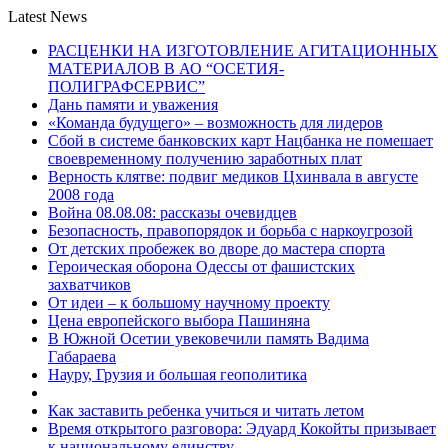
Latest News
РАСЦЕНКИ НА ИЗГОТОВЛЕНИЕ АГИТАЦИОННЫХ
МАТЕРИАЛОВ В АО “ОСЕТИЯ-
ПОЛИГРАФСЕРВИС”
Дань памяти и уважения
«Команда будущего» – возможность для лидеров
Сбой в системе банковских карт Нацбанка не помешает
своевременному получению заработных плат
Верность клятве: подвиг медиков Цхинвала в августе
2008 года
Война 08.08.08: рассказы очевидцев
Безопасность, правопорядок и борьба с наркоугрозой
От детских пробежек во дворе до мастера спорта
Героическая оборона Одессы от фашистских
захватчиков
От идеи – к большому научному проекту
Цена европейского выбора Пашиняна
В Южной Осетии увековечили память Вадима
Габараева
Науру, Грузия и большая геополитика
Как заставить ребенка учиться и читать летом
Время открытого разговора: Эдуард Кокойты призывает
к национальному единству