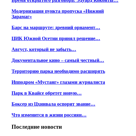
Время открытого разговора: Эдуард Кокойты…
Модернизация пункта пропуска «Нижний
Зарамаг»
Барс на маршруте: древний орнамент…
ЦИК Южной Осетии принял решение…
Август, который не забыть…
Документальное кино – самый честный…
Территорию парка необходимо расширять
Ипподром «Мустанг» глазами журналиста
Парк в Квайсе обретет новую…
Боксер из Цхинвала оспорит звание…
Что изменится в жизни россиян…
Последние новости