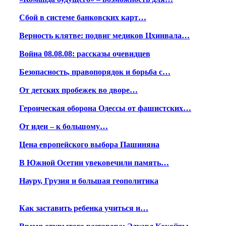
Сбой в системе банковских карт…
Верность клятве: подвиг медиков Цхинвала…
Война 08.08.08: рассказы очевидцев
Безопасность, правопорядок и борьба с…
От детских пробежек во дворе…
Героическая оборона Одессы от фашистских…
От идеи – к большому…
Цена европейского выбора Пашиняна
В Южной Осетии увековечили память…
Науру, Грузия и большая геополитика
Как заставить ребенка учиться и…