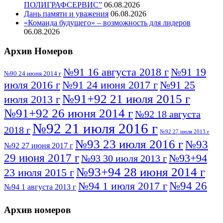
ПОЛИГРАФСЕРВИС”
06.08.2026
Дань памяти и уважения
06.08.2026
«Команда будущего» – возможность для лидеров
06.08.2026
Архив Номеров
№91 16 августа 2018 г
№91 19
№90 24 июня 2014 г
июля 2016 г
№91 24 июня 2017 г
№91 25
№91+92 21 июля 2015 г
июля 2013 г
№91+92 26 июня 2014 г
№92 18 августа
№92 21 июля 2016 г
2018 г
№92 27 июля 2013 г
№93 23 июля 2016 г
№93
№92 27 июня 2017 г
29 июня 2017 г
№93+94
№93 30 июля 2013 г
№93+94 28 июня 2014 г
23 июля 2015 г
№94 26
№94 1 июля 2017 г
№94 1 августа 2013 г
июля 2016 г
№95 4 июля 2017 г
№95 1 июля 2014 г
Архив номеров
№95 7 августа 2012 г
№95 25 июля 2015 г