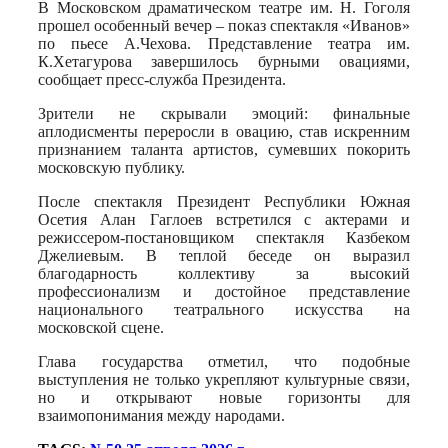
В Московском драматическом театре им. Н. Гоголя
прошел особенный вечер – показ спектакля «Иванов»
по пьесе А.Чехова. Представление театра им.
К.Хетагурова завершилось бурными овациями,
сообщает пресс-служба Президента.
Зрители не скрывали эмоций: финальные
аплодисменты переросли в овацию, став искренним
признанием таланта артистов, сумевших покорить
московскую публику.
После спектакля Президент Республики Южная
Осетия Алан Гаглоев встретился с актерами и
режиссером-постановщиком спектакля Казбеком
Джелиевым. В теплой беседе он выразил
благодарность коллективу за высокий
профессионализм и достойное представление
национального театрального искусства на
московской сцене.
Глава государства отметил, что подобные
выступления не только укрепляют культурные связи,
но и открывают новые горизонты для
взаимопонимания между народами.