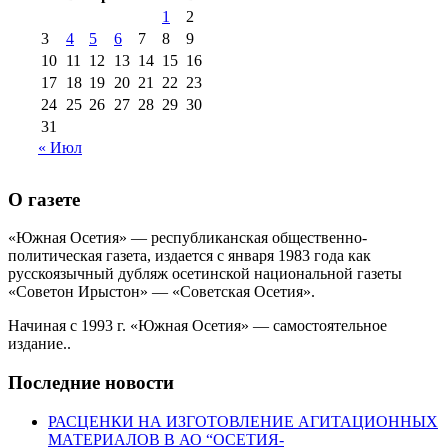
1
2
3
4
5
6
7
8
9
10
11
12
13
14
15
16
17
18
19
20
21
22
23
24
25
26
27
28
29
30
31
« Июл
О газете
«Южная Осетия» — республиканская общественно-
политическая газета, издается с января 1983 года как
русскоязычный дубляж осетинской национальной газеты
«Советон Ирыстон» — «Советская Осетия».
Начиная с 1993 г. «Южная Осетия» — самостоятельное
издание..
Последние новости
РАСЦЕНКИ НА ИЗГОТОВЛЕНИЕ АГИТАЦИОННЫХ
МАТЕРИАЛОВ В АО “ОСЕТИЯ-