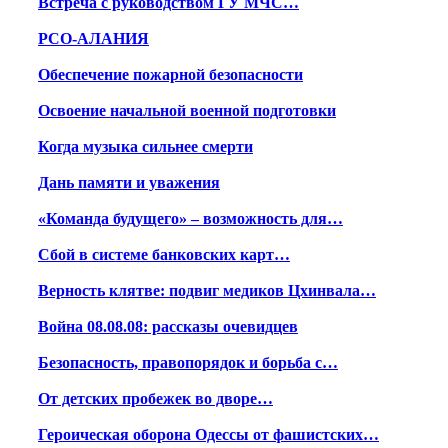
Встреча с руководством ГУ МЧС…
РСО-АЛАНИЯ
Обеспечение пожарной безопасности
Освоение начальной военной подготовки
Когда музыка сильнее смерти
Дань памяти и уважения
«Команда будущего» – возможность для…
Сбой в системе банковских карт…
Верность клятве: подвиг медиков Цхинвала…
Война 08.08.08: рассказы очевидцев
Безопасность, правопорядок и борьба с…
От детских пробежек во дворе…
Героическая оборона Одессы от фашистских…