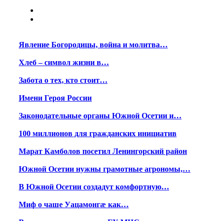
Явление Богородицы, война и молитва…
Хлеб – символ жизни в…
Забота о тех, кто стоит…
Имени Героя России
Законодательные органы Южной Осетии и…
100 миллионов для гражданских инициатив
Марат Камболов посетил Ленингорский район
Южной Осетии нужны грамотные агрономы,…
В Южной Осетии создадут комфортную…
Миф о чаше Уацамонгæ как…