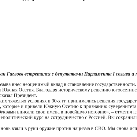
н Гаглоев встретился с депутатами Парламента I созыва и п
созыва внес неоценимый вклад в становление государственности
 Южная Осетия. Благодаря историческому решению югоосетински
сказал Президент.
аких тяжелых условиях в 90-х гг. принимались решения государс
и, которые и привели Южную Осетию к признанию суверенитета 
 буквами вписали свои имена в новейшую историю», – отметил гл
политический курс на сотрудничество с Россией. Вы сохранили
вновь взяли в руки оружие против нацизма в СВО. Мы снова исп