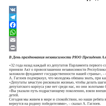
VK
Telegram
Facebook
WhatsApp
Email
Print
В День празднования независимости РЮО Президент Ала
«32 года назад каждый из депутатов Парламента первого 
приняли Акт о провозглашении независимости Республики
заложили фундамент государственности нашей страны», – 
А. Гаглоев подчеркнул, что молодежь обязана знать, при к
«Депутаты зачастую рисковали жизнью, чтобы делать шаг
депутатского корпуса уже нет среди нас, но они золотыми
«Вы указали путь подрастающему поколению, взяли внешне
детей.
Сегодня мы живем в мире и спокойствии, но наши ребята 
вернутся на родину победителями», – сказал А. Гаглоев.