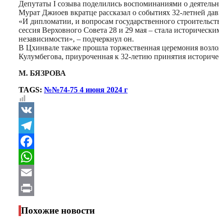
Депутаты I созыва поделились воспоминаниями о деятельно
Мурат Джиоев вкратце рассказал о событиях 32-летней дав
«И дипломатии, и вопросам государственного строительств
сессия Верховного Совета 28 и 29 мая – стала историче
независимости», – подчеркнул он.
В Цхинвале также прошла торжественная церемония возлож
Кулумбегова, приуроченная к 32-летию принятия историче
М. БЯЗРОВА
TAGS:
№№74-75 4 июня 2024 г
VK
Telegram
Facebook
WhatsApp
Email
Print
Похожие новости