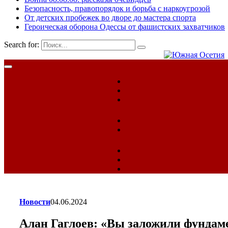
Безопасность, правопорядок и борьба с наркоугрозой
От детских пробежек во дворе до мастера спорта
Героическая оборона Одессы от фашистских захватчиков
Search for:
Новости
04.06.2024
Алан Гаглоев: «Вы заложили фундам