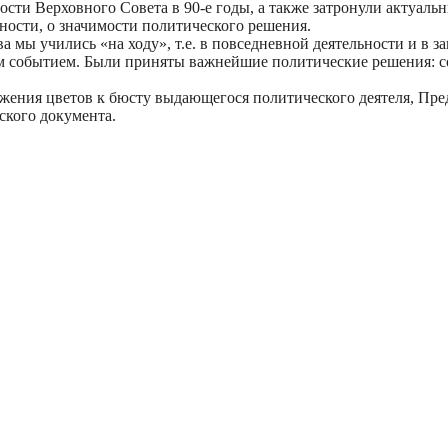
сти Верховного Совета в 90-е годы, а также затронули актуаль
ности, о значимости политического решения.
а мы учились «на ходу», т.е. в повседневной деятельности и в 
ским событием. Были приняты важнейшие политические решения:
ения цветов к бюсту выдающегося политического деятеля, Пред
ского документа.