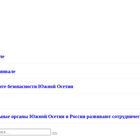
ле
хинвале
ащите безопасности Южной Осетии
ьные органы Южной Осетии и России развивают сотрудничес