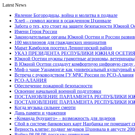
Latest News
Явление Богородицы, война и молитва в подвале
Хлеб – символ жизни в осажденном Цхинвале
Забота о тех, кто стоит на защите безопасности Южной О
Имени Героя России
Законодательные органы Южной Осетии и России развив
100 миллионов для гражданских инициатив
Марат Камболов посетил Ленингорский район
УКАЗ ПРЕЗИДЕНТА РЕСПУБЛИКИ ЮЖНАЯ ОСЕТИ
Южной Осетии нужны грамотные агрономы, ветеринары, 
В Южной Осетии создадут комфортную цифровую среду 
Миф о чаше Уацамонгæ как универсальный культурный 
Встреча с руководством ГУ МЧС России по РСО-Алания
РСО-АЛАНИЯ
Обеспечение пожарной безопасности
Освоение начальной военной подготовки
ПОСТАНОВЛЕНИЕ ПАРЛАМЕНТА РЕСПУБЛИКИ Ю
ПОСТАНОВЛЕНИЕ ПАРЛАМЕНТА РЕСПУБЛИКИ Ю
Когда музыка сильнее смерти
Дань памяти и уважения
«Команда будущего» – возможность для лидеров
Сбой в системе банковских карт Нацбанка не помешает 
Верность клятве: подвиг медиков Цхинвала в августе 200
Война 08.08.08: рассказы очевидцев