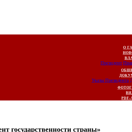
О Г
НОВ
ВЛ
Президент
Пра
ОБЩ
ДОКУ
Указы Президента
ФОТОГ
ВИ
PDF-
ент государственности страны»