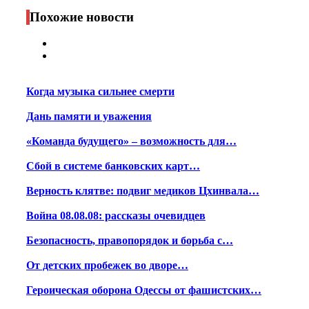
Print
Похожие новости
Когда музыка сильнее смерти
Дань памяти и уважения
«Команда будущего» – возможность для…
Сбой в системе банковских карт…
Верность клятве: подвиг медиков Цхинвала…
Война 08.08.08: рассказы очевидцев
Безопасность, правопорядок и борьба с…
От детских пробежек во дворе…
Героическая оборона Одессы от фашистских…