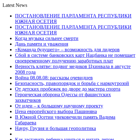
Latest News
ПОСТАНОВЛЕНИЕ ПАРЛАМЕНТА РЕСПУБЛИКИ
ЮЖНАЯ ОСЕТИЯ
ПОСТАНОВЛЕНИЕ ПАРЛАМЕНТА РЕСПУБЛИКИ
ЮЖНАЯ ОСЕТИЯ
Когда музыка сильнее смерти
Дань памяти и уважения
«Команда будущего» – возможность для лидеров
Сбой в системе банковских карт Нацбанка не помешает
своевременному получению заработных плат
Верность клятве: подвиг медиков Цхинвала в августе
2008 года
Война 08.08.08: рассказы очевидцев
Безопасность, правопорядок и борьба с наркоугрозой
От детских пробежек во дворе до мастера спорта
Героическая оборона Одессы от фашистских
захватчиков
От идеи – к большому научному проекту
Цена европейского выбора Пашиняна
В Южной Осетии увековечили память Вадима
Габараева
Науру, Грузия и большая геополитика
Как заставить ребенка учиться и читать летом