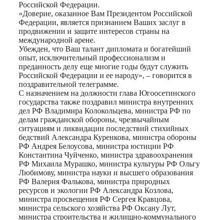
Российской Федерации.
«Доверие, оказанное Вам Президентом Российской
Федерации, является признанием Ваших заслуг в
продвижении и защите интересов страны на
международной арене.
Убежден, что Ваш талант дипломата и богатейший
опыт, исключительный профессионализм и
преданность делу еще многие годы будут служить
Российской Федерации и ее народу», – говорится в
поздравительной телеграмме.
С назначением на должности глава Югоосетинского
государства также поздравил министра внутренних
дел РФ Владимира Колокольцева, министра РФ по
делам гражданской обороны, чрезвычайным
ситуациям и ликвидации последствий стихийных
бедствий Александра Куренкова, министра обороны
РФ Андрея Белоусова, министра юстиции РФ
Константина Чуйченко, министра здравоохранения
РФ Михаила Мурашко, министра культуры РФ Ольгу
Любимову, министра науки и высшего образования
РФ Валерия Фалькова, министра природных
ресурсов и экологии РФ Александра Козлова,
министра просвещения РФ Сергея Кравцова,
министра сельского хозяйства РФ Оксану Лут,
министра строительства и жилищно-коммунального