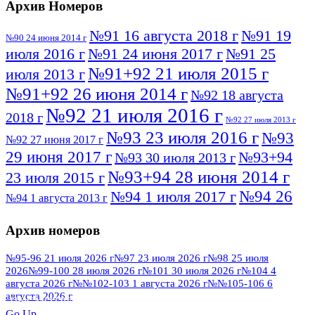
Архив Номеров
№91 16 августа 2018 г
№91 19
№90 24 июня 2014 г
июля 2016 г
№91 24 июня 2017 г
№91 25
№91+92 21 июля 2015 г
июля 2013 г
№91+92 26 июня 2014 г
№92 18 августа
№92 21 июля 2016 г
2018 г
№92 27 июля 2013 г
№93 23 июля 2016 г
№93
№92 27 июня 2017 г
29 июня 2017 г
№93+94
№93 30 июля 2013 г
№93+94 28 июня 2014 г
23 июля 2015 г
№94 26
№94 1 июля 2017 г
№94 1 августа 2013 г
июля 2016 г
№95 4 июля 2017 г
№95 1 июля 2014 г
Архив номеров
№95 7 августа 2012 г
№95 25 июля 2015 г
№95 28 июля 2016 г
№95+96 3 августа
№95-96 21 июля 2026 г
№97 23 июля 2026 г
№98 25 июля
2026
№99-100 28 июля 2026 г
№101 30 июля 2026 г
№104 4
№96 9 августа
2013 г
№96 6 июля 2017 г
августа 2026 г
№№102-103 1 августа 2026 г
№№105-106 6
2012 г
№96+97 3 июля 2014 г
августа 2026 г
№96 28 июля 2015 г
ПОСМОТРЕТЬ ВСЕ
Go Up