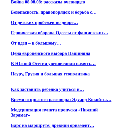
Война 08.08.08: рассказы очевидцев
Безопасность, правопорядок и борьба с…
От детских пробежек во дворе…
Героическая оборона Одессы от фашистских…
От идеи – к большому…
Цена европейского выбора Пашиняна
В Южной Осетии увековечили память…
Науру, Грузия и большая геополитика
Как заставить ребенка учиться и…
Время открытого разговора: Эдуард Кокойты…
Модернизация пункта пропуска «Нижний
Зарамаг»
Барс на маршруте: древний орнамент…