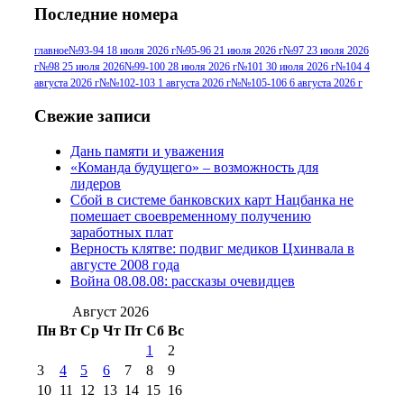
Последние номера
№96 9 августа 2012
июля 2017 г
(11)
г
(13)
№96+97 3
№96 28 июля 2015 г
(9)
главное
№93-94 18 июля 2026 г
№95-96 21 июля 2026 г
№97 23 июля 2026
г
№98 25 июля 2026
№99-100 28 июля 2026 г
№101 30 июля 2026 г
№104 4
№96+97 30 июля
июля 2014 г
(10)
августа 2026 г
№№102-103 1 августа 2026 г
№№105-106 6 августа 2026 г
2016 г
(13)
№97 8
№97 6 августа 2013 г
(6)
Свежие записи
№97 11 августа
июля 2017 г
(13)
Дань памяти и уважения
2012 г
(15)
№97 30 июля 2015 г
«Команда будущего» – возможность для
(15)
лидеров
№98 1 августа 2015 г
(10)
№98 2
Сбой в системе банковских карт Нацбанка не
августа 2016 г
(10)
№98 5 июля 2014 г
(10)
помешает своевременному получению
№98 14
заработных плат
№98 8 августа 2013 г
(9)
Верность клятве: подвиг медиков Цхинвала в
августа 2012 г
(14)
августе 2008 года
№98+99 11 июля
Война 08.08.08: рассказы очевидцев
№99 4 августа
2017 г
(9)
№99 4 августа 2015 г
(6)
2016 г
(12)
№99 16
Август 2026
№99 8 июля 2014 г
(9)
Пн
Вт
Ср
Чт
Пт
Сб
Вс
№99+100 10
августа 2012 г
(11)
1
2
августа 2013 г
(12)
3
4
5
6
7
8
9
10
11
12
13
14
15
16