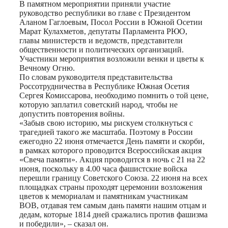
В памятном мероприятии приняли участие
руководство республики во главе с Президентом
Аланом Гаглоевым, Посол России в Южной Осетии
Марат Кулахметов, депутаты Парламента РЮО,
главы министерств и ведомств, представители
общественности и политических организаций.
Участники мероприятия возложили венки и цветы к
Вечному Огню.
По словам руководителя представительства
Россотрудничества в Республике Южная Осетия
Сергея Комиссарова, необходимо помнить о той цене,
которую заплатил советский народ, чтобы не
допустить повторения войны.
«Забыв свою историю, мы рискуем столкнуться с
трагедией такого же масштаба. Поэтому в России
ежегодно 22 июня отмечается День памяти и скорби,
в рамках которого проводится Всероссийская акция
«Свеча памяти». Акция проводится в ночь с 21 на 22
июня, поскольку в 4.00 часа фашистские войска
перешли границу Советского Союза. 22 июня на всех
площадках страны проходят церемонии возложения
цветов к мемориалам и памятникам участникам
ВОВ, отдавая тем самым дань памяти нашим отцам и
дедам, которые 1814 дней сражались против фашизма
и победили», – сказал он.