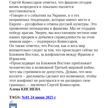
Сергей Комиссаров отметил, что фашизм сегодня
вновь возродился и локально пытается
восстановиться.
«Говорю и о событиях на Украине, и о тех
неприятных тенденциях, которые имеют место в
Европе – русофобия и отмена русской культуры. Это
проявление неонацизма и фашизма. Мы не отдадим
победу врагам. Уверен, мы восстановим честное имя
наших предков и добьемся справедливости на этом
земном шаре», – подчеркнул Комиссаров.
Он также отметил, что Россия, как и весь мир
внимательно следит за тем, что происходит сейчас на
Ближнем Востоке, за конфликтом между Ираном и
Израилем.
«Происходящее на Ближнем Востоке приближает
человечество к возможной Третьей мировой войне,
чего мы стремимся не допустить. Думаю, что мои
коллеги – дипломаты сделают все возможное, чтобы
этот конфликт не разгорался и не расширил свои
границы», – заключил Сергей Комиссаров.
Алена КИСИЕВА
TAGS:
№81 24 июня 2025 г