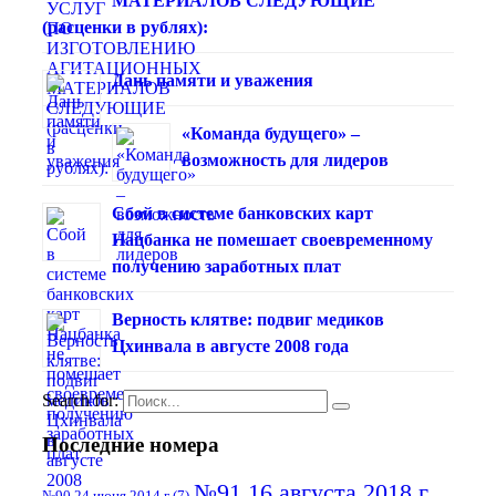
МАТЕРИАЛОВ СЛЕДУЮЩИЕ
(расценки в рублях):
Дань памяти и уважения
«Команда будущего» –
возможность для лидеров
Сбой в системе банковских карт
Нацбанка не помешает своевременному
получению заработных плат
Верность клятве: подвиг медиков
Цхинвала в августе 2008 года
Search for:
Последние номера
№91 16 августа 2018 г
№90 24 июня 2014 г
(7)