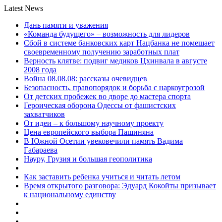
Latest News
Дань памяти и уважения
«Команда будущего» – возможность для лидеров
Сбой в системе банковских карт Нацбанка не помешает
своевременному получению заработных плат
Верность клятве: подвиг медиков Цхинвала в августе
2008 года
Война 08.08.08: рассказы очевидцев
Безопасность, правопорядок и борьба с наркоугрозой
От детских пробежек во дворе до мастера спорта
Героическая оборона Одессы от фашистских
захватчиков
От идеи – к большому научному проекту
Цена европейского выбора Пашиняна
В Южной Осетии увековечили память Вадима
Габараева
Науру, Грузия и большая геополитика
Как заставить ребенка учиться и читать летом
Время открытого разговора: Эдуард Кокойты призывает
к национальному единству