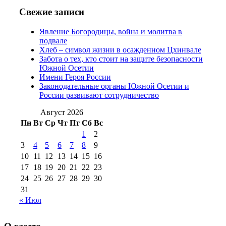
№97 11 августа
июля 2017 г
(13)
Свежие записи
2012 г
(15)
№97 30 июля 2015 г
Явление Богородицы, война и молитва в
(15)
подвале
№98 1 августа 2015 г
(10)
№98 2
Хлеб – символ жизни в осажденном Цхинвале
августа 2016 г
(10)
№98 5 июля 2014 г
(10)
Забота о тех, кто стоит на защите безопасности
№98 14
Южной Осетии
№98 8 августа 2013 г
(9)
Имени Героя России
августа 2012 г
(14)
Законодательные органы Южной Осетии и
№98+99 11 июля
России развивают сотрудничество
№99 4 августа
2017 г
(9)
№99 4 августа 2015 г
(6)
2016 г
(12)
№99 16
Август 2026
№99 8 июля 2014 г
(9)
Пн
Вт
Ср
Чт
Пт
Сб
Вс
№99+100 10
августа 2012 г
(11)
1
2
августа 2013 г
(12)
3
4
5
6
7
8
9
10
11
12
13
14
15
16
17
18
19
20
21
22
23
24
25
26
27
28
29
30
31
« Июл