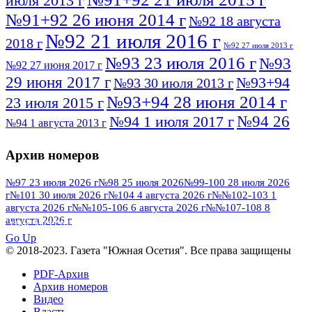
июля 2013 г
№91+92 26 июня 2014 г
№92 18 августа
№92 21 июля 2016 г
2018 г
№92 27 июля 2013 г
№93 23 июля 2016 г
№93
№92 27 июня 2017 г
29 июня 2017 г
№93+94
№93 30 июля 2013 г
№93+94 28 июня 2014 г
23 июля 2015 г
№94 26
№94 1 июля 2017 г
№94 1 августа 2013 г
июля 2016 г
№95 4 июля 2017 г
№95 1 июля 2014 г
Архив номеров
№95 7 августа 2012 г
№95 25 июля 2015 г
№95 28 июля 2016 г
№95+96 3 августа
№97 23 июля 2026 г
№98 25 июля 2026
№99-100 28 июля 2026
г
№101 30 июля 2026 г
№104 4 августа 2026 г
№№102-103 1
№96 9 августа
2013 г
№96 6 июля 2017 г
августа 2026 г
№№105-106 6 августа 2026 г
№№107-108 8
2012 г
№96+97 3 июля 2014 г
августа 2026 г
№96 28 июля 2015 г
ПОСМОТРЕТЬ ВСЕ
№96+97 30 июля 2016 г
№97
Go Up
№97 6 августа 2013 г
© 2018-2023. Газета "Южная Осетия". Все права защищены
№97 11 августа 2012 г
8 июля 2017 г
PDF-Архив
№97 30 июля 2015 г
№98 1 августа 2015 г
Архив номеров
Видео
№98 2 августа 2016 г
№98 5 июля 2014 г
№98 8
Власть