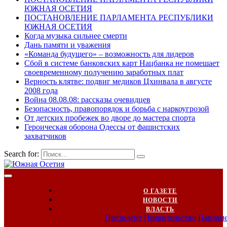
ЮЖНАЯ ОСЕТИЯ
ПОСТАНОВЛЕНИЕ ПАРЛАМЕНТА РЕСПУБЛИКИ
ЮЖНАЯ ОСЕТИЯ
Когда музыка сильнее смерти
Дань памяти и уважения
«Команда будущего» – возможность для лидеров
Сбой в системе банковских карт Нацбанка не помешает
своевременному получению заработных плат
Верность клятве: подвиг медиков Цхинвала в августе
2008 года
Война 08.08.08: рассказы очевидцев
Безопасность, правопорядок и борьба с наркоугрозой
От детских пробежек во дворе до мастера спорта
Героическая оборона Одессы от фашистских
захватчиков
Search for:
О ГАЗЕТЕ
НОВОСТИ
ВЛАСТЬ
Президент
Правительство
Парлам