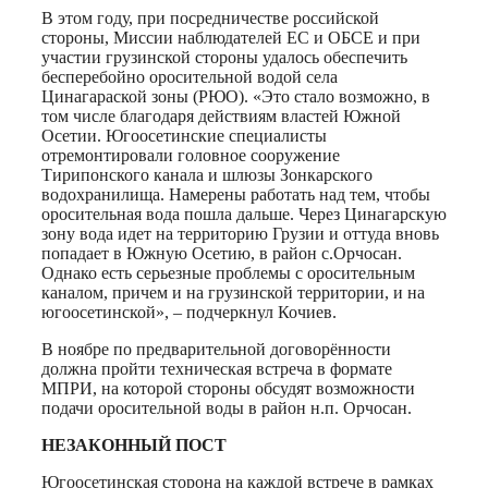
В этом году, при посредничестве российской
стороны, Миссии наблюдателей ЕС и ОБСЕ и при
участии грузинской стороны удалось обеспечить
бесперебойно оросительной водой села
Цинагараской зоны (РЮО). «Это стало возможно, в
том числе благодаря действиям властей Южной
Осетии. Югоосетинские специалисты
отремонтировали головное сооружение
Тирипонского канала и шлюзы Зонкарского
водохранилища. Намерены работать над тем, чтобы
оросительная вода пошла дальше. Через Цинагарскую
зону вода идет на территорию Грузии и оттуда вновь
попадает в Южную Осетию, в район с.Орчосан.
Однако есть серьезные проблемы с оросительным
каналом, причем и на грузинской территории, и на
югоосетинской», – подчеркнул Кочиев.
В ноябре по предварительной договорённости
должна пройти техническая встреча в формате
МПРИ, на которой стороны обсудят возможности
подачи оросительной воды в район н.п. Орчосан.
НЕЗАКОННЫЙ ПОСТ
Югоосетинская сторона на каждой встрече в рамках