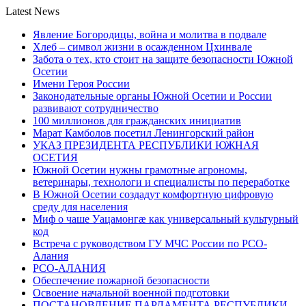
Latest News
Явление Богородицы, война и молитва в подвале
Хлеб – символ жизни в осажденном Цхинвале
Забота о тех, кто стоит на защите безопасности Южной
Осетии
Имени Героя России
Законодательные органы Южной Осетии и России
развивают сотрудничество
100 миллионов для гражданских инициатив
Марат Камболов посетил Ленингорский район
УКАЗ ПРЕЗИДЕНТА РЕСПУБЛИКИ ЮЖНАЯ
ОСЕТИЯ
Южной Осетии нужны грамотные агрономы,
ветеринары, технологи и специалисты по переработке
В Южной Осетии создадут комфортную цифровую
среду для населения
Миф о чаше Уацамонгæ как универсальный культурный
код
Встреча с руководством ГУ МЧС России по РСО-
Алания
РСО-АЛАНИЯ
Обеспечение пожарной безопасности
Освоение начальной военной подготовки
ПОСТАНОВЛЕНИЕ ПАРЛАМЕНТА РЕСПУБЛИКИ