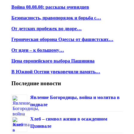
Война 08.08.08: рассказы очевидцев
Безопасность, правопорядок и борьба с…
От детских пробежек во дворе…
Героическая оборона Одессы от фашистских…
От идеи – к большому…
Цена европейского выбора Пашиняна
В Южной Осетии увековечили память…
Последние новости
Явление Богородицы, война и молитва в
подвале
Хлеб – символ жизни в осажденном
Цхинвале