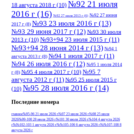
№92 21 июля
18 августа 2018 г
(10)
2016 г
(16)
№92 27 июня
№92 27 июля 2013 г
(6)
№93 23 июля 2016 г
(13)
2017 г
(8)
№93 29 июня 2017 г
(12)
№93 30 июля
№93+94 23 июля 2015 г
(11)
2013 г
(10)
№93+94 28 июня 2014 г
(13)
№94 1
№94 1 июля 2017 г
(11)
августа 2013 г
(8)
№94 26 июля 2016 г
(12)
№95 1 июля 2014
№95 7
№95 4 июля 2017 г
(10)
г
(8)
августа 2012 г
(11)
№95 25 июля 2015 г
№95 28 июля 2016 г
(14)
(10)
№95+96 3 августа 2013 г
(11)
№96 6
Последние номера
№96 9 августа 2012
июля 2017 г
(11)
г
(13)
№96+97 3
№96 28 июля 2015 г
(9)
главное
№95-96 21 июля 2026 г
№97 23 июля 2026 г
№98 25 июля
2026
№99-100 28 июля 2026 г
№101 30 июля 2026 г
№104 4 августа 2026
№96+97 30 июля
июля 2014 г
(10)
г
№№102-103 1 августа 2026 г
№№105-106 6 августа 2026 г
№№107-108 8
2016 г
(13)
№97 8
августа 2026 г
№97 6 августа 2013 г
(6)