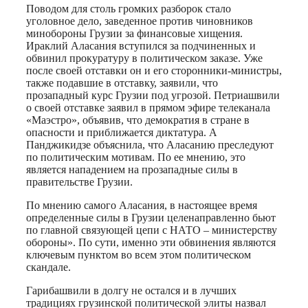
Поводом для столь громких разборок стало
уголовное дело, заведенное против чиновников
минобороны Грузии за финансовые хищения.
Ираклий Аласания вступился за подчиненных и
обвинил прокуратуру в политическом заказе. Уже
после своей отставки он и его сторонники-министры,
также подавшие в отставку, заявили, что
прозападный курс Грузии под угрозой. Петриашвили
о своей отставке заявил в прямом эфире телеканала
«Маэстро», объявив, что демократия в стране в
опасности и приближается диктатура. А
Панджикидзе объяснила, что Аласанию преследуют
по политическим мотивам. По ее мнению, это
является нападением на прозападные силы в
правительстве Грузии.
По мнению самого Аласания, в настоящее время
определенные силы в Грузии целенаправленно бьют
по главной связующей цепи с НАТО – министерству
обороны». По сути, именно эти обвинения являются
ключевым пунктом во всем этом политическом
скандале.
Гарибашвили в долгу не остался и в лучших
традициях грузинской политической элиты назвал