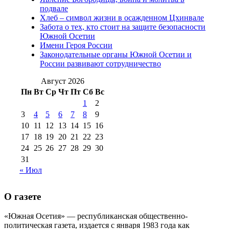
(15)
подвале
№98 1 августа 2015 г
(10)
№98 2
Хлеб – символ жизни в осажденном Цхинвале
августа 2016 г
(10)
№98 5 июля 2014 г
(10)
Забота о тех, кто стоит на защите безопасности
№98 14
Южной Осетии
№98 8 августа 2013 г
(9)
Имени Героя России
августа 2012 г
(14)
Законодательные органы Южной Осетии и
№98+99 11 июля
России развивают сотрудничество
№99 4 августа
2017 г
(9)
№99 4 августа 2015 г
(6)
2016 г
(12)
№99 16
Август 2026
№99 8 июля 2014 г
(9)
Пн
Вт
Ср
Чт
Пт
Сб
Вс
№99+100 10
августа 2012 г
(11)
1
2
августа 2013 г
(12)
3
4
5
6
7
8
9
10
11
12
13
14
15
16
17
18
19
20
21
22
23
24
25
26
27
28
29
30
31
« Июл
О газете
«Южная Осетия» — республиканская общественно-
политическая газета, издается с января 1983 года как