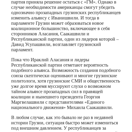
партия приняла решение остаться с «ГМ». Однако в
случае необходимости американцы смогут убедить
однозначно прозападных грузинских республиканцев
изменить альянсу с Иванишвили. И тогда в
парламенте Грузии может образоваться новое
коалиционное большинство, включающее в себя
сторонников Аласания, Саакашвили и
Республиканской партии, один из лидеров которой –
Давид Усупашвили, возглавляет грузинский
парламент.
Пока что Ираклий Аласания и лидеры
Республиканской партии отметают вероятность
подобного альянса. Возможность создания подобного
союза скептически оценивают и многие грузинские
политологи, хотя грузинские СМИ и общественность
уже долгое время муссируют слухи о возможном
тайном альянсе прозападных сил в правящей
коалиции и нынешнего президента Георгия
Маргвелашвили с представителями «Единого
национального движения» Михаила Саакашвили.
В любом случае, как это бывало не раз в недавней
истории Грузии, ситуация быстро может измениться
под внешним давлением. У республиканцев за