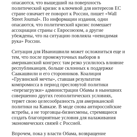
опасаются, что вышедший на поверхность
политический кризис в ключевой для интересов ЕС
стране означает ее поворот к России, пишет «Wall
Street Journal». По информации издания, одни
опасаются, что политический кризис помешает
ассоциации страны с Евросоюзом, а другие
убеждены, что на ситуацию повлияла «невидимая
рука» России.
Ситуация для Иванишвили может осложниться еще и
тем, что после промежуточных выборов в
американский конгресс там резко усилилось влияние
республиканцев, больше склонных к поддержке
Саакашвили и его сторонников. Коалиция
«Грузинской мечты», ставшая результатом
компромисса в период пресловутой политики
«перезагрузки» администрации Обамы в нынешних
совершенно других геополитических условиях,
теряет свою целесообразность для американской
политики на Кавказе. В моде снова антироссийские
ястребы, а не торговцы-бизнесмены, стремящиеся
создать благоприятные условия для налаживания
экономических связей с Россией.
Впрочем, пока у власти Обама, возвращение