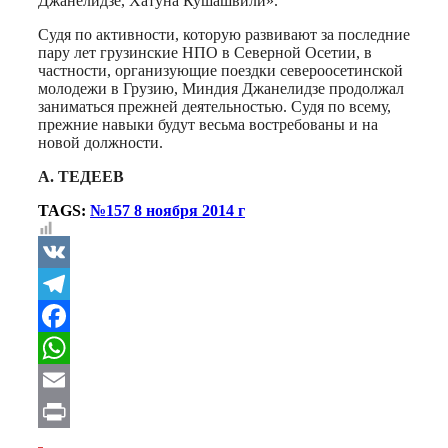
Джанелидзе, Хатуна Кушашвили».
Судя по активности, которую развивают за последние
пару лет грузинские НПО в Северной Осетии, в
частности, организующие поездки североосетинской
молодежи в Грузию, Миндия Джанелидзе продолжал
заниматься прежней деятельностью. Судя по всему,
прежние навыки будут весьма востребованы и на
новой должности.
А. ТЕДЕЕВ
TAGS:
№157 8 ноября 2014 г
VK
Telegram
Facebook
WhatsApp
Email
Print