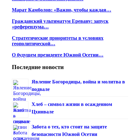
Марат Камболов: «Важно, чтобы каждая…
Гражданский ультиматум Еревану: запуск
«референдума…
Стратегические приоритеты в условиях
геополитической…
О будущем президенте Южной Осетии…
Последние новости
Явление Богородицы, война и молитва в
подвале
Хлеб – символ жизни в осажденном
Цхинвале
Забота о тех, кто стоит на защите
безопасности Южной Осетии