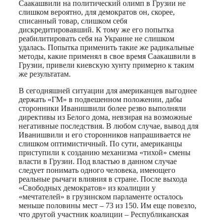
Саакашвили на политический олимп в Грузии не
слишком вероятно, для демократов он, скорее,
списанный товар, слишком себя
дискредитировавший. К тому же его попытка
реабилитировать себя на Украине не слишком
удалась. Попытка применить такие же радикальные
методы, какие применял в свое время Саакашвили в
Грузии, привели киевскую хунту примерно к таким
же результатам.
В сегодняшней ситуации для американцев выгоднее
держать «ГМ» в подвешенном положении, дабы
сторонники Иванишвили более резво выполняли
директивы из Белого дома, невзирая на возможные
негативные последствия. В любом случае, вывод для
Иванишвили и его сторонников напрашивается не
слишком оптимистичный. По сути, американцы
приступили к созданию механизма «тихой» смены
власти в Грузии. Под властью в данном случае
следует понимать одного человека, имеющего
реальные рычаги влияния в стране. После выхода
«Свободных демократов» из коалиции у
«мечтателей» в грузинском парламенте осталось
меньше половины мест – 73 из 150. Им еще повезло,
что другой участник коалиции – Республиканская