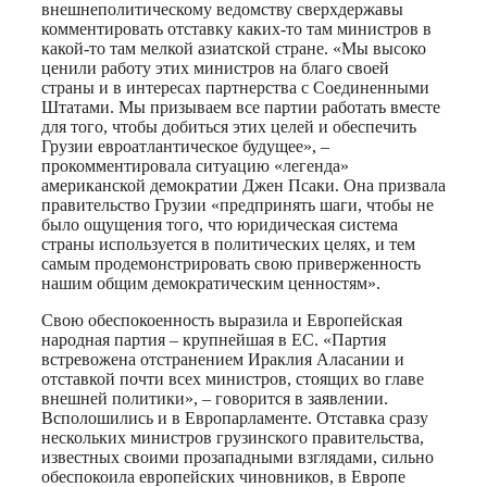
внешнеполитическому ведомству сверхдержавы
комментировать отставку каких-то там министров в
какой-то там мелкой азиатской стране. «Мы высоко
ценили работу этих министров на благо своей
страны и в интересах партнерства с Соединенными
Штатами. Мы призываем все партии работать вместе
для того, чтобы добиться этих целей и обеспечить
Грузии евроатлантическое будущее», –
прокомментировала ситуацию «легенда»
американской демократии Джен Псаки. Она призвала
правительство Грузии «предпринять шаги, чтобы не
было ощущения того, что юридическая система
страны используется в политических целях, и тем
самым продемонстрировать свою приверженность
нашим общим демократическим ценностям».
Свою обеспокоенность выразила и Европейская
народная партия – крупнейшая в ЕС. «Партия
встревожена отстранением Ираклия Аласании и
отставкой почти всех министров, стоящих во главе
внешней политики», – говорится в заявлении.
Всполошились и в Европарламенте. Отставка сразу
нескольких министров грузинского правительства,
известных своими прозападными взглядами, сильно
обеспокоила европейских чиновников, в Европе