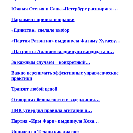
Южная Осетия и Санкт-Петербург расширяют…
Парламент принял поправки
«Единство» сделало выбор
«Партия Развития» выдвинула Фатиму Хугаеву…
«Патриоты Алании» выдвинули кандидата в…
За каждым случаем – конкретный…
Важно перенимать эффективные управленческие
практики
Транзит любой ценой
О вопросах безопасности и задержания…
ЦИК утвердил правила агитации и…
Партия «Иры Фарн» выдвинула Хоха…
Инцидент в Телави как диагноз