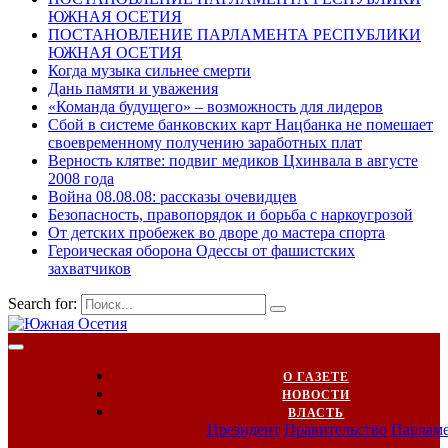
ЮЖНАЯ ОСЕТИЯ
ПОСТАНОВЛЕНИЕ ПАРЛАМЕНТА РЕСПУБЛИКИ
ЮЖНАЯ ОСЕТИЯ
Когда музыка сильнее смерти
Дань памяти и уважения
«Команда будущего» – возможность для лидеров
Сбой в системе банковских карт Нацбанка не помешает
своевременному получению заработных плат
Верность клятве: подвиг медиков Цхинвала в августе
2008 года
Война 08.08.08: рассказы очевидцев
Безопасность, правопорядок и борьба с наркоугрозой
От детских пробежек во дворе до мастера спорта
Героическая оборона Одессы от фашистских
захватчиков
Search for:
О ГАЗЕТЕ
НОВОСТИ
ВЛАСТЬ
Президент
Правительство
Парлам