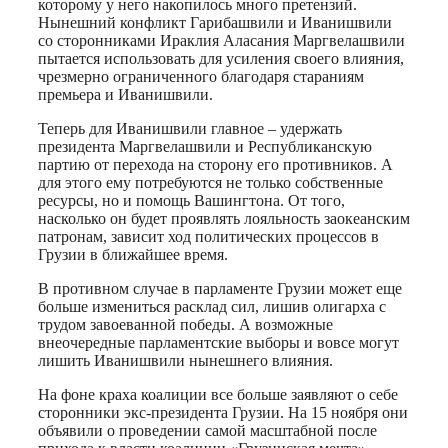
которому у него накопилось много претензий.
Нынешний конфликт Гарибашвили и Иванишвили
со сторонниками Ираклия Аласания Маргвелашвили
пытается использовать для усиления своего влияния,
чрезмерно ограниченного благодаря стараниям
премьера и Иванишвили.
Теперь для Иванишвили главное – удержать
президента Маргвелашвили и Республиканскую
партию от перехода на сторону его противников. А
для этого ему потребуются не только собственные
ресурсы, но и помощь Вашингтона. От того,
насколько он будет проявлять лояльность заокеанским
патронам, зависит ход политических процессов в
Грузии в ближайшее время.
В противном случае в парламенте Грузии может еще
больше измениться расклад сил, лишив олигарха с
трудом завоеванной победы. А возможные
внеочередные парламентские выборы и вовсе могут
лишить Иванишвили нынешнего влияния.
На фоне краха коалиции все больше заявляют о себе
сторонники экс-президента Грузии. На 15 ноября они
объявили о проведении самой масштабной после