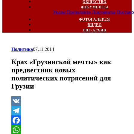
ОБЩЕСТВО
ДОКУМЕНТЫ
Указы Президента
Документы
Постано
ФОТОГАЛЕРЕЯ
ВИДЕО
PDF-АРХИВ
Политика
07.11.2014
Крах «Грузинской мечты» как
предвестник новых
политических потрясений для
Грузии
VK
Telegram
Facebook