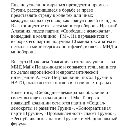
Еще не успели помириться президент и премьер
Грузии, рассорившиеся в борьбе за право
представлять страну в ходе тех или иных
международных тусовок, как грянул новый скандал.
В его эпицентре оказался министр обороны Ираклий
Аласания, лидер партии «Свободные демократы»,
вошедшей в коалицию «ГМ». На парламентских
выборах его партия получила 10 мандатов, а затем и
несколько министерских портфелей, включая МИД и
минобороны.
Вслед за Ираклием Аласания в отставку ушли глава
МИД Майя Панджикидзе и ее заместители, министр
по делам европейской и евроатлантической
интеграции Алекси Петриашвили, посол Грузии в
НАТО, около десятка послов в различных странах.
Более того, «Свободные демократы» объявили о
своем выходе из коалиции с «ГМ». Теперь в
правящей коалиции остаются партии «Социал-
демократы за развитие Грузии», «Консервативная
партия Грузии», «Промышленность спасет Грузию»,
«Республиканская партия Грузии» и «Национальный
форум».