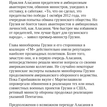
Ираклия Аласания предателем и амбициозным
авантюристом, обвинив министров, ушедших в
отставку, в саботаже. «То, что он сделал, это
предательство победы 1 октября 2012 года, это
очередная попытка обмана грузинского общества. Но
Грузия не боится таких авантюристов и амбициозных
личностей, как Аласания. Чем быстрее мы избавимся
от предателей, тем лучше будет для грузинского
народа», – заявил премьер-министр Грузии.
Глава минобороны Грузии и его сторонники в
коалиции «ГМ» действительно имели репутацию
наиболее прозападных политиков. Более того,
зачастую они, и в первую очередь Аласания,
непосредственно решали многие вопросы со своими
американскими коллегами. Не случайно некоторые
грузинские эксперты называли минобороны Грузии
продолжением американского оборонного ведомства.
Пока Гарибашвили вкупе с Маргвелашвили
опровергали обвинения в реализации тех или иных
совместных военных проектов Грузии и США,
ретивый министр обороны продолжал реализацию
указаний Пентагона.
Предположения о возможном переходе Аласания в