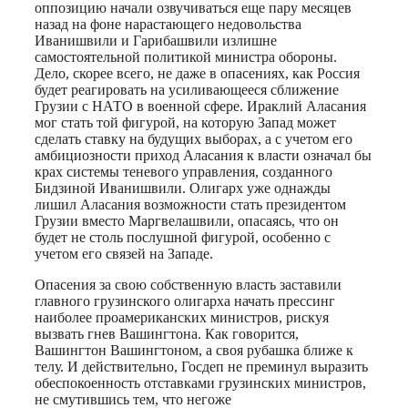
оппозицию начали озвучиваться еще пару месяцев
назад на фоне нарастающего недовольства
Иванишвили и Гарибашвили излишне
самостоятельной политикой министра обороны.
Дело, скорее всего, не даже в опасениях, как Россия
будет реагировать на усиливающееся сближение
Грузии с НАТО в военной сфере. Ираклий Аласания
мог стать той фигурой, на которую Запад может
сделать ставку на будущих выборах, а с учетом его
амбициозности приход Аласания к власти означал бы
крах системы теневого управления, созданного
Бидзиной Иванишвили. Олигарх уже однажды
лишил Аласания возможности стать президентом
Грузии вместо Маргвелашвили, опасаясь, что он
будет не столь послушной фигурой, особенно с
учетом его связей на Западе.
Опасения за свою собственную власть заставили
главного грузинского олигарха начать прессинг
наиболее проамериканских министров, рискуя
вызвать гнев Вашингтона. Как говорится,
Вашингтон Вашингтоном, а своя рубашка ближе к
телу. И действительно, Госдеп не преминул выразить
обеспокоенность отставками грузинских министров,
не смутившись тем, что негоже