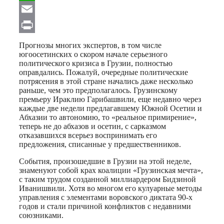
WhatsApp
Email
Print
Прогнозы многих экспертов, в том числе
югоосетинских о скором начале серьезного
политического кризиса в Грузии, полностью
оправдались. Пожалуй, очередные политические
потрясения в этой стране начались даже несколько
раньше, чем это предполагалось. Грузинскому
премьеру Ираклию Гарибашвили, еще недавно через
каждые две недели предлагавшему Южной Осетии и
Абхазии то автономию, то «реальное примирение»,
теперь не до абхазов и осетин, с сарказмом
отказавшихся всерьез воспринимать его
предложения, списанные у предшественников.
События, произошедшие в Грузии на этой неделе,
знаменуют собой крах коалиции «Грузинская мечта»,
с таким трудом созданной миллиардером Бидзиной
Иванишвили. Хотя во многом его кулуарные методы
управления с элементами воровского диктата 90-х
годов и стали причиной конфликтов с недавними
союзниками.