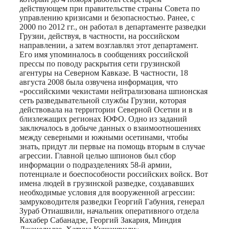
действующем при правительстве страны Совета по
управлению кризисами и безопасностью. Ранее, с
2000 по 2012 гг., он работал в департаменте разведки
Грузии, действуя, в частности, на российском
направлении, а затем возглавлял этот департамент.
Его имя упоминалось в сообщениях российской
прессы по поводу раскрытия сети грузинской
агентуры на Северном Кавказе. В частности, 18
августа 2008 была озвучена информация, что
«российскими чекистами нейтрализована шпионская
сеть разведывательной службы Грузии, которая
действовала на территории Северной Осетии и в
близлежащих регионах ЮФО. Одно из заданий
заключалось в добыче данных о взаимоотношениях
между северными и южными осетинами, чтобы
знать, придут ли первые на помощь вторым в случае
агрессии. Главной целью шпионов был сбор
информации о подразделениях 58-й армии,
потенциале и боеспособности российских войск. Вот
имена людей в грузинской разведке, создававших
необходимые условия для вооруженной агрессии:
замруководителя разведки Георгий Габуния, генерал
Зураб Отиашвили, начальник оперативного отдела
Кахабер Сабанадзе, Георгий Закария, Миндия