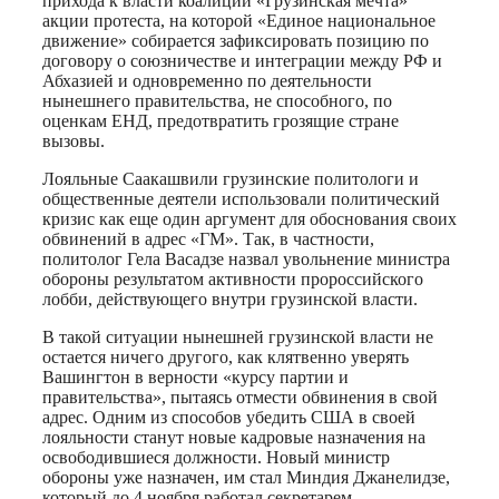
прихода к власти коалиции «Грузинская мечта»
акции протеста, на которой «Единое национальное
движение» собирается зафиксировать позицию по
договору о союзничестве и интеграции между РФ и
Абхазией и одновременно по деятельности
нынешнего правительства, не способного, по
оценкам ЕНД, предотвратить грозящие стране
вызовы.
Лояльные Саакашвили грузинские политологи и
общественные деятели использовали политический
кризис как еще один аргумент для обоснования своих
обвинений в адрес «ГМ». Так, в частности,
политолог Гела Васадзе назвал увольнение министра
обороны результатом активности пророссийского
лобби, действующего внутри грузинской власти.
В такой ситуации нынешней грузинской власти не
остается ничего другого, как клятвенно уверять
Вашингтон в верности «курсу партии и
правительства», пытаясь отмести обвинения в свой
адрес. Одним из способов убедить США в своей
лояльности станут новые кадровые назначения на
освободившиеся должности. Новый министр
обороны уже назначен, им стал Миндия Джанелидзе,
который до 4 ноября работал секретарем