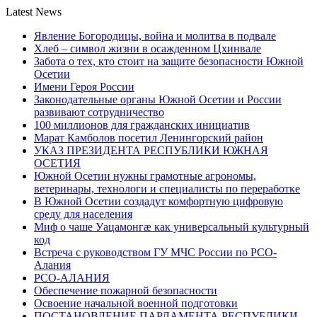
Latest News
Явление Богородицы, война и молитва в подвале
Хлеб – символ жизни в осажденном Цхинвале
Забота о тех, кто стоит на защите безопасности Южной
Осетии
Имени Героя России
Законодательные органы Южной Осетии и России
развивают сотрудничество
100 миллионов для гражданских инициатив
Марат Камболов посетил Ленингорский район
УКАЗ ПРЕЗИДЕНТА РЕСПУБЛИКИ ЮЖНАЯ
ОСЕТИЯ
Южной Осетии нужны грамотные агрономы,
ветеринары, технологи и специалисты по переработке
В Южной Осетии создадут комфортную цифровую
среду для населения
Миф о чаше Уацамонгæ как универсальный культурный
код
Встреча с руководством ГУ МЧС России по РСО-
Алания
РСО-АЛАНИЯ
Обеспечение пожарной безопасности
Освоение начальной военной подготовки
ПОСТАНОВЛЕНИЕ ПАРЛАМЕНТА РЕСПУБЛИКИ