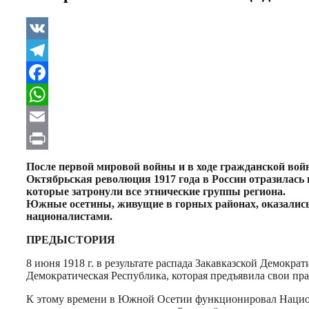
VK
Telegram
Facebook
WhatsApp
Email
Print
После первой мировой войны и в ходе гражданской вой
Октябрьская революция 1917 года в России отразилась 
которые затронули все этнические группы региона.
Южные осетины, живущие в горных районах, оказалис
националистами.
ПРЕДЫСТОРИЯ
8 июня 1918 г. в результате распада Закавказской Демокра
Демократическая Республика, которая предъявила свои п
К этому времени в Южной Осетии функционировал Национал