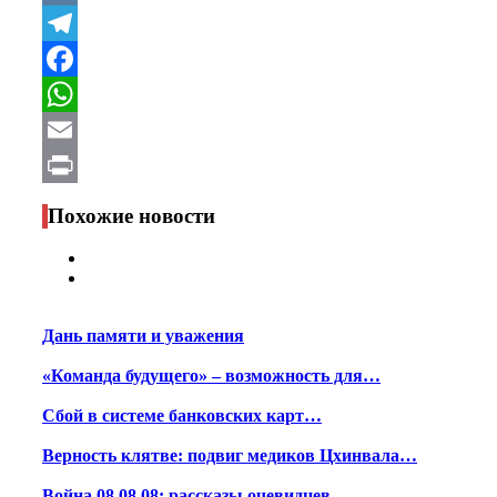
VK
Telegram
Facebook
WhatsApp
Email
Print
Похожие новости
Дань памяти и уважения
«Команда будущего» – возможность для…
Сбой в системе банковских карт…
Верность клятве: подвиг медиков Цхинвала…
Война 08.08.08: рассказы очевидцев