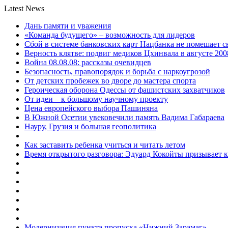
Latest News
Дань памяти и уважения
«Команда будущего» – возможность для лидеров
Сбой в системе банковских карт Нацбанка не помешает 
Верность клятве: подвиг медиков Цхинвала в августе 200
Война 08.08.08: рассказы очевидцев
Безопасность, правопорядок и борьба с наркоугрозой
От детских пробежек во дворе до мастера спорта
Героическая оборона Одессы от фашистских захватчиков
От идеи – к большому научному проекту
Цена европейского выбора Пашиняна
В Южной Осетии увековечили память Вадима Габараева
Науру, Грузия и большая геополитика
Как заставить ребенка учиться и читать летом
Время открытого разговора: Эдуард Кокойты призывает 
Модернизация пункта пропуска «Нижний Зарамаг»