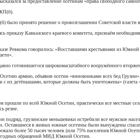
ысказался за предоставление осетинам «права свободного самоо
КП(б).
П(б) было принято решение о провозглашении Советской власти
ь приказу Кавказского краевого комитета, признаём необходимы
иказе Ревкома говорилось: «Восставшими крестьянами из Южной
шети».
а давно готовившегося широкомасштабного вооружённого вторж
сетию армию, объявив осетин «виновниками всех бед Грузии».
 с их детёнышами, которые должны быть уничтожены» (газета «Э
ечом прошли по всей Южной Осетии, практически все местные се
ь резне.
тин подряд, грузинские меньшевики истребили все мужское насе
ки. Оставшиеся в живых южные осетины были вынуждены спасат
ало более 50 тысяч человек (или 75% населения Южной Осетии 
з ежегодных обращений МИД Южной Осетии.