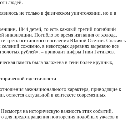
сяч людей.
явилось не только в физическом уничтожении, но и в
женщин, 1844 детей, то есть каждый третий погибший –
ой инквизиции. Погибло во время изгнания от холода,
очти треть осетинского населения Южной Осетии. Спасаясь
х селений сожжено, в некоторых деревнях вырезано все
 золотых рублей», – приводит цифры Гиви Гатикоев.
ческая память была заложена в тени более крупных,
сторической идентичности.
ые отношения межнационального характера, приводящие к
н, остается актуальной в контексте современных
. Несмотря на историческую важность этих событий,
го для предотвращения повторения подобных ужасов в