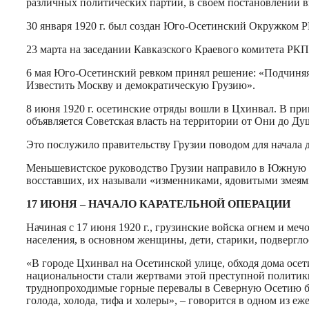
различных политических партий, в своём постановлении в
30 января 1920 г. был создан Юго-Осетинский Окружком Р
23 марта на заседании Кавказского Краевого комитета РК
6 мая Юго-Осетинский ревком принял решение: «Подчиняяс
Известить Москву и демократическую Грузию».
8 июня 1920 г. осетинские отряды вошли в Цхинвал. В пр
объявляется Советская власть на территории от Они до Ду
Это послужило правительству Грузии поводом для начал
Меньшевистское руководство Грузии направило в Южную О
восставших, их называли «изменниками, ядовитыми змеями
17 ИЮНЯ – НАЧАЛО КАРАТЕЛЬНОЙ ОПЕРАЦИИ
Начиная с 17 июня 1920 г., грузинские войска огнем и м
населения, в основном женщины, дети, старики, подверглос
«В городе Цхинвал на Осетинской улице, обходя дома осе
национальности стали жертвами этой преступной полити
труднопроходимые горные перевалы в Северную Осетию беж
голода, холода, тифа и холеры», – говорится в одном и