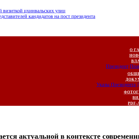
й визиткой цхинвальских улиц
ставителей кандидатов на пост президента
О Г
НОВ
ВЛ
Президент
Пра
ОБЩ
ДОКУ
Указы Президента
ФОТОГ
ВИ
PDF-
ается актуальной в контексте современ