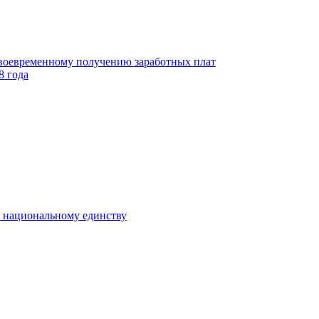
своевременному получению заработных плат
8 года
к национальному единству