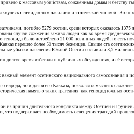
то привело к массовым убийствам, сожжённым домам и бегству ты
лкнулись с невиданным насилием и этнической чисткой. Это про
ватчиками, погибло 5279 осетин, среди которых оказалось 1375 
рованы случаи сожжения заживо людей как во время средневеков
го геноцида было истреблено 21 000 невинных людей, то есть п
 Кавказ перешло более 50 тысяч беженцев. Свыше ста осетински
альные убытки населения Южной Осетии составили 3,5 миллиона
н долгое время избегали в публичных обсуждениях, и её истори
ак важный элемент осетинского национального самосознания и и
ого народа, но и для всего Кавказа, позволяя осмыслить сложн
торическая память о таких трагедиях, как геноцид южных осети
дной из причин длительного конфликта между Осетией и Грузией
и, что подчеркивает необходимость освещения трагедий прошло