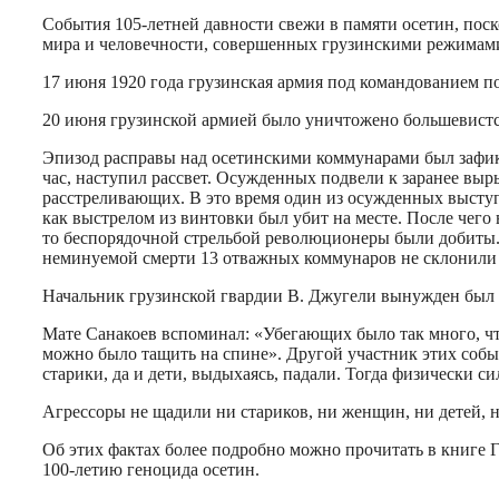
События 105-летней давности свежи в памяти осетин, пос
мира и человечности, совершенных грузинскими режимами и
17 июня 1920 года грузинская армия под командованием 
20 июня грузинской армией было уничтожено большевист
Эпизод расправы над осетинскими коммунарами был зафи
час, наступил рассвет. Осужденных подвели к заранее вы
расстреливающих. В это время один из осужденных выступ
как выстрелом из винтовки был убит на месте. После чего 
то беспорядочной стрельбой революционеры были добиты.
неминуемой смерти 13 отважных коммунаров не склонили 
Начальник грузинской гвардии В. Джугели вынужден был п
Мате Санакоев вспоминал: «Убегающих было так много, что
можно было тащить на спине». Другой участник этих событ
старики, да и дети, выдыхаясь, падали. Тогда физически 
Агрессоры не щадили ни стариков, ни женщин, ни детей, 
Об этих фактах более подробно можно прочитать в книге Г
100-летию геноцида осетин.