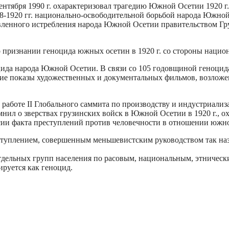
тября 1990 г. охарактеризовал трагедию Южной Осетии 1920 г.
18-1920 гг. национально-освободительной борьбой народа Южной
авленного истребления народа Южной Осетии правительством Гру
 признании геноцида южных осетин в 1920 г. со стороны нацио
цида народа Южной Осетии. В связи со 105 годовщиной геноцида
кие показы художественных и документальных фильмов, возложе
работе II Глобального саммита по производству и индустриализа
нил о зверствах грузинских войск в Южной Осетии в 1920 г., ох
сии факта преступлений против человечности в отношении южно
ступлением, совершенным меньшевистским руководством так на
ельных групп населения по расовым, национальным, этнически
руется как геноцид.