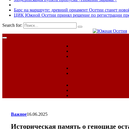
Барс на маршруте: древний орнамент Осетии станет ново
ЦИК Южной Осетии принял решение по регистрации пред
Search for:
Важное
16.06.2025
Историческая память о геноциде ост