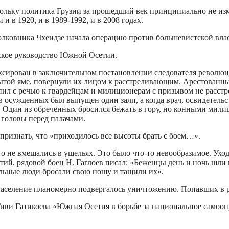
кольку политика Грузии за прошедший век принципиально не из
 в 1920, и в 1989-1992, и в 2008 годах.
полковника Чхеидзе начала операцию против большевистской вл
ское руководство Южной Осетии.
ксирован в заключительном постановлении следователя револю
рытой яме, повернули их лицом к расстреливающим. Арестованны
ил с речью к гвардейцам и милиционерам с призывом не расстрел
в осужденных был выпущен один залп, а когда врач, освидетельс
 Один из обреченных бросился бежать в гору, но конными мили
головы перед палачами.
ризнать, что «приходилось все высоты брать с боем…».
 не вмещались в ущельях. Это было что-то невообразимое. Уходи
ий, рядовой боец Н. Гаглоев писал: «Беженцы день и ночь шли и
сильные люди бросали свою ношу и тащили их».
население планомерно подвергалось уничтожению. Попавших в ру
иви Гатикоева «Южная Осетия в борьбе за национальное самоопред