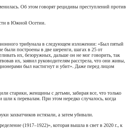
менилась. Об этом говорят рецидивы преступлений против
асти в Южной Осетии.
ционного трибунала в следующем изложении: «Был пятый
е были построены в две шеренги, шагах в 25 от
ивать их, безоружных, дальше он не мог говорить, так
твовав их, заявил руководителям расстрела, что они живы,
ционерами был настигнут и убит». Даже перед лицом
ли старики, женщины с детьми, забирая все, что только
 шли к перевалам. При этом нередко случалось, когда
ки захватчиков истязали, а затем убивали.
еление (1917–1922)», которая вышла в свет в 2020 г., к