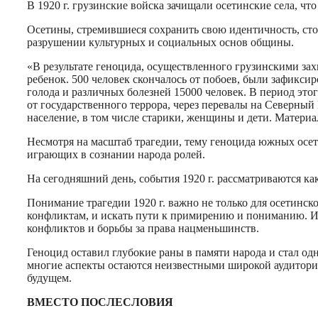
В 1920 г. грузинские войска зачищали осетинские села, ч
Осетины, стремившиеся сохранить свою идентичность, сто
разрушении культурных и социальных основ общины.
«В результате геноцида, осуществленного грузинскими зах
ребенок. 500 человек скончалось от побоев, были зафикси
голода и различных болезней 15000 человек. В период это
от государственного террора, через перевалы на Северный
население, в том числе старики, женщины и дети. Матери
Несмотря на масштаб трагедии, тему геноцида южных осети
играющих в сознании народа ролей.
На сегодняшний день, события 1920 г. рассматриваются к
Понимание трагедии 1920 г. важно не только для осетинск
конфликтам, и искать пути к примирению и пониманию. Ис
конфликтов и борьбы за права нацменьшинств.
Геноцид оставил глубокие раны в памяти народа и стал о
многие аспекты остаются неизвестными широкой аудитори
будущем.
ВМЕСТО ПОСЛЕСЛОВИЯ