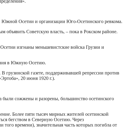
пределения».
 в Южной Осетии и организации Юго-Осетинского ревкома.
м объявить Советскую власть, – пока в Рокском районе.
 Осетии изгнаны меньшевистские войска Грузии и
ения в Южную Осетию.
 В грузинской газете, поддерживавшей репрессии против
ртоба», 20 июня 1920 г.).
ла были сожжены и разорены, большинство осетинского
ление. Более пяти тысяч мирных жителей осетинской
ься бегством в Северную Осетию. Через
того времени), значительная часть которых погибла от