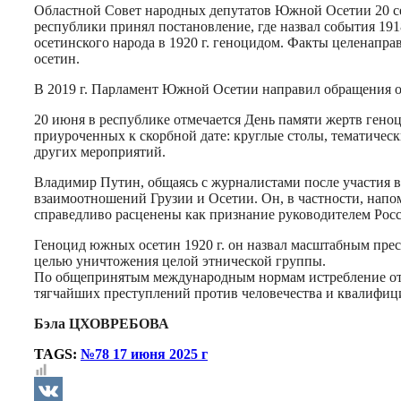
Областной Совет народных депутатов Южной Осетии 20 сен
республики принял постановление, где назвал события 19
осетинского народа в 1920 г. геноцидом. Факты целенапр
осетин.
В 2019 г. Парламент Южной Осетии направил обращения о
20 июня в республике отмечается День памяти жертв гено
приуроченных к скорбной дате: круглые столы, тематичес
других мероприятий.
Владимир Путин, общаясь с журналистами после участия в 
взаимоотношений Грузии и Осетии. Он, в частности, напом
справедливо расценены как признание руководителем Рос
Геноцид южных осетин 1920 г. он назвал масштабным пре
целью уничтожения целой этнической группы.
По общепринятым международным нормам истребление отд
тягчайших преступлений против человечества и квалифици
Бэла ЦХОВРЕБОВА
TAGS:
№78 17 июня 2025 г