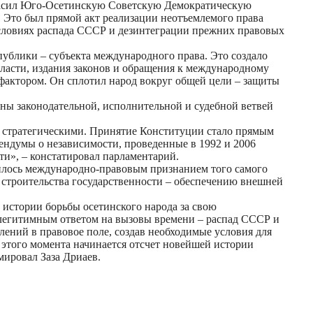
гласил Юго-Осетинскую Советскую Демократическую
. Это был прямой акт реализации неотъемлемого права
словиях распада СССР и дезинтеграции прежних правовых
спублики – субъекта международного права. Это создало
ласти, издания законов и обращения к международному
фактором. Он сплотил народ вокруг общей цели – защиты
ны законодательной, исполнительной и судебной ветвей
 а стратегическими. Принятие Конституции стало прямым
ендумы о независимости, проведенные в 1992 и 2006
ти», – констатировал парламентарий.
илось международно-правовым признанием того самого
у строительства государственности – обеспечению внешней
истории борьбы осетинского народа за свою
 легитимным ответом на вызовы времени – распад СССР и
ений в правовое поле, создав необходимые условия для
 этого момента начинается отсчет новейшей истории
мировал Заза Дриаев.