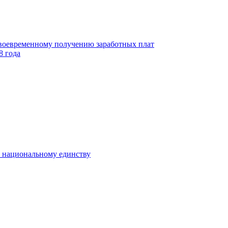
своевременному получению заработных плат
8 года
к национальному единству