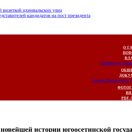
й визиткой цхинвальских улиц
ставителей кандидатов на пост президента
О Г
НОВ
ВЛ
Президент
Пра
ОБЩ
ДОКУ
Указы Президента
ФОТОГ
ВИ
PDF-
ет новейшей истории югоосетинской госуд