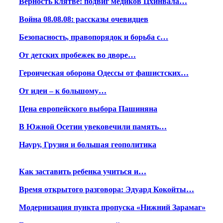
Верность клятве: подвиг медиков Цхинвала…
Война 08.08.08: рассказы очевидцев
Безопасность, правопорядок и борьба с…
От детских пробежек во дворе…
Героическая оборона Одессы от фашистских…
От идеи – к большому…
Цена европейского выбора Пашиняна
В Южной Осетии увековечили память…
Науру, Грузия и большая геополитика
Как заставить ребенка учиться и…
Время открытого разговора: Эдуард Кокойты…
Модернизация пункта пропуска «Нижний Зарамаг»