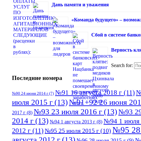
Дань памяти и уважения
«Команда будущего» – возмож
Сбой в системе банк
Верность кля
Search for:
Последние номера
№91 16 августа 2018 г
(11)
№
№90 24 июня 2014 г
(7)
июля 2015 г
(13)
№91+92 26 июня 201
№93 23 июля 2016 г
(13)
№93 29
2017 г
(8)
2014 г
(13)
№94 1 июля 
№94 1 августа 2013 г
(8)
№95 28
2012 г
(11)
№95 25 июля 2015 г
(10)
августа 2012 г
(13)
№
№96 28 июля 2015 г
(9)