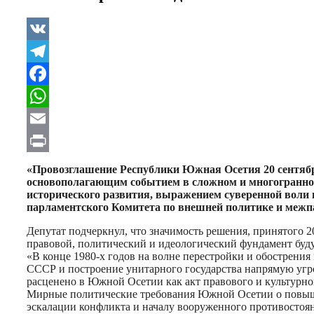
VK
Telegram
Facebook
WhatsApp
Email
Print
«Провозглашение Республики Южная Осетия 20 сентября
основополагающим событием в сложном и многогранном
исторического развития, выражением суверенной воли 
парламентского Комитета по внешней политике и межп
Депутат подчеркнул, что значимость решения, принятого 2
правовой, политический и идеологический фундамент буду
«В конце 1980-х годов на волне перестройки и обострени
СССР и построение унитарного государства напрямую угро
расценено в Южной Осетии как акт правового и культурног
Мирные политические требования Южной Осетии о повышен
эскалации конфликта и началу вооруженного противостоя