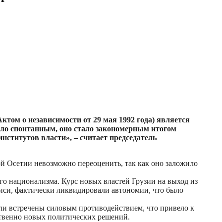
том о независимости от 29 мая 1992 года) является
ыло спонтанным, оно стало закономерным итогом
ститутов власти», – считает председатель
ой Осетии невозможно переоценить, так как оно заложило
го национализма. Курс новых властей Грузии на выход из
иси, фактически ликвидировали автономии, что было
и встречены силовым противодействием, что привело к
ственно новых политических решений.