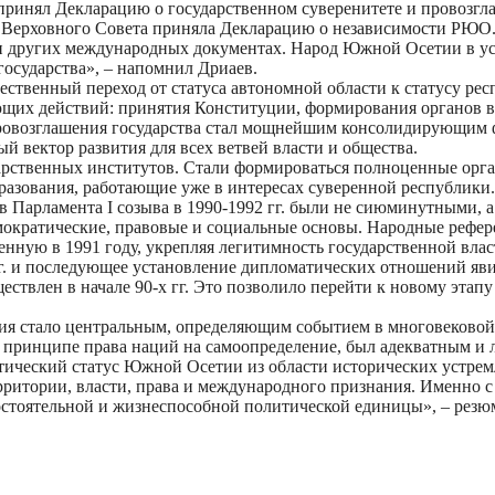
 принял Декларацию о государственном суверенитете и провоз
ия Верховного Совета приняла Декларацию о независимости РЮО
 и других международных документах. Народ Южной Осетии в у
государства», – напомнил Дриаев.
чественный переход от статуса автономной области к статусу ре
щих действий: принятия Конституции, формирования органов в
 провозглашения государства стал мощнейшим консолидирующим 
й вектор развития для всех ветвей власти и общества.
арственных институтов. Стали формироваться полноценные орга
бразования, работающие уже в интересах суверенной республики.
в Парламента I созыва в 1990-1992 гг. были не сиюминутными,
мократические, правовые и социальные основы. Народные рефер
нную в 1991 году, укрепляя легитимность государственной влас
г. и последующее установление дипломатических отношений яв
ествлен в начале 90-х гг. Это позволило перейти к новому этап
я стало центральным, определяющим событием в многовековой 
а принципе права наций на самоопределение, был адекватным и
ический статус Южной Осетии из области исторических устремл
рритории, власти, права и международного признания. Именно с
остоятельной и жизнеспособной политической единицы», – резю