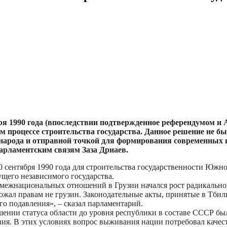
 1990 года (впоследствии подтвержденное референдумом и Ак
 процессе строительства государства. Данное решение не б
народа и отправной точкой для формирования современных ин
арламентским связям Заза Дриаев.
0 сентября 1990 года для строительства государственности Южн
щего независимого государства.
я межнациональных отношений в Грузии начался рост радикально
жал правам не грузин. Законодательные акты, принятые в Тбил
о подавления», – сказал парламентарий.
ии статуса области до уровня республики в составе СССР был
ния. В этих условиях вопрос выживания нации потребовал каче