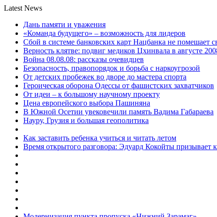
Latest News
Дань памяти и уважения
«Команда будущего» – возможность для лидеров
Сбой в системе банковских карт Нацбанка не помешает 
Верность клятве: подвиг медиков Цхинвала в августе 200
Война 08.08.08: рассказы очевидцев
Безопасность, правопорядок и борьба с наркоугрозой
От детских пробежек во дворе до мастера спорта
Героическая оборона Одессы от фашистских захватчиков
От идеи – к большому научному проекту
Цена европейского выбора Пашиняна
В Южной Осетии увековечили память Вадима Габараева
Науру, Грузия и большая геополитика
Как заставить ребенка учиться и читать летом
Время открытого разговора: Эдуард Кокойты призывает 
Модернизация пункта пропуска «Нижний Зарамаг»