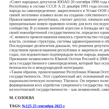
«Совет народных депутатов ЮОАО 20 сентября 1990 года
Республику в составе СССР. А 21 декабря 1991 года сесс
народа на самоопределение, закрепленного в Уставе ООН
связей легитимно изъявил волю на создание собственного 
Провозглашение республики, считает депутат, означало ка
принципиально новую правовую основу для всех последую
сообществу. В условиях военной агрессии и блокады акт
своей новообретенной государственности, определил едины
«С момента провозглашения началось строительство госуд
власти, силовые структуры, системы здравоохранения и о
Последующие десятилетия доказали, что решения депутато
следствием провозглашения республики и закрепило ее де
годах, последовательно подтверждали волю народа, выраже
Признание независимости Южной Осетии Россией в 2008 
акта государственного самоопределения, который был осущ
безопасности и международной интеграции.
«Таким образом, провозглашение Республики Южная Осети
государственность. Этот судьбоносный акт, основанный н
националистическую политику Тбилиси. Он перевел полит
формирования всех атрибутов суверенного государства: те
югоосетинской государственности – как независимой, сам
М. СОЛОЕВА
TAGS:
№125 25 сентября 2025 г