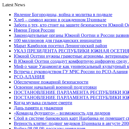
Latest News
Явление Богородицы, война и молитва в подвале
Хлеб – символ жизни в осажденном Цхинвале
Забота о тех, кто стоит на защите безопасности Южной О
Имени Героя России
Законодательные органы Южной Осетии и России развив
100 миллионов для гражданских инициатив
Марат Камболов посетил Ленингорский район
УКАЗ ПРЕЗИДЕНТА РЕСПУБЛИКИ ЮЖНАЯ ОСЕТИ
Южной Осетии нужны грамотные агрономы, ветеринары, 
В Южной Осетии создадут комфортную цифровую среду 
Миф о чаше Уацамонгæ как универсальный культурный 
Встреча с руководством ГУ МЧС России по РСО-Алания
РСО-АЛАНИЯ
Обеспечение пожарной безопасности
Освоение начальной военной подготовки
ПОСТАНОВЛЕНИЕ ПАРЛАМЕНТА РЕСПУБЛИКИ Ю
ПОСТАНОВЛЕНИЕ ПАРЛАМЕНТА РЕСПУБЛИКИ Ю
Когда музыка сильнее смерти
Дань памяти и уважения
«Команда будущего» – возможность для лидеров
Сбой в системе банковских карт Нацбанка не помешает 
Верность клятве: подвиг медиков Цхинвала в августе 200
Война 08.08.08: рассказы очевидцев