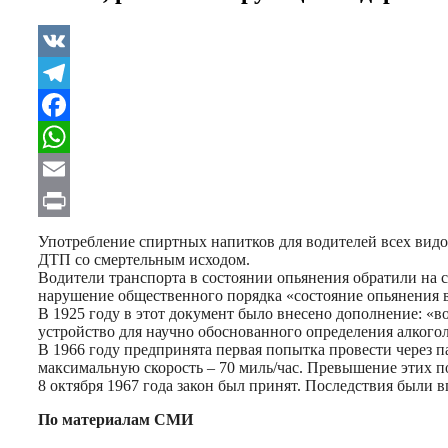
VK
Telegram
Facebook
WhatsApp
Email
Print
Употребление спиртных напитков для водителей всех видо
ДТП со смертельным исходом.
Водители транспорта в состоянии опьянения обратили на 
нарушение общественного порядка «состояние опьянения в
В 1925 году в этот документ было внесено дополнение: «в
устройство для научно обоснованного определения алкоголя
В 1966 году предпринята первая попытка провести через 
максимальную скорость – 70 миль/час. Превышение этих п
8 октября 1967 года закон был принят. Последствия были 
По материалам СМИ