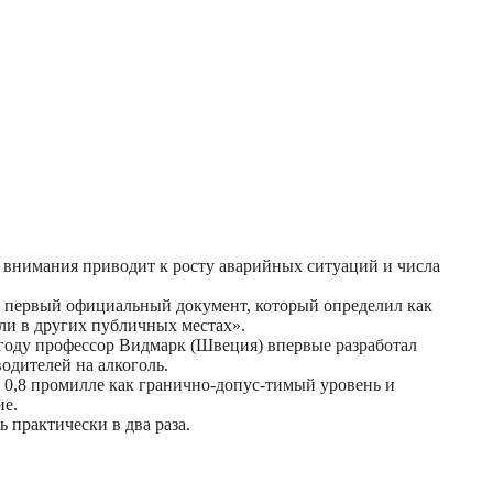
и внимания приводит к росту аварийных ситуаций и числа
ся первый официальный документ, который определил как
ли в других публичных местах».
 году профессор Видмарк (Швеция) впервые разработал
водителей на алкоголь.
: 0,8 промилле как гранично-допус-тимый уровень и
ие.
 практически в два раза.