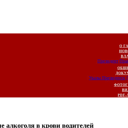
О Г
НОВ
ВЛ
Президент
Пра
ОБЩ
ДОКУ
Указы Президента
ФОТОГ
ВИ
PDF-
е алкоголя в крови водителей