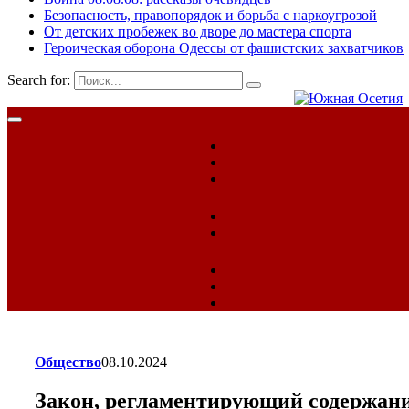
Безопасность, правопорядок и борьба с наркоугрозой
От детских пробежек во дворе до мастера спорта
Героическая оборона Одессы от фашистских захватчиков
Search for:
Общество
08.10.2024
Закон, регламентирующий содержани