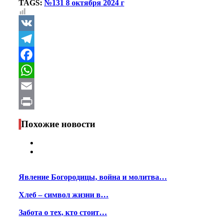
TAGS:
№131 8 октября 2024 г
VK
Telegram
Facebook
WhatsApp
Email
Print
Похожие новости
Явление Богородицы, война и молитва…
Хлеб – символ жизни в…
Забота о тех, кто стоит…