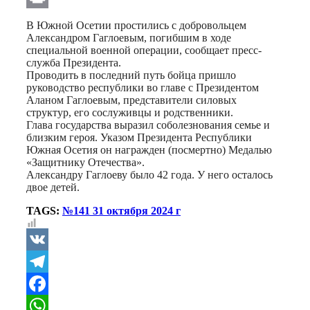
Print
В Южной Осетии простились с добровольцем
Александром Гаглоевым, погибшим в ходе
специальной военной операции, сообщает пресс-
служба Президента.
Проводить в последний путь бойца пришло
руководство республики во главе с Президентом
Аланом Гаглоевым, представители силовых
структур, его сослуживцы и родственники.
Глава государства выразил соболезнования семье и
близким героя. Указом Президента Республики
Южная Осетия он награжден (посмертно) Медалью
«Защитнику Отечества».
Александру Гаглоеву было 42 года. У него осталось
двое детей.
TAGS:
№141 31 октября 2024 г
VK
Telegram
Facebook