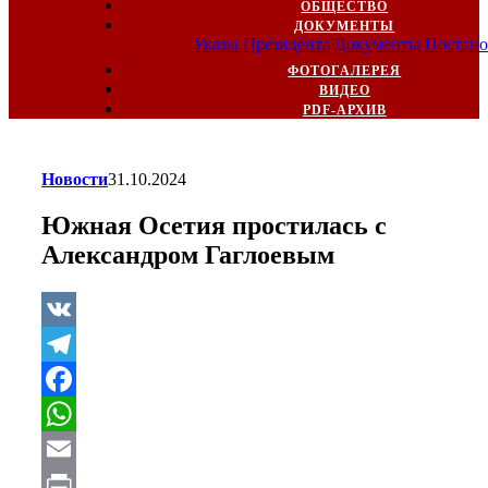
ОБЩЕСТВО
ДОКУМЕНТЫ
Указы Президента
Документы
Постано
ФОТОГАЛЕРЕЯ
ВИДЕО
PDF-АРХИВ
Новости
31.10.2024
Южная Осетия простилась с
Александром Гаглоевым
VK
Telegram
Facebook
WhatsApp
Email