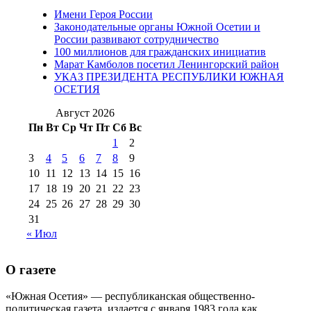
2012 г
(15)
№97 30 июля 2015 г
Имени Героя России
(15)
Законодательные органы Южной Осетии и
№98 1 августа 2015 г
(10)
№98 2
России развивают сотрудничество
августа 2016 г
(10)
№98 5 июля 2014 г
(10)
100 миллионов для гражданских инициатив
№98 14
Марат Камболов посетил Ленингорский район
№98 8 августа 2013 г
(9)
УКАЗ ПРЕЗИДЕНТА РЕСПУБЛИКИ ЮЖНАЯ
августа 2012 г
(14)
ОСЕТИЯ
№98+99 11 июля
№99 4 августа
2017 г
(9)
Август 2026
№99 4 августа 2015 г
(6)
2016 г
(12)
№99 16
Пн
Вт
Ср
Чт
Пт
Сб
Вс
№99 8 июля 2014 г
(9)
1
2
№99+100 10
августа 2012 г
(11)
3
4
5
6
7
8
9
августа 2013 г
(12)
10
11
12
13
14
15
16
17
18
19
20
21
22
23
24
25
26
27
28
29
30
31
« Июл
О газете
«Южная Осетия» — республиканская общественно-
политическая газета, издается с января 1983 года как