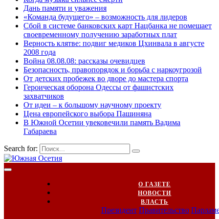
Дань памяти и уважения
«Команда будущего» – возможность для лидеров
Сбой в системе банковских карт Нацбанка не помешает
своевременному получению заработных плат
Верность клятве: подвиг медиков Цхинвала в августе
2008 года
Война 08.08.08: рассказы очевидцев
Безопасность, правопорядок и борьба с наркоугрозой
От детских пробежек во дворе до мастера спорта
Героическая оборона Одессы от фашистских
захватчиков
От идеи – к большому научному проекту
Цена европейского выбора Пашиняна
В Южной Осетии увековечили память Вадима
Габараева
Search for:
О ГАЗЕТЕ
НОВОСТИ
ВЛАСТЬ
Президент
Правительство
Парлам