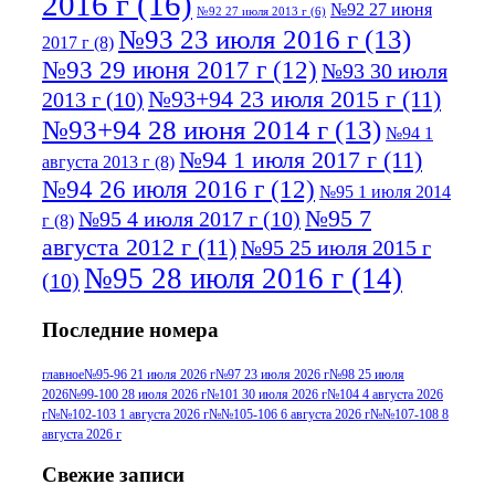
2016 г
(16)
№92 27 июня
№92 27 июля 2013 г
(6)
№93 23 июля 2016 г
(13)
2017 г
(8)
№93 29 июня 2017 г
(12)
№93 30 июля
№93+94 23 июля 2015 г
(11)
2013 г
(10)
№93+94 28 июня 2014 г
(13)
№94 1
№94 1 июля 2017 г
(11)
августа 2013 г
(8)
№94 26 июля 2016 г
(12)
№95 1 июля 2014
№95 7
№95 4 июля 2017 г
(10)
г
(8)
августа 2012 г
(11)
№95 25 июля 2015 г
№95 28 июля 2016 г
(14)
(10)
№95+96 3 августа 2013 г
(11)
№96 6
Последние номера
№96 9 августа 2012
июля 2017 г
(11)
г
(13)
№96+97 3
№96 28 июля 2015 г
(9)
главное
№95-96 21 июля 2026 г
№97 23 июля 2026 г
№98 25 июля
2026
№99-100 28 июля 2026 г
№101 30 июля 2026 г
№104 4 августа 2026
№96+97 30 июля
июля 2014 г
(10)
г
№№102-103 1 августа 2026 г
№№105-106 6 августа 2026 г
№№107-108 8
2016 г
(13)
№97 8
августа 2026 г
№97 6 августа 2013 г
(6)
№97 11 августа
июля 2017 г
(13)
Свежие записи