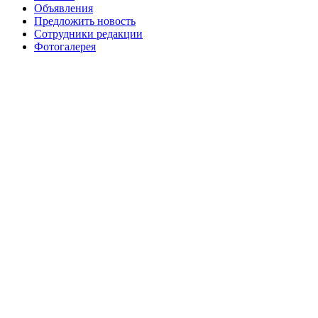
№99+100 10 августа 2013 г
августа 2012 г
Объявления
Предложить новость
Сотрудники редакции
Фотогалерея