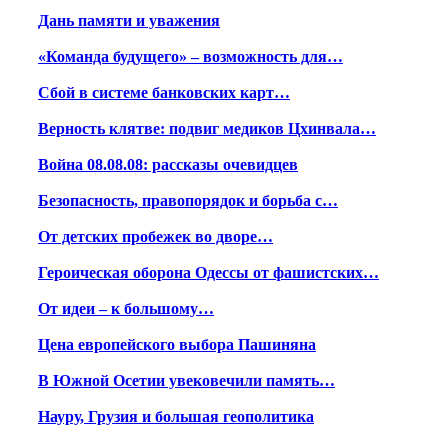
Дань памяти и уважения
«Команда будущего» – возможность для…
Сбой в системе банковских карт…
Верность клятве: подвиг медиков Цхинвала…
Война 08.08.08: рассказы очевидцев
Безопасность, правопорядок и борьба с…
От детских пробежек во дворе…
Героическая оборона Одессы от фашистских…
От идеи – к большому…
Цена европейского выбора Пашиняна
В Южной Осетии увековечили память…
Науру, Грузия и большая геополитика