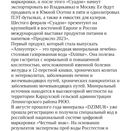
маркировки, и после этого «Суадон» начнут
экспортировать во Владикавказ и Москву. Ее будут
продавать и в Южной Осетии в пяти и однолитровых
ПЭТ-бутылках, а также в емкостях для кулеров.
Шестого февраля «Суадон» презентуют на
крупнейшей в восточной Европе и России
международной выставке продуктов питания и
напитков «Продэкспо 2023».
Первый продукт, который стала выпускать
«Апиуотерс» – это природная минеральная лечебно-
столовая газированная вода «Dzimur». Она полезна
при гастритах с нормальной и повышенной
кислотностью, неосложненной язвенной болезни
желудка и 12-перстной кишки, хронических колитах
и энтероколитах, заболеваниях печени и
желчевыводящих путей, хронических панкреатитах и
заболеваниях мочевыводящих путей. Минеральный
источник находится в высокогорной местности на
территории Карцухской сельской администрации
Ленингорского района РЮО.
В августе прошлого года минералка «DZIMUR» уже
прошла регистрацию и получила специальный код в
российской национальной системе цифровой
маркировки «Честный знак». На основании
результатов экспертизы проб воды Росстестом и