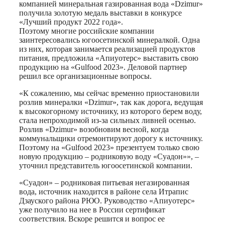
компанией минеральная газированная вода «Dzimur»
получила золотую медаль выставки в конкурсе
«Лучший продукт 2022 года».
Поэтому многие российские компании
заинтересовались югоосетинской минералкой. Одна
из них, которая занимается реализацией продуктов
питания, предложила «Апиуотерс» выставить свою
продукцию на «Gulfood 2023». Деловой партнер
решил все организационные вопросы.
«К сожалению, мы сейчас временно приостановили
розлив минералки «Dzimur», так как дорога, ведущая
к высокогорному источнику, из которого берем воду,
стала непроходимой из-за сильных ливней осенью.
Розлив «Dzimur» возобновим весной, когда
коммунальщики отремонтируют дорогу к источнику.
Поэтому на «Gulfood 2023» презентуем только свою
новую продукцию – родниковую воду «Суадон»», –
уточнил представитель югоосетинской компании.
«Суадон» – родниковая питьевая негазированная
вода, источник находится в районе села Итрапис
Дзауского района РЮО. Руководство «Апиуотерс»
уже получило на нее в России сертификат
соответствия. Вскоре решится и вопрос ее