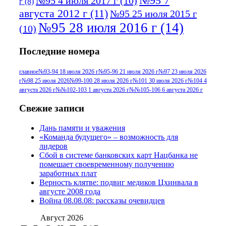
№95 7
№95 4 июля 2017 г
(10)
г
(8)
августа 2012 г
(11)
№95 25 июля 2015 г
№95 28 июля 2016 г
(14)
(10)
№95+96 3 августа 2013 г
(11)
№96 6
Последние номера
№96 9 августа 2012
июля 2017 г
(11)
г
(13)
№96+97 3
№96 28 июля 2015 г
(9)
главное
№93-94 18 июля 2026 г
№95-96 21 июля 2026 г
№97 23 июля 2026
г
№98 25 июля 2026
№99-100 28 июля 2026 г
№101 30 июля 2026 г
№104 4
№96+97 30 июля
июля 2014 г
(10)
августа 2026 г
№№102-103 1 августа 2026 г
№№105-106 6 августа 2026 г
2016 г
(13)
№97 8
№97 6 августа 2013 г
(6)
Свежие записи
№97 11 августа
июля 2017 г
(13)
Дань памяти и уважения
2012 г
(15)
№97 30 июля 2015 г
«Команда будущего» – возможность для
(15)
лидеров
№98 1 августа 2015 г
(10)
№98 2
Сбой в системе банковских карт Нацбанка не
августа 2016 г
(10)
№98 5 июля 2014 г
(10)
помешает своевременному получению
№98 14
заработных плат
№98 8 августа 2013 г
(9)
Верность клятве: подвиг медиков Цхинвала в
августа 2012 г
(14)
августе 2008 года
№98+99 11 июля
Война 08.08.08: рассказы очевидцев
№99 4 августа
2017 г
(9)
№99 4 августа 2015 г
(6)
2016 г
(12)
№99 16
Август 2026
№99 8 июля 2014 г
(9)