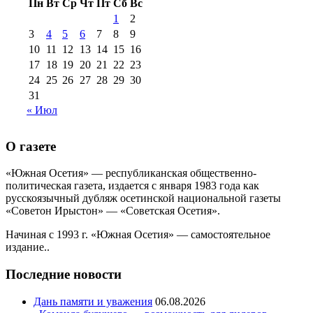
Пн
Вт
Ср
Чт
Пт
Сб
Вс
№99+100 10
августа 2012 г
(11)
1
2
августа 2013 г
(12)
3
4
5
6
7
8
9
10
11
12
13
14
15
16
17
18
19
20
21
22
23
24
25
26
27
28
29
30
31
« Июл
О газете
«Южная Осетия» — республиканская общественно-
политическая газета, издается с января 1983 года как
русскоязычный дубляж осетинской национальной газеты
«Советон Ирыстон» — «Советская Осетия».
Начиная с 1993 г. «Южная Осетия» — самостоятельное
издание..
Последние новости
Дань памяти и уважения
06.08.2026