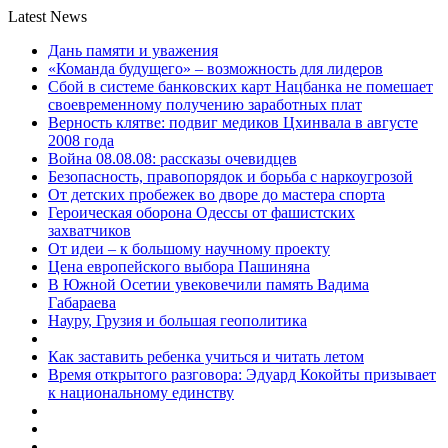
Latest News
Дань памяти и уважения
«Команда будущего» – возможность для лидеров
Сбой в системе банковских карт Нацбанка не помешает
своевременному получению заработных плат
Верность клятве: подвиг медиков Цхинвала в августе
2008 года
Война 08.08.08: рассказы очевидцев
Безопасность, правопорядок и борьба с наркоугрозой
От детских пробежек во дворе до мастера спорта
Героическая оборона Одессы от фашистских
захватчиков
От идеи – к большому научному проекту
Цена европейского выбора Пашиняна
В Южной Осетии увековечили память Вадима
Габараева
Науру, Грузия и большая геополитика
Как заставить ребенка учиться и читать летом
Время открытого разговора: Эдуард Кокойты призывает
к национальному единству