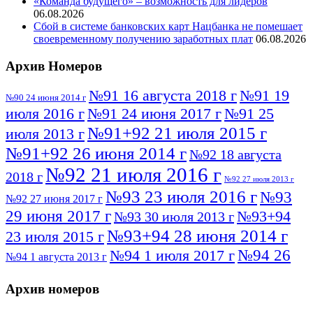
«Команда будущего» – возможность для лидеров
06.08.2026
Сбой в системе банковских карт Нацбанка не помешает
своевременному получению заработных плат
06.08.2026
Архив Номеров
№91 16 августа 2018 г
№91 19
№90 24 июня 2014 г
июля 2016 г
№91 24 июня 2017 г
№91 25
№91+92 21 июля 2015 г
июля 2013 г
№91+92 26 июня 2014 г
№92 18 августа
№92 21 июля 2016 г
2018 г
№92 27 июля 2013 г
№93 23 июля 2016 г
№93
№92 27 июня 2017 г
29 июня 2017 г
№93+94
№93 30 июля 2013 г
№93+94 28 июня 2014 г
23 июля 2015 г
№94 26
№94 1 июля 2017 г
№94 1 августа 2013 г
июля 2016 г
№95 4 июля 2017 г
№95 1 июля 2014 г
Архив номеров
№95 7 августа 2012 г
№95 25 июля 2015 г
№95 28 июля 2016 г