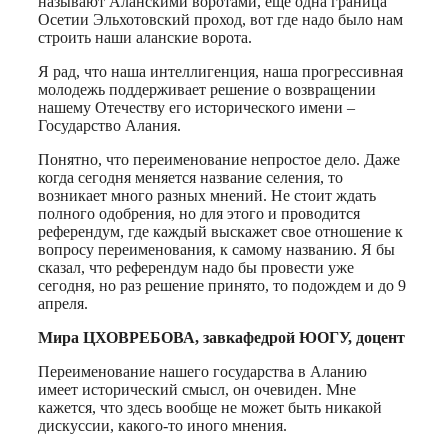
называют Аланскими воротами, еще одна граница
Осетии Эльхотовский проход, вот где надо было нам
строить наши аланские ворота.
Я рад, что наша интеллигенция, наша прогрессивная
молодежь поддерживает решение о возвращении
нашему Отечеству его исторического имени –
Государство Алания.
Понятно, что переименование непростое дело. Даже
когда сегодня меняется название селения, то
возникает много разных мнений. Не стоит ждать
полного одобрения, но для этого и проводится
референдум, где каждый выскажет свое отношение к
вопросу переименования, к самому названию. Я бы
сказал, что референдум надо бы провести уже
сегодня, но раз решение принято, то подождем и до 9
апреля.
Мира ЦХОВРЕБОВА, завкафедрой ЮОГУ, доцент
Переименование нашего государства в Аланию
имеет исторический смысл, он очевиден. Мне
кажется, что здесь вообще не может быть никакой
дискуссии, какого-то иного мнения.