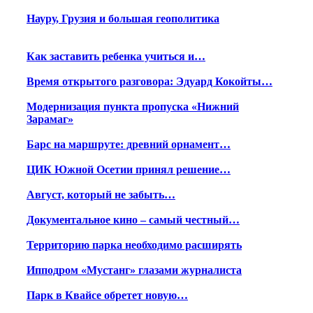
Науру, Грузия и большая геополитика
Как заставить ребенка учиться и…
Время открытого разговора: Эдуард Кокойты…
Модернизация пункта пропуска «Нижний
Зарамаг»
Барс на маршруте: древний орнамент…
ЦИК Южной Осетии принял решение…
Август, который не забыть…
Документальное кино – самый честный…
Территорию парка необходимо расширять
Ипподром «Мустанг» глазами журналиста
Парк в Квайсе обретет новую…