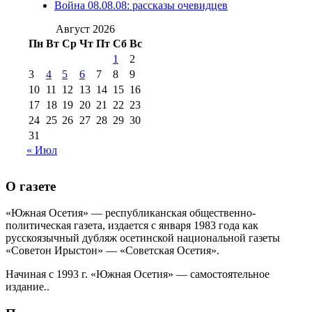
Война 08.08.08: рассказы очевидцев
№99 4 августа
2017 г
(9)
№99 4 августа 2015 г
(6)
2016 г
(12)
№99 16
Август 2026
№99 8 июля 2014 г
(9)
Пн
Вт
Ср
Чт
Пт
Сб
Вс
№99+100 10
августа 2012 г
(11)
1
2
августа 2013 г
(12)
3
4
5
6
7
8
9
10
11
12
13
14
15
16
17
18
19
20
21
22
23
24
25
26
27
28
29
30
31
« Июл
О газете
«Южная Осетия» — республиканская общественно-
политическая газета, издается с января 1983 года как
русскоязычный дубляж осетинской национальной газеты
«Советон Ирыстон» — «Советская Осетия».
Начиная с 1993 г. «Южная Осетия» — самостоятельное
издание..