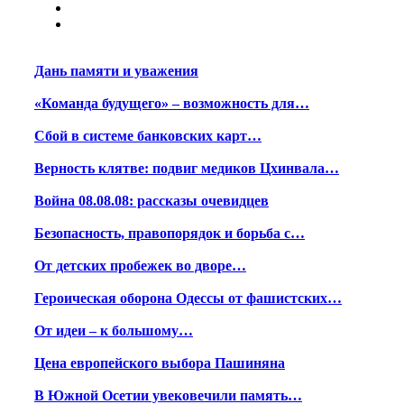
Дань памяти и уважения
«Команда будущего» – возможность для…
Сбой в системе банковских карт…
Верность клятве: подвиг медиков Цхинвала…
Война 08.08.08: рассказы очевидцев
Безопасность, правопорядок и борьба с…
От детских пробежек во дворе…
Героическая оборона Одессы от фашистских…
От идеи – к большому…
Цена европейского выбора Пашиняна
В Южной Осетии увековечили память…