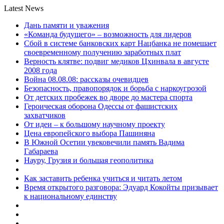
Latest News
Дань памяти и уважения
«Команда будущего» – возможность для лидеров
Сбой в системе банковских карт Нацбанка не помешает
своевременному получению заработных плат
Верность клятве: подвиг медиков Цхинвала в августе
2008 года
Война 08.08.08: рассказы очевидцев
Безопасность, правопорядок и борьба с наркоугрозой
От детских пробежек во дворе до мастера спорта
Героическая оборона Одессы от фашистских
захватчиков
От идеи – к большому научному проекту
Цена европейского выбора Пашиняна
В Южной Осетии увековечили память Вадима
Габараева
Науру, Грузия и большая геополитика
Как заставить ребенка учиться и читать летом
Время открытого разговора: Эдуард Кокойты призывает
к национальному единству