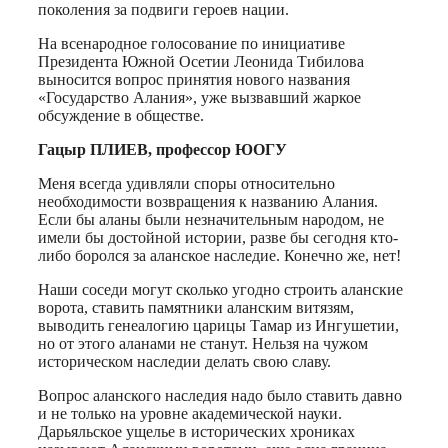
поколения за подвиги героев нации.
На всенародное голосование по инициативе
Президента Южной Осетии Леонида Тибилова
выносится вопрос принятия нового названия
«Государство Алания», уже вызвавший жаркое
обсуждение в обществе.
Гацыр ПЛИЕВ, профессор ЮОГУ
Меня всегда удивляли споры относительно
необходимости возвращения к названию Алания.
Если бы аланы были незначительным народом, не
имели бы достойной истории, разве бы сегодня кто-
либо боролся за аланское наследие. Конечно же, нет!
Наши соседи могут сколько угодно строить аланские
ворота, ставить памятники аланским витязям,
выводить генеалогию царицы Тамар из Ингушетии,
но от этого аланами не станут. Нельзя на чужом
историческом наследии делать свою славу.
Вопрос аланского наследия надо было ставить давно
и не только на уровне академической науки.
Дарьяльское ущелье в исторических хрониках