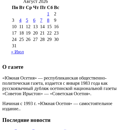
2016 г
(12)
№99 16
Август 2026
№99 8 июля 2014 г
(9)
Пн
Вт
Ср
Чт
Пт
Сб
Вс
№99+100 10
августа 2012 г
(11)
1
2
августа 2013 г
(12)
3
4
5
6
7
8
9
10
11
12
13
14
15
16
17
18
19
20
21
22
23
24
25
26
27
28
29
30
31
« Июл
О газете
«Южная Осетия» — республиканская общественно-
политическая газета, издается с января 1983 года как
русскоязычный дубляж осетинской национальной газеты
«Советон Ирыстон» — «Советская Осетия».
Начиная с 1993 г. «Южная Осетия» — самостоятельное
издание..
Последние новости