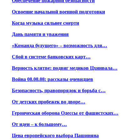
Обеспечение пожарной безопасности
Освоение начальной военной подготовки
Когда музыка сильнее смерти
Дань памяти и уважения
«Команда будущего» – возможность для…
Сбой в системе банковских карт…
Верность клятве: подвиг медиков Цхинвала…
Война 08.08.08: рассказы очевидцев
Безопасность, правопорядок и борьба с…
От детских пробежек во дворе…
Героическая оборона Одессы от фашистских…
От идеи – к большому…
Цена европейского выбора Пашиняна