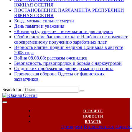
ЮЖНАЯ ОСЕТИЯ
ПОСТАНОВЛЕНИЕ ПАРЛАМЕНТА РЕСПУБЛИКИ
ЮЖНАЯ ОСЕТИЯ
Когда музыка сильнее смерти
Дань памяти и уважения
«Команда будущего» – возможность для лидеров
Сбой в системе банковских карт Нацбанка не помешает
своевременному получению заработных плат
Верность клятве: подвиг медиков Цхинвала в августе
2008 года
Война 08.08.08: рассказы очевидцев
Безопасность, правопорядок и борьба с наркоугрозой
От детских пробежек во дворе до мастера спорта
Героическая оборона Одессы от фашистских
захватчиков
Search for:
О ГАЗЕТЕ
НОВОСТИ
ВЛАСТЬ
Президент
Правительство
Парлам