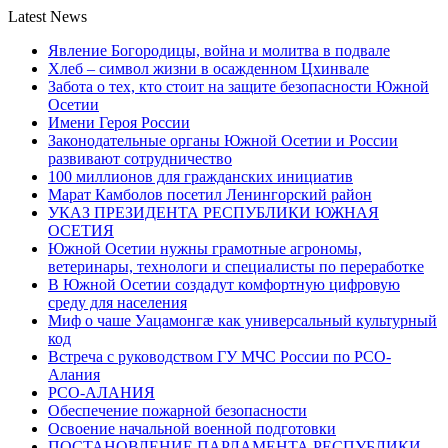
Latest News
Явление Богородицы, война и молитва в подвале
Хлеб – символ жизни в осажденном Цхинвале
Забота о тех, кто стоит на защите безопасности Южной
Осетии
Имени Героя России
Законодательные органы Южной Осетии и России
развивают сотрудничество
100 миллионов для гражданских инициатив
Марат Камболов посетил Ленингорский район
УКАЗ ПРЕЗИДЕНТА РЕСПУБЛИКИ ЮЖНАЯ
ОСЕТИЯ
Южной Осетии нужны грамотные агрономы,
ветеринары, технологи и специалисты по переработке
В Южной Осетии создадут комфортную цифровую
среду для населения
Миф о чаше Уацамонгæ как универсальный культурный
код
Встреча с руководством ГУ МЧС России по РСО-
Алания
РСО-АЛАНИЯ
Обеспечение пожарной безопасности
Освоение начальной военной подготовки
ПОСТАНОВЛЕНИЕ ПАРЛАМЕНТА РЕСПУБЛИКИ