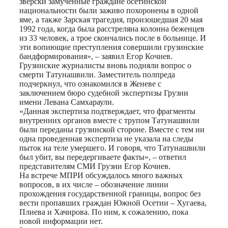
зверски замученные граждане осетинской
национальности были заживо похоронены в одной
яме, а также Зарская трагедия, произошедшая 20 мая
1992 года, когда была расстреляна колонна беженцев
из 33 человек, а трое скончались после в больнице. И
эти вопиющие преступления совершили грузинские
бандформирования», – заявил Егор Кочиев.
Грузинские журналисты вновь подняли вопрос о
смерти Татунашвили. Заместитель полпреда
подчеркнул, что ознакомился в Женеве с
заключением бюро судебной экспертизы Грузии
имени Левана Самхараули.
«Данная экспертиза подтверждает, что фрагменты
внутренних органов вместе с трупом Татунашвили
были переданы грузинской стороне. Вместе с тем ни
одна проведенная экспертиза не указала на следы
пыток на теле умершего. И говоря, что Татунашвили
был убит, вы передергиваете факты», – ответил
представителям СМИ Грузии Егор Кочиев.
На встрече МПРИ обсуждалось много важных
вопросов, в их числе – обозначение линии
прохождения государственной границы, вопрос без
вести пропавших граждан Южной Осетии – Хугаева,
Плиева и Хачирова. По ним, к сожалению, пока
новой информации нет.