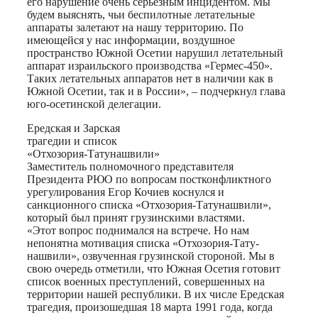
его нарушение очень серьезным инцидентом. Мы
будем выяснять, чьи беспилотные летательные
аппараты залетают на нашу территорию. По
имеющейся у нас информации, воздушное
пространство Южной Осетии нарушил летательный
аппарат израильского производства «Гермес-450».
Таких летательных аппаратов нет в наличии как в
Южной Осетии, так и в России», – подчеркнул глава
юго-осетинской делегации.
Ередская и Зарская
трагедии и список
«Отхозория-Татунашвили»
Заместитель полномочного представителя
Президента РЮО по вопросам постконфликтного
урегулирования Егор Кочиев коснулся и
санкционного списка «Отхозория-Татунашвили»,
который был принят грузинскими властями.
«Этот вопрос поднимался на встрече. Но нам
непонятна мотивация списка «Отхозория-Тату-
нашвили», озвученная грузинской стороной. Мы в
свою очередь отметили, что Южная Осетия готовит
список военных преступлений, совершенных на
территории нашей республики. В их числе Ередская
трагедия, произошедшая 18 марта 1991 года, когда