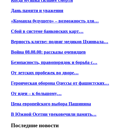
Когда музыка сильнее смерти
Дань памяти и уважения
«Команда будущего» – возможность для…
Сбой в системе банковских карт…
Верность клятве: подвиг медиков Цхинвала…
Война 08.08.08: рассказы очевидцев
Безопасность, правопорядок и борьба с…
От детских пробежек во дворе…
Героическая оборона Одессы от фашистских…
От идеи – к большому…
Цена европейского выбора Пашиняна
В Южной Осетии увековечили память…
Последние новости