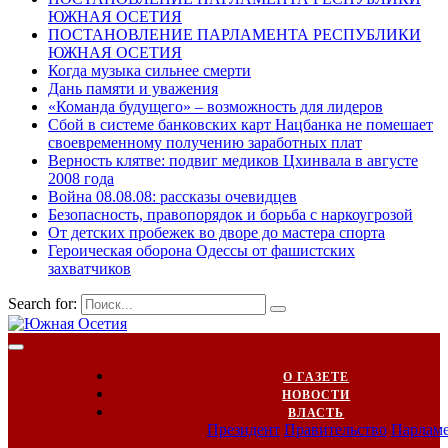
ЮЖНАЯ ОСЕТИЯ
ПОСТАНОВЛЕНИЕ ПАРЛАМЕНТА РЕСПУБЛИКИ
ЮЖНАЯ ОСЕТИЯ
Когда музыка сильнее смерти
Дань памяти и уважения
«Команда будущего» – возможность для лидеров
Сбой в системе банковских карт Нацбанка не помешает
своевременному получению заработных плат
Верность клятве: подвиг медиков Цхинвала в августе
2008 года
Война 08.08.08: рассказы очевидцев
Безопасность, правопорядок и борьба с наркоугрозой
От детских пробежек во дворе до мастера спорта
Героическая оборона Одессы от фашистских
захватчиков
Search for:
О ГАЗЕТЕ
НОВОСТИ
ВЛАСТЬ
Президент
Правительство
Парлам