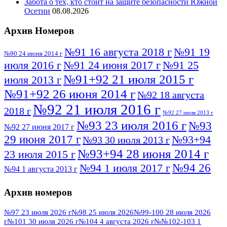
Забота о тех, кто стоит на защите безопасности Южной
Осетии
08.08.2026
Архив Номеров
№91 16 августа 2018 г
№91 19
№90 24 июня 2014 г
июля 2016 г
№91 24 июня 2017 г
№91 25
№91+92 21 июля 2015 г
июля 2013 г
№91+92 26 июня 2014 г
№92 18 августа
№92 21 июля 2016 г
2018 г
№92 27 июля 2013 г
№93 23 июля 2016 г
№93
№92 27 июня 2017 г
29 июня 2017 г
№93+94
№93 30 июля 2013 г
№93+94 28 июня 2014 г
23 июля 2015 г
№94 26
№94 1 июля 2017 г
№94 1 августа 2013 г
июля 2016 г
№95 4 июля 2017 г
№95 1 июля 2014 г
Архив номеров
№95 7 августа 2012 г
№95 25 июля 2015 г
№95 28 июля 2016 г
№95+96 3 августа
№97 23 июля 2026 г
№98 25 июля 2026
№99-100 28 июля 2026
г
№101 30 июля 2026 г
№104 4 августа 2026 г
№№102-103 1
№96 9 августа
2013 г
№96 6 июля 2017 г