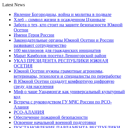
Latest News
Явление Богородицы, война и молитва в подвале
Хлеб – символ жизни в осажденном Цхинвале
Забота о тех, кто стоит на защите безопасности Южной
Осетии
Имени Героя России
Законодательные органы Южной Осетии и России
развивают сотрудничество
100 миллионов для гражданских инициатив
Марат Камболов посетил Ленингорский район
УКАЗ ПРЕЗИДЕНТА РЕСПУБЛИКИ ЮЖНАЯ
ОСЕТИЯ
Южной Осетии нужны грамотные агрономы,
ветеринары, технологи и специалисты по переработке
В Южной Осетии создадут комфортную цифровую
среду для населения
Миф о чаше Уацамонгæ как универсальный культурный
код
Встреча с руководством ГУ МЧС России по РСО-
Алания
РСО-АЛАНИЯ
Обеспечение пожарной безопасности
Освоение начальной военной подготовки
ПОСТАНОВЛЕНИЕ ПАРЛАМЕНТА РЕСПУБЛИКИ