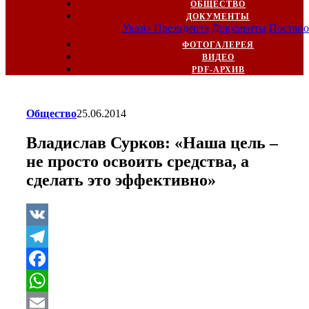
ОБЩЕСТВО
ДОКУМЕНТЫ
Указы Президента
Документы
Постано
ФОТОГАЛЕРЕЯ
ВИДЕО
PDF-АРХИВ
Общество
25.06.2014
Владислав Сурков: «Наша цель –
не просто освоить средства, а
сделать это эффективно»
VK
Telegram
Facebook
WhatsApp