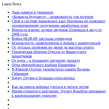
Latest News
Дань памяти и уважения
«Команда будущего» – возможность для лидеров
Сбой в системе банковских карт Нацбанка не помешает
своевременному получению заработных плат
Верность клятве: подвиг медиков Цхинвала в августе
2008 года
Война 08.08.08: рассказы очевидцев
Безопасность, правопорядок и борьба с наркоугрозой
От детских пробежек во дворе до мастера спорта
Героическая оборона Одессы от фашистских
захватчиков
От идеи – к большому научному проекту
Цена европейского выбора Пашиняна
В Южной Осетии увековечили память Вадима
Габараева
Науру, Грузия и большая геополитика
Как заставить ребенка учиться и читать летом
Время открытого разговора: Эдуард Кокойты призывает
к национальному единству