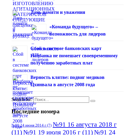
Дань памяти и уважения
«Команда будущего» –
возможность для лидеров
Сбой в системе банковских карт
Нацбанка не помешает своевременному
получению заработных плат
Верность клятве: подвиг медиков
Цхинвала в августе 2008 года
Search for:
Последние номера
№91 16 августа 2018 г
№90 24 июня 2014 г
(7)
(11)
№91 19 июля 2016 г
(11)
№91 24