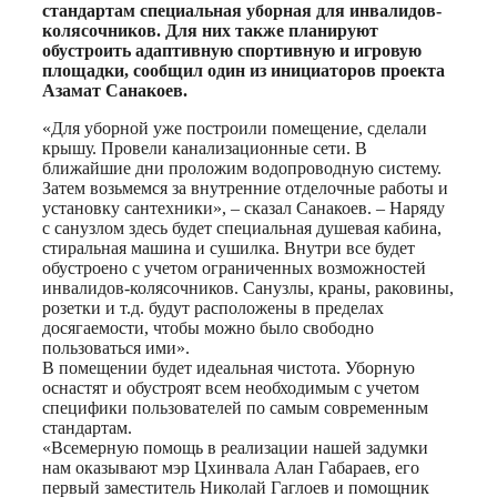
стандартам специальная уборная для инвалидов-
колясочников. Для них также планируют
обустроить адаптивную спортивную и игровую
площадки, сообщил один из инициаторов проекта
Азамат Санакоев.
«Для уборной уже построили помещение, сделали
крышу. Провели канализационные сети. В
ближайшие дни проложим водопроводную систему.
Затем возьмемся за внутренние отделочные работы и
установку сантехники», – сказал Санакоев. – Наряду
с санузлом здесь будет специальная душевая кабина,
стиральная машина и сушилка. Внутри все будет
обустроено с учетом ограниченных возможностей
инвалидов-колясочников. Санузлы, краны, раковины,
розетки и т.д. будут расположены в пределах
досягаемости, чтобы можно было свободно
пользоваться ими».
В помещении будет идеальная чистота. Уборную
оснастят и обустроят всем необходимым с учетом
специфики пользователей по самым современным
стандартам.
«Всемерную помощь в реализации нашей задумки
нам оказывают мэр Цхинвала Алан Габараев, его
первый заместитель Николай Гаглоев и помощник