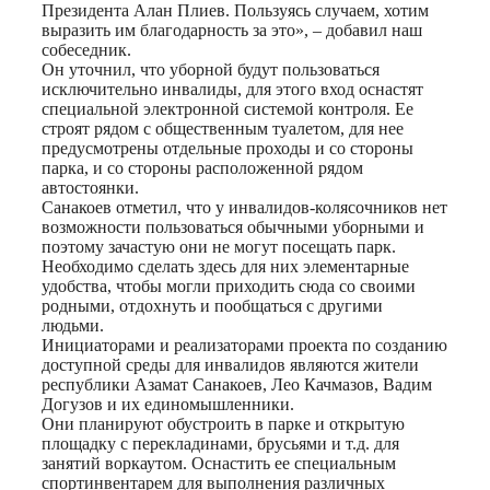
Президента Алан Плиев. Пользуясь случаем, хотим
выразить им благодарность за это», – добавил наш
собеседник.
Он уточнил, что уборной будут пользоваться
исключительно инвалиды, для этого вход оснастят
специальной электронной системой контроля. Ее
строят рядом с общественным туалетом, для нее
предусмотрены отдельные проходы и со стороны
парка, и со стороны расположенной рядом
автостоянки.
Санакоев отметил, что у инвалидов-колясочников нет
возможности пользоваться обычными уборными и
поэтому зачастую они не могут посещать парк.
Необходимо сделать здесь для них элементарные
удобства, чтобы могли приходить сюда со своими
родными, отдохнуть и пообщаться с другими
людьми.
Инициаторами и реализаторами проекта по созданию
доступной среды для инвалидов являются жители
республики Азамат Санакоев, Лео Качмазов, Вадим
Догузов и их единомышленники.
Они планируют обустроить в парке и открытую
площадку с перекладинами, брусьями и т.д. для
занятий воркаутом. Оснастить ее специальным
спортинвентарем для выполнения различных