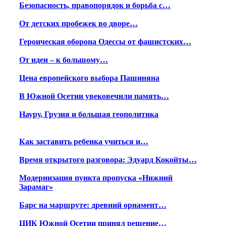
Безопасность, правопорядок и борьба с…
От детских пробежек во дворе…
Героическая оборона Одессы от фашистских…
От идеи – к большому…
Цена европейского выбора Пашиняна
В Южной Осетии увековечили память…
Науру, Грузия и большая геополитика
Как заставить ребенка учиться и…
Время открытого разговора: Эдуард Кокойты…
Модернизация пункта пропуска «Нижний
Зарамаг»
Барс на маршруте: древний орнамент…
ЦИК Южной Осетии принял решение…