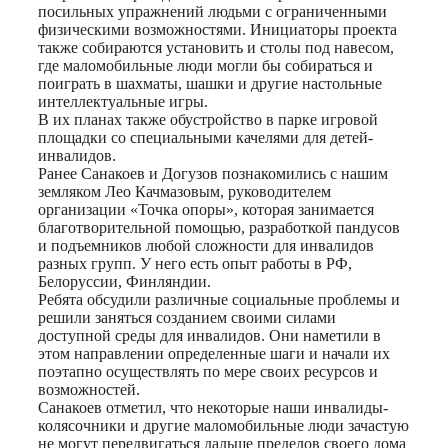
посильных упражнений людьми с ограниченными
физическими возможностями. Инициаторы проекта
также собираются установить и столы под навесом,
где маломобильные люди могли бы собираться и
поиграть в шахматы, шашки и другие настольные
интеллектуальные игры.
В их планах также обустройство в парке игровой
площадки со специальными качелями для детей-
инвалидов.
Ранее Санакоев и Догузов познакомились с нашим
земляком Лео Качмазовым, руководителем
организации «Точка опоры», которая занимается
благотворительной помощью, разработкой пандусов
и подъемников любой сложности для инвалидов
разных групп. У него есть опыт работы в РФ,
Белоруссии, Финляндии.
Ребята обсудили различные социальные проблемы и
решили заняться созданием своими силами
доступной среды для инвалидов. Они наметили в
этом направлении определенные шаги и начали их
поэтапно осуществлять по мере своих ресурсов и
возможностей.
Санакоев отметил, что некоторые наши инвалиды-
колясочники и другие маломобильные люди зачастую
не могут передвигаться дальше пределов своего дома