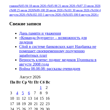
г
(13)
№96+97 3
№96 28 июля 2015 г
(9)
главное
№93-94 18 июля 2026 г
№95-96 21 июля 2026 г
№97 23 июля 2026
г
№98 25 июля 2026
№99-100 28 июля 2026 г
№101 30 июля 2026 г
№104 4
№96+97 30 июля
июля 2014 г
(10)
августа 2026 г
№№102-103 1 августа 2026 г
№№105-106 6 августа 2026 г
2016 г
(13)
№97 8
№97 6 августа 2013 г
(6)
Свежие записи
№97 11 августа
июля 2017 г
(13)
Дань памяти и уважения
2012 г
(15)
№97 30 июля 2015 г
«Команда будущего» – возможность для
(15)
лидеров
№98 1 августа 2015 г
(10)
№98 2
Сбой в системе банковских карт Нацбанка не
августа 2016 г
(10)
№98 5 июля 2014 г
(10)
помешает своевременному получению
№98 14
заработных плат
№98 8 августа 2013 г
(9)
Верность клятве: подвиг медиков Цхинвала в
августа 2012 г
(14)
августе 2008 года
№98+99 11 июля
Война 08.08.08: рассказы очевидцев
№99 4 августа
2017 г
(9)
№99 4 августа 2015 г
(6)
2016 г
(12)
№99 16
Август 2026
№99 8 июля 2014 г
(9)
Пн
Вт
Ср
Чт
Пт
Сб
Вс
№99+100 10
августа 2012 г
(11)
1
2
августа 2013 г
(12)
3
4
5
6
7
8
9
10
11
12
13
14
15
16
17
18
19
20
21
22
23
24
25
26
27
28
29
30