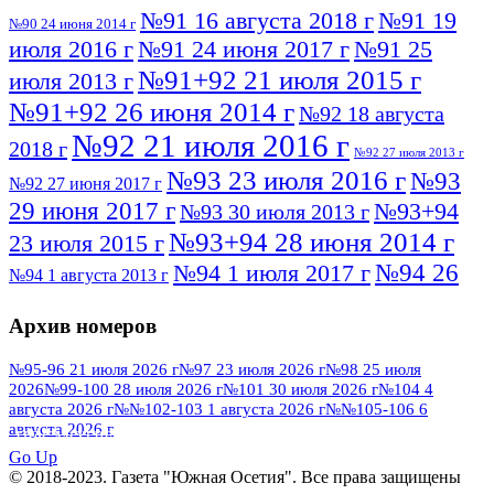
№91 16 августа 2018 г
№91 19
№90 24 июня 2014 г
июля 2016 г
№91 24 июня 2017 г
№91 25
№91+92 21 июля 2015 г
июля 2013 г
№91+92 26 июня 2014 г
№92 18 августа
№92 21 июля 2016 г
2018 г
№92 27 июля 2013 г
№93 23 июля 2016 г
№93
№92 27 июня 2017 г
29 июня 2017 г
№93+94
№93 30 июля 2013 г
№93+94 28 июня 2014 г
23 июля 2015 г
№94 26
№94 1 июля 2017 г
№94 1 августа 2013 г
июля 2016 г
№95 4 июля 2017 г
№95 1 июля 2014 г
Архив номеров
№95 7 августа 2012 г
№95 25 июля 2015 г
№95 28 июля 2016 г
№95+96 3 августа
№95-96 21 июля 2026 г
№97 23 июля 2026 г
№98 25 июля
2026
№99-100 28 июля 2026 г
№101 30 июля 2026 г
№104 4
№96 9 августа
2013 г
№96 6 июля 2017 г
августа 2026 г
№№102-103 1 августа 2026 г
№№105-106 6
2012 г
№96+97 3 июля 2014 г
августа 2026 г
№96 28 июля 2015 г
ПОСМОТРЕТЬ ВСЕ
№96+97 30 июля 2016 г
№97
Go Up
№97 6 августа 2013 г
© 2018-2023. Газета "Южная Осетия". Все права защищены
№97 11 августа 2012 г