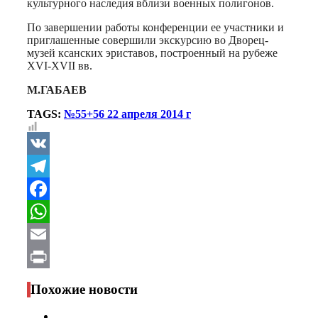
культурного наследия вблизи военных полигонов.
По завершении работы конференции ее участники и
приглашенные совершили экскурсию во Дворец-
музей ксанских эриставов, построенный на рубеже
XVI-XVII вв.
М.ГАБАЕВ
TAGS:
№55+56 22 апреля 2014 г
VK
Telegram
Facebook
WhatsApp
Email
Print
Похожие новости