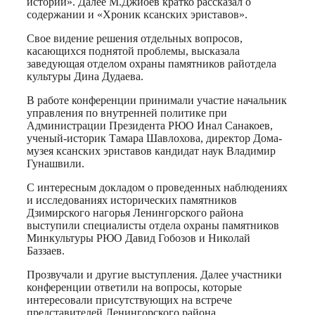
истории». Далее М.Джиоев кратко рассказал о
содержании и «Хроник ксанских эриставов».
Свое видение решения отдельных вопросов,
касающихся поднятой проблемы, высказала
заведующая отделом охраны памятников райотдела
культуры Дина Дудаева.
В работе конференции принимали участие начальник
управления по внутренней политике при
Администрации Президента РЮО Инал Санакоев,
ученый-историк Тамара Шавлохова, директор Дома-
музея ксанских эриставов кандидат наук Владимир
Гунашвили.
С интересным докладом о проведенных наблюдениях
и исследованиях исторических памятников
Дзимирского нагорья Ленингорского района
выступили специалисты отдела охраны памятников
Минкультуры РЮО Давид Гобозов и Николай
Баззаев.
Прозвучали и другие выступления. Далее участники
конференции ответили на вопросы, которые
интересовали присутствующих на встрече
представителей Ленингорского района.