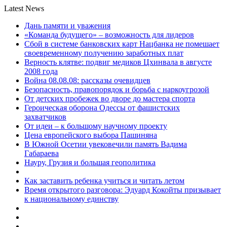
Latest News
Дань памяти и уважения
«Команда будущего» – возможность для лидеров
Сбой в системе банковских карт Нацбанка не помешает
своевременному получению заработных плат
Верность клятве: подвиг медиков Цхинвала в августе
2008 года
Война 08.08.08: рассказы очевидцев
Безопасность, правопорядок и борьба с наркоугрозой
От детских пробежек во дворе до мастера спорта
Героическая оборона Одессы от фашистских
захватчиков
От идеи – к большому научному проекту
Цена европейского выбора Пашиняна
В Южной Осетии увековечили память Вадима
Габараева
Науру, Грузия и большая геополитика
Как заставить ребенка учиться и читать летом
Время открытого разговора: Эдуард Кокойты призывает
к национальному единству