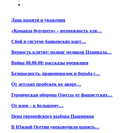
Дань памяти и уважения
«Команда будущего» – возможность для…
Сбой в системе банковских карт…
Верность клятве: подвиг медиков Цхинвала…
Война 08.08.08: рассказы очевидцев
Безопасность, правопорядок и борьба с…
От детских пробежек во дворе…
Героическая оборона Одессы от фашистских…
От идеи – к большому…
Цена европейского выбора Пашиняна
В Южной Осетии увековечили память…