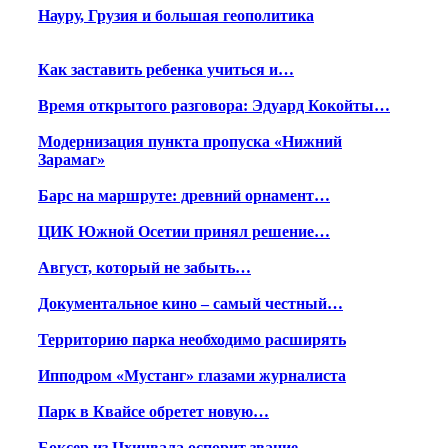
Науру, Грузия и большая геополитика
Как заставить ребенка учиться и…
Время открытого разговора: Эдуард Кокойты…
Модернизация пункта пропуска «Нижний
Зарамаг»
Барс на маршруте: древний орнамент…
ЦИК Южной Осетии принял решение…
Август, который не забыть…
Документальное кино – самый честный…
Территорию парка необходимо расширять
Ипподром «Мустанг» глазами журналиста
Парк в Квайсе обретет новую…
Боксер из Цхинвала оспорит звание…