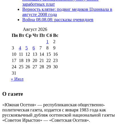
№98 14
заработных плат
№98 8 августа 2013 г
(9)
Верность клятве: подвиг медиков Цхинвала в
августа 2012 г
(14)
августе 2008 года
№98+99 11 июля
Война 08.08.08: рассказы очевидцев
№99 4 августа
2017 г
(9)
№99 4 августа 2015 г
(6)
2016 г
(12)
№99 16
Август 2026
№99 8 июля 2014 г
(9)
Пн
Вт
Ср
Чт
Пт
Сб
Вс
№99+100 10
августа 2012 г
(11)
1
2
августа 2013 г
(12)
3
4
5
6
7
8
9
10
11
12
13
14
15
16
17
18
19
20
21
22
23
24
25
26
27
28
29
30
31
« Июл
О газете
«Южная Осетия» — республиканская общественно-
политическая газета, издается с января 1983 года как
русскоязычный дубляж осетинской национальной газеты
«Советон Ирыстон» — «Советская Осетия».