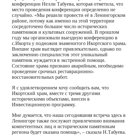
конференции Нелли Табуева, которая отметила, что
место проведения конференции определенно не
случайно. «Мы решили провести её в Ленингорском
районе, потому как именно на этой территории
сосредоточено большое число исторических
памятников и культовых сооружений. В прошлом
году мы организовали выездную конференцию в
с.Икорта у подножия знаменитого Икортского храма.
Внешне храм выглядит привлекательно, однако по
заключению специалистов этот уникальный
памятник нуждается в экстренной помощи.
Состояние храма признано аварийным, необходимо
проведение срочных реставрационно-
восстановительных работ.
Я с удовлетворением хочу сообщить вам, что
Икортский храм, вместе с тремя другими
историческими объектами, внесен в
Инвестиционную программу.
Мне думается, что наша сегодняшняя встреча здесь в
Ленингоре также послужит привлечению внимания
компетентных лиц и историческим памятникам
региона будет оказана помощь», – сказала Н.Табуева.