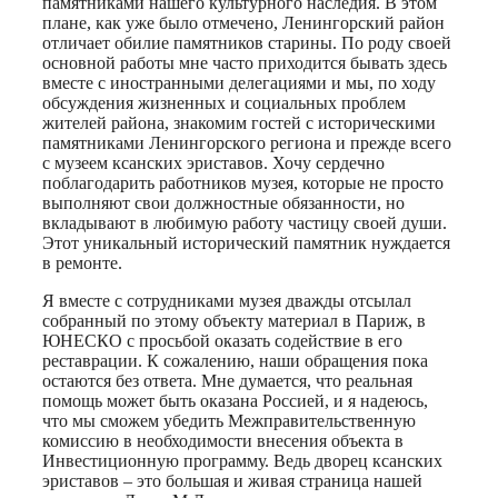
памятниками нашего культурного наследия. В этом
плане, как уже было отмечено, Ленингорский район
отличает обилие памятников старины. По роду своей
основной работы мне часто приходится бывать здесь
вместе с иностранными делегациями и мы, по ходу
обсуждения жизненных и социальных проблем
жителей района, знакомим гостей с историческими
памятниками Ленингорского региона и прежде всего
с музеем ксанских эриставов. Хочу сердечно
поблагодарить работников музея, которые не просто
выполняют свои должностные обязанности, но
вкладывают в любимую работу частицу своей души.
Этот уникальный исторический памятник нуждается
в ремонте.
Я вместе с сотрудниками музея дважды отсылал
собранный по этому объекту материал в Париж, в
ЮНЕСКО с просьбой оказать содействие в его
реставрации. К сожалению, наши обращения пока
остаются без ответа. Мне думается, что реальная
помощь может быть оказана Россией, и я надеюсь,
что мы сможем убедить Межправительственную
комиссию в необходимости внесения объекта в
Инвестиционную программу. Ведь дворец ксанских
эриставов – это большая и живая страница нашей