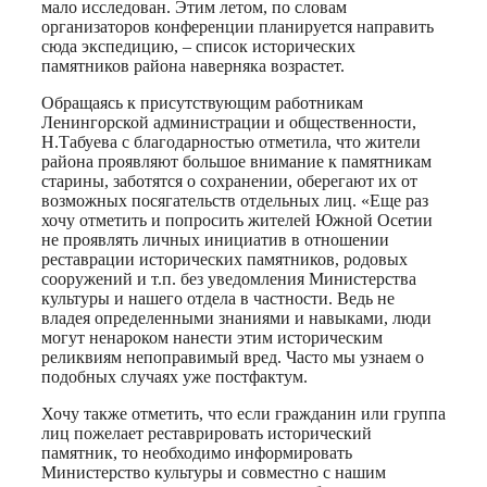
мало исследован. Этим летом, по словам
организаторов конференции планируется направить
сюда экспедицию, – список исторических
памятников района наверняка возрастет.
Обращаясь к присутствующим работникам
Ленингорской администрации и общественности,
Н.Табуева с благодарностью отметила, что жители
района проявляют большое внимание к памятникам
старины, заботятся о сохранении, оберегают их от
возможных посягательств отдельных лиц. «Еще раз
хочу отметить и попросить жителей Южной Осетии
не проявлять личных инициатив в отношении
реставрации исторических памятников, родовых
сооружений и т.п. без уведомления Министерства
культуры и нашего отдела в частности. Ведь не
владея определенными знаниями и навыками, люди
могут ненароком нанести этим историческим
реликвиям непоправимый вред. Часто мы узнаем о
подобных случаях уже постфактум.
Хочу также отметить, что если гражданин или группа
лиц пожелает реставрировать исторический
памятник, то необходимо информировать
Министерство культуры и совместно с нашим