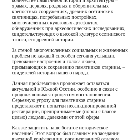
количестве памятников истории и архитектуры –
храмах, церквях, родовых и оборонительных
крепостных сооружениях, древних осетинских
святилищах, погребальных постройках,
многочисленных культовых артефактах,
обнаруженных при археологических исследованиях,
свидетельствующих о высокой культуре осетинского
этноса, его древней истории.
За стеной многочисленных социальных и жизненных
проблем не каждый способен сегодня услышать
тревожные настроения и голоса людей,
призывающих к сохранению памятников старины, –
свидетелей истории нашего народа.
Данная проблематика продолжает оставаться
актуальной в Южной Осетии, особенно в связи с
продолжающимся процессом восстановления.
Серьезную угрозу для памятников старины
представляют и попытки несанкционированной
реставрации, предпринимаемые (порой с благой
целью) людьми, далекими от этой сферы.
Как же защитить наше богатое историческое
наследие? Этот вопрос был главным на заседании
выездной конференции, организованной отделом