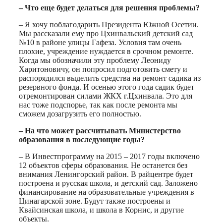
– Что еще будет делаться для решения проблемы?
– Я хочу поблагодарить Президента Южной Осетии.
Мы рассказали ему про Цхинвальский детский сад
№10 в районе улицы Гафеза. Условия там очень
плохие, учреждение нуждается в срочном ремонте.
Когда мы обозначили эту проблему Леониду
Харитоновичу, он попросил подготовить смету и
распорядился выделить средства на ремонт садика из
резервного фонда. И осенью этого года садик будет
отремонтирован силами ЖКХ г.Цхинвала. Это для
нас тоже подспорье, так как после ремонта мы
сможем дозагрузить его полностью.
– На что может рассчитывать Министерство
образования в последующие годы?
– В Инвестпрограмму на 2015 – 2017 годы включено
12 объектов сферы образования. Не останется без
внимания Ленингорский район. В райцентре будет
построена и русская школа, и детский сад. Заложено
финансирование на образовательные учреждения в
Цинагарской зоне. Будут также построены и
Квайсинская школа, и школа в Корнис, и другие
объекты.