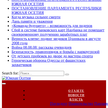
ЮЖНАЯ ОСЕТИЯ
ПОСТАНОВЛЕНИЕ ПАРЛАМЕНТА РЕСПУБЛИКИ
ЮЖНАЯ ОСЕТИЯ
Когда музыка сильнее смерти
Дань памяти и уважения
«Команда будущего» – возможность для лидеров
Сбой в системе банковских карт Нацбанка не помешает
своевременному получению заработных плат
Верность клятве: подвиг медиков Цхинвала в августе
2008 года
Война 08.08.08: рассказы очевидцев
Безопасность, правопорядок и борьба с наркоугрозой
От детских пробежек во дворе до мастера спорта
Героическая оборона Одессы от фашистских
захватчиков
Search for:
О ГАЗЕТЕ
НОВОСТИ
ВЛАСТЬ
Президент
Правительство
Парлам