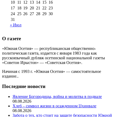
10
11
12
13
14
15
16
17
18
19
20
21
22
23
24
25
26
27
28
29
30
31
« Июл
О газете
«Южная Осетия» — республиканская общественно-
политическая газета, издается с января 1983 года как
русскоязычный дубляж осетинской национальной газеты
«Советон Ирыстон» — «Советская Осетия».
Начиная с 1993 г. «Южная Осетия» — самостоятельное
издание..
Последние новости
Явление Богородицы, война и молитва в подвале
08.08.2026
Хлеб – символ жизни в осажденном Цхинвале
08.08.2026
Забота о тех, кто стоит на защите безопасности Южной