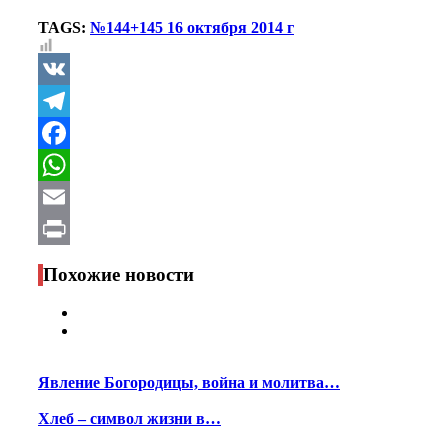
TAGS:
№144+145 16 октября 2014 г
VK
Telegram
Facebook
WhatsApp
Email
Print
Похожие новости
Явление Богородицы, война и молитва…
Хлеб – символ жизни в…