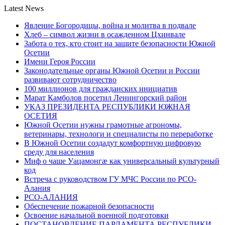
Latest News
Явление Богородицы, война и молитва в подвале
Хлеб – символ жизни в осажденном Цхинвале
Забота о тех, кто стоит на защите безопасности Южной
Осетии
Имени Героя России
Законодательные органы Южной Осетии и России
развивают сотрудничество
100 миллионов для гражданских инициатив
Марат Камболов посетил Ленингорский район
УКАЗ ПРЕЗИДЕНТА РЕСПУБЛИКИ ЮЖНАЯ
ОСЕТИЯ
Южной Осетии нужны грамотные агрономы,
ветеринары, технологи и специалисты по переработке
В Южной Осетии создадут комфортную цифровую
среду для населения
Миф о чаше Уацамонгæ как универсальный культурный
код
Встреча с руководством ГУ МЧС России по РСО-
Алания
РСО-АЛАНИЯ
Обеспечение пожарной безопасности
Освоение начальной военной подготовки
ПОСТАНОВЛЕНИЕ ПАРЛАМЕНТА РЕСПУБЛИКИ