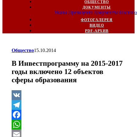
ОБЩЕСТВО
ДОКУМЕНТЫ
Указы Президента
Документы
Постано
ФОТОГАЛЕРЕЯ
ВИДЕО
PDF-АРХИВ
Общество
15.10.2014
В Инвестпрограмму на 2015-2017
годы включено 12 объектов
сферы образования
VK
Telegram
Facebook
WhatsApp