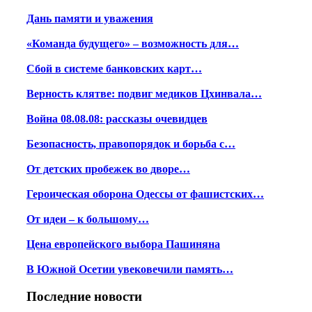
Дань памяти и уважения
«Команда будущего» – возможность для…
Сбой в системе банковских карт…
Верность клятве: подвиг медиков Цхинвала…
Война 08.08.08: рассказы очевидцев
Безопасность, правопорядок и борьба с…
От детских пробежек во дворе…
Героическая оборона Одессы от фашистских…
От идеи – к большому…
Цена европейского выбора Пашиняна
В Южной Осетии увековечили память…
Последние новости