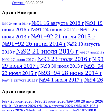
Осетии
08.08.2026
Архив Номеров
№91 16 августа 2018 г
№91 19
№90 24 июня 2014 г
июля 2016 г
№91 24 июня 2017 г
№91 25
№91+92 21 июля 2015 г
июля 2013 г
№91+92 26 июня 2014 г
№92 18 августа
№92 21 июля 2016 г
2018 г
№92 27 июля 2013 г
№93 23 июля 2016 г
№93
№92 27 июня 2017 г
29 июня 2017 г
№93+94
№93 30 июля 2013 г
№93+94 28 июня 2014 г
23 июля 2015 г
№94 26
№94 1 июля 2017 г
№94 1 августа 2013 г
июля 2016 г
№95 4 июля 2017 г
№95 1 июля 2014 г
Архив номеров
№95 7 августа 2012 г
№95 25 июля 2015 г
№95 28 июля 2016 г
№95+96 3 августа
№97 23 июля 2026 г
№98 25 июля 2026
№99-100 28 июля 2026
г
№101 30 июля 2026 г
№104 4 августа 2026 г
№№102-103 1
№96 9 августа
2013 г
№96 6 июля 2017 г
августа 2026 г
№№105-106 6 августа 2026 г
№№107-108 8