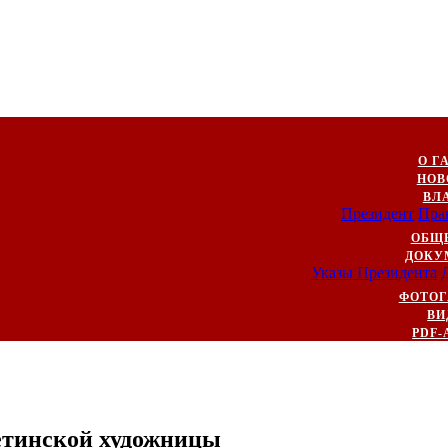
О Г
НОВ
ВЛ
Президент
Пра
ОБЩ
ДОКУ
Указы Президента
ФОТОГ
ВИ
PDF-
етинской художницы