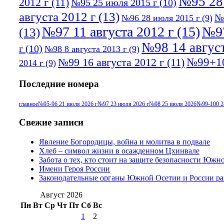
№95 28
2012 г
(11)
№95 25 июля 2015 г
(10)
августа 2012 г
(13)
№
№96 28 июля 2015 г
(9)
№97 11 августа 2012 г
(15)
№97
(13)
№98 14 август
г
(10)
№98 8 августа 2013 г
(9)
№99+10
№99 16 августа 2012 г
(11)
2014 г
(9)
Последние номера
главное
№95-96 21 июля 2026 г
№97 23 июля 2026 г
№98 25 июля 2026
№99-100 2
Свежие записи
Явление Богородицы, война и молитва в подвале
Хлеб – символ жизни в осажденном Цхинвале
Забота о тех, кто стоит на защите безопасности Южн
Имени Героя России
Законодательные органы Южной Осетии и России ра
Август 2026
Пн
Вт
Ср
Чт
Пт
Сб
Вс
1
2