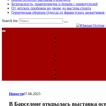
Безопасность, правопорядок и борьба с наркоугрозой
От детских пробежек во дворе до мастера спорта
Героическая оборона Одессы от фашистских захватчиков
Search for:
Новости
07.06.2025
В Барселоне открылась выставка ос