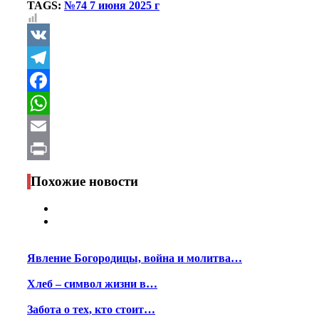
TAGS:
№74 7 июня 2025 г
VK
Telegram
Facebook
WhatsApp
Email
Print
Похожие новости
Явление Богородицы, война и молитва…
Хлеб – символ жизни в…
Забота о тех, кто стоит…