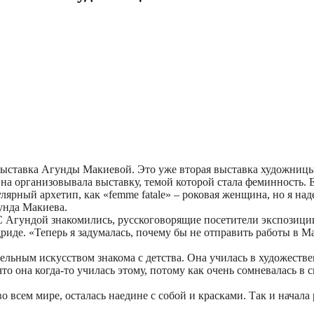
выставка Агунды Макиевой. Это уже вторая выставка художницы
Она организовывала выставку, темой которой стала феминность. 
рный архетип, как «femme fatale» – роковая женщина, но я надею
гунда Макиева.
 Агундой знакомились, русскоговорящие посетители экспозиции
риде. «Теперь я задумалась, почему бы не отправить работы в М
ельным искусством знакома с детства. Она училась в художестве
о она когда-то училась этому, потому как очень сомневалась в с
о всем мире, осталась наедине с собой и красками. Так и начала 