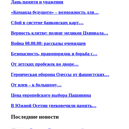
Дань памяти и уважения
«Команда будущего» – возможность для…
Сбой в системе банковских карт…
Верность клятве: подвиг медиков Цхинвала…
Война 08.08.08: рассказы очевидцев
Безопасность, правопорядок и борьба с…
От детских пробежек во дворе…
Героическая оборона Одессы от фашистских…
От идеи – к большому…
Цена европейского выбора Пашиняна
В Южной Осетии увековечили память…
Последние новости