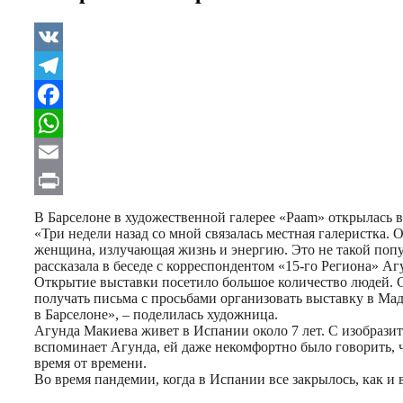
VK
Telegram
Facebook
WhatsApp
Email
Print
В Барселоне в художественной галерее «Paam» открылась 
«Три недели назад со мной связалась местная галеристка. 
женщина, излучающая жизнь и энергию. Это не такой популя
рассказала в беседе с корреспондентом «15-го Региона» А
Открытие выставки посетило большое количество людей. С
получать письма с просьбами организовать выставку в Мад
в Барселоне», – поделилась художница.
Агунда Макиева живет в Испании около 7 лет. С изобразит
вспоминает Агунда, ей даже некомфортно было говорить, чт
время от времени.
Во время пандемии, когда в Испании все закрылось, как и в