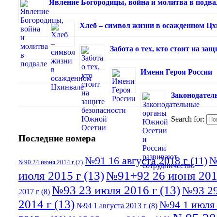
Явление Богородицы, война и молитва в подва
Хлеб – символ жизни в осажденном Ц
Забота о тех, кто стоит на з
Имени Героя России
Законодател
Search for:
Последние номера
№91 16 августа 2018 г
(11)
№
№90 24 июня 2014 г
(7)
июля 2015 г
(13)
№91+92 26 июня 201
№93 23 июля 2016 г
(13)
№93 29
2017 г
(8)
2014 г
(13)
№94 1 июля 
№94 1 августа 2013 г
(8)