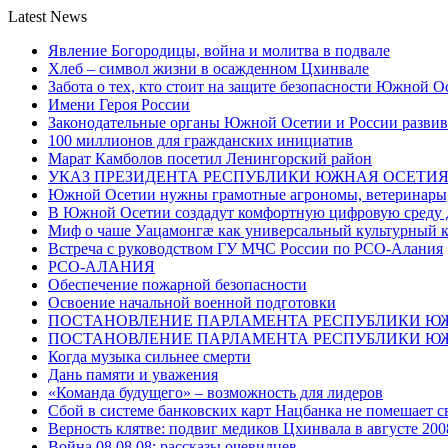
Latest News
Явление Богородицы, война и молитва в подвале
Хлеб – символ жизни в осажденном Цхинвале
Забота о тех, кто стоит на защите безопасности Южной О
Имени Героя России
Законодательные органы Южной Осетии и России развив
100 миллионов для гражданских инициатив
Марат Камболов посетил Ленингорский район
УКАЗ ПРЕЗИДЕНТА РЕСПУБЛИКИ ЮЖНАЯ ОСЕТИ
Южной Осетии нужны грамотные агрономы, ветеринары, 
В Южной Осетии создадут комфортную цифровую среду 
Миф о чаше Уацамонгæ как универсальный культурный 
Встреча с руководством ГУ МЧС России по РСО-Алания
РСО-АЛАНИЯ
Обеспечение пожарной безопасности
Освоение начальной военной подготовки
ПОСТАНОВЛЕНИЕ ПАРЛАМЕНТА РЕСПУБЛИКИ Ю
ПОСТАНОВЛЕНИЕ ПАРЛАМЕНТА РЕСПУБЛИКИ Ю
Когда музыка сильнее смерти
Дань памяти и уважения
«Команда будущего» – возможность для лидеров
Сбой в системе банковских карт Нацбанка не помешает 
Верность клятве: подвиг медиков Цхинвала в августе 200
Война 08.08.08: рассказы очевидцев