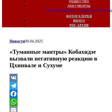
ОБЩЕСТВО
ДОКУМЕНТЫ
Указы Президента
Документы
Постано
ФОТОГАЛЕРЕЯ
ВИДЕО
PDF-АРХИВ
Новости
09.04.2025
«Туманные мантры» Кобахидзе
вызвали негативную реакцию в
Цхинвале и Сухуме
VK
Telegram
Facebook
WhatsApp