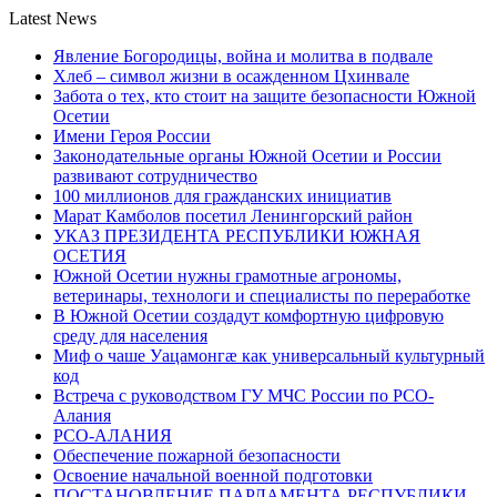
Latest News
Явление Богородицы, война и молитва в подвале
Хлеб – символ жизни в осажденном Цхинвале
Забота о тех, кто стоит на защите безопасности Южной
Осетии
Имени Героя России
Законодательные органы Южной Осетии и России
развивают сотрудничество
100 миллионов для гражданских инициатив
Марат Камболов посетил Ленингорский район
УКАЗ ПРЕЗИДЕНТА РЕСПУБЛИКИ ЮЖНАЯ
ОСЕТИЯ
Южной Осетии нужны грамотные агрономы,
ветеринары, технологи и специалисты по переработке
В Южной Осетии создадут комфортную цифровую
среду для населения
Миф о чаше Уацамонгæ как универсальный культурный
код
Встреча с руководством ГУ МЧС России по РСО-
Алания
РСО-АЛАНИЯ
Обеспечение пожарной безопасности
Освоение начальной военной подготовки
ПОСТАНОВЛЕНИЕ ПАРЛАМЕНТА РЕСПУБЛИКИ