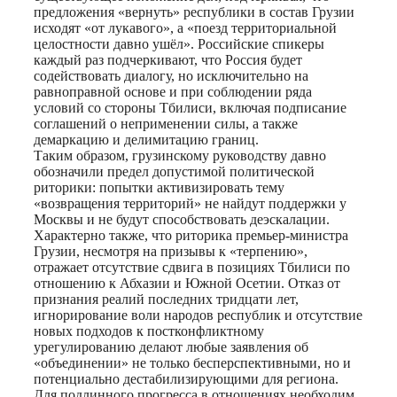
предложения «вернуть» республики в состав Грузии
исходят «от лукавого», а «поезд территориальной
целостности давно ушёл». Российские спикеры
каждый раз подчеркивают, что Россия будет
содействовать диалогу, но исключительно на
равноправной основе и при соблюдении ряда
условий со стороны Тбилиси, включая подписание
соглашений о неприменении силы, а также
демаркацию и делимитацию границ.
Таким образом, грузинскому руководству давно
обозначили предел допустимой политической
риторики: попытки активизировать тему
«возвращения территорий» не найдут поддержки у
Москвы и не будут способствовать деэскалации.
Характерно также, что риторика премьер-министра
Грузии, несмотря на призывы к «терпению»,
отражает отсутствие сдвига в позициях Тбилиси по
отношению к Абхазии и Южной Осетии. Отказ от
признания реалий последних тридцати лет,
игнорирование воли народов республик и отсутствие
новых подходов к постконфликтному
урегулированию делают любые заявления об
«объединении» не только бесперспективными, но и
потенциально дестабилизирующими для региона.
Для подлинного прогресса в отношениях необходим