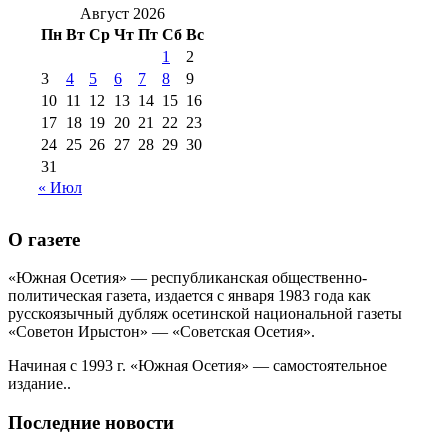
2016 г
(12)
№99 16
Август 2026
№99 8 июля 2014 г
(9)
Пн
Вт
Ср
Чт
Пт
Сб
Вс
№99+100 10
августа 2012 г
(11)
1
2
августа 2013 г
(12)
3
4
5
6
7
8
9
10
11
12
13
14
15
16
17
18
19
20
21
22
23
24
25
26
27
28
29
30
31
« Июл
О газете
«Южная Осетия» — республиканская общественно-
политическая газета, издается с января 1983 года как
русскоязычный дубляж осетинской национальной газеты
«Советон Ирыстон» — «Советская Осетия».
Начиная с 1993 г. «Южная Осетия» — самостоятельное
издание..
Последние новости