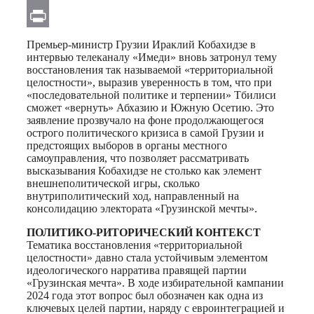
Email
Print
Премьер-министр Грузии Ираклий Кобахидзе в
интервью телеканалу «Имеди» вновь затронул тему
восстановления так называемой «территориальной
целостности», выразив уверенность в том, что при
«последовательной политике и терпении» Тбилиси
сможет «вернуть» Абхазию и Южную Осетию. Это
заявление прозвучало на фоне продолжающегося
острого политического кризиса в самой Грузии и
предстоящих выборов в органы местного
самоуправления, что позволяет рассматривать
высказывания Кобахидзе не столько как элемент
внешнеполитической игры, сколько
внутриполитический ход, направленный на
консолидацию электората «Грузинской мечты».
ПОЛИТИКО-РИТОРИЧЕСКИЙ КОНТЕКСТ
Тематика восстановления «территориальной
целостности» давно стала устойчивым элементом
идеологического нарратива правящей партии
«Грузинская мечта». В ходе избирательной кампании
2024 года этот вопрос был обозначен как одна из
ключевых целей партии, наряду с евроинтеграцией и