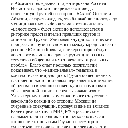
и Абхазии поддержана и гарантирована Россией.
Несмотря на достаточно резкую отповедь,
полученную Грузией со стороны Южной Осетии и
Абхазии, следует ожидать, что ближайшие полгода до
муниципальных выборов тема восстановления
«целостности» будет активно использоваться в
риторике представителей правящих кругов и
оппозиции Грузии. Учитывая внутриполитические
процессы в Грузии и сложный международный фон в
регионе Южного Кавказа, спикеры сторон будут
делать все возможное для рекрутизации разных
сегментов общества и их отвлечения от реальных
проблем. Благо опыт прошлых десятилетий
показывает, что «национальная» тематика в
контексте доминирующих в Грузии общественных
настроений часто позволяла переключить внимание
общества на внешнюю повестку и сформировать
образ «единой нации» перед вызовами извне.
Характерным признаком стало также отсутствие
какой-либо реакции со стороны Москвы на
очередные спекуляции, прозвучавшие из Тбилиси.
Ранее представители МИД РФ и российские
парламентарии неоднократно чётко обозначали
отношение к попыткам Грузии пересмотреть
существующее положение дел, подчеркивая, что