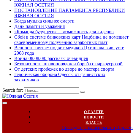
ЮЖНАЯ ОСЕТИЯ
ПОСТАНОВЛЕНИЕ ПАРЛАМЕНТА РЕСПУБЛИКИ
ЮЖНАЯ ОСЕТИЯ
Когда музыка сильнее смерти
Дань памяти и уважения
«Команда будущего» – возможность для лидеров
Сбой в системе банковских карт Нацбанка не помешает
своевременному получению заработных плат
Верность клятве: подвиг медиков Цхинвала в августе
2008 года
Война 08.08.08: рассказы очевидцев
Безопасность, правопорядок и борьба с наркоугрозой
От детских пробежек во дворе до мастера спорта
Героическая оборона Одессы от фашистских
захватчиков
Search for:
О ГАЗЕТЕ
НОВОСТИ
ВЛАСТЬ
Президент
Правительство
Парлам