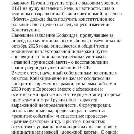
выводом Грузии в группу стран с высоким уровнем
ВВП на душу населения. Речь, в частности, шла о
«мирном возвращении» бывших автономий, для чего
«Мечта» должна была получить конституционное
большинство с целью последующего изменения
Конституции.
Нынешнее заявление Кобахидзе, прозвучавшее за
полгода до муниципальных выборов, намеченных на
октябрь 2025 года, вписывается в общий тренд
мобилизации электоральной поддержки путем
апелляции к националистическим чувствам и
«главной грузинской мечте» о восстановлении
границ периода существования ГССР.
Вместе с тем, наученный собственным негативным
опытом, Кобахидзе явно не желает ссылаться на
конкретные временные рамки, типа: «мы войдем в
2030 году в Евросоюз вместе с абхазскими и
осетинскими братьями». На текущем этапе риторика
премьер-министра Грузии носит характер
выраженной неопределенности. Формулировки,
использованные им, предельно расплывчаты:
«развитие событий», «неизвестные процессы»,
«разные факторы» и т.д. При этом полностью
отсутствует упоминание конкретных шагов, новых
инициатив или некоей «дорожной карты». С одной