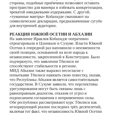
стороны, подобные приёмчики позволяют оставить
пространство для маневра и избежать конкретизации,
чреватой имиджевыми издержками. С другой,
«туманные мантры» Кобахидзе смахивают на
символические декларации, предназначенные сугубо
для внутренней аудитории.
РЕАКЦИЯ ЮЖНОЙ ОСЕТИИ И АБХАЗИИ
На заявление Ираклия Кобахидзе оперативно
отреагировали в Цхинвале и Сухуме. Власти Южной
Осетии в очередной раз напомнили о неизменности
своей позиции, основанной на воле народа к
независимости, закрепленной в Конституции. Было
подчеркнуто, что заявления Тбилиси не
способствуют стабильности в регионе.
МИД Абхазии также выразил несогласие с
попытками Тбилиси навязать свою повестку, указав,
что Республика Абхазия является самостоятельным
государством. В Сухуме заявили, что перспективы
урегулирования могут быть связаны лишь с
равноправным диалогом, отказом от угроз и
подписанием соглашения о неприменении силы.
Обе республики рассматривают курс Тбилиси как
игнорирующий реалии последних трёх десятилетий,
включая тот факт, что независимость Южной Осетии