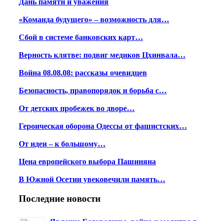
Дань памяти и уважения
«Команда будущего» – возможность для…
Сбой в системе банковских карт…
Верность клятве: подвиг медиков Цхинвала…
Война 08.08.08: рассказы очевидцев
Безопасность, правопорядок и борьба с…
От детских пробежек во дворе…
Героическая оборона Одессы от фашистских…
От идеи – к большому…
Цена европейского выбора Пашиняна
В Южной Осетии увековечили память…
Последние новости