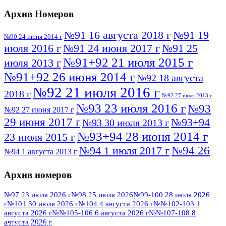
Архив Номеров
№91 16 августа 2018 г
№91 19
№90 24 июня 2014 г
июля 2016 г
№91 24 июня 2017 г
№91 25
№91+92 21 июля 2015 г
июля 2013 г
№91+92 26 июня 2014 г
№92 18 августа
№92 21 июля 2016 г
2018 г
№92 27 июля 2013 г
№93 23 июля 2016 г
№93
№92 27 июня 2017 г
29 июня 2017 г
№93+94
№93 30 июля 2013 г
№93+94 28 июня 2014 г
23 июля 2015 г
№94 26
№94 1 июля 2017 г
№94 1 августа 2013 г
июля 2016 г
№95 4 июля 2017 г
№95 1 июля 2014 г
Архив номеров
№95 7 августа 2012 г
№95 25 июля 2015 г
№95 28 июля 2016 г
№95+96 3 августа
№97 23 июля 2026 г
№98 25 июля 2026
№99-100 28 июля 2026
г
№101 30 июля 2026 г
№104 4 августа 2026 г
№№102-103 1
№96 9 августа
2013 г
№96 6 июля 2017 г
августа 2026 г
№№105-106 6 августа 2026 г
№№107-108 8
2012 г
№96+97 3 июля 2014 г
августа 2026 г
№96 28 июля 2015 г
ПОСМОТРЕТЬ ВСЕ