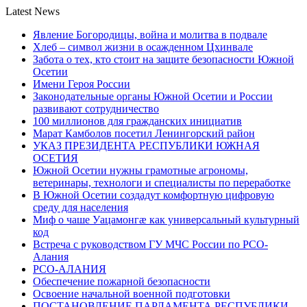
Latest News
Явление Богородицы, война и молитва в подвале
Хлеб – символ жизни в осажденном Цхинвале
Забота о тех, кто стоит на защите безопасности Южной
Осетии
Имени Героя России
Законодательные органы Южной Осетии и России
развивают сотрудничество
100 миллионов для гражданских инициатив
Марат Камболов посетил Ленингорский район
УКАЗ ПРЕЗИДЕНТА РЕСПУБЛИКИ ЮЖНАЯ
ОСЕТИЯ
Южной Осетии нужны грамотные агрономы,
ветеринары, технологи и специалисты по переработке
В Южной Осетии создадут комфортную цифровую
среду для населения
Миф о чаше Уацамонгæ как универсальный культурный
код
Встреча с руководством ГУ МЧС России по РСО-
Алания
РСО-АЛАНИЯ
Обеспечение пожарной безопасности
Освоение начальной военной подготовки
ПОСТАНОВЛЕНИЕ ПАРЛАМЕНТА РЕСПУБЛИКИ