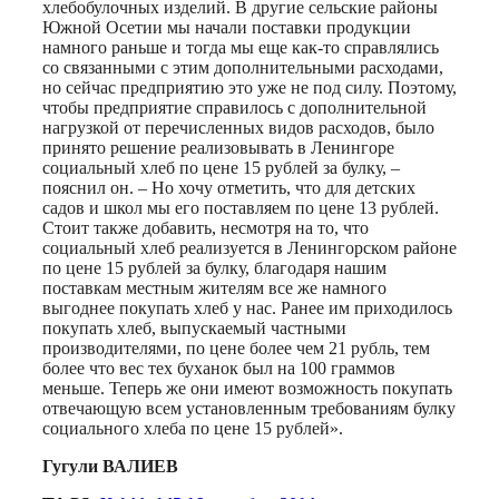
хлебобулочных изделий. В другие сельские районы
Южной Осетии мы начали поставки продукции
намного раньше и тогда мы еще как-то справлялись
со связанными с этим дополнительными расходами,
но сейчас предприятию это уже не под силу. Поэтому,
чтобы предприятие справилось с дополнительной
нагрузкой от перечисленных видов расходов, было
принято решение реализовывать в Ленингоре
социальный хлеб по цене 15 рублей за булку, –
пояснил он. – Но хочу отметить, что для детских
садов и школ мы его поставляем по цене 13 рублей.
Стоит также добавить, несмотря на то, что
социальный хлеб реализуется в Ленингорском районе
по цене 15 рублей за булку, благодаря нашим
поставкам местным жителям все же намного
выгоднее покупать хлеб у нас. Ранее им приходилось
покупать хлеб, выпускаемый частными
производителями, по цене более чем 21 рубль, тем
более что вес тех буханок был на 100 граммов
меньше. Теперь же они имеют возможность покупать
отвечающую всем установленным требованиям булку
социального хлеба по цене 15 рублей».
Гугули ВАЛИЕВ