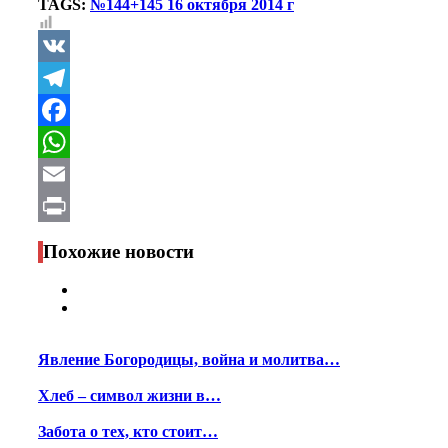
TAGS:
№144+145 16 октября 2014 г
VK
Telegram
Facebook
WhatsApp
Email
Print
Похожие новости
Явление Богородицы, война и молитва…
Хлеб – символ жизни в…
Забота о тех, кто стоит…