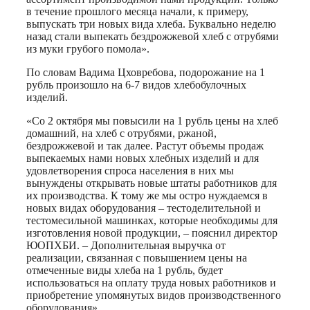
в течение прошлого месяца начали, к примеру,
выпускать три новых вида хлеба. Буквально неделю
назад стали выпекать бездрожжевой хлеб с отрубями
из муки грубого помола».
По словам Вадима Цховребова, подорожание на 1
рубль произошло на 6-7 видов хлебобулочных
изделий.
«Со 2 октября мы повысили на 1 рубль цены на хлеб
домашний, на хлеб с отрубями, ржаной,
бездрожжевой и так далее. Растут объемы продаж
выпекаемых нами новых хлебных изделий и для
удовлетворения спроса населения в них мы
вынуждены открывать новые штаты работников для
их производства. К тому же мы остро нуждаемся в
новых видах оборудования – тестоделительной и
тестомесильной машинках, которые необходимы для
изготовления новой продукции, – пояснил директор
ЮОПХБИ. – Дополнительная выручка от
реализации, связанная с повышением цены на
отмеченные виды хлеба на 1 рубль, будет
использоваться на оплату труда новых работников и
приобретение упомянутых видов производственного
оборудования».