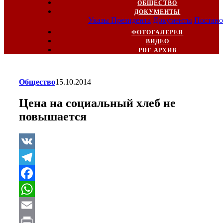
ОБЩЕСТВО
ДОКУМЕНТЫ
Указы Президента
Документы
Постано
ФОТОГАЛЕРЕЯ
ВИДЕО
PDF-АРХИВ
Общество
15.10.2014
Цена на социальный хлеб не
повышается
VK
Telegram
Facebook
WhatsApp
Email