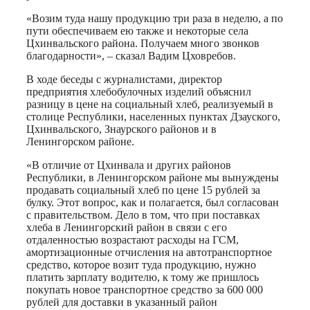
«Возим туда нашу продукцию три раза в неделю, а по
пути обеспечиваем ею также и некоторые села
Цхинвальского района. Получаем много звонков
благодарности», – сказал Вадим Цховребов.
В ходе беседы с журналистами, директор
предприятия хлебобулочных изделий объяснил
разницу в цене на социальный хлеб, реализуемый в
столице Республики, населенных пунктах Дзауского,
Цхинвальского, Знаурского районов и в
Ленингорском районе.
«В отличие от Цхинвала и других районов
Республики, в Ленингорском районе мы вынуждены
продавать социальный хлеб по цене 15 рублей за
булку. Этот вопрос, как и полагается, был согласован
с правительством. Дело в том, что при поставках
хлеба в Ленингорский район в связи с его
отдаленностью возрастают расходы на ГСМ,
амортизационные отчисления на автотранспортное
средство, которое возит туда продукцию, нужно
платить зарплату водителю, к тому же пришлось
покупать новое транспортное средство за 600 000
рублей для доставки в указанный район