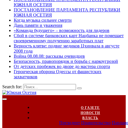
ЮЖНАЯ ОСЕТИЯ
ПОСТАНОВЛЕНИЕ ПАРЛАМЕНТА РЕСПУБЛИКИ
ЮЖНАЯ ОСЕТИЯ
Когда музыка сильнее смерти
Дань памяти и уважения
«Команда будущего» – возможность для лидеров
Сбой в системе банковских карт Нацбанка не помешает
своевременному получению заработных плат
Верность клятве: подвиг медиков Цхинвала в августе
2008 года
Война 08.08.08: рассказы очевидцев
Безопасность, правопорядок и борьба с наркоугрозой
От детских пробежек во дворе до мастера спорта
Героическая оборона Одессы от фашистских
захватчиков
Search for:
О ГАЗЕТЕ
НОВОСТИ
ВЛАСТЬ
Президент
Правительство
Парлам