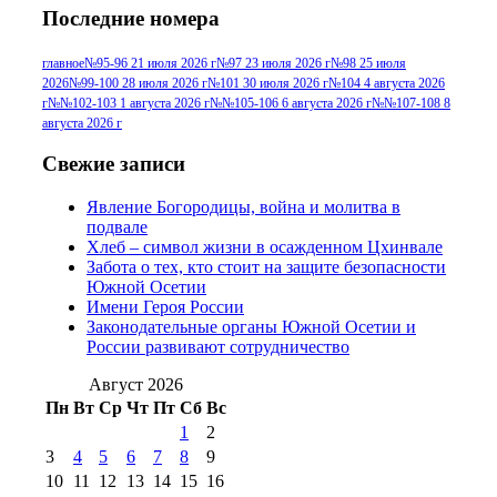
Последние номера
№96 9 августа 2012
июля 2017 г
(11)
г
(13)
№96+97 3
№96 28 июля 2015 г
(9)
главное
№95-96 21 июля 2026 г
№97 23 июля 2026 г
№98 25 июля
2026
№99-100 28 июля 2026 г
№101 30 июля 2026 г
№104 4 августа 2026
№96+97 30 июля
июля 2014 г
(10)
г
№№102-103 1 августа 2026 г
№№105-106 6 августа 2026 г
№№107-108 8
2016 г
(13)
№97 8
августа 2026 г
№97 6 августа 2013 г
(6)
№97 11 августа
июля 2017 г
(13)
Свежие записи
2012 г
(15)
№97 30 июля 2015 г
Явление Богородицы, война и молитва в
(15)
подвале
№98 1 августа 2015 г
(10)
№98 2
Хлеб – символ жизни в осажденном Цхинвале
августа 2016 г
(10)
№98 5 июля 2014 г
(10)
Забота о тех, кто стоит на защите безопасности
№98 14
Южной Осетии
№98 8 августа 2013 г
(9)
Имени Героя России
августа 2012 г
(14)
Законодательные органы Южной Осетии и
№98+99 11 июля
России развивают сотрудничество
№99 4 августа
2017 г
(9)
№99 4 августа 2015 г
(6)
2016 г
(12)
№99 16
Август 2026
№99 8 июля 2014 г
(9)
Пн
Вт
Ср
Чт
Пт
Сб
Вс
№99+100 10
августа 2012 г
(11)
1
2
августа 2013 г
(12)
3
4
5
6
7
8
9
10
11
12
13
14
15
16