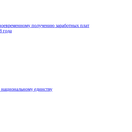
своевременному получению заработных плат
8 года
к национальному единству