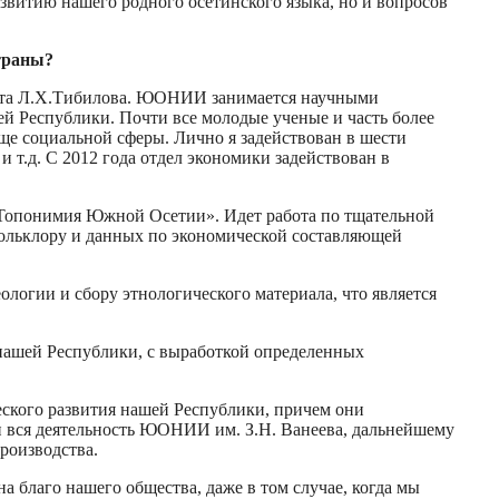
азвитию нашего родного осетинского языка, но и вопросов
траны?
ента Л.Х.Тибилова. ЮОНИИ занимается научными
й Республики. Почти все молодые ученые и часть более
ще социальной сферы. Лично я задействован в шести
 т.д. С 2012 года отдел экономики задействован в
 «Топонимия Южной Осетии». Идет работа по тщательной
фольклору и данных по экономической составляющей
логии и сбору этнологического материала, что является
 нашей Республики, с выработкой определенных
еского развития нашей Республики, причем они
 и вся деятельность ЮОНИИ им. З.Н. Ванеева, дальнейшему
роизводства.
а благо нашего общества, даже в том случае, когда мы