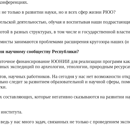
конференциях.
н не только в развитии науки, но и всех сфер жизни РЮО?
ельской деятельностью, обучая и воспитывая наши подрастающи
отой в разных структурах, в том числе и государственной власти
омисты занимаются проблемами расширения кругозора наших (и 
ня научному сообществу Республики?
статочное финансирование ЮОНИИ для реализации программ как 
чных экспедиций по археологии, этнологии, природным ресурса
тов, научных работников. На сегодня у нас нет возможности от
льно следит за развитием образовательной и научной сферы, пом
ки.
х составляющих, которые негативно сказываются на развитии н
 института.
А ведь у нас много задач, связанных не только с проведением эк