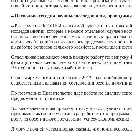
на нас еще больше ответственности для реализации всех т
нашей истории, литературы, археологии, этнологии и эко
– Насколько сегодня научные исследования, проводим
– Разве ученые ЮОНИИ не в самой гуще т.н. практическ
исследованиями, которые в каждом отдельном случае внос
старших являются членами самых различных правительстве
комиссиях (в одной из них являюсь председателем постоянн
выработке вопросов сельского хозяйства, промышленности,
Отдел языка выполняет очень важную работу по выпуску 
фиксации как археологических памятников, так и памятни
Республики – сельскому хозяйству, и т.д.
Отделы археологии и этнологии с 2013 года возобновили 
существенным вкладам при составлении реестра памятнико
По поручению Правительства идет работа по анализу сов
предложений и прогнозов.
Большое значение мы придаем и тому, что сотрудники отд
принимают активное участие в разработке этих программ и
росту югоосетинского государства, успеху экономических 
Я могу с полной уверенностью сказать, что почти все иссл