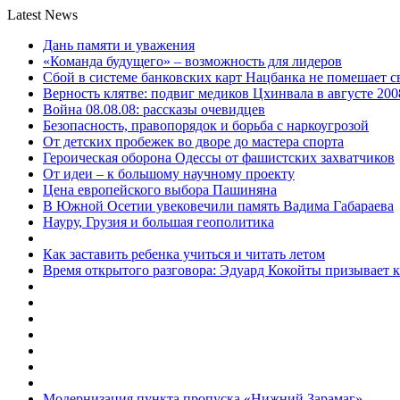
Latest News
Дань памяти и уважения
«Команда будущего» – возможность для лидеров
Сбой в системе банковских карт Нацбанка не помешает 
Верность клятве: подвиг медиков Цхинвала в августе 200
Война 08.08.08: рассказы очевидцев
Безопасность, правопорядок и борьба с наркоугрозой
От детских пробежек во дворе до мастера спорта
Героическая оборона Одессы от фашистских захватчиков
От идеи – к большому научному проекту
Цена европейского выбора Пашиняна
В Южной Осетии увековечили память Вадима Габараева
Науру, Грузия и большая геополитика
Как заставить ребенка учиться и читать летом
Время открытого разговора: Эдуард Кокойты призывает 
Модернизация пункта пропуска «Нижний Зарамаг»