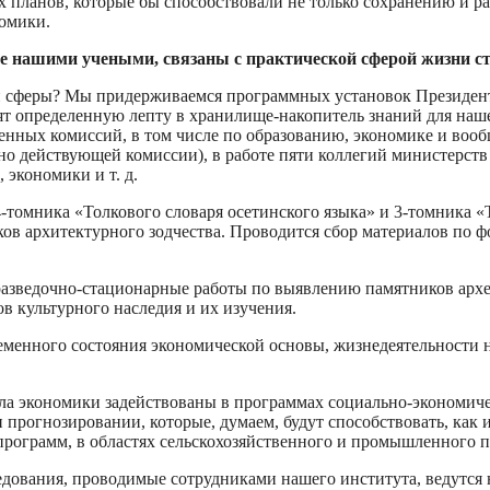
ех планов, которые бы способствовали не только сохранению и р
номики.
ые нашими учеными, связаны с практической сферой жизни с
ой сферы? Мы придерживаемся программных установок Презид
ят определенную лепту в хранилище-накопитель знаний для наше
нных комиссий, в том числе по образованию, экономике и вооб
о действующей комиссии), в работе пяти коллегий министерств и
 экономики и т. д.
4-томника «Толкового словаря осетинского языка» и 3-томника
ков архитектурного зодчества. Проводится сбор материалов по 
разведочно-стационарные работы по выявлению памятников архео
в культурного наследия и их изучения.
ременного состояния экономической основы, жизнедеятельности
ела экономики задействованы в программах социально-экономич
 прогнозировании, которые, думаем, будут способствовать, как
программ, в областях сельскохозяйственного и промышленного п
едования, проводимые сотрудниками нашего института, ведутся н