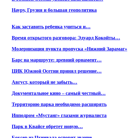
Науру, Грузия и большая геополитика
Как заставить ребенка учиться и…
Время открытого разговора: Эдуард Кокойты…
Модернизация пункта пропуска «Нижний Зарамаг»
Барс на маршруте: древний орнамент…
ЦИК Южной Осетии принял решение…
Август, который не забыть…
Документальное кино – самый честный…
Территорию парка необходимо расширять
Ипподром «Мустанг» глазами журналиста
Парк в Квайсе обретет новую…
Боксер из Цхинвала оспорит звание…