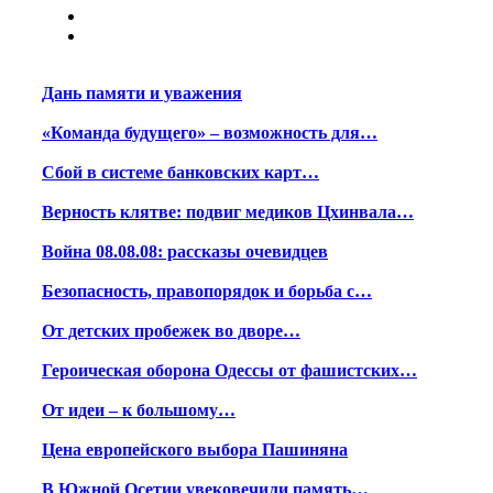
Дань памяти и уважения
«Команда будущего» – возможность для…
Сбой в системе банковских карт…
Верность клятве: подвиг медиков Цхинвала…
Война 08.08.08: рассказы очевидцев
Безопасность, правопорядок и борьба с…
От детских пробежек во дворе…
Героическая оборона Одессы от фашистских…
От идеи – к большому…
Цена европейского выбора Пашиняна
В Южной Осетии увековечили память…