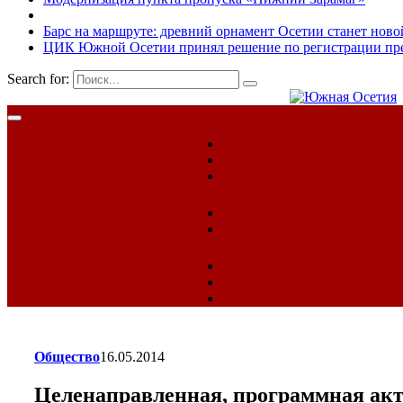
Барс на маршруте: древний орнамент Осетии станет ново
ЦИК Южной Осетии принял решение по регистрации пред
Search for:
Общество
16.05.2014
Целенаправленная, программная акт