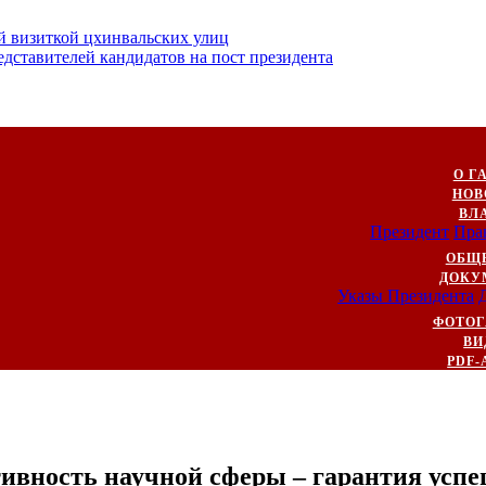
й визиткой цхинвальских улиц
ставителей кандидатов на пост президента
О Г
НОВ
ВЛ
Президент
Пра
ОБЩ
ДОКУ
Указы Президента
ФОТОГ
ВИ
PDF-
ивность научной сферы – гарантия успе