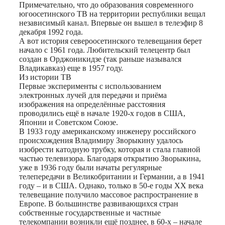
Примечательно, что до образования современного
югоосетинского ТВ на территории республики вещал
независимый канал. Впервые он вышел в телеэфир 8
декабря 1992 года.
А вот история североосетинского телевещания берет
начало с 1961 года. Любительский телецентр был
создан в Орджоникидзе (так раньше назывался
Владикавказ) еще в 1957 году.
Из истории ТВ
Первые эксперименты с использованием
электронных лучей для передачи и приёма
изображения на определённые расстояния
проводились ещё в начале 1920-х годов в США,
Японии и Советском Союзе.
В 1933 году американскому инженеру российского
происхождения Владимиру Зворыкину удалось
изобрести катодную трубку, которая и стала главной
частью телевизора. Благодаря открытию Зворыкина,
уже в 1936 году были начаты регулярные
телепередачи в Великобритании и Германии, а в 1941
году – и в США. Однако, только в 50-е годы XX века
телевещание получило массовое распространение в
Европе. В большинстве развивающихся стран
собственные государственные и частные
телекомпании возникли ещё позднее, в 60-х – начале