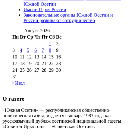
№98 14
Южной Осетии
№98 8 августа 2013 г
(9)
Имени Героя России
августа 2012 г
(14)
Законодательные органы Южной Осетии и
№98+99 11 июля
России развивают сотрудничество
№99 4 августа
2017 г
(9)
№99 4 августа 2015 г
(6)
2016 г
(12)
№99 16
Август 2026
№99 8 июля 2014 г
(9)
Пн
Вт
Ср
Чт
Пт
Сб
Вс
№99+100 10
августа 2012 г
(11)
1
2
августа 2013 г
(12)
3
4
5
6
7
8
9
10
11
12
13
14
15
16
17
18
19
20
21
22
23
24
25
26
27
28
29
30
31
« Июл
О газете
«Южная Осетия» — республиканская общественно-
политическая газета, издается с января 1983 года как
русскоязычный дубляж осетинской национальной газеты
«Советон Ирыстон» — «Советская Осетия».