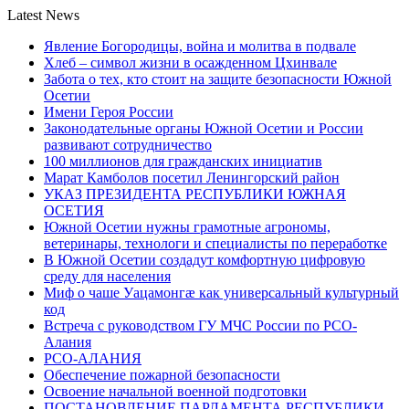
Latest News
Явление Богородицы, война и молитва в подвале
Хлеб – символ жизни в осажденном Цхинвале
Забота о тех, кто стоит на защите безопасности Южной
Осетии
Имени Героя России
Законодательные органы Южной Осетии и России
развивают сотрудничество
100 миллионов для гражданских инициатив
Марат Камболов посетил Ленингорский район
УКАЗ ПРЕЗИДЕНТА РЕСПУБЛИКИ ЮЖНАЯ
ОСЕТИЯ
Южной Осетии нужны грамотные агрономы,
ветеринары, технологи и специалисты по переработке
В Южной Осетии создадут комфортную цифровую
среду для населения
Миф о чаше Уацамонгæ как универсальный культурный
код
Встреча с руководством ГУ МЧС России по РСО-
Алания
РСО-АЛАНИЯ
Обеспечение пожарной безопасности
Освоение начальной военной подготовки
ПОСТАНОВЛЕНИЕ ПАРЛАМЕНТА РЕСПУБЛИКИ