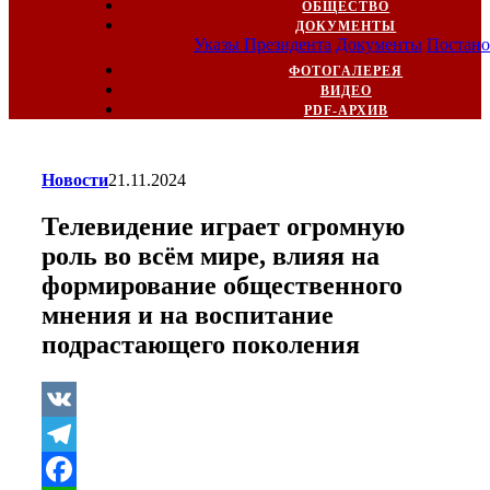
ОБЩЕСТВО
ДОКУМЕНТЫ
Указы Президента
Документы
Постано
ФОТОГАЛЕРЕЯ
ВИДЕО
PDF-АРХИВ
Новости
21.11.2024
Телевидение играет огромную
роль во всём мире, влияя на
формирование общественного
мнения и на воспитание
подрастающего поколения
VK
Telegram