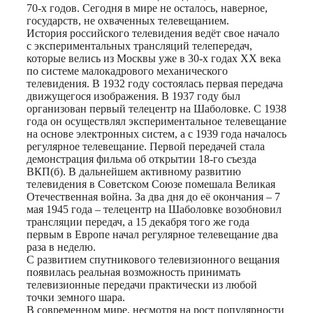
70-х годов. Сегодня в мире не осталось, наверное,
государств, не охваченных телевещанием.
История российского телевидения ведёт свое начало
с экспериментальных трансляций телепередач,
которые велись из Москвы уже в 30-х годах XX века
по системе малокадрового механического
телевидения. В 1932 году состоялась первая передача
движущегося изображения. В 1937 году был
организован первый телецентр на Шаболовке. С 1938
года он осуществлял экспериментальное телевещание
на основе электронных систем, а с 1939 года началось
регулярное телевещание. Первой передачей стала
демонстрация фильма об открытии 18-го съезда
ВКП(б). В дальнейшем активному развитию
телевидения в Советском Союзе помешала Великая
Отечественная война. За два дня до её окончания – 7
мая 1945 года – телецентр на Шаболовке возобновил
трансляции передач, а 15 декабря того же года
первым в Европе начал регулярное телевещание два
раза в неделю.
С развитием спутникового телевизионного вещания
появилась реальная возможность принимать
телевизионные передачи практически из любой
точки земного шара.
В современном мире, несмотря на рост популярности