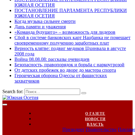
ЮЖНАЯ ОСЕТИЯ
ПОСТАНОВЛЕНИЕ ПАРЛАМЕНТА РЕСПУБЛИКИ
ЮЖНАЯ ОСЕТИЯ
Когда музыка сильнее смерти
Дань памяти и уважения
«Команда будущего» – возможность для лидеров
Сбой в системе банковских карт Нацбанка не помешает
своевременному получению заработных плат
Верность клятве: подвиг медиков Цхинвала в августе
2008 года
Война 08.08.08: рассказы очевидцев
Безопасность, правопорядок и борьба с наркоугрозой
От детских пробежек во дворе до мастера спорта
Героическая оборона Одессы от фашистских
захватчиков
Search for:
О ГАЗЕТЕ
НОВОСТИ
ВЛАСТЬ
Президент
Правительство
Парлам