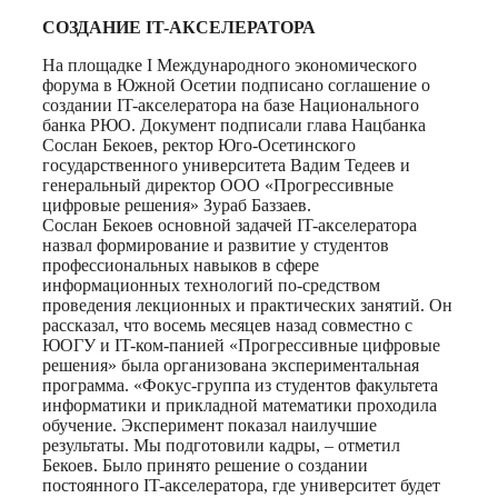
СОЗДАНИЕ IT-АКСЕЛЕРАТОРА
На площадке I Международного экономического
форума в Южной Осетии подписано соглашение о
создании IT-акселератора на базе Национального
банка РЮО. Документ подписали глава Нацбанка
Сослан Бекоев, ректор Юго-Осетинского
государственного университета Вадим Тедеев и
генеральный директор ООО «Прогрессивные
цифровые решения» Зураб Баззаев.
Сослан Бекоев основной задачей IT-акселератора
назвал формирование и развитие у студентов
профессиональных навыков в сфере
информационных технологий по-средством
проведения лекционных и практических занятий. Он
рассказал, что восемь месяцев назад совместно с
ЮОГУ и IT-ком-панией «Прогрессивные цифровые
решения» была организована экспериментальная
программа. «Фокус-группа из студентов факультета
информатики и прикладной математики проходила
обучение. Эксперимент показал наилучшие
результаты. Мы подготовили кадры, – отметил
Бекоев. Было принято решение о создании
постоянного IT-акселератора, где университет будет