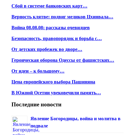
Сбой в системе банковских карт…
Верность клятве: подвиг медиков Цхинвала…
Война 08.08.08: рассказы очевидцев
Безопасность, правопорядок и борьба с…
От детских пробежек во дворе…
Героическая оборона Одессы от фашистских…
От идеи – к большому…
Цена европейского выбора Пашиняна
В Южной Осетии увековечили память…
Последние новости
Явление Богородицы, война и молитва в
подвале