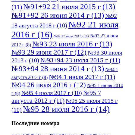
№91+92 21 июля 2015 г
(13)
(11)
№91+92 26 июня 2014 г
(13)
№92
№92 21 июля
18 августа 2018 г
(10)
2016 г
(16)
№92 27 июня
№92 27 июля 2013 г
(6)
№93 23 июля 2016 г
(13)
2017 г
(8)
№93 29 июня 2017 г
(12)
№93 30 июля
№93+94 23 июля 2015 г
(11)
2013 г
(10)
№93+94 28 июня 2014 г
(13)
№94 1
№94 1 июля 2017 г
(11)
августа 2013 г
(8)
№94 26 июля 2016 г
(12)
№95 1 июля 2014
№95 7
№95 4 июля 2017 г
(10)
г
(8)
августа 2012 г
(11)
№95 25 июля 2015 г
№95 28 июля 2016 г
(14)
(10)
№95+96 3 августа 2013 г
(11)
№96 6
Последние номера
№96 9 августа 2012
июля 2017 г
(11)
г
(13)