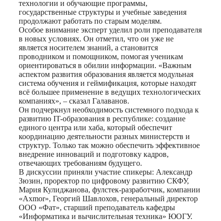
технологии и обучающие программы,
государственные структуры и учебные заведения
продолжают работать по старым моделям.
Особое внимание эксперт уделил роли преподавателя
в новых условиях. Он отметил, что он уже не
является носителем знаний, а становится
проводником и помощником, помогая ученикам
ориентироваться в обилии информации. «Важным
аспектом развития образования является модульная
система обучения и геймификация, которые находят
всё большее применение в ведущих технологических
компаниях», – сказал Галаванов.
Он подчеркнул необходимость системного подхода к
развитию IT-образования в республике: создание
единого центра или хаба, который обеспечит
координацию деятельности разных министерств и
структур. Только так можно обеспечить эффективное
внедрение инноваций и подготовку кадров,
отвечающих требованиям будущего.
В дискуссии приняли участие спикеры: Александр
Зюзин, проректор по цифровому развитию СКФУ,
Мария Кулиджанова, фулстек-разработчик, компании
«Axmor», Георгий Шавлохов, генеральный директор
ООО «Фат», старший преподаватель кафедры
«Информатика и вычислительная техника» ЮОГУ.