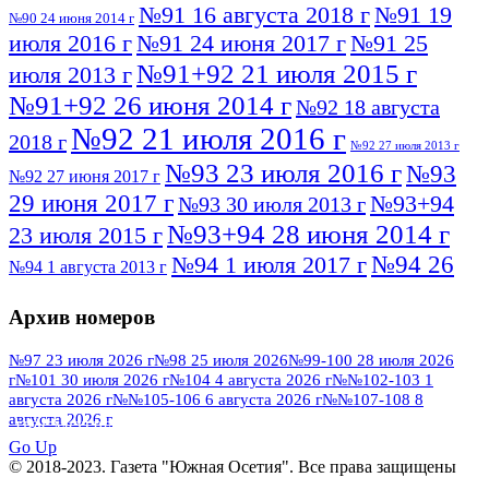
№91 16 августа 2018 г
№91 19
№90 24 июня 2014 г
июля 2016 г
№91 24 июня 2017 г
№91 25
№91+92 21 июля 2015 г
июля 2013 г
№91+92 26 июня 2014 г
№92 18 августа
№92 21 июля 2016 г
2018 г
№92 27 июля 2013 г
№93 23 июля 2016 г
№93
№92 27 июня 2017 г
29 июня 2017 г
№93+94
№93 30 июля 2013 г
№93+94 28 июня 2014 г
23 июля 2015 г
№94 26
№94 1 июля 2017 г
№94 1 августа 2013 г
июля 2016 г
№95 4 июля 2017 г
№95 1 июля 2014 г
Архив номеров
№95 7 августа 2012 г
№95 25 июля 2015 г
№95 28 июля 2016 г
№95+96 3 августа
№97 23 июля 2026 г
№98 25 июля 2026
№99-100 28 июля 2026
г
№101 30 июля 2026 г
№104 4 августа 2026 г
№№102-103 1
№96 9 августа
2013 г
№96 6 июля 2017 г
августа 2026 г
№№105-106 6 августа 2026 г
№№107-108 8
2012 г
№96+97 3 июля 2014 г
августа 2026 г
№96 28 июля 2015 г
ПОСМОТРЕТЬ ВСЕ
№96+97 30 июля 2016 г
№97
Go Up
№97 6 августа 2013 г
© 2018-2023. Газета "Южная Осетия". Все права защищены
№97 11 августа 2012 г
8 июля 2017 г