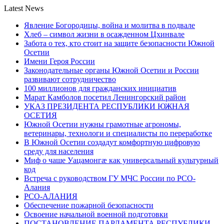
Latest News
Явление Богородицы, война и молитва в подвале
Хлеб – символ жизни в осажденном Цхинвале
Забота о тех, кто стоит на защите безопасности Южной
Осетии
Имени Героя России
Законодательные органы Южной Осетии и России
развивают сотрудничество
100 миллионов для гражданских инициатив
Марат Камболов посетил Ленингорский район
УКАЗ ПРЕЗИДЕНТА РЕСПУБЛИКИ ЮЖНАЯ
ОСЕТИЯ
Южной Осетии нужны грамотные агрономы,
ветеринары, технологи и специалисты по переработке
В Южной Осетии создадут комфортную цифровую
среду для населения
Миф о чаше Уацамонгæ как универсальный культурный
код
Встреча с руководством ГУ МЧС России по РСО-
Алания
РСО-АЛАНИЯ
Обеспечение пожарной безопасности
Освоение начальной военной подготовки
ПОСТАНОВЛЕНИЕ ПАРЛАМЕНТА РЕСПУБЛИКИ