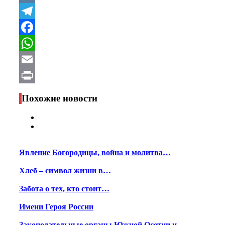
VK
Telegram
Facebook
WhatsApp
Email
Print
Похожие новости
Явление Богородицы, война и молитва…
Хлеб – символ жизни в…
Забота о тех, кто стоит…
Имени Героя России
Законодательные органы Южной Осетии и…