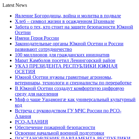
Latest News
Явление Богородицы, война и молитва в подвале
Хлеб – символ жизни в осажденном Цхинвале
Забота о тех, кто стоит на защите безопасности Южной
Осетии
Имени Героя России
Законодательные органы Южной Осетии и России
развивают сотрудничество
100 миллионов для гражданских инициатив
Марат Камболов посетил Ленингорский район
УКАЗ ПРЕЗИДЕНТА РЕСПУБЛИКИ ЮЖНАЯ
ОСЕТИЯ
Южной Осетии нужны грамотные агрономы,
ветеринары, технологи и специалисты по переработке
В Южной Осетии создадут комфортную цифровую
среду для населения
Миф о чаше Уацамонгæ как универсальный культурный
код
Встреча с руководством ГУ МЧС России по РСО-
Алания
РСО-АЛАНИЯ
Обеспечение пожарной безопасности
Освоение начальной военной подготовки
ПОСТАНОВЛЕНИЕ ПАРЛАМЕНТА РЕСПУБЛИКИ