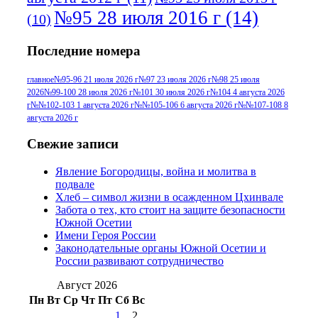
№95 28 июля 2016 г
(14)
(10)
№95+96 3 августа 2013 г
(11)
№96 6
Последние номера
№96 9 августа 2012
июля 2017 г
(11)
г
(13)
№96+97 3
№96 28 июля 2015 г
(9)
главное
№95-96 21 июля 2026 г
№97 23 июля 2026 г
№98 25 июля
2026
№99-100 28 июля 2026 г
№101 30 июля 2026 г
№104 4 августа 2026
№96+97 30 июля
июля 2014 г
(10)
г
№№102-103 1 августа 2026 г
№№105-106 6 августа 2026 г
№№107-108 8
2016 г
(13)
№97 8
августа 2026 г
№97 6 августа 2013 г
(6)
№97 11 августа
июля 2017 г
(13)
Свежие записи
2012 г
(15)
№97 30 июля 2015 г
Явление Богородицы, война и молитва в
(15)
подвале
№98 1 августа 2015 г
(10)
№98 2
Хлеб – символ жизни в осажденном Цхинвале
августа 2016 г
(10)
№98 5 июля 2014 г
(10)
Забота о тех, кто стоит на защите безопасности
№98 14
Южной Осетии
№98 8 августа 2013 г
(9)
Имени Героя России
августа 2012 г
(14)
Законодательные органы Южной Осетии и
№98+99 11 июля
России развивают сотрудничество
№99 4 августа
2017 г
(9)
№99 4 августа 2015 г
(6)
2016 г
(12)
№99 16
Август 2026
№99 8 июля 2014 г
(9)
Пн
Вт
Ср
Чт
Пт
Сб
Вс
№99+100 10
августа 2012 г
(11)
1
2