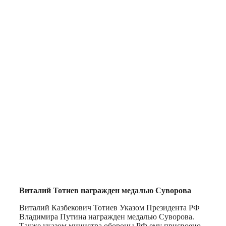
Виталий Тотиев награжден медалью Суворова
Виталий Казбекович Тотиев Указом Президента РФ
Владимира Путина награжден медалью Суворова.
Также указом министра обороны РФ ему присвоено