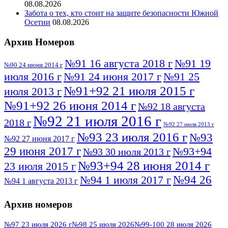
08.08.2026
Забота о тех, кто стоит на защите безопасности Южной
Осетии
08.08.2026
Архив Номеров
№91 16 августа 2018 г
№91 19
№90 24 июня 2014 г
июля 2016 г
№91 24 июня 2017 г
№91 25
№91+92 21 июля 2015 г
июля 2013 г
№91+92 26 июня 2014 г
№92 18 августа
№92 21 июля 2016 г
2018 г
№92 27 июля 2013 г
№93 23 июля 2016 г
№93
№92 27 июня 2017 г
29 июня 2017 г
№93+94
№93 30 июля 2013 г
№93+94 28 июня 2014 г
23 июля 2015 г
№94 26
№94 1 июля 2017 г
№94 1 августа 2013 г
июля 2016 г
№95 4 июля 2017 г
№95 1 июля 2014 г
Архив номеров
№95 7 августа 2012 г
№95 25 июля 2015 г
№95 28 июля 2016 г
№95+96 3 августа
№97 23 июля 2026 г
№98 25 июля 2026
№99-100 28 июля 2026