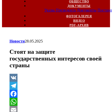
ОБЩЕСТВО
ДОКУМЕНТЫ
Указы Президента
Документы
Постано
ФОТОГАЛЕРЕЯ
ВИДЕО
PDF-АРХИВ
Новости
28.05.2025
Стоят на защите
государственных интересов своей
страны
VK
Telegram
Facebook
WhatsApp