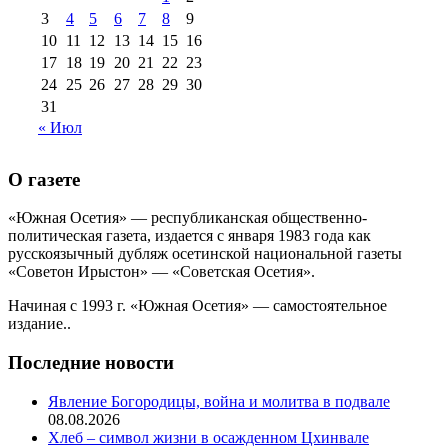
августа 2013 г
(12)
3
4
5
6
7
8
9
10
11
12
13
14
15
16
17
18
19
20
21
22
23
24
25
26
27
28
29
30
31
« Июл
О газете
«Южная Осетия» — республиканская общественно-
политическая газета, издается с января 1983 года как
русскоязычный дубляж осетинской национальной газеты
«Советон Ирыстон» — «Советская Осетия».
Начиная с 1993 г. «Южная Осетия» — самостоятельное
издание..
Последние новости
Явление Богородицы, война и молитва в подвале
08.08.2026
Хлеб – символ жизни в осажденном Цхинвале