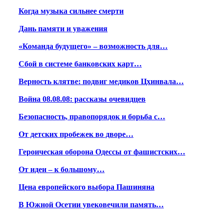
Когда музыка сильнее смерти
Дань памяти и уважения
«Команда будущего» – возможность для…
Сбой в системе банковских карт…
Верность клятве: подвиг медиков Цхинвала…
Война 08.08.08: рассказы очевидцев
Безопасность, правопорядок и борьба с…
От детских пробежек во дворе…
Героическая оборона Одессы от фашистских…
От идеи – к большому…
Цена европейского выбора Пашиняна
В Южной Осетии увековечили память…