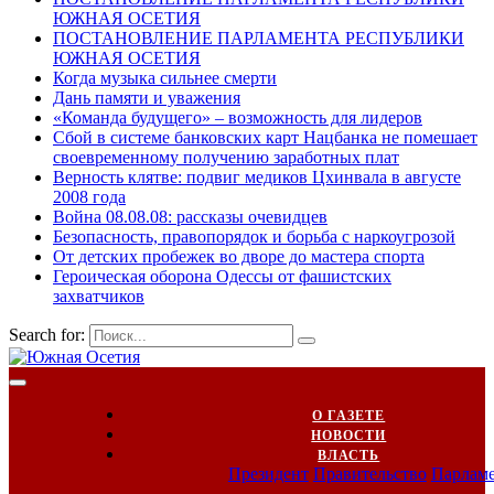
ЮЖНАЯ ОСЕТИЯ
ПОСТАНОВЛЕНИЕ ПАРЛАМЕНТА РЕСПУБЛИКИ
ЮЖНАЯ ОСЕТИЯ
Когда музыка сильнее смерти
Дань памяти и уважения
«Команда будущего» – возможность для лидеров
Сбой в системе банковских карт Нацбанка не помешает
своевременному получению заработных плат
Верность клятве: подвиг медиков Цхинвала в августе
2008 года
Война 08.08.08: рассказы очевидцев
Безопасность, правопорядок и борьба с наркоугрозой
От детских пробежек во дворе до мастера спорта
Героическая оборона Одессы от фашистских
захватчиков
Search for:
О ГАЗЕТЕ
НОВОСТИ
ВЛАСТЬ
Президент
Правительство
Парлам