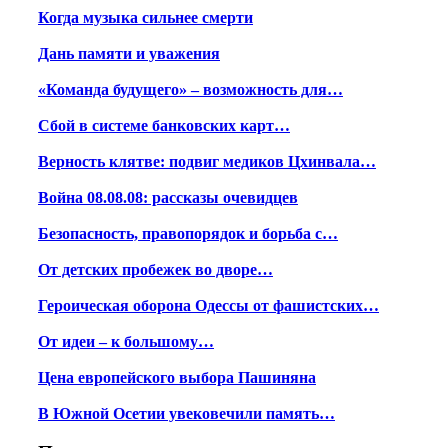
Когда музыка сильнее смерти
Дань памяти и уважения
«Команда будущего» – возможность для…
Сбой в системе банковских карт…
Верность клятве: подвиг медиков Цхинвала…
Война 08.08.08: рассказы очевидцев
Безопасность, правопорядок и борьба с…
От детских пробежек во дворе…
Героическая оборона Одессы от фашистских…
От идеи – к большому…
Цена европейского выбора Пашиняна
В Южной Осетии увековечили память…