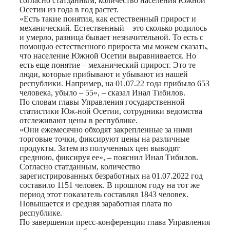
согласно статданным, количество населения Южной
Осетии из года в год растет.
«Есть такие понятия, как естественный прирост и
механический. Естественный – это сколько родилось
и умерло, разница бывает незначительной. То есть с
помощью естественного прироста мы можем сказать,
что население Южной Осетии выравнивается. Но
есть еще понятие – механический прирост. Это те
люди, которые прибывают и убывают из нашей
республики. Например, на 01.07.22 года прибыло 653
человека, убыло – 55», – сказал Инал Тибилов.
По словам главы Управления государственной
статистики Юж-ной Осетии, сотрудники ведомства
отслеживают цены в республике.
«Они ежемесячно обходят закрепленные за ними
торговые точки, фиксируют цены на различные
продукты. Затем из полученных цен выводят
среднюю, фиксируя ее», – пояснил Инал Тибилов.
Согласно статданным, количество
зарегистрированных безработных на 01.07.2022 год
составило 1151 человек. В прошлом году на тот же
период этот показатель составлял 1843 человек.
Повышается и средняя заработная плата по
республике.
По завершении пресс-конференции глава Управления