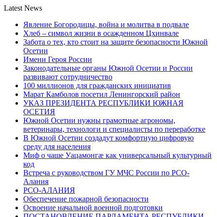
Latest News
Явление Богородицы, война и молитва в подвале
Хлеб – символ жизни в осажденном Цхинвале
Забота о тех, кто стоит на защите безопасности Южной
Осетии
Имени Героя России
Законодательные органы Южной Осетии и России
развивают сотрудничество
100 миллионов для гражданских инициатив
Марат Камболов посетил Ленингорский район
УКАЗ ПРЕЗИДЕНТА РЕСПУБЛИКИ ЮЖНАЯ
ОСЕТИЯ
Южной Осетии нужны грамотные агрономы,
ветеринары, технологи и специалисты по переработке
В Южной Осетии создадут комфортную цифровую
среду для населения
Миф о чаше Уацамонгæ как универсальный культурный
код
Встреча с руководством ГУ МЧС России по РСО-
Алания
РСО-АЛАНИЯ
Обеспечение пожарной безопасности
Освоение начальной военной подготовки
ПОСТАНОВЛЕНИЕ ПАРЛАМЕНТА РЕСПУБЛИКИ