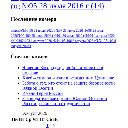
№95 28 июля 2016 г
(14)
(10)
№95+96 3 августа 2013 г
(11)
№96 6
Последние номера
№96 9 августа 2012
июля 2017 г
(11)
г
(13)
№96+97 3
№96 28 июля 2015 г
(9)
главное
№95-96 21 июля 2026 г
№97 23 июля 2026 г
№98 25 июля
2026
№99-100 28 июля 2026 г
№101 30 июля 2026 г
№104 4 августа 2026
№96+97 30 июля
июля 2014 г
(10)
г
№№102-103 1 августа 2026 г
№№105-106 6 августа 2026 г
№№107-108 8
2016 г
(13)
№97 8
августа 2026 г
№97 6 августа 2013 г
(6)
№97 11 августа
июля 2017 г
(13)
Свежие записи
2012 г
(15)
№97 30 июля 2015 г
Явление Богородицы, война и молитва в
(15)
подвале
№98 1 августа 2015 г
(10)
№98 2
Хлеб – символ жизни в осажденном Цхинвале
августа 2016 г
(10)
№98 5 июля 2014 г
(10)
Забота о тех, кто стоит на защите безопасности
№98 14
Южной Осетии
№98 8 августа 2013 г
(9)
Имени Героя России
августа 2012 г
(14)
Законодательные органы Южной Осетии и
№98+99 11 июля
России развивают сотрудничество
№99 4 августа
2017 г
(9)
№99 4 августа 2015 г
(6)
2016 г
(12)
№99 16
Август 2026
№99 8 июля 2014 г
(9)
Пн
Вт
Ср
Чт
Пт
Сб
Вс
№99+100 10
августа 2012 г
(11)
1
2