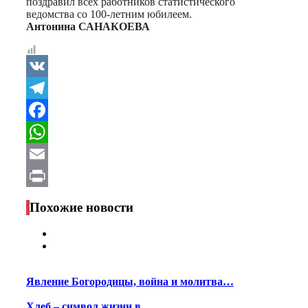
поздравил всех работников статистического
ведомства со 100-летним юбилеем.
Антонина САНАКОЕВА
VK
Telegram
Facebook
WhatsApp
Email
Print
Похожие новости
Явление Богородицы, война и молитва…
Хлеб – символ жизни в…