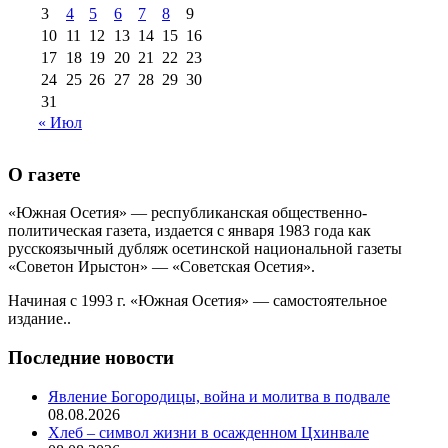
августа 2013 г
(12)
3
4
5
6
7
8
9
10
11
12
13
14
15
16
17
18
19
20
21
22
23
24
25
26
27
28
29
30
31
« Июл
О газете
«Южная Осетия» — республиканская общественно-
политическая газета, издается с января 1983 года как
русскоязычный дубляж осетинской национальной газеты
«Советон Ирыстон» — «Советская Осетия».
Начиная с 1993 г. «Южная Осетия» — самостоятельное
издание..
Последние новости
Явление Богородицы, война и молитва в подвале
08.08.2026
Хлеб – символ жизни в осажденном Цхинвале