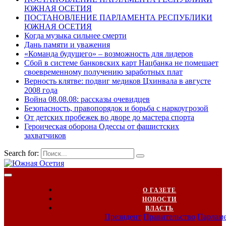
ЮЖНАЯ ОСЕТИЯ
ПОСТАНОВЛЕНИЕ ПАРЛАМЕНТА РЕСПУБЛИКИ
ЮЖНАЯ ОСЕТИЯ
Когда музыка сильнее смерти
Дань памяти и уважения
«Команда будущего» – возможность для лидеров
Сбой в системе банковских карт Нацбанка не помешает
своевременному получению заработных плат
Верность клятве: подвиг медиков Цхинвала в августе
2008 года
Война 08.08.08: рассказы очевидцев
Безопасность, правопорядок и борьба с наркоугрозой
От детских пробежек во дворе до мастера спорта
Героическая оборона Одессы от фашистских
захватчиков
Search for:
О ГАЗЕТЕ
НОВОСТИ
ВЛАСТЬ
Президент
Правительство
Парлам