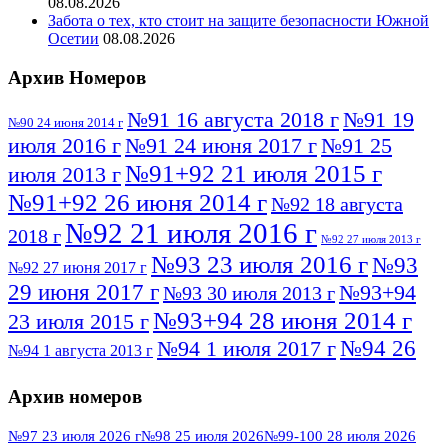
08.08.2026
Забота о тех, кто стоит на защите безопасности Южной
Осетии
08.08.2026
Архив Номеров
№91 16 августа 2018 г
№91 19
№90 24 июня 2014 г
июля 2016 г
№91 24 июня 2017 г
№91 25
№91+92 21 июля 2015 г
июля 2013 г
№91+92 26 июня 2014 г
№92 18 августа
№92 21 июля 2016 г
2018 г
№92 27 июля 2013 г
№93 23 июля 2016 г
№93
№92 27 июня 2017 г
29 июня 2017 г
№93+94
№93 30 июля 2013 г
№93+94 28 июня 2014 г
23 июля 2015 г
№94 26
№94 1 июля 2017 г
№94 1 августа 2013 г
июля 2016 г
№95 4 июля 2017 г
№95 1 июля 2014 г
Архив номеров
№95 7 августа 2012 г
№95 25 июля 2015 г
№95 28 июля 2016 г
№95+96 3 августа
№97 23 июля 2026 г
№98 25 июля 2026
№99-100 28 июля 2026