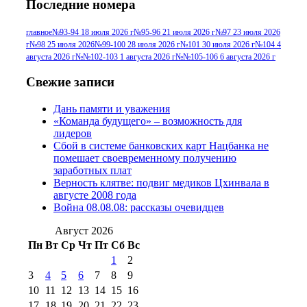
Последние номера
№96 9 августа 2012
июля 2017 г
(11)
г
(13)
№96+97 3
№96 28 июля 2015 г
(9)
главное
№93-94 18 июля 2026 г
№95-96 21 июля 2026 г
№97 23 июля 2026
г
№98 25 июля 2026
№99-100 28 июля 2026 г
№101 30 июля 2026 г
№104 4
№96+97 30 июля
июля 2014 г
(10)
августа 2026 г
№№102-103 1 августа 2026 г
№№105-106 6 августа 2026 г
2016 г
(13)
№97 8
№97 6 августа 2013 г
(6)
Свежие записи
№97 11 августа
июля 2017 г
(13)
Дань памяти и уважения
2012 г
(15)
№97 30 июля 2015 г
«Команда будущего» – возможность для
(15)
лидеров
№98 1 августа 2015 г
(10)
№98 2
Сбой в системе банковских карт Нацбанка не
августа 2016 г
(10)
№98 5 июля 2014 г
(10)
помешает своевременному получению
№98 14
заработных плат
№98 8 августа 2013 г
(9)
Верность клятве: подвиг медиков Цхинвала в
августа 2012 г
(14)
августе 2008 года
№98+99 11 июля
Война 08.08.08: рассказы очевидцев
№99 4 августа
2017 г
(9)
№99 4 августа 2015 г
(6)
2016 г
(12)
№99 16
Август 2026
№99 8 июля 2014 г
(9)
Пн
Вт
Ср
Чт
Пт
Сб
Вс
№99+100 10
августа 2012 г
(11)
1
2
августа 2013 г
(12)
3
4
5
6
7
8
9
10
11
12
13
14
15
16
17
18
19
20
21
22
23