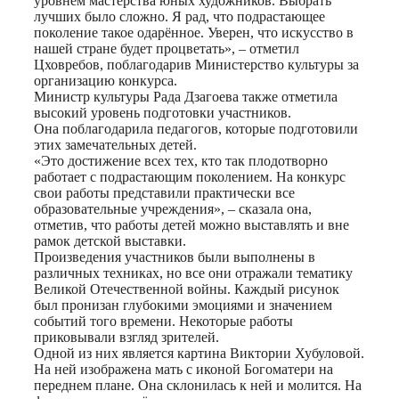
уровнем мастерства юных художников. Выбрать
лучших было сложно. Я рад, что подрастающее
поколение такое одарённое. Уверен, что искусство в
нашей стране будет процветать», – отметил
Цховребов, поблагодарив Министерство культуры за
организацию конкурса.
Министр культуры Рада Дзагоева также отметила
высокий уровень подготовки участников.
Она поблагодарила педагогов, которые подготовили
этих замечательных детей.
«Это достижение всех тех, кто так плодотворно
работает с подрастающим поколением. На конкурс
свои работы представили практически все
образовательные учреждения», – сказала она,
отметив, что работы детей можно выставлять и вне
рамок детской выставки.
Произведения участников были выполнены в
различных техниках, но все они отражали тематику
Великой Отечественной войны. Каждый рисунок
был пронизан глубокими эмоциями и значением
событий того времени. Некоторые работы
приковывали взгляд зрителей.
Одной из них является картина Виктории Хубуловой.
На ней изображена мать с иконой Богоматери на
переднем плане. Она склонилась к ней и молится. На