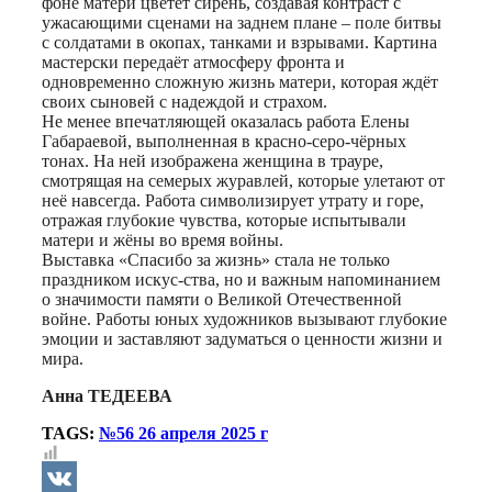
фоне матери цветёт сирень, создавая контраст с
ужасающими сценами на заднем плане – поле битвы
с солдатами в окопах, танками и взрывами. Картина
мастерски передаёт атмосферу фронта и
одновременно сложную жизнь матери, которая ждёт
своих сыновей с надеждой и страхом.
Не менее впечатляющей оказалась работа Елены
Габараевой, выполненная в красно-серо-чёрных
тонах. На ней изображена женщина в трауре,
смотрящая на семерых журавлей, которые улетают от
неё навсегда. Работа символизирует утрату и горе,
отражая глубокие чувства, которые испытывали
матери и жёны во время войны.
Выставка «Спасибо за жизнь» стала не только
праздником искус-ства, но и важным напоминанием
о значимости памяти о Великой Отечественной
войне. Работы юных художников вызывают глубокие
эмоции и заставляют задуматься о ценности жизни и
мира.
Анна ТЕДЕЕВА
TAGS:
№56 26 апреля 2025 г