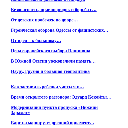
Безопасность, правопорядок и борьба с…
От детских пробежек во дворе…
Героическая оборона Одессы от фашистских…
От идеи – к большому…
Цена европейского выбора Пашиняна
В Южной Осетии увековечили память…
Науру, Грузия и большая геополитика
Как заставить ребенка учиться и…
Время открытого разговора: Эдуард Кокойты…
Модернизация пункта пропуска «Нижний
Зарамаг»
Барс на маршруте: древний орнамент…