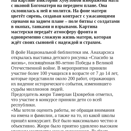
На картине Виктории Хубуловой изображена мать
с иконой Богоматери на переднем плане. Она
склонилась к ней и молится. На фоне матери
цветёт сирень, создавая контраст с ужасающими
сценами на заднем плане – поле битвы с солдатами
в окопах, танками и взрывами. Картина
мастерски передаёт атмосферу фронта и
одновременно сложную жизнь матери, которая
ждёт своих сыновей с надеждой и страхом.
В фойе Национальной библиотеки им. Анахарсиса
открылась выставка детского рисунка «Спасибо за
жизнь», посвящённая 80-летию Победы в Великой
Отечественной войне. В мероприятии приняли
участие более 100 учащихся в возрасте от 7 до 14 лет,
которые представили около 200 работ, отражающих
их видение исторического события, изменившего
судьбы миллионов людей.
Председатель жюри Тамерлан Цховребов отметил,
что участие в конкурсе приняли дети со всей
республики.
«Мы хотели оценить работы, не обращая внимания
на имена и фамилии, а также на то, из какой школы
пришёл конкурсант. Всё было максимально честно и
объективно. Жюри было приятно удивлено высоким