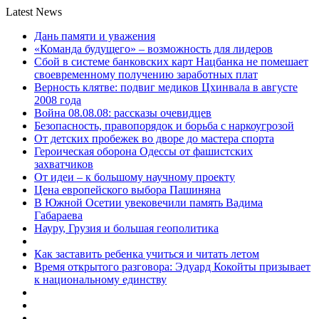
Latest News
Дань памяти и уважения
«Команда будущего» – возможность для лидеров
Сбой в системе банковских карт Нацбанка не помешает
своевременному получению заработных плат
Верность клятве: подвиг медиков Цхинвала в августе
2008 года
Война 08.08.08: рассказы очевидцев
Безопасность, правопорядок и борьба с наркоугрозой
От детских пробежек во дворе до мастера спорта
Героическая оборона Одессы от фашистских
захватчиков
От идеи – к большому научному проекту
Цена европейского выбора Пашиняна
В Южной Осетии увековечили память Вадима
Габараева
Науру, Грузия и большая геополитика
Как заставить ребенка учиться и читать летом
Время открытого разговора: Эдуард Кокойты призывает
к национальному единству