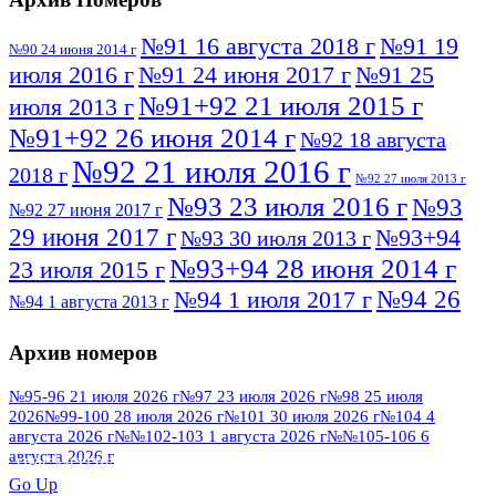
№91 16 августа 2018 г
№91 19
№90 24 июня 2014 г
июля 2016 г
№91 24 июня 2017 г
№91 25
№91+92 21 июля 2015 г
июля 2013 г
№91+92 26 июня 2014 г
№92 18 августа
№92 21 июля 2016 г
2018 г
№92 27 июля 2013 г
№93 23 июля 2016 г
№93
№92 27 июня 2017 г
29 июня 2017 г
№93+94
№93 30 июля 2013 г
№93+94 28 июня 2014 г
23 июля 2015 г
№94 26
№94 1 июля 2017 г
№94 1 августа 2013 г
июля 2016 г
№95 4 июля 2017 г
№95 1 июля 2014 г
Архив номеров
№95 7 августа 2012 г
№95 25 июля 2015 г
№95 28 июля 2016 г
№95+96 3 августа
№95-96 21 июля 2026 г
№97 23 июля 2026 г
№98 25 июля
2026
№99-100 28 июля 2026 г
№101 30 июля 2026 г
№104 4
№96 9 августа
2013 г
№96 6 июля 2017 г
августа 2026 г
№№102-103 1 августа 2026 г
№№105-106 6
2012 г
№96+97 3 июля 2014 г
августа 2026 г
№96 28 июля 2015 г
ПОСМОТРЕТЬ ВСЕ
№96+97 30 июля 2016 г
№97
Go Up
№97 6 августа 2013 г