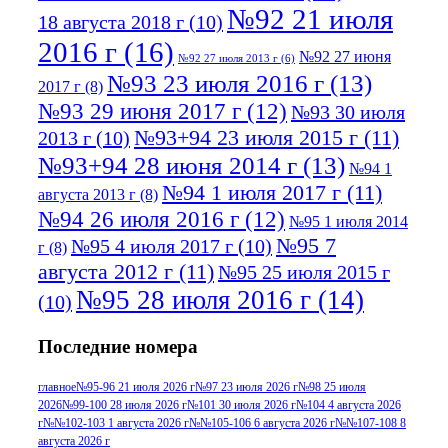
№92 21 июля
18 августа 2018 г
(10)
2016 г
(16)
№92 27 июня
№92 27 июля 2013 г
(6)
№93 23 июля 2016 г
(13)
2017 г
(8)
№93 29 июня 2017 г
(12)
№93 30 июля
№93+94 23 июля 2015 г
(11)
2013 г
(10)
№93+94 28 июня 2014 г
(13)
№94 1
№94 1 июля 2017 г
(11)
августа 2013 г
(8)
№94 26 июля 2016 г
(12)
№95 1 июля 2014
№95 7
№95 4 июля 2017 г
(10)
г
(8)
августа 2012 г
(11)
№95 25 июля 2015 г
№95 28 июля 2016 г
(14)
(10)
№95+96 3 августа 2013 г
(11)
№96 6
Последние номера
№96 9 августа 2012
июля 2017 г
(11)
г
(13)
№96+97 3
№96 28 июля 2015 г
(9)
главное
№95-96 21 июля 2026 г
№97 23 июля 2026 г
№98 25 июля
2026
№99-100 28 июля 2026 г
№101 30 июля 2026 г
№104 4 августа 2026
№96+97 30 июля
июля 2014 г
(10)
г
№№102-103 1 августа 2026 г
№№105-106 6 августа 2026 г
№№107-108 8
2016 г
(13)
№97 8
августа 2026 г