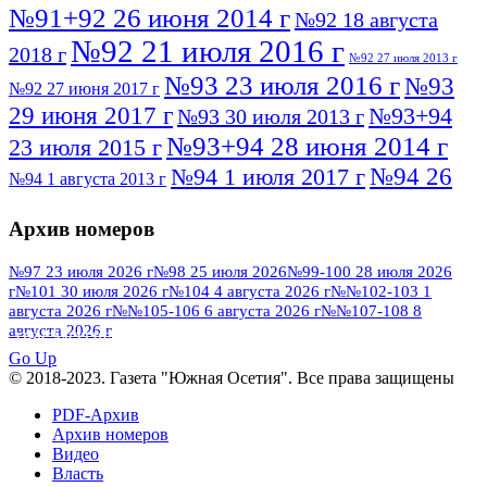
№91+92 26 июня 2014 г
№92 18 августа
№92 21 июля 2016 г
2018 г
№92 27 июля 2013 г
№93 23 июля 2016 г
№93
№92 27 июня 2017 г
29 июня 2017 г
№93+94
№93 30 июля 2013 г
№93+94 28 июня 2014 г
23 июля 2015 г
№94 26
№94 1 июля 2017 г
№94 1 августа 2013 г
июля 2016 г
№95 4 июля 2017 г
№95 1 июля 2014 г
Архив номеров
№95 7 августа 2012 г
№95 25 июля 2015 г
№95 28 июля 2016 г
№95+96 3 августа
№97 23 июля 2026 г
№98 25 июля 2026
№99-100 28 июля 2026
г
№101 30 июля 2026 г
№104 4 августа 2026 г
№№102-103 1
№96 9 августа
2013 г
№96 6 июля 2017 г
августа 2026 г
№№105-106 6 августа 2026 г
№№107-108 8
2012 г
№96+97 3 июля 2014 г
августа 2026 г
№96 28 июля 2015 г
ПОСМОТРЕТЬ ВСЕ
№96+97 30 июля 2016 г
№97
Go Up
№97 6 августа 2013 г
© 2018-2023. Газета "Южная Осетия". Все права защищены
№97 11 августа 2012 г
8 июля 2017 г
PDF-Архив
№97 30 июля 2015 г
№98 1 августа 2015 г
Архив номеров
Видео
№98 2 августа 2016 г
№98 5 июля 2014 г
№98 8
Власть