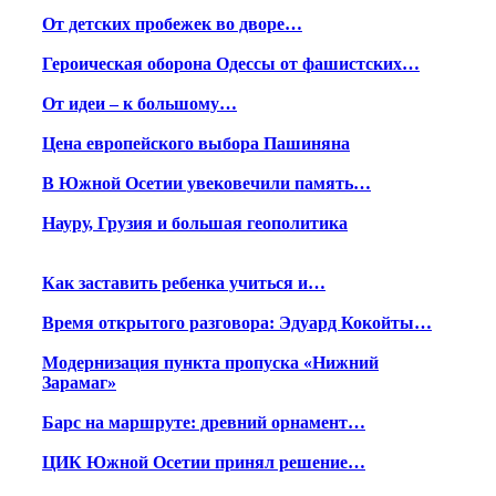
От детских пробежек во дворе…
Героическая оборона Одессы от фашистских…
От идеи – к большому…
Цена европейского выбора Пашиняна
В Южной Осетии увековечили память…
Науру, Грузия и большая геополитика
Как заставить ребенка учиться и…
Время открытого разговора: Эдуард Кокойты…
Модернизация пункта пропуска «Нижний
Зарамаг»
Барс на маршруте: древний орнамент…
ЦИК Южной Осетии принял решение…