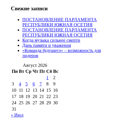
№97 6 августа 2013 г
(6)
№97 11 августа
июля 2017 г
(13)
Свежие записи
2012 г
(15)
№97 30 июля 2015 г
ПОСТАНОВЛЕНИЕ ПАРЛАМЕНТА
(15)
РЕСПУБЛИКИ ЮЖНАЯ ОСЕТИЯ
№98 1 августа 2015 г
(10)
№98 2
ПОСТАНОВЛЕНИЕ ПАРЛАМЕНТА
августа 2016 г
(10)
№98 5 июля 2014 г
(10)
РЕСПУБЛИКИ ЮЖНАЯ ОСЕТИЯ
№98 14
Когда музыка сильнее смерти
№98 8 августа 2013 г
(9)
Дань памяти и уважения
августа 2012 г
(14)
«Команда будущего» – возможность для
№98+99 11 июля
лидеров
№99 4 августа
2017 г
(9)
№99 4 августа 2015 г
(6)
2016 г
(12)
№99 16
Август 2026
№99 8 июля 2014 г
(9)
Пн
Вт
Ср
Чт
Пт
Сб
Вс
№99+100 10
августа 2012 г
(11)
1
2
августа 2013 г
(12)
3
4
5
6
7
8
9
10
11
12
13
14
15
16
17
18
19
20
21
22
23
24
25
26
27
28
29
30
31
« Июл