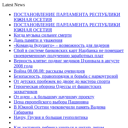
Latest News
ПОСТАНОВЛЕНИЕ ПАРЛАМЕНТА РЕСПУБЛИКИ
ЮЖНАЯ ОСЕТИЯ
ПОСТАНОВЛЕНИЕ ПАРЛАМЕНТА РЕСПУБЛИКИ
ЮЖНАЯ ОСЕТИЯ
Когда музыка сильнее смерти
Дань памяти и уважения
«Команда будущего» – возможность для лидеров
Сбой в системе банковских карт Нацбанка не помешает
своевременному получению заработных плат
Верность клятве: подвиг медиков Цхинвала в августе
2008 года
Война 08.08.08: рассказы очевидцев
Безопасность, правопорядок и борьба с наркоугрозой
От детских пробежек во дворе до мастера спорта
Героическая оборона Одессы от фашистских
захватчиков
От идеи – к большому научному проекту
Цена европейского выбора Пашиняна
В Южной Осетии увековечили память Вадима
Габараева
Науру, Грузия и большая геополитика
Как заставить ребенка учиться и читать летом