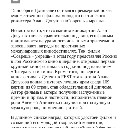
Print
15 ноября в Цхинвале состоялся премьерный показ
художественного фильма молодого осетинского
режиссера Алана Догузова «Соврешь – мрешь».
Несмотря на то, что созданием кинокартин Алан
Догузов занялся сравнительно недавно, его фильмы
принимаются на ура многочисленными зрителями и
завоевывают награды на престижных
международных кинофестивалях. Так, фильм
«Соврешь – умрешь» в этом году представлял Россию
в Год Российского кино в Берлине, открывал первый
крупный кинофестиваль в год кино под названием
«Литература и кино». Кроме того, по версии
кинофестиваля Детектив FEST эта картина Алана
Догузова вошла в пятерку лучших драм среди 109
картин из 89 стран, став обладательницей диплома.
Автор фильма и актеры получили заслуженные
премии и призы, в частности, исполнитель главной
роли Алексей Анищенко получил приз за лучшую
мужскую роль, по мнению зрителей.
В длинном списке наград, которых удостоен фильм и
создавший его молодой творческий коллектив,
значатся также: специальный приз «Золотой феникс»