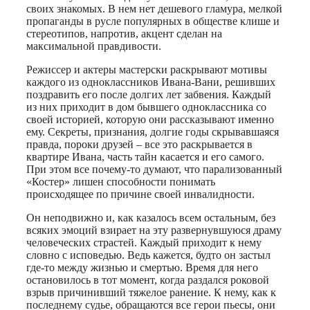
своих знакомых. В нем нет дешевого гламура, мелкой
пропаганды в русле популярных в обществе клише и
стереотипов, напротив, акцент сделан на
максимальной правдивости.
Режиссер и актеры мастерски раскрывают мотивы
каждого из одноклассников Ивана-Вани, решивших
поздравить его после долгих лет забвения. Каждый
из них приходит в дом бывшего одноклассника со
своей историей, которую они рассказывают именно
ему. Секреты, признания, долгие годы скрывавшаяся
правда, пороки друзей – все это раскрывается в
квартире Ивана, часть тайн касается и его самого.
При этом все почему-то думают, что парализованный
«Костер» лишен способности понимать
происходящее по причине своей инвалидности.
Он неподвижно и, как казалось всем остальным, без
всяких эмоций взирает на эту развернувшуюся драму
человеческих страстей. Каждый приходит к нему
словно с исповедью. Ведь кажется, будто он застыл
где-то между жизнью и смертью. Время для него
остановилось в тот момент, когда раздался роковой
взрыв причинивший тяжелое ранение. К нему, как к
последнему судье, обращаются все герои пьесы, они