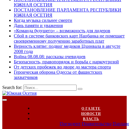
ЮЖНАЯ ОСЕТИЯ
ПОСТАНОВЛЕНИЕ ПАРЛАМЕНТА РЕСПУБЛИКИ
ЮЖНАЯ ОСЕТИЯ
Когда музыка сильнее смерти
Дань памяти и уважения
«Команда будущего» – возможность для лидеров
Сбой в системе банковских карт Нацбанка не помешает
своевременному получению заработных плат
Верность клятве: подвиг медиков Цхинвала в августе
2008 года
Война 08.08.08: рассказы очевидцев
Безопасность, правопорядок и борьба с наркоугрозой
От детских пробежек во дворе до мастера спорта
Героическая оборона Одессы от фашистских
захватчиков
Search for:
О ГАЗЕТЕ
НОВОСТИ
ВЛАСТЬ
Президент
Правительство
Парлам