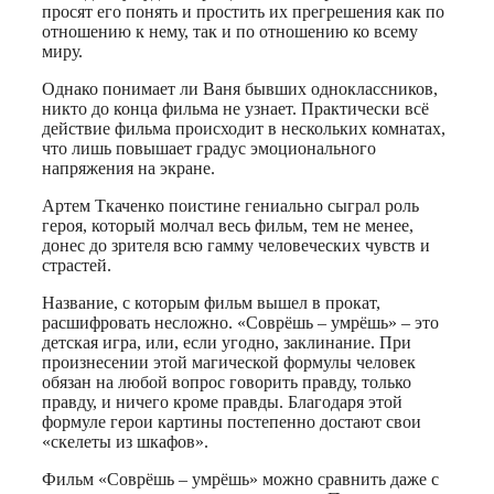
просят его понять и простить их прегрешения как по
отношению к нему, так и по отношению ко всему
миру.
Однако понимает ли Ваня бывших одноклассников,
никто до конца фильма не узнает. Практически всё
действие фильма происходит в нескольких комнатах,
что лишь повышает градус эмоционального
напряжения на экране.
Артем Ткаченко поистине гениально сыграл роль
героя, который молчал весь фильм, тем не менее,
донес до зрителя всю гамму человеческих чувств и
страстей.
Название, с которым фильм вышел в прокат,
расшифровать несложно. «Соврёшь – умрёшь» – это
детская игра, или, если угодно, заклинание. При
произнесении этой магической формулы человек
обязан на любой вопрос говорить правду, только
правду, и ничего кроме правды. Благодаря этой
формуле герои картины постепенно достают свои
«скелеты из шкафов».
Фильм «Соврёшь – умрёшь» можно сравнить даже с