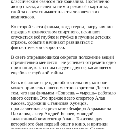
классическим сеансом психоанализа. Постепенно
автор пьесы, а вслед за ним и режиссёр картины,
слой за слоем снимают пласты человеческих
комплексов.
Ко второй части фильма, когда герои, нагрузившись
изрядным количеством спиртного, начинают
опускаться всё глубже и глубже в пучины детских
страхов, события начинают развиваться с
фантастической скоростью.
В свете открывающихся секретов положение вещей
стремительно меняется – не успевает отгреметь одно
признание, как за ним следует другое, касающееся
еще более глубокой тайны.
Есть в фильме еще одно обстоятельство, которое
может привлечь нашего местного зрителя. Дело в
том, что над фильмом «Соврешь – умрешь» работало
много осетин. Это прежде всего оператор Алан
Касоев, художник Станислав Хубецов,
прославленная актриса кино Земфира Авраамовна
Цахилова, актер Андрей Бероев, молодой
талантливый композитор Алана Токазова, для
которой это был первый опыт в кино, и критики