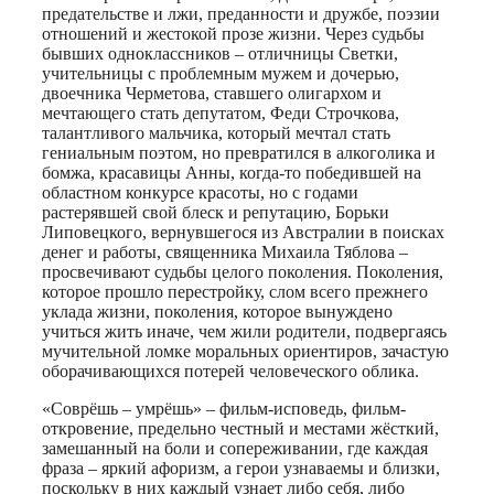
предательстве и лжи, преданности и дружбе, поэзии
отношений и жестокой прозе жизни. Через судьбы
бывших одноклассников – отличницы Светки,
учительницы с проблемным мужем и дочерью,
двоечника Черметова, ставшего олигархом и
мечтающего стать депутатом, Феди Строчкова,
талантливого мальчика, который мечтал стать
гениальным поэтом, но превратился в алкоголика и
бомжа, красавицы Анны, когда-то победившей на
областном конкурсе красоты, но с годами
растерявшей свой блеск и репутацию, Борьки
Липовецкого, вернувшегося из Австралии в поисках
денег и работы, священника Михаила Тяблова –
просвечивают судьбы целого поколения. Поколения,
которое прошло перестройку, слом всего прежнего
уклада жизни, поколения, которое вынуждено
учиться жить иначе, чем жили родители, подвергаясь
мучительной ломке моральных ориентиров, зачастую
оборачивающихся потерей человеческого облика.
«Соврёшь – умрёшь» – фильм-исповедь, фильм-
откровение, предельно честный и местами жёсткий,
замешанный на боли и сопереживании, где каждая
фраза – яркий афоризм, а герои узнаваемы и близки,
поскольку в них каждый узнает либо себя, либо