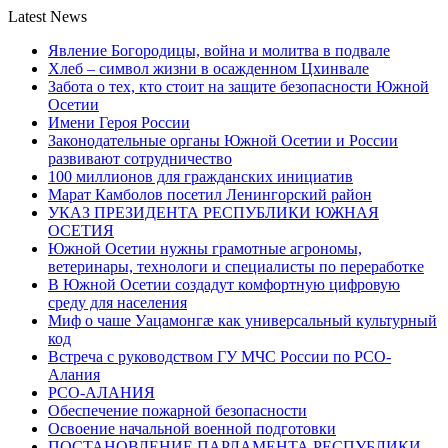
Latest News
Явление Богородицы, война и молитва в подвале
Хлеб – символ жизни в осажденном Цхинвале
Забота о тех, кто стоит на защите безопасности Южной
Осетии
Имени Героя России
Законодательные органы Южной Осетии и России
развивают сотрудничество
100 миллионов для гражданских инициатив
Марат Камболов посетил Ленингорский район
УКАЗ ПРЕЗИДЕНТА РЕСПУБЛИКИ ЮЖНАЯ
ОСЕТИЯ
Южной Осетии нужны грамотные агрономы,
ветеринары, технологи и специалисты по переработке
В Южной Осетии создадут комфортную цифровую
среду для населения
Миф о чаше Уацамонгæ как универсальный культурный
код
Встреча с руководством ГУ МЧС России по РСО-
Алания
РСО-АЛАНИЯ
Обеспечение пожарной безопасности
Освоение начальной военной подготовки
ПОСТАНОВЛЕНИЕ ПАРЛАМЕНТА РЕСПУБЛИКИ