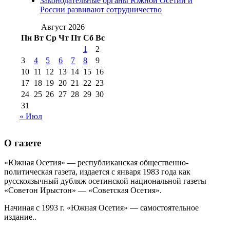
Законодательные органы Южной Осетии и
№98+99 11 июля
России развивают сотрудничество
№99 4 августа
2017 г
(9)
№99 4 августа 2015 г
(6)
2016 г
(12)
№99 16
Август 2026
№99 8 июля 2014 г
(9)
Пн
Вт
Ср
Чт
Пт
Сб
Вс
№99+100 10
августа 2012 г
(11)
1
2
августа 2013 г
(12)
3
4
5
6
7
8
9
10
11
12
13
14
15
16
17
18
19
20
21
22
23
24
25
26
27
28
29
30
31
« Июл
О газете
«Южная Осетия» — республиканская общественно-
политическая газета, издается с января 1983 года как
русскоязычный дубляж осетинской национальной газеты
«Советон Ирыстон» — «Советская Осетия».
Начиная с 1993 г. «Южная Осетия» — самостоятельное
издание..