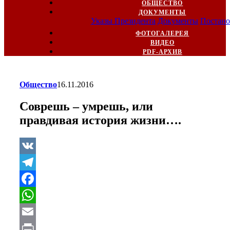
ОБЩЕСТВО
ДОКУМЕНТЫ
Указы Президента
Документы
Постано
ФОТОГАЛЕРЕЯ
ВИДЕО
PDF-АРХИВ
Общество
16.11.2016
Соврешь – умрешь, или
правдивая история жизни….
VK
Telegram
Facebook
WhatsApp
Email