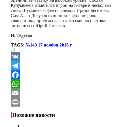
оценили ее музыку на высоком уровне. Сослан
Кулумбеков отметился игрой на гитаре в несколько
сцен. Шумовые эффекты сделала Ирина Бегизова.
Сам Алан Догузов исполнил в фильме роль
священника, причем сделать это ему посоветовал
автор пьесы Юрий Поляков.
И. Тедеева
TAGS:
№149 17 ноября 2016 г
VK
Telegram
Facebook
WhatsApp
Email
Print
Похожие новости