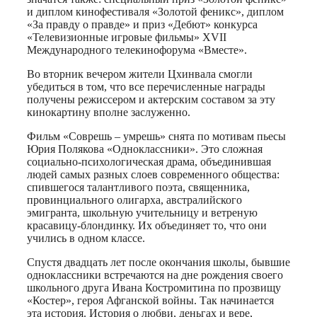
и диплом кинофестиваля «Золотой феникс», диплом
«За правду о правде» и приз «Дебют» конкурса
«Телевизионные игровые фильмы» XVII
Международного телекинофорума «Вместе».
Во вторник вечером жители Цхинвала смогли
убедиться в том, что все перечисленные награды
получены режиссером и актерским составом за эту
кинокартину вполне заслуженно.
Фильм «Соврешь – умрешь» снята по мотивам пьесы
Юрия Полякова «Одноклассники». Это сложная
социально-психологическая драма, объединившая
людей самых разных слоев современного общества:
спившегося талантливого поэта, священника,
провинциального олигарха, австралийского
эмигранта, школьную учительницу и ветреную
красавицу-блондинку. Их объединяет то, что они
учились в одном классе.
Спустя двадцать лет после окончания школы, бывшие
одноклассники встречаются на дне рождения своего
школьного друга Ивана Костромитина по прозвищу
«Костер», героя Афганской войны. Так начинается
эта история. История о любви, деньгах и вере,