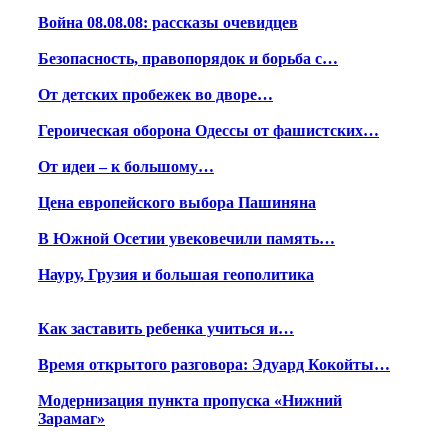
Война 08.08.08: рассказы очевидцев
Безопасность, правопорядок и борьба с…
От детских пробежек во дворе…
Героическая оборона Одессы от фашистских…
От идеи – к большому…
Цена европейского выбора Пашиняна
В Южной Осетии увековечили память…
Науру, Грузия и большая геополитика
Как заставить ребенка учиться и…
Время открытого разговора: Эдуард Кокойты…
Модернизация пункта пропуска «Нижний
Зарамаг»