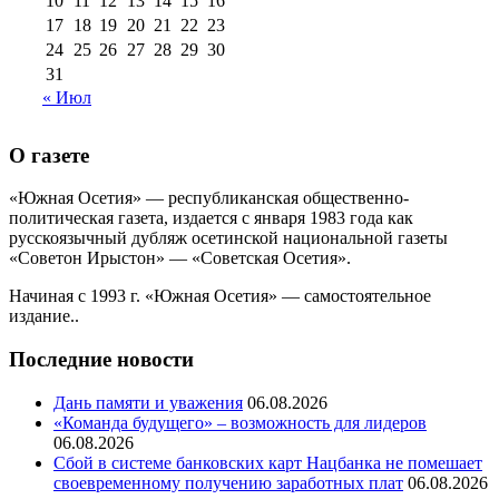
10
11
12
13
14
15
16
17
18
19
20
21
22
23
24
25
26
27
28
29
30
31
« Июл
О газете
«Южная Осетия» — республиканская общественно-
политическая газета, издается с января 1983 года как
русскоязычный дубляж осетинской национальной газеты
«Советон Ирыстон» — «Советская Осетия».
Начиная с 1993 г. «Южная Осетия» — самостоятельное
издание..
Последние новости
Дань памяти и уважения
06.08.2026
«Команда будущего» – возможность для лидеров
06.08.2026
Сбой в системе банковских карт Нацбанка не помешает
своевременному получению заработных плат
06.08.2026