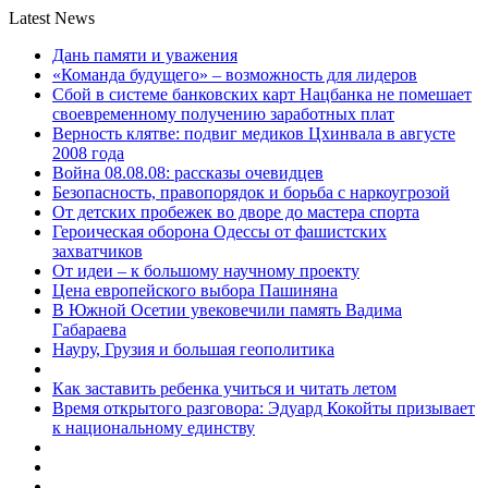
Latest News
Дань памяти и уважения
«Команда будущего» – возможность для лидеров
Сбой в системе банковских карт Нацбанка не помешает
своевременному получению заработных плат
Верность клятве: подвиг медиков Цхинвала в августе
2008 года
Война 08.08.08: рассказы очевидцев
Безопасность, правопорядок и борьба с наркоугрозой
От детских пробежек во дворе до мастера спорта
Героическая оборона Одессы от фашистских
захватчиков
От идеи – к большому научному проекту
Цена европейского выбора Пашиняна
В Южной Осетии увековечили память Вадима
Габараева
Науру, Грузия и большая геополитика
Как заставить ребенка учиться и читать летом
Время открытого разговора: Эдуард Кокойты призывает
к национальному единству