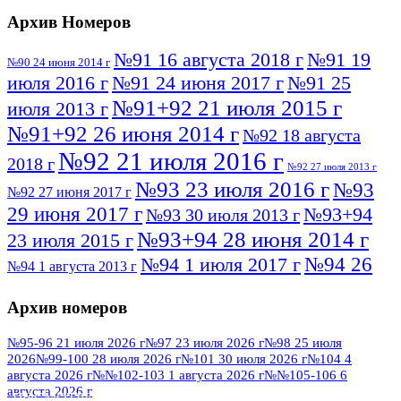
Архив Номеров
№91 16 августа 2018 г
№91 19
№90 24 июня 2014 г
июля 2016 г
№91 24 июня 2017 г
№91 25
№91+92 21 июля 2015 г
июля 2013 г
№91+92 26 июня 2014 г
№92 18 августа
№92 21 июля 2016 г
2018 г
№92 27 июля 2013 г
№93 23 июля 2016 г
№93
№92 27 июня 2017 г
29 июня 2017 г
№93+94
№93 30 июля 2013 г
№93+94 28 июня 2014 г
23 июля 2015 г
№94 26
№94 1 июля 2017 г
№94 1 августа 2013 г
июля 2016 г
№95 4 июля 2017 г
№95 1 июля 2014 г
Архив номеров
№95 7 августа 2012 г
№95 25 июля 2015 г
№95 28 июля 2016 г
№95+96 3 августа
№95-96 21 июля 2026 г
№97 23 июля 2026 г
№98 25 июля
2026
№99-100 28 июля 2026 г
№101 30 июля 2026 г
№104 4
№96 9 августа
2013 г
№96 6 июля 2017 г
августа 2026 г
№№102-103 1 августа 2026 г
№№105-106 6
2012 г
№96+97 3 июля 2014 г
августа 2026 г
№96 28 июля 2015 г
ПОСМОТРЕТЬ ВСЕ