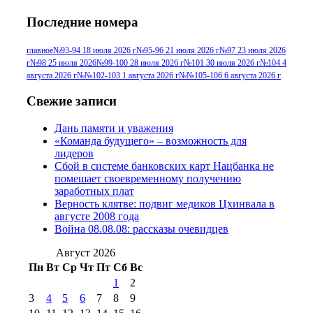
№95+96 3 августа 2013 г
(11)
№96 6
Последние номера
№96 9 августа 2012
июля 2017 г
(11)
г
(13)
№96+97 3
№96 28 июля 2015 г
(9)
главное
№93-94 18 июля 2026 г
№95-96 21 июля 2026 г
№97 23 июля 2026
г
№98 25 июля 2026
№99-100 28 июля 2026 г
№101 30 июля 2026 г
№104 4
№96+97 30 июля
июля 2014 г
(10)
августа 2026 г
№№102-103 1 августа 2026 г
№№105-106 6 августа 2026 г
2016 г
(13)
№97 8
№97 6 августа 2013 г
(6)
Свежие записи
№97 11 августа
июля 2017 г
(13)
Дань памяти и уважения
2012 г
(15)
№97 30 июля 2015 г
«Команда будущего» – возможность для
(15)
лидеров
№98 1 августа 2015 г
(10)
№98 2
Сбой в системе банковских карт Нацбанка не
августа 2016 г
(10)
№98 5 июля 2014 г
(10)
помешает своевременному получению
№98 14
заработных плат
№98 8 августа 2013 г
(9)
Верность клятве: подвиг медиков Цхинвала в
августа 2012 г
(14)
августе 2008 года
№98+99 11 июля
Война 08.08.08: рассказы очевидцев
№99 4 августа
2017 г
(9)
№99 4 августа 2015 г
(6)
2016 г
(12)
№99 16
Август 2026
№99 8 июля 2014 г
(9)
Пн
Вт
Ср
Чт
Пт
Сб
Вс
№99+100 10
августа 2012 г
(11)
1
2
августа 2013 г
(12)
3
4
5
6
7
8
9