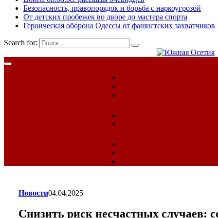
Безопасность, правопорядок и борьба с наркоугрозой
От детских пробежек во дворе до мастера спорта
Героическая оборона Одессы от фашистских захватчиков
Search for:
Новости
04.04.2025
Снизить риск несчастных случаев: с