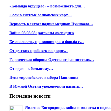
«Команда будущего» – возможность для…
Сбой в системе банковских карт…
Верность клятве: подвиг медиков Цхинвала…
Война 08.08.08: рассказы очевидцев
Безопасность, правопорядок и борьба с…
От детских пробежек во дворе…
Героическая оборона Одессы от фашистских…
От идеи – к большому…
Цена европейского выбора Пашиняна
В Южной Осетии увековечили память…
Последние новости
Явление Богородицы, война и молитва в подва