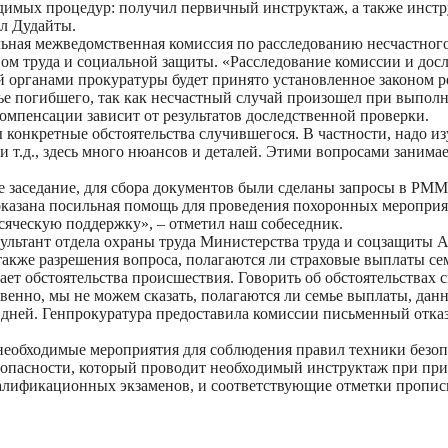
димых процедур: получил первичный инструктаж, а также инстр
ал Дудайты.
льная межведомственная комиссия по расследованию несчастног
ом труда и социальной защиты. «Расследование комиссии и дос
 органами прокуратуры будет принято установленное законом ре
ье погибшего, так как несчастный случай произошел при выполн
омпенсации зависит от результатов доследственной проверки.
 конкретные обстоятельства случившегося. В частности, надо и
 т.д., здесь много нюансов и деталей. Этими вопросами занимае
ое заседание, для сбора документов были сделаны запросы в РММ
азана посильная помощь для проведения похоронных мероприяти
всяческую поддержку», – отметил наш собеседник.
ультант отдела охраны труда Министерства труда и соцзащиты А
 также разрешения вопроса, полагаются ли страховые выплаты с
т обстоятельства происшествия. Говорить об обстоятельствах с
твенно, мы не можем сказать, полагаются ли семье выплаты, дан
5 дней. Генпрокуратура предоставила комиссии письменный отка
 необходимые мероприятия для соблюдения правил техники безопа
опасности, который проводит необходимый инструктаж при прие
квалификационных экзаменов, и соответствующие отметки пропис