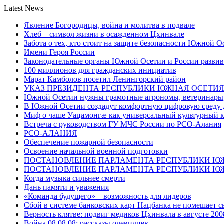
Latest News
Явление Богородицы, война и молитва в подвале
Хлеб – символ жизни в осажденном Цхинвале
Забота о тех, кто стоит на защите безопасности Южной О
Имени Героя России
Законодательные органы Южной Осетии и России развив
100 миллионов для гражданских инициатив
Марат Камболов посетил Ленингорский район
УКАЗ ПРЕЗИДЕНТА РЕСПУБЛИКИ ЮЖНАЯ ОСЕТИ
Южной Осетии нужны грамотные агрономы, ветеринары, 
В Южной Осетии создадут комфортную цифровую среду 
Миф о чаше Уацамонгæ как универсальный культурный 
Встреча с руководством ГУ МЧС России по РСО-Алания
РСО-АЛАНИЯ
Обеспечение пожарной безопасности
Освоение начальной военной подготовки
ПОСТАНОВЛЕНИЕ ПАРЛАМЕНТА РЕСПУБЛИКИ Ю
ПОСТАНОВЛЕНИЕ ПАРЛАМЕНТА РЕСПУБЛИКИ Ю
Когда музыка сильнее смерти
Дань памяти и уважения
«Команда будущего» – возможность для лидеров
Сбой в системе банковских карт Нацбанка не помешает 
Верность клятве: подвиг медиков Цхинвала в августе 200
Война 08.08.08: рассказы очевидцев