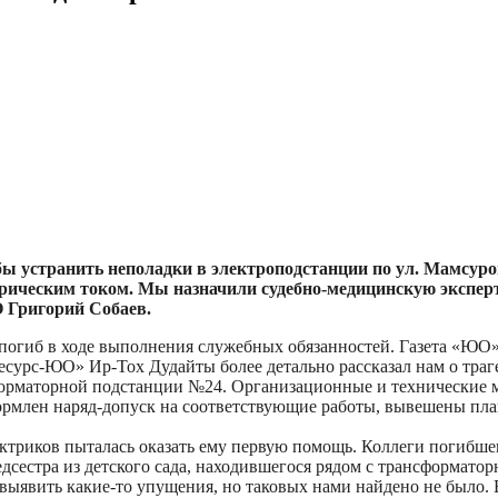
ы устранить неполадки в электроподстанции по ул. Мамсуро
ическим током. Мы назначили судебно-медицинскую эксперти
 Григорий Собаев.
погиб в ходе выполнения служебных обязанностей. Газета «ЮО»
рс-ЮО» Ир-Тох Дудайты более детально рассказал нам о трагед
форматорной подстанции №24. Организационные и технические 
ормлен наряд-допуск на соответствующие работы, вывешены пла
ектриков пыталась оказать ему первую помощь. Коллеги погибш
сестра из детского сада, находившегося рядом с трансформатор
выявить какие-то упущения, но таковых нами найдено не было.