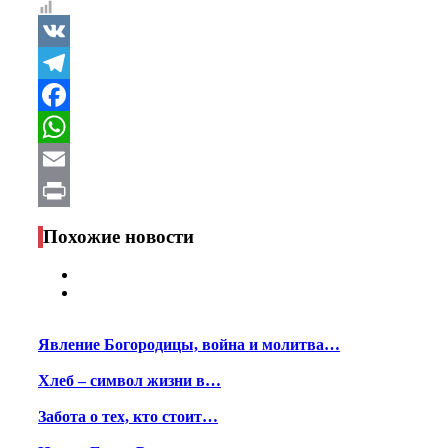
VK
Telegram
Facebook
WhatsApp
Email
Print
Похожие новости
Явление Богородицы, война и молитва…
Хлеб – символ жизни в…
Забота о тех, кто стоит…