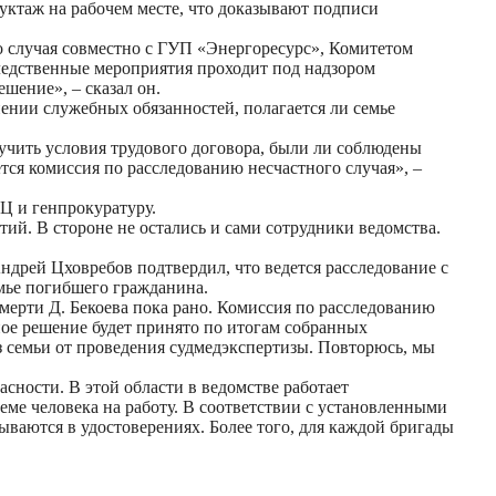
уктаж на рабочем месте, что доказывают подписи
о случая совместно с ГУП «Энергоресурс», Комитетом
ледственные мероприятия проходит под надзором
шение», – сказал он.
ении служебных обязанностей, полагается ли семье
зучить условия трудового договора, были ли соблюдены
тся комиссия по расследованию несчастного случая», –
Ц и генпрокуратуру.
й. В стороне не остались и сами сотрудники ведомства.
ндрей Цховребов подтвердил, что ведется расследование с
емье погибшего гражданина.
мерти Д. Бекоева пока рано. Комиссия по расследованию
ное решение будет принято по итогам собранных
з семьи от проведения судмедэкспертизы. Повторюсь, мы
сности. В этой области в ведомстве работает
ме человека на работу. В соответствии с установленными
ываются в удостоверениях. Более того, для каждой бригады