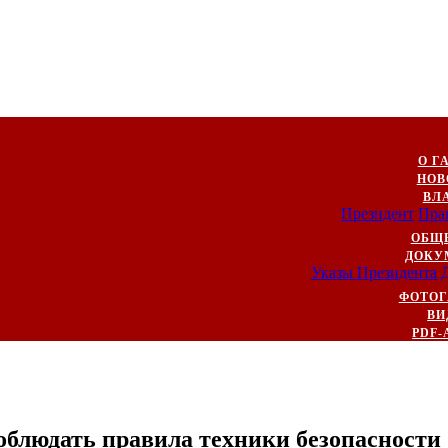
О Г
НОВ
ВЛ
Президент
Пра
ОБЩ
ДОКУ
Указы Президента
ФОТОГ
ВИ
PDF-
облюдать правила техники безопасности