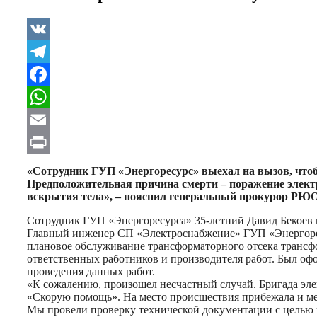
VK
Telegram
Facebook
WhatsApp
Email
Print
«Сотрудник ГУП «Энергоресурс» выехал на вызов, чтоб
Предположительная причина смерти – поражение электр
вскрытия тела», – пояснил генеральный прокурор РЮО
Сотрудник ГУП «Энергоресурса» 35-летний Давид Бекоев 
Главный инженер СП «Электроснабжение» ГУП «Энергоресу
плановое обслуживание трансформаторного отсека транс
ответственных работников и производителя работ. Был оф
проведения данных работ.
«К сожалению, произошел несчастный случай. Бригада эл
«Скорую помощь». На место происшествия прибежала и мед
Мы провели проверку технической документации с целью 