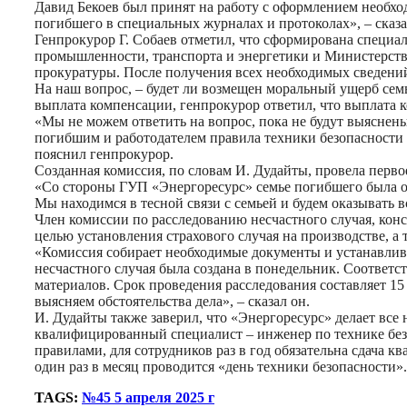
Давид Бекоев был принят на работу с оформлением необхо
погибшего в специальных журналах и протоколах», – сказ
Генпрокурор Г. Собаев отметил, что сформирована специа
промышленности, транспорта и энергетики и Министерств
прокуратуры. После получения всех необходимых сведений
На наш вопрос, – будет ли возмещен моральный ущерб сем
выплата компенсации, генпрокурор ответил, что выплата к
«Мы не можем ответить на вопрос, пока не будут выяснены
погибшим и работодателем правила техники безопасности и
пояснил генпрокурор.
Созданная комиссия, по словам И. Дудайты, провела перв
«Со стороны ГУП «Энергоресурс» семье погибшего была ок
Мы находимся в тесной связи с семьей и будем оказывать 
Член комиссии по расследованию несчастного случая, конс
целью установления страхового случая на производстве, а
«Комиссия собирает необходимые документы и устанавливае
несчастного случая была создана в понедельник. Соответс
материалов. Срок проведения расследования составляет 1
выясняем обстоятельства дела», – сказал он.
И. Дудайты также заверил, что «Энергоресурс» делает все
квалифицированный специалист – инженер по технике без
правилами, для сотрудников раз в год обязательна сдача 
один раз в месяц проводится «день техники безопасности».
TAGS:
№45 5 апреля 2025 г