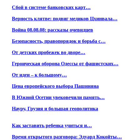
Сбой в системе банковских карт…
Верность клятве: подвиг медиков Цхинвала…
Война 08.08.08: рассказы очевидцев
Безопасность, правопорядок и борьба с…
От детских пробежек во дворе…
Героическая оборона Одессы от фашистских…
От идеи – к большому…
Цена европейского выбора Пашиняна
В Южной Осетии увековечили память…
Науру, Грузия и большая геополитика
Как заставить ребенка учиться и…
Время открытого разговора: Эдуард Кокойты…