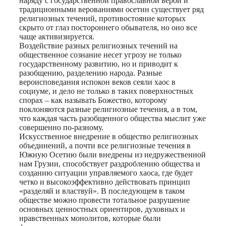
наряду с государственной православной верой и
традиционными верованиями осетин существует ряд
религиозных течений, противостояние которых
скрыто от глаз постороннего обывателя, но оно все
чаще активизируется.
Воздействие разных религиозных течений на
общественное сознание несет угрозу не только
государственному развитию, но и приводит к
разобщению, разделению народа. Разные
вероисповедания испокон веков сеяли хаос в
социуме, и дело не только в таких поверхностных
спорах – как называть Божество, которому
поклоняются разные религиозные течения, а в том,
что каждая часть разобщенного общества мыслит уже
совершенно по-разному.
Искусственное внедрение в общество религиозных
объединений, а почти все религиозные течения в
Южную Осетию были внедрены из недружественной
нам Грузии, способствует раздроблению общества и
созданию ситуации управляемого хаоса, где будет
четко и высокоэффективно действовать принцип
«разделяй и властвуй». В последующем в таком
обществе можно провести тотальное разрушение
основных ценностных ориентиров, духовных и
нравственных монолитов, которые были