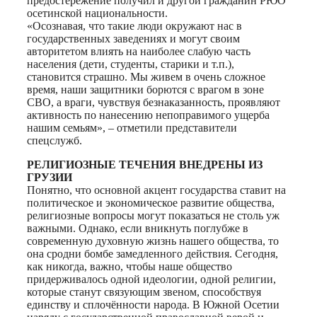
предостережение получил и другой гражданин РЮО
осетинской национальности.
«Осознавая, что такие люди окружают нас в
государственных заведениях и могут своим
авторитетом влиять на наиболее слабую часть
населения (дети, студенты, старики и т.п.),
становится страшно. Мы живем в очень сложное
время, наши защитники борются с врагом в зоне
СВО, а враги, чувствуя безнаказанность, проявляют
активность по нанесению непоправимого ущерба
нашим семьям», – отметили представители
спецслужб.
РЕЛИГИОЗНЫЕ ТЕЧЕНИЯ ВНЕДРЕНЫ ИЗ
ГРУЗИИ
Понятно, что основной акцент государства ставит на
политическое и экономическое развитие общества,
религиозные вопросы могут показаться не столь уж
важными. Однако, если вникнуть поглубже в
современную духовную жизнь нашего общества, то
она сродни бомбе замедленного действия. Сегодня,
как никогда, важно, чтобы наше общество
придерживалось одной идеологии, одной религии,
которые станут связующим звеном, способствуя
единству и сплочённости народа. В Южной Осетии