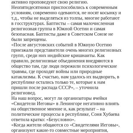
активно проповедуют свою религию.
Неопятидесятники приспособились к современным
условиям, современно одеваются, не носят косынку и
т.д., чтобы не выделяться из толпы, многие работают
в госструктурах. Баптисты – самая малочисленная
религиозная группа в Южной Осетии и самая
безопасная. Баптисты даже в Советском Союзе не
были запрещены.
«После августовских событий в Южную Осетию
приезжали представители очень многих религиозных
групп, среди них индийские кришнаиты. Как
правило, религиозные объединения внедряются в
общество там, где люди пережили психологические
травмы, где проходят войны или природные
катаклизмы. К счастью, нам удалось их выдворить, в
республике остались только те, которые к нам
пришли после распада СССР», – уточнила
религиовед.
На наш вопрос, могут ли организаторы ячейки
«Свидетели Иеговы» в Ленингоре негативно влиять
на общественное мнение и, как результат – на
политические процессы в республике, Соня Хубаева
ответила кратко: «Безусловно».
«Когда жители общаются со «Свидетелями Иеговы»,
организуют какие-то совместные мероприятия,