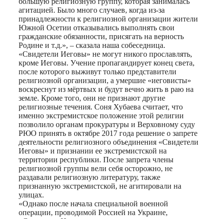
большую религиозную группу, которая занималась
агитацией. Было много случаев, когда из-за
принадлежности к религиозной организации жители
Южной Осетии отказывались выполнять свои
гражданские обязанности, присягать на верность
Родине и т.д.», – сказала наша собеседница.
«Свидетели Иеговы» не могут никого прославлять,
кроме Иеговы. Учение пропагандирует конец света,
после которого выживут только представители
религиозной организации, а умершие «иеговисты»
воскреснут из мёртвых и будут вечно жить в раю на
земле. Кроме того, они не признают другие
религиозные течения. Соня Хубаева считает, что
именно экстремистское положение этой религии
позволило органам прокуратуры и Верховному суду
РЮО принять в октябре 2017 года решение о запрете
деятельности религиозного объединения «Свидетели
Иеговы» и признании ее экстремистской на
территории республики. После запрета члены
религиозной группы вели себя осторожно, не
раздавали религиозную литературу, также
признанную экстремистской, не агитировали на
улицах.
«Однако после начала специальной военной
операции, проводимой Россией на Украине,