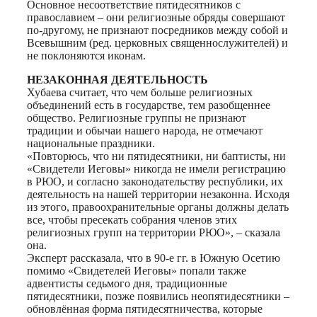
Основное несоответствие пятидесятников с
православием – они религиозные обряды совершают
по-другому, не признают посредников между собой и
Всевышним (ред. церковных священнослужителей) и
не поклоняются иконам.
НЕЗАКОННАЯ ДЕЯТЕЛЬНОСТЬ
Хубаева считает, что чем больше религиозных
объединений есть в государстве, тем разобщеннее
общество. Религиозные группы не признают
традиции и обычаи нашего народа, не отмечают
национальные праздники.
«Повторюсь, что ни пятидесятники, ни баптисты, ни
«Свидетели Иеговы» никогда не имели регистрацию
в РЮО, и согласно законодательству республики, их
деятельность на нашей территории незаконна. Исходя
из этого, правоохранительные органы должны делать
все, чтобы пресекать собрания членов этих
религиозных групп на территории РЮО», – сказала
она.
Эксперт рассказала, что в 90-е гг. в Южную Осетию
помимо «Свидетелей Иеговы» попали также
адвентисты седьмого дня, традиционные
пятидесятники, позже появились неопятидесятники –
обновлённая форма пятидесятничества, которые