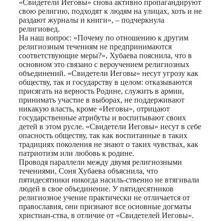
«Свидетели Иеговы» снова активно пропагандируют
свою религию, подходят к людям на улицах, хоть и не
раздают журналы и книги», – подчеркнула
религиовед.
На наш вопрос: «Почему по отношению к другим
религиозным течениям не предпринимаются
соответствующие меры?», Хубаева пояснила, что в
основном это связано с вероучением религиозных
объединений. «Свидетели Иеговы» несут угрозу как
обществу, так и государству в целом: отказываются
присягать на верность Родине, служить в армии,
принимать участие в выборах, не поддерживают
никакую власть, кроме «Иеговы», отрицают
государственные атрибуты и воспитывают своих
детей в этом русле. «Свидетели Иеговы» несут в себе
опасность обществу, так как воспитанные в таких
традициях поколения не знают о таких чувствах, как
патриотизм или любовь к родине.
Проводя параллели между двумя религиозными
течениями, Соня Хубаева объяснила, что
пятидесятники никогда насиль-ственно не втягивали
людей в свое объединение. У пятидесятников
религиозное учение практически не отличается от
православия, они признают все основные догматы
христиан-ства, в отличие от «Свидетелей Иеговы».