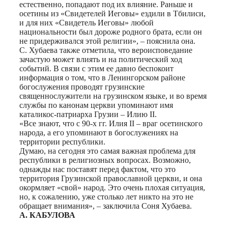
естественно, попадают под их влияние. Раньше и
осетины из «Свидетелей Иеговы» ездили в Тбилиси,
и для них «Свидетель Иеговы» любой
национальности был дороже родного брата, если он
не придерживался этой религии», – пояснила она.
С. Хубаева также отметила, что вероисповедание
зачастую может влиять и на политический ход
событий. В связи с этим ее давно беспокоит
информация о том, что в Ленингорском районе
богослужения проводят грузинские
священнослужители на грузинском языке, и во время
службы по канонам церкви упоминают имя
каталикос-патриарха Грузии – Илию II.
«Все знают, что с 90-х гг. Илия II – враг осетинского
народа, а его упоминают в богослужениях на
территории республики.
Думаю, на сегодня это самая важная проблема для
республики в религиозных вопросах. Возможно,
однажды нас поставят перед фактом, что это
территория Грузинской православной церкви, и она
окормляет «свой» народ. Это очень плохая ситуация,
но, к сожалению, уже столько лет никто на это не
обращает внимания», – заключила Соня Хубаева.
А. КАБУЛОВА