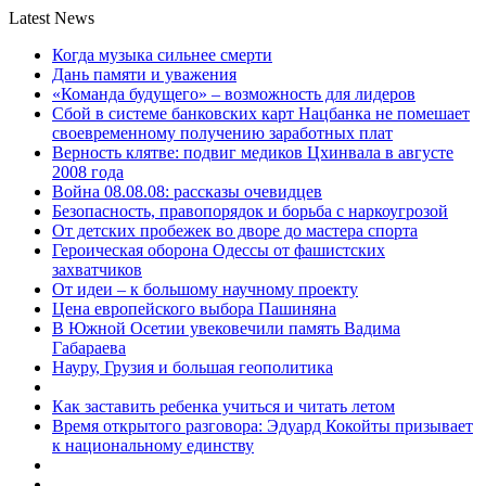
Latest News
Когда музыка сильнее смерти
Дань памяти и уважения
«Команда будущего» – возможность для лидеров
Сбой в системе банковских карт Нацбанка не помешает
своевременному получению заработных плат
Верность клятве: подвиг медиков Цхинвала в августе
2008 года
Война 08.08.08: рассказы очевидцев
Безопасность, правопорядок и борьба с наркоугрозой
От детских пробежек во дворе до мастера спорта
Героическая оборона Одессы от фашистских
захватчиков
От идеи – к большому научному проекту
Цена европейского выбора Пашиняна
В Южной Осетии увековечили память Вадима
Габараева
Науру, Грузия и большая геополитика
Как заставить ребенка учиться и читать летом
Время открытого разговора: Эдуард Кокойты призывает
к национальному единству