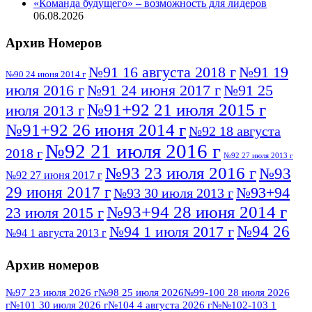
«Команда будущего» – возможность для лидеров
06.08.2026
Архив Номеров
№91 16 августа 2018 г
№91 19
№90 24 июня 2014 г
июля 2016 г
№91 24 июня 2017 г
№91 25
№91+92 21 июля 2015 г
июля 2013 г
№91+92 26 июня 2014 г
№92 18 августа
№92 21 июля 2016 г
2018 г
№92 27 июля 2013 г
№93 23 июля 2016 г
№93
№92 27 июня 2017 г
29 июня 2017 г
№93+94
№93 30 июля 2013 г
№93+94 28 июня 2014 г
23 июля 2015 г
№94 26
№94 1 июля 2017 г
№94 1 августа 2013 г
июля 2016 г
№95 4 июля 2017 г
№95 1 июля 2014 г
Архив номеров
№95 7 августа 2012 г
№95 25 июля 2015 г
№95 28 июля 2016 г
№95+96 3 августа
№97 23 июля 2026 г
№98 25 июля 2026
№99-100 28 июля 2026
г
№101 30 июля 2026 г
№104 4 августа 2026 г
№№102-103 1
№96 9 августа
2013 г
№96 6 июля 2017 г