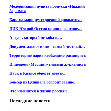
Модернизация пункта пропуска «Нижний
Зарамаг»
Барс на маршруте: древний орнамент…
ЦИК Южной Осетии принял решение…
Август, который не забыть…
Документальное кино – самый честный…
Территорию парка необходимо расширять
Ипподром «Мустанг» глазами журналиста
Парк в Квайсе обретет новую…
Боксер из Цхинвала оспорит звание…
Что изменится в жизни россиян…
Последние новости