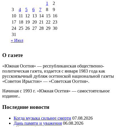
августа 2013 г
(12)
1
2
3
4
5
6
7
8
9
10
11
12
13
14
15
16
17
18
19
20
21
22
23
24
25
26
27
28
29
30
31
« Июл
О газете
«Южная Осетия» — республиканская общественно-
политическая газета, издается с января 1983 года как
русскоязычный дубляж осетинской национальной газеты
«Советон Ирыстон» — «Советская Осетия».
Начиная с 1993 г. «Южная Осетия» — самостоятельное
издание..
Последние новости
Когда музыка сильнее смерти
07.08.2026
Дань памяти и уважения
06.08.2026