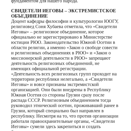
фундаментом для нашего народа.
СВИДЕТЕЛИ ИЕГОВЫ – ЭКСТРЕМИСТСКОЕ
ОБЪЕДИНЕНИЕ
Доцент кафедры философии и культурологии ЮОГУ,
религиовед Соня Хубаева отметила, что «Свидетели
Иеговы» – религиозное объединение, которое
официально не зарегистрировано в Министерстве
юстиции РЮО. Законодательство Южной Осетии в
области религии, а именно «Закон о свободе совести
и религиозных объединениях в РЮО» и «Закон о
миссионерской деятельности в РЮО» запрещают
деятельность религиозных объединений, не
имеющих официальной регистрации.
«Деятельность всех религиозных групп проходит на
территории республики нелегально, а «Свидетели
Иеговы» и вовсе признаны экстремистской
организацией. Они были внедрены в Республику
Южная Осетия со стороны Грузии сразу после
распада СССР. Религиозным объединением тогда
руководил этнический осетин, проживавший ранее в
Грузии, который специально был направлен в
республику. Несмотря на то, что против организации
работали правоохранительные органы, «Свидетели
Иеговы» сумели здесь закрепиться и создать