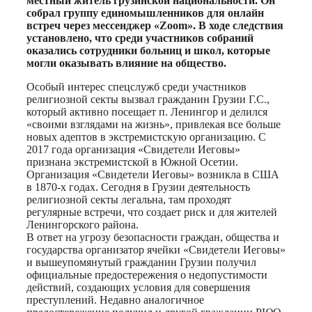
местный житель грузинской национальности. Он
собрал группу единомышленников для онлайн
встреч через мессенджер «Zoom». В ходе следствия
установлено, что среди участников собраний
оказались сотрудники больниц и школ, которые
могли оказывать влияние на общество.
Особый интерес спецслужб среди участников
религиозной секты вызвал гражданин Грузии Г.С.,
который активно посещает п. Ленингор и делился
«своими взглядами на жизнь», привлекая все больше
новых адептов в экстремистскую организацию. С
2017 года организация «Свидетели Иеговы»
признана экстремистской в Южной Осетии.
Организация «Свидетели Иеговы» возникла в США
в 1870-х годах. Сегодня в Грузии деятельность
религиозной секты легальна, там проходят
регулярные встречи, что создает риск и для жителей
Ленингорского района.
В ответ на угрозу безопасности граждан, общества и
государства организатор ячейки «Свидетели Иеговы»
и вышеупомянутый гражданин Грузии получил
официальные предостережения о недопустимости
действий, создающих условия для совершения
преступлений. Недавно аналогичное