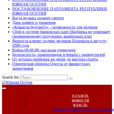
ЮЖНАЯ ОСЕТИЯ
ПОСТАНОВЛЕНИЕ ПАРЛАМЕНТА РЕСПУБЛИКИ
ЮЖНАЯ ОСЕТИЯ
Когда музыка сильнее смерти
Дань памяти и уважения
«Команда будущего» – возможность для лидеров
Сбой в системе банковских карт Нацбанка не помешает
своевременному получению заработных плат
Верность клятве: подвиг медиков Цхинвала в августе
2008 года
Война 08.08.08: рассказы очевидцев
Безопасность, правопорядок и борьба с наркоугрозой
От детских пробежек во дворе до мастера спорта
Героическая оборона Одессы от фашистских
захватчиков
Search for:
О ГАЗЕТЕ
НОВОСТИ
ВЛАСТЬ
Президент
Правительство
Парлам