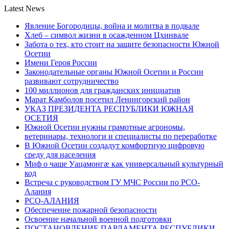
Latest News
Явление Богородицы, война и молитва в подвале
Хлеб – символ жизни в осажденном Цхинвале
Забота о тех, кто стоит на защите безопасности Южной
Осетии
Имени Героя России
Законодательные органы Южной Осетии и России
развивают сотрудничество
100 миллионов для гражданских инициатив
Марат Камболов посетил Ленингорский район
УКАЗ ПРЕЗИДЕНТА РЕСПУБЛИКИ ЮЖНАЯ
ОСЕТИЯ
Южной Осетии нужны грамотные агрономы,
ветеринары, технологи и специалисты по переработке
В Южной Осетии создадут комфортную цифровую
среду для населения
Миф о чаше Уацамонгæ как универсальный культурный
код
Встреча с руководством ГУ МЧС России по РСО-
Алания
РСО-АЛАНИЯ
Обеспечение пожарной безопасности
Освоение начальной военной подготовки
ПОСТАНОВЛЕНИЕ ПАРЛАМЕНТА РЕСПУБЛИКИ