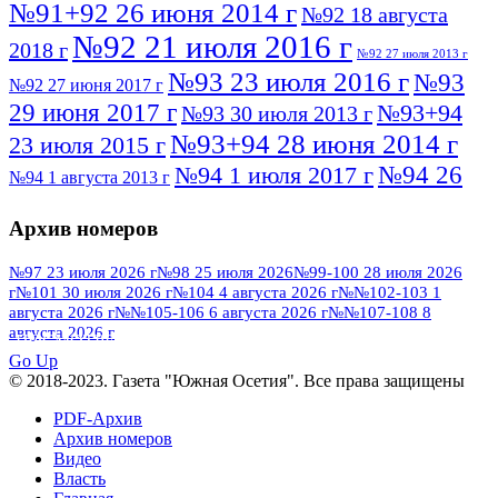
№91+92 26 июня 2014 г
№92 18 августа
№92 21 июля 2016 г
2018 г
№92 27 июля 2013 г
№93 23 июля 2016 г
№93
№92 27 июня 2017 г
29 июня 2017 г
№93+94
№93 30 июля 2013 г
№93+94 28 июня 2014 г
23 июля 2015 г
№94 26
№94 1 июля 2017 г
№94 1 августа 2013 г
июля 2016 г
№95 4 июля 2017 г
№95 1 июля 2014 г
Архив номеров
№95 7 августа 2012 г
№95 25 июля 2015 г
№95 28 июля 2016 г
№95+96 3 августа
№97 23 июля 2026 г
№98 25 июля 2026
№99-100 28 июля 2026
г
№101 30 июля 2026 г
№104 4 августа 2026 г
№№102-103 1
№96 9 августа
2013 г
№96 6 июля 2017 г
августа 2026 г
№№105-106 6 августа 2026 г
№№107-108 8
2012 г
№96+97 3 июля 2014 г
августа 2026 г
№96 28 июля 2015 г
ПОСМОТРЕТЬ ВСЕ
№96+97 30 июля 2016 г
№97
Go Up
№97 6 августа 2013 г
© 2018-2023. Газета "Южная Осетия". Все права защищены
№97 11 августа 2012 г
8 июля 2017 г
PDF-Архив
№97 30 июля 2015 г
№98 1 августа 2015 г
Архив номеров
Видео
№98 2 августа 2016 г
№98 5 июля 2014 г
№98 8
Власть
№98 14 августа 2012 г
августа 2013 г