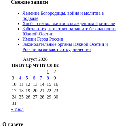
№97 11 августа
июля 2017 г
(13)
Свежие записи
2012 г
(15)
№97 30 июля 2015 г
Явление Богородицы, война и молитва в
(15)
подвале
№98 1 августа 2015 г
(10)
№98 2
Хлеб – символ жизни в осажденном Цхинвале
августа 2016 г
(10)
№98 5 июля 2014 г
(10)
Забота о тех, кто стоит на защите безопасности
№98 14
Южной Осетии
№98 8 августа 2013 г
(9)
Имени Героя России
августа 2012 г
(14)
Законодательные органы Южной Осетии и
№98+99 11 июля
России развивают сотрудничество
№99 4 августа
2017 г
(9)
№99 4 августа 2015 г
(6)
2016 г
(12)
№99 16
Август 2026
№99 8 июля 2014 г
(9)
Пн
Вт
Ср
Чт
Пт
Сб
Вс
№99+100 10
августа 2012 г
(11)
1
2
августа 2013 г
(12)
3
4
5
6
7
8
9
10
11
12
13
14
15
16
17
18
19
20
21
22
23
24
25
26
27
28
29
30
31
« Июл
О газете