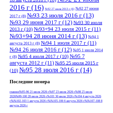
2016 г
(16)
№92 27 июня
№92 27 июля 2013 г
(6)
№93 23 июля 2016 г
(13)
2017 г
(8)
№93 29 июня 2017 г
(12)
№93 30 июля
№93+94 23 июля 2015 г
(11)
2013 г
(10)
№93+94 28 июня 2014 г
(13)
№94 1
№94 1 июля 2017 г
(11)
августа 2013 г
(8)
№94 26 июля 2016 г
(12)
№95 1 июля 2014
№95 7
№95 4 июля 2017 г
(10)
г
(8)
августа 2012 г
(11)
№95 25 июля 2015 г
№95 28 июля 2016 г
(14)
(10)
№95+96 3 августа 2013 г
(11)
№96 6
Последние номера
№96 9 августа 2012
июля 2017 г
(11)
г
(13)
№96+97 3
№96 28 июля 2015 г
(9)
главное
№95-96 21 июля 2026 г
№97 23 июля 2026 г
№98 25 июля
2026
№99-100 28 июля 2026 г
№101 30 июля 2026 г
№104 4 августа 2026
№96+97 30 июля
июля 2014 г
(10)
г
№№102-103 1 августа 2026 г
№№105-106 6 августа 2026 г
№№107-108 8
2016 г
(13)
№97 8
августа 2026 г
№97 6 августа 2013 г
(6)