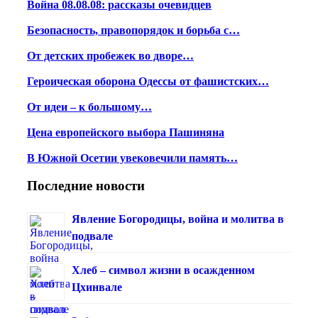
Война 08.08.08: рассказы очевидцев
Безопасность, правопорядок и борьба с…
От детских пробежек во дворе…
Героическая оборона Одессы от фашистских…
От идеи – к большому…
Цена европейского выбора Пашиняна
В Южной Осетии увековечили память…
Последние новости
Явление Богородицы, война и молитва в
подвале
Хлеб – символ жизни в осажденном
Цхинвале