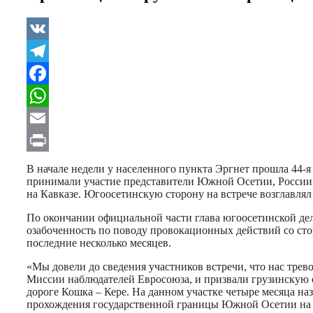
VK
Telegram
Facebook
WhatsApp
Email
Print
В начале недели у населенного пункта Эргнет прошла 44
принимали участие представители Южной Осетии, России,
на Кавказе. Югоосетинскую сторону на встрече возглавля
По окончании официальной части глава югоосетинской дел
озабоченность по поводу провокационных действий со ст
последние несколько месяцев.
«Мы довели до сведения участников встречи, что нас трев
Миссии наблюдателей Евросоюза, и призвали грузинскую с
дороге Кошка – Кере. На данном участке четыре месяца н
прохождения государственной границы Южной Осетии на д