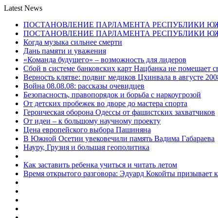
Latest News
ПОСТАНОВЛЕНИЕ ПАРЛАМЕНТА РЕСПУБЛИКИ Ю
ПОСТАНОВЛЕНИЕ ПАРЛАМЕНТА РЕСПУБЛИКИ Ю
Когда музыка сильнее смерти
Дань памяти и уважения
«Команда будущего» – возможность для лидеров
Сбой в системе банковских карт Нацбанка не помешает 
Верность клятве: подвиг медиков Цхинвала в августе 200
Война 08.08.08: рассказы очевидцев
Безопасность, правопорядок и борьба с наркоугрозой
От детских пробежек во дворе до мастера спорта
Героическая оборона Одессы от фашистских захватчиков
От идеи – к большому научному проекту
Цена европейского выбора Пашиняна
В Южной Осетии увековечили память Вадима Габараева
Науру, Грузия и большая геополитика
Как заставить ребенка учиться и читать летом
Время открытого разговора: Эдуард Кокойты призывает 