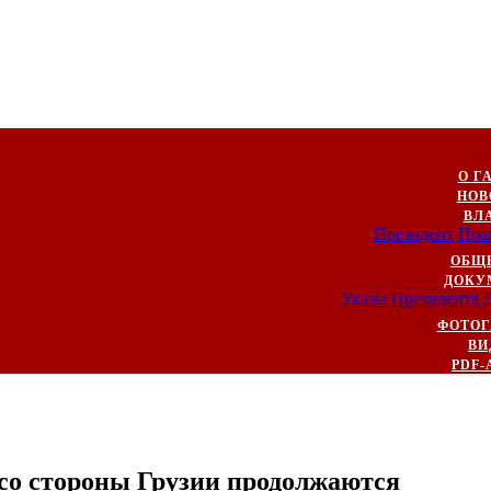
О Г
НОВ
ВЛ
Президент
Пра
ОБЩ
ДОКУ
Указы Президента
ФОТОГ
ВИ
PDF-
со стороны Грузии продолжаются