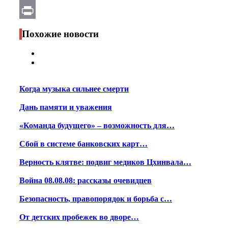
Email
Print
Похожие новости
Когда музыка сильнее смерти
Дань памяти и уважения
«Команда будущего» – возможность для…
Сбой в системе банковских карт…
Верность клятве: подвиг медиков Цхинвала…
Война 08.08.08: рассказы очевидцев
Безопасность, правопорядок и борьба с…
От детских пробежек во дворе…