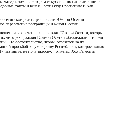
м материалом, на котором искусственно нанесли линию
добные факты Южная Осетия будет расценивать как
 югоосетинской делегации, власти Южной Осетии
нное пересечение госграницы Южной Осетии.
 отношении заключенных – граждан Южной Осетии, которые
 этих четырех граждан Южной Осетии обнадежили, что они
. Это обстоятельство, якобы, отразится на их
данной просьбой к руководству Республики, которое пошло
, извините, не получилось», – отметил Хох Гаглойти.