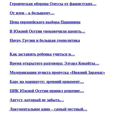
Героическая оборона Одессы от фашистских…
От идеи – к большому…
Цена европейского выбора Пашиняна
В Южной Осетии увековечили память…
Науру, Грузия и большая геополитика
Как заставить ребенка учиться и…
Время открытого разговора: Эдуард Кокойты…
Модернизация пункта пропуска «Нижний Зарамаг»
Барс на маршруте: древний орнамент…
ЦИК Южной Осетии принял решение…
Август, который не забыть…
Документальное кино – самый честный…