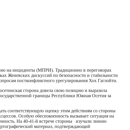
анию на инциденты (МПРИ). Традиционно в переговорах
ах Женевских дискуссий по безопасности и стабильности
вопросам постконфликтного урегулирования Хох Гаглойти.
осетинская сторона довела свою позицию и выразила
государственной границы Республики Южная Осетия за
 дать соответствующую оценку этим действиям со стороны
ксцессов. Особую обеспокоенность вызывает ситуация на
енность. На 40-41-й встрече стороны изучали линию
картографический материал, подтверждающий