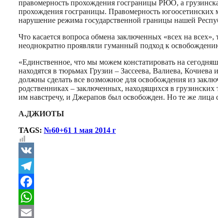
правомерность прохождения госграницы РЮО, а грузинска
прохождения госграницы. Правомерность югоосетинских м
нарушение режима государственной границы нашей Республ
Что касается вопроса обмена заключенных «всех на всех»,
неоднократно проявляли гуманный подход к освобождению
«Единственное, что мы можем констатировать на сегодня
находятся в тюрьмах Грузии – Зассеева, Валиева, Кочиев
должны сделать все возможное для освобождения из заклю
родственниках – заключенных, находящихся в грузинских 
им навстречу, и Джерапов был освобожден. Но те же лица 
А.ДЖИОТЫ
TAGS:
№60+61 1 мая 2014 г
VK
Telegram
Facebook
WhatsApp