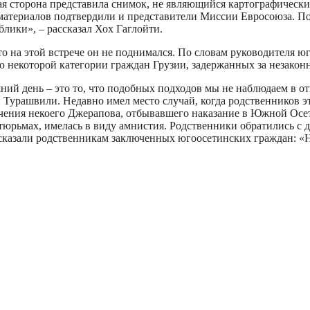
я сторона представила снимок, не являющийся картографически
атериалов подтвердили и представители Миссии Евросоюза. По
ики», – рассказал Хох Гаглойти.
 то на этой встрече он не поднимался. По словам руководителя
 некоторой категории граждан Грузии, задержанных за незако
шний день – это то, что подобных подходов мы не наблюдаем в
а и Турашвили. Недавно имел место случай, когда родственников
чения некоего Джерапова, отбывавшего наказание в Южной Осетии
тюрьмах, имелась в виду амнистия. Родственники обратились с 
сказали родственникам заключенных югоосетинских граждан: «Ну