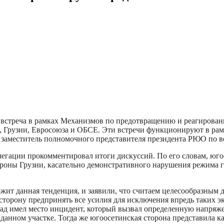
-я встреча в рамках Механизмов по предотвращению и реагиров
 Грузии, Евросоюза и ОБСЕ. Эти встречи функционируют в рамк
л заместитель полномочного представителя президента РЮО по 
егации прокомментировал итоги дискуссий. По его словам, юго
ороны Грузии, касательно демонстративного нарушения режима 
ожит данная тенденция, и заявили, что считаем целесообразным
торону предпринять все усилия для исключения впредь таких э
азад имел место инцидент, который вызвал определенную напряж
анном участке. Тогда же югоосетинская сторона представила 