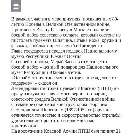
Email
Print
В рамках участия в мероприятиях, посвященных 80-
летию Победы в Великой Отечественной войне,
Президенту Алану Гаглоеву в Москве подарили
боевой набор советского солдата, который состоит из
пистолета-пулемета Шпагина, штыка-ножа, кружки и
фляжки, сообщает пресс-служба Президента.
Глава государства передал подарок Национальному
музею Республики Южная Осетия.
Со своей стороны, Мераб Зассеев отметил, что
боевой набор – ценный подарок для Национального
музея Республики Южная Осетия.
«Он займет почетное место в отделе президентских
подарков», – сказал он.
Легендарный пистолет-пулемет Шпагина (ППШ) по
праву заслужил славу самого верного товарища
советского солдата Великой Отечественной войны.
Созданное советским конструктором Георгием
Семеновичем Шпагиным (1897-1952 гг.) оружие
отличается точностью и скорострельностью стрельбы,
удивительной простотой и надежностью
конструкции.
На вооружение Красной Армии ППШ был принят 21