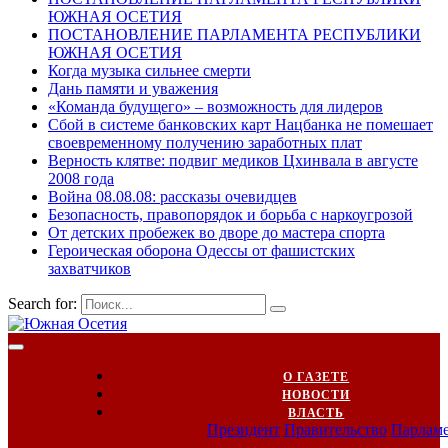
ЮЖНАЯ ОСЕТИЯ
ПОСТАНОВЛЕНИЕ ПАРЛАМЕНТА РЕСПУБЛИКИ
ЮЖНАЯ ОСЕТИЯ
Когда музыка сильнее смерти
Дань памяти и уважения
«Команда будущего» – возможность для лидеров
Сбой в системе банковских карт Нацбанка не помешает
своевременному получению заработных плат
Верность клятве: подвиг медиков Цхинвала в августе
2008 года
Война 08.08.08: рассказы очевидцев
Безопасность, правопорядок и борьба с наркоугрозой
От детских пробежек во дворе до мастера спорта
Героическая оборона Одессы от фашистских
захватчиков
Search for:
О ГАЗЕТЕ
НОВОСТИ
ВЛАСТЬ
Президент
Правительство
Парлам