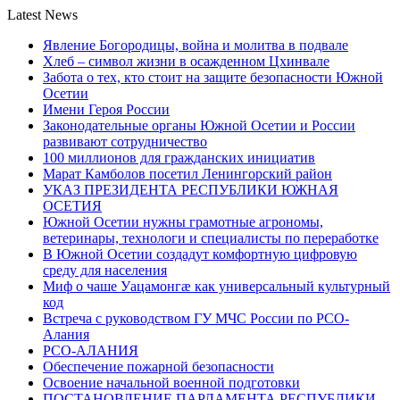
Latest News
Явление Богородицы, война и молитва в подвале
Хлеб – символ жизни в осажденном Цхинвале
Забота о тех, кто стоит на защите безопасности Южной
Осетии
Имени Героя России
Законодательные органы Южной Осетии и России
развивают сотрудничество
100 миллионов для гражданских инициатив
Марат Камболов посетил Ленингорский район
УКАЗ ПРЕЗИДЕНТА РЕСПУБЛИКИ ЮЖНАЯ
ОСЕТИЯ
Южной Осетии нужны грамотные агрономы,
ветеринары, технологи и специалисты по переработке
В Южной Осетии создадут комфортную цифровую
среду для населения
Миф о чаше Уацамонгæ как универсальный культурный
код
Встреча с руководством ГУ МЧС России по РСО-
Алания
РСО-АЛАНИЯ
Обеспечение пожарной безопасности
Освоение начальной военной подготовки
ПОСТАНОВЛЕНИЕ ПАРЛАМЕНТА РЕСПУБЛИКИ