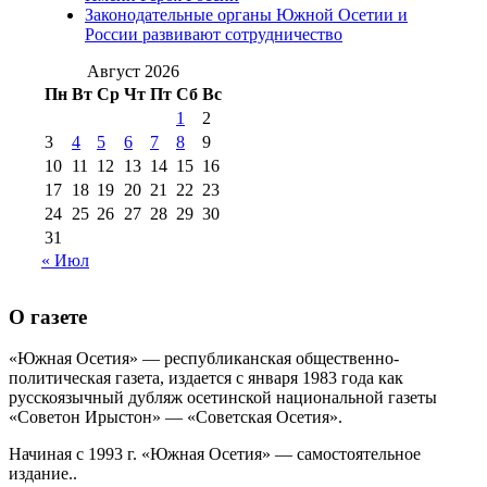
августа 2012 г
(14)
Законодательные органы Южной Осетии и
№98+99 11 июля
России развивают сотрудничество
№99 4 августа
2017 г
(9)
№99 4 августа 2015 г
(6)
2016 г
(12)
№99 16
Август 2026
№99 8 июля 2014 г
(9)
Пн
Вт
Ср
Чт
Пт
Сб
Вс
№99+100 10
августа 2012 г
(11)
1
2
августа 2013 г
(12)
3
4
5
6
7
8
9
10
11
12
13
14
15
16
17
18
19
20
21
22
23
24
25
26
27
28
29
30
31
« Июл
О газете
«Южная Осетия» — республиканская общественно-
политическая газета, издается с января 1983 года как
русскоязычный дубляж осетинской национальной газеты
«Советон Ирыстон» — «Советская Осетия».
Начиная с 1993 г. «Южная Осетия» — самостоятельное
издание..