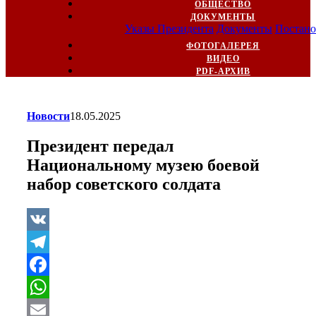
ОБЩЕСТВО
ДОКУМЕНТЫ
Указы Президента
Документы
Постано
ФОТОГАЛЕРЕЯ
ВИДЕО
PDF-АРХИВ
Новости
18.05.2025
Президент передал
Национальному музею боевой
набор советского солдата
VK
Telegram
Facebook
WhatsApp