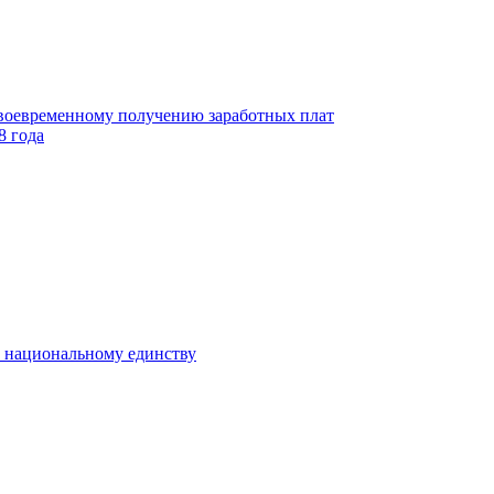
своевременному получению заработных плат
8 года
к национальному единству