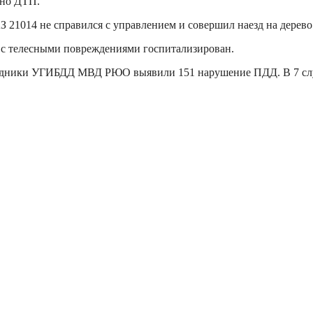
дно ДТП.
З 21014 не справился с управлением и совершил наезд на дерево
, с телесными повреждениями госпитализирован.
удники УГИБДД МВД РЮО выявили 151 нарушение ПДД. В 7 случ