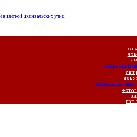
й визиткой цхинвальских улиц
О Г
НОВ
ВЛ
Президент
Пра
ОБЩ
ДОКУ
Указы Президента
ФОТОГ
ВИ
PDF-