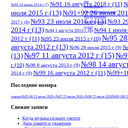
№91 16 августа 2018 г
(11)
№
№90 24 июня 2014 г
(7)
июля 2015 г
(13)
№91+92 26 июня 201
№93 23 июля 2016 г
(13)
№93 29
2017 г
(8)
2014 г
(13)
№94 1 июля 
№94 1 августа 2013 г
(8)
№95 28
2012 г
(11)
№95 25 июля 2015 г
(10)
августа 2012 г
(13)
№
№96 28 июля 2015 г
(9)
№97 11 августа 2012 г
(15)
№97
(13)
№98 14 август
г
(10)
№98 8 августа 2013 г
(9)
№99+10
№99 16 августа 2012 г
(11)
2014 г
(9)
Последние номера
главное
№95-96 21 июля 2026 г
№97 23 июля 2026 г
№98 25 июля 2026
№99-100 2
Свежие записи
Когда музыка сильнее смерти
Дань памяти и уважения