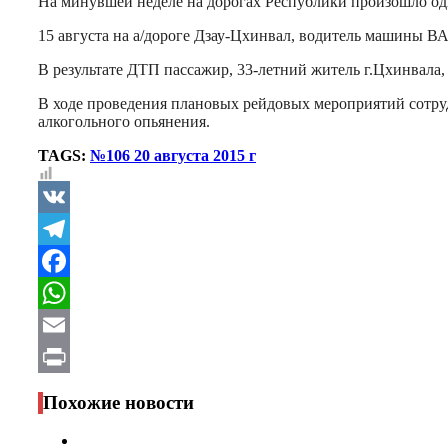
На минувшей неделе на дорогах Республики произошло о
15 августа на а/дороге Дзау-Цхинвал, водитель машины ВА
В результате ДТП пассажир, 33-летний житель г.Цхинвала
В ходе проведения плановых рейдовых мероприятий сотр
алкогольного опьянения.
TAGS:
№106 20 августа 2015 г
VK
Telegram
Facebook
WhatsApp
Email
Print
Похожие новости