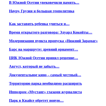
В Южной Осетии увековечили память…
Науру, Грузия и большая геополитика
Как заставить ребенка учиться и…
Время открытого разговора: Эдуард Кокойты…
Модернизация пункта пропуска «Нижний Зарамаг»
Барс на маршруте: древний орнамент…
ЦИК Южной Осетии принял решение…
Август, который не забыть…
Документальное кино – самый честный…
Территорию парка необходимо расширять
Ипподром «Мустанг» глазами журналиста
Парк в Квайсе обретет новую…