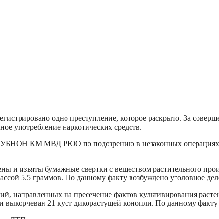
арегистрировано одно преступление, которое раскрыто. За сове
нное употребление наркотических средств.
ми УБНОН КМ МВД РЮО по подозрению в незаконных операциях 
ны и изъяты бумажные свертки с веществом растительного про
ссой 5.5 граммов. По данному факту возбуждено уголовное дело
й, направленных на пресечение фактов культивирования расте
выкорчеван 21 куст дикорастущей конопли. По данному факту 