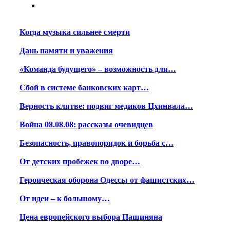
Когда музыка сильнее смерти
Дань памяти и уважения
«Команда будущего» – возможность для…
Сбой в системе банковских карт…
Верность клятве: подвиг медиков Цхинвала…
Война 08.08.08: рассказы очевидцев
Безопасность, правопорядок и борьба с…
От детских пробежек во дворе…
Героическая оборона Одессы от фашистских…
От идеи – к большому…
Цена европейского выбора Пашиняна