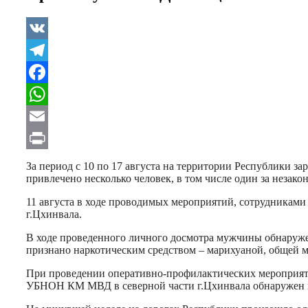
VK
Telegram
Facebook
WhatsApp
Email
Print
За период с 10 по 17 августа на территории Республики з
привлечено несколько человек, в том числе один за незако
11 августа в ходе проводимых мероприятий, сотрудника
г.Цхинвала.
В ходе проведенного личного досмотра мужчины обнаруже
признано наркотическим средством – марихуаной, общей ма
При проведении оперативно-профилактических мероприяти
УБНОН КМ МВД в северной части г.Цхинвала обнаружен и 