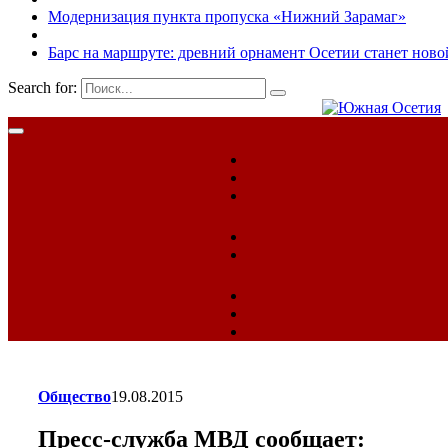
Модернизация пункта пропуска «Нижний Зарамаг»
Барс на маршруте: древний орнамент Осетии станет ново
Search for:
Общество
19.08.2015
Пресс-служба МВД сообщает: