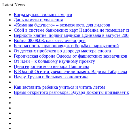
Latest News
Когда музыка сильнее смерти
Дань памяти и уважения
«Команда будущего» – возможность для лидеров
Сбой в системе банковских карт Нацбанка не помешает 
Верность клятве: подвиг медиков Цхинвала в августе 200
Война 08.08.08: рассказы очевидцев
Безопасность, правопорядок и борьба с наркоугрозой
От детских пробежек во дворе до мастера спорта
Героическая оборона Одессы от фашистских захватчиков
От идеи – к большому научному проекту
Цена европейского выбора Пашиняна
В Южной Осетии увековечили память Вадима Габараева
Науру, Грузия и большая геополитика
Как заставить ребенка учиться и читать летом
Время открытого разговора: Эдуард Кокойты призывает 