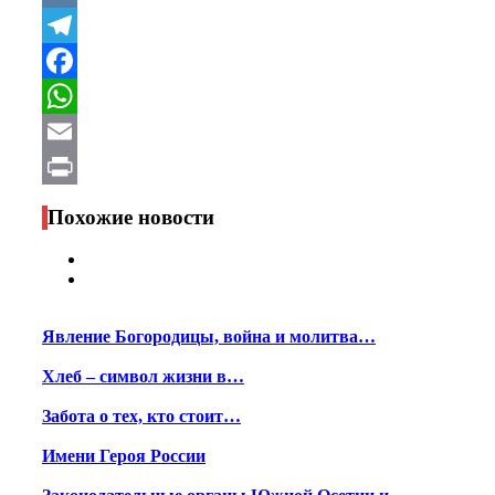
VK
Telegram
Facebook
WhatsApp
Email
Print
Похожие новости
Явление Богородицы, война и молитва…
Хлеб – символ жизни в…
Забота о тех, кто стоит…
Имени Героя России