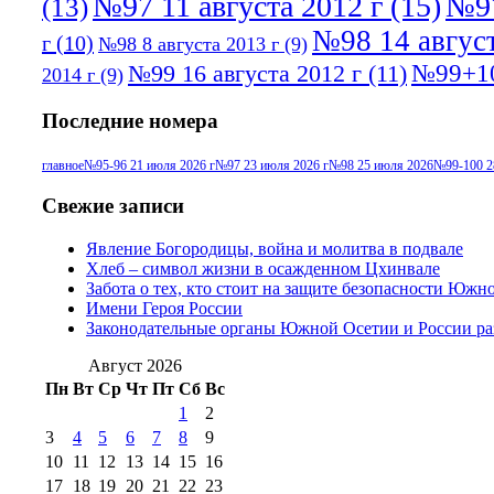
№97 11 августа 2012 г
(15)
№97
(13)
№98 14 август
г
(10)
№98 8 августа 2013 г
(9)
№99+10
№99 16 августа 2012 г
(11)
2014 г
(9)
Последние номера
главное
№95-96 21 июля 2026 г
№97 23 июля 2026 г
№98 25 июля 2026
№99-100 2
Свежие записи
Явление Богородицы, война и молитва в подвале
Хлеб – символ жизни в осажденном Цхинвале
Забота о тех, кто стоит на защите безопасности Южн
Имени Героя России
Законодательные органы Южной Осетии и России ра
Август 2026
Пн
Вт
Ср
Чт
Пт
Сб
Вс
1
2
3
4
5
6
7
8
9
10
11
12
13
14
15
16
17
18
19
20
21
22
23