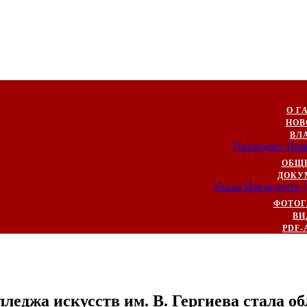
О Г
НОВ
ВЛ
Президент
Пра
ОБЩ
ДОКУ
Указы Президента
ФОТОГ
ВИ
PDF-
леджа искусств им. В. Гергиева стала об