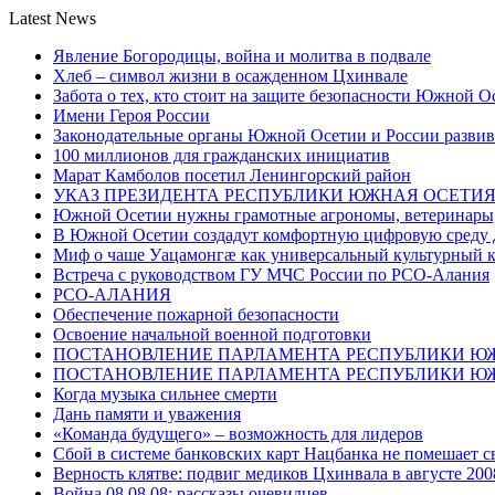
Latest News
Явление Богородицы, война и молитва в подвале
Хлеб – символ жизни в осажденном Цхинвале
Забота о тех, кто стоит на защите безопасности Южной О
Имени Героя России
Законодательные органы Южной Осетии и России развив
100 миллионов для гражданских инициатив
Марат Камболов посетил Ленингорский район
УКАЗ ПРЕЗИДЕНТА РЕСПУБЛИКИ ЮЖНАЯ ОСЕТИ
Южной Осетии нужны грамотные агрономы, ветеринары, 
В Южной Осетии создадут комфортную цифровую среду 
Миф о чаше Уацамонгæ как универсальный культурный 
Встреча с руководством ГУ МЧС России по РСО-Алания
РСО-АЛАНИЯ
Обеспечение пожарной безопасности
Освоение начальной военной подготовки
ПОСТАНОВЛЕНИЕ ПАРЛАМЕНТА РЕСПУБЛИКИ Ю
ПОСТАНОВЛЕНИЕ ПАРЛАМЕНТА РЕСПУБЛИКИ Ю
Когда музыка сильнее смерти
Дань памяти и уважения
«Команда будущего» – возможность для лидеров
Сбой в системе банковских карт Нацбанка не помешает 
Верность клятве: подвиг медиков Цхинвала в августе 200
Война 08.08.08: рассказы очевидцев