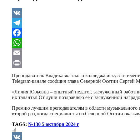
VK
Telegram
Facebook
WhatsApp
Email
Print
Преподаватель Владикавказского колледжа искусств имени
Telegram-канале сообщил глава Северной Осетии Сергей М
«Лилия Юрьевна – опытный педагог, заслуженный работник 
их таланты! От души поздравляю ее с заслуженной наград
Премию лучшим преподавателям в области музыкального ис
второй раз, когда специалисты из Северной Осетии оказыв
TAGS:
№130 5 октября 2024 г