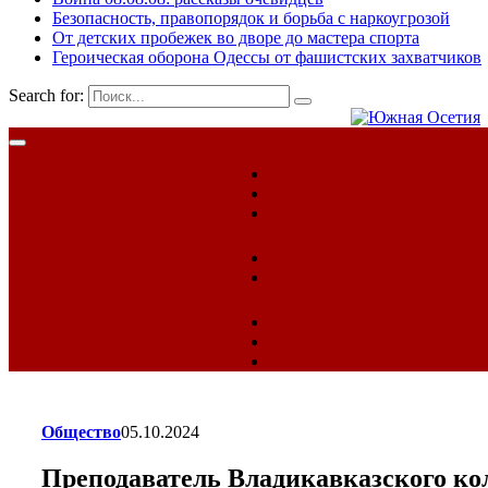
Безопасность, правопорядок и борьба с наркоугрозой
От детских пробежек во дворе до мастера спорта
Героическая оборона Одессы от фашистских захватчиков
Search for:
Общество
05.10.2024
Преподаватель Владикавказского кол