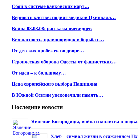
Сбой в системе банковских карт…
Верность клятве: подвиг медиков Цхинвала…
Война 08.08.08: рассказы очевидцев
Безопасность, правопорядок и борьба с…
От детских пробежек во дворе…
Героическая оборона Одессы от фашистских…
От идеи – к большому…
Цена европейского выбора Пашиняна
В Южной Осетии увековечили память…
Последние новости
Явление Богородицы, война и молитва в подва
Хлеб – символ жизни в осажденном Ц