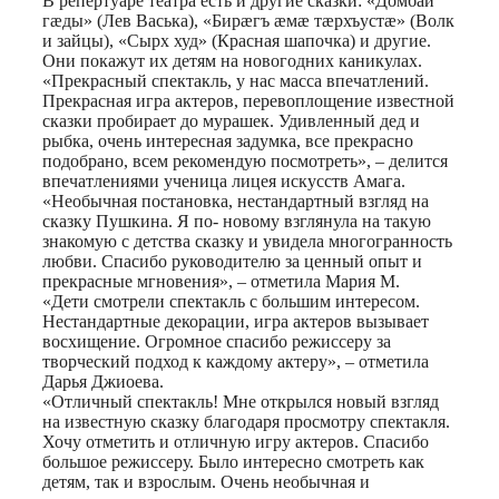
В репертуаре театра есть и другие сказки: «Домбай
гæды» (Лев Васька), «Бирæгъ æмæ тæрхъустæ» (Волк
и зайцы), «Сырх худ» (Красная шапочка) и другие.
Они покажут их детям на новогодних каникулах.
«Прекрасный спектакль, у нас масса впечатлений.
Прекрасная игра актеров, перевоплощение известной
сказки пробирает до мурашек. Удивленный дед и
рыбка, очень интересная задумка, все прекрасно
подобрано, всем рекомендую посмотреть», – делится
впечатлениями ученица лицея искусств Амага.
«Необычная постановка, нестандартный взгляд на
сказку Пушкина. Я по- новому взглянула на такую
знакомую с детства сказку и увидела многогранность
любви. Спасибо руководителю за ценный опыт и
прекрасные мгновения», – отметила Мария М.
«Дети смотрели спектакль с большим интересом.
Нестандартные декорации, игра актеров вызывает
восхищение. Огромное спасибо режиссеру за
творческий подход к каждому актеру», – отметила
Дарья Джиоева.
«Отличный спектакль! Мне открылся новый взгляд
на известную сказку благодаря просмотру спектакля.
Хочу отметить и отличную игру актеров. Спасибо
большое режиссеру. Было интересно смотреть как
детям, так и взрослым. Очень необычная и