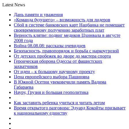
Latest News
Дань памяти и уважения
«Команда будущего» – возможность для лидеров
Сбой в системе банковских карт Нацбанка не помешает
своевременному получению заработных плат
Верность клятве: подвиг медиков Цхинвала в августе
2008 года
Война 08.08.08: рассказы очевидцев
Безопасность, правопорядок и борьба с наркоугрозой
От детских пробежек во дворе до мастера спорта
Героическая оборона Одессы от фашистских
захватчиков
От идеи – к большому научному проекту
Цена европейского выбора Пашиняна
В Южной Осетии увековечили память Вадима
Габараева
Науру, Грузия и большая геополитика
Как заставить ребенка учиться и читать летом
Время открытого разговора: Эдуард Кокойты призывает
к национальному единству