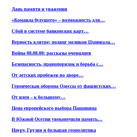
Дань памяти и уважения
«Команда будущего» – возможность для…
Сбой в системе банковских карт…
Верность клятве: подвиг медиков Цхинвала…
Война 08.08.08: рассказы очевидцев
Безопасность, правопорядок и борьба с…
От детских пробежек во дворе…
Героическая оборона Одессы от фашистских…
От идеи – к большому…
Цена европейского выбора Пашиняна
В Южной Осетии увековечили память…
Науру, Грузия и большая геополитика