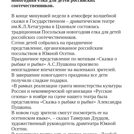
новогодняя елка для детей российских
соотечественников.
В конце минувшей недели в атмосфере волшебной
сказки в Государственном – драматическом театре
им.К.Л.Хетагурова в Цхинвале состоялась
традиционная Посольская новогодняя елка для детей
российских соотечественников.
Сотни детей собрались на праздничное
представление, организованное российским
посольством в Южной Осетии.
Праздничное представление по мотивам «Сказки о
рыбаке и рыбке» А.С.Пушкина произвело
неизгладимое впечатление на маленьких зрителей.
В завершение новогоднего праздника все дети
получили сладкие подарки.
«В рамках реализации гранта министерства культуры
России и некоммерческой организации «Русские
сезоны» в ноябре на сцене нашего театра была
представлена «Сказка о рыбаке и рыбке» Александра
Пушкина.
В новом году зрители смогут посмотреть ее на
осетинском языке», – сказал Тамерлан Дзудцов,
художественный руководитель драмтеатра Южной
Осетии.