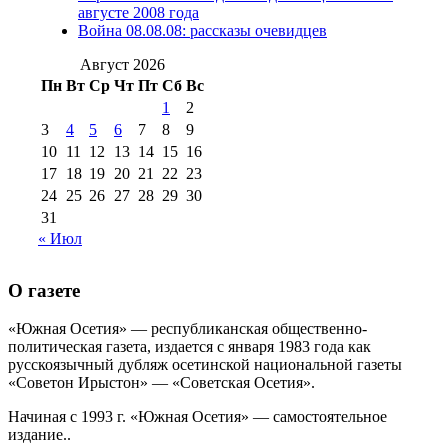
августа 2012 г
(14)
августе 2008 года
№98+99 11 июля
Война 08.08.08: рассказы очевидцев
№99 4 августа
2017 г
(9)
№99 4 августа 2015 г
(6)
2016 г
(12)
№99 16
Август 2026
№99 8 июля 2014 г
(9)
Пн
Вт
Ср
Чт
Пт
Сб
Вс
№99+100 10
августа 2012 г
(11)
1
2
августа 2013 г
(12)
3
4
5
6
7
8
9
10
11
12
13
14
15
16
17
18
19
20
21
22
23
24
25
26
27
28
29
30
31
« Июл
О газете
«Южная Осетия» — республиканская общественно-
политическая газета, издается с января 1983 года как
русскоязычный дубляж осетинской национальной газеты
«Советон Ирыстон» — «Советская Осетия».
Начиная с 1993 г. «Южная Осетия» — самостоятельное
издание..