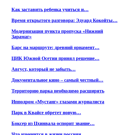
Как заставить ребенка учиться и…
Время открытого разговора: Эдуард Кокойты…
Модернизация пункта пропуска «Нижний
Зарамаг»
Барс на маршруте: древний орнамент…
ЦИК Южной Осетии принял решение…
Август, который не забыть…
Документальное кино – самый честный…
Территорию парка необходимо расширять
Ипподром «Мустанг» глазами журналиста
Парк в Квайсе обретет новую…
Боксер из Цхинвала оспорит звание…
Что изменится в жизни россиян…