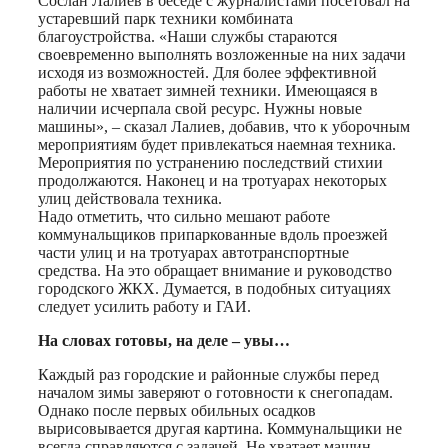
Сослан Лалиев в беседе с журналистами посетовал на
устаревший парк техники комбината
благоустройства. «Наши службы стараются
своевременно выполнять возложенные на них задачи
исходя из возможностей. Для более эффективной
работы не хватает зимней техники. Имеющаяся в
наличии исчерпала свой ресурс. Нужны новые
машины», – сказал Лалиев, добавив, что к уборочным
мероприятиям будет привлекаться наемная техника.
Мероприятия по устранению последствий стихии
продолжаются. Наконец и на тротуарах некоторых
улиц действовала техника.
Надо отметить, что сильно мешают работе
коммунальщиков припаркованные вдоль проезжей
части улиц и на тротуарах автотранспортные
средства. На это обращает внимание и руководство
городского ЖКХ. Думается, в подобных ситуациях
следует усилить работу и ГАИ.
На словах готовы, на деле – увы…
Каждый раз городские и районные службы перед
началом зимы заверяют о готовности к снегопадам.
Однако после первых обильных осадков
вырисовывается другая картина. Коммунальщики не
всегда справляются с задачей. Не хватает машин,