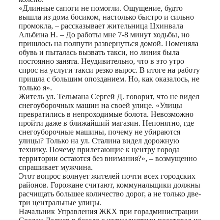
«Длинные сапоги не помогли. Ощущение, будто
вышла из дома босиком, настолько быстро и сильно
промокла, – рассказывает жительница Цхинвала
Альбина Н. – До работы мне 7-8 минут ходьбы, но
пришлось на полпути развернуться домой. Поменяла
обувь и пыталась вызвать такси, но линия была
постоянно занята. Неудивительно, что в это утро
спрос на услуги такси резко вырос. В итоге на работу
пришла с большим опозданием. Но, как оказалось, не
только я».
Житель ул. Тельмана Сергей Д. говорит, что не видел
снегоуборочных машин на своей улице. «Улицы
превратились в непроходимые болота. Невозможно
пройти даже в ближайший магазин. Непонятно, где
снегоуборочные машины, почему не убираются
улицы? Только на ул. Сталина видел дорожную
технику. Почему прилегающие к центру города
территории остаются без внимания?», – возмущенно
спрашивает мужчина.
Этот вопрос волнует жителей почти всех городских
районов. Горожане считают, коммунальщики должны
расчищать большее количество дорог, а не только две-
три центральные улицы.
Начальник Управления ЖКХ при горадминистрации