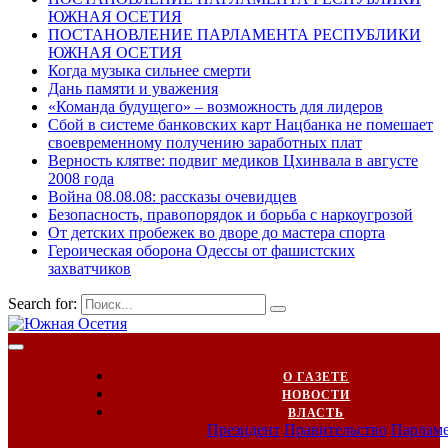
ЮЖНАЯ ОСЕТИЯ
ПОСТАНОВЛЕНИЕ ПАРЛАМЕНТА РЕСПУБЛИКИ
ЮЖНАЯ ОСЕТИЯ
Когда музыка сильнее смерти
Дань памяти и уважения
«Команда будущего» – возможность для лидеров
Сбой в системе банковских карт Нацбанка не помешает
своевременному получению заработных плат
Верность клятве: подвиг медиков Цхинвала в августе
2008 года
Война 08.08.08: рассказы очевидцев
Безопасность, правопорядок и борьба с наркоугрозой
От детских пробежек во дворе до мастера спорта
Героическая оборона Одессы от фашистских
захватчиков
Search for:
О ГАЗЕТЕ
НОВОСТИ
ВЛАСТЬ
Президент
Правительство
Парлам