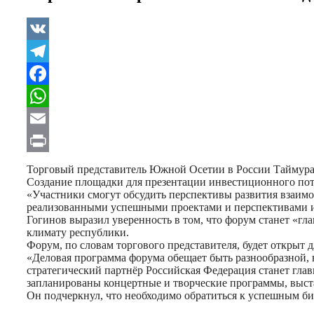
VK
Telegram
Facebook
WhatsApp
Email
Print
Торговый представитель Южной Осетии в России Таймураз
Создание площадки для презентации инвестиционного пот
«Участники смогут обсудить перспективы развития взаим
реализованными успешными проектами и перспективами и
Гогинов выразил уверенность в том, что форум станет 
климату республики.
Форум, по словам торгового представителя, будет открыт 
«Деловая программа форума обещает быть разнообразной, 
стратегический партнёр Российская Федерация станет гл
запланированы концертные и творческие программы, выста
Он подчеркнул, что необходимо обратиться к успешным би