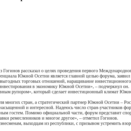
 Гогинов рассказал о целях проведения первого Международно
енциала Южной Осетии является главной целью форума, заявил
овыгодных торговых отношений, наращивание инвестиционного с
нвестирования в экономику Южной Осетии», – подчеркнул он.
«главным рупором», который сделает инвестиционный климат Ю
для многих стран, а стратегический партнер Южной Осетии – Ро
насыщенной и интересной. Надеюсь число стран-участников фор
авным гостем. Помимо официальной части, форум представит с
вки ремесленников и многое другое», – отметил Гогинов.
знесменам, выходцам из республики, с призывом устремить взо