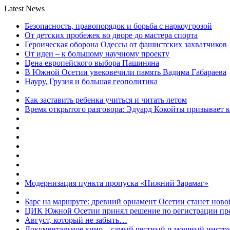
Latest News
Безопасность, правопорядок и борьба с наркоугрозой
От детских пробежек во дворе до мастера спорта
Героическая оборона Одессы от фашистских захватчиков
От идеи – к большому научному проекту
Цена европейского выбора Пашиняна
В Южной Осетии увековечили память Вадима Габараева
Науру, Грузия и большая геополитика
Как заставить ребенка учиться и читать летом
Время открытого разговора: Эдуард Кокойты призывает 
Модернизация пункта пропуска «Нижний Зарамаг»
Барс на маршруте: древний орнамент Осетии станет ново
ЦИК Южной Осетии принял решение по регистрации пред
Август, который не забыть…
Документальное кино – самый честный и мощный инстр