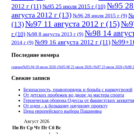
№95 28
2012 г
(11)
№95 25 июля 2015 г
(10)
августа 2012 г
(13)
№
№96 28 июля 2015 г
(9)
№97 11 августа 2012 г
(15)
№97
(13)
№98 14 август
г
(10)
№98 8 августа 2013 г
(9)
№99+10
№99 16 августа 2012 г
(11)
2014 г
(9)
Последние номера
главное
№93-94 18 июля 2026 г
№95-96 21 июля 2026 г
№97 23 июля 2026 г
№98 2
Свежие записи
Безопасность, правопорядок и борьба с наркоугрозой
От детских пробежек во дворе до мастера спорта
Героическая оборона Одессы от фашистских захватч
От идеи – к большому научному проекту
Цена европейского выбора Пашиняна
Август 2026
Пн
Вт
Ср
Чт
Пт
Сб
Вс