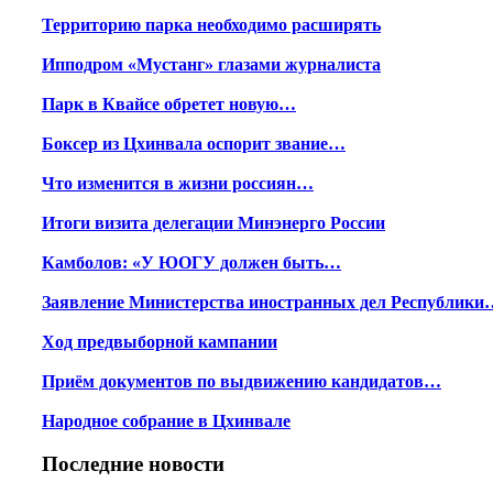
Территорию парка необходимо расширять
Ипподром «Мустанг» глазами журналиста
Парк в Квайсе обретет новую…
Боксер из Цхинвала оспорит звание…
Что изменится в жизни россиян…
Итоги визита делегации Минэнерго России
Камболов: «У ЮОГУ должен быть…
Заявление Министерства иностранных дел Республики
Ход предвыборной кампании
Приём документов по выдвижению кандидатов…
Народное собрание в Цхинвале
Последние новости