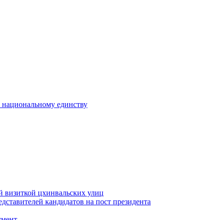
к национальному единству
й визиткой цхинвальских улиц
ставителей кандидатов на пост президента
умент