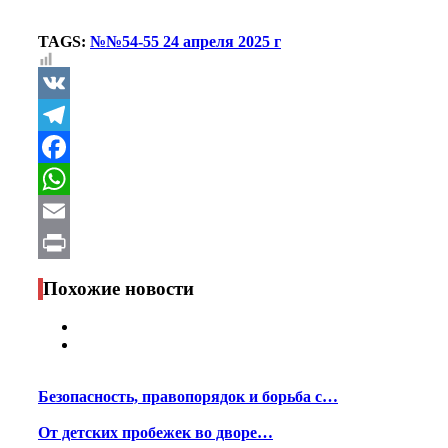
TAGS:
№№54-55 24 апреля 2025 г
VK
Telegram
Facebook
WhatsApp
Email
Print
Похожие новости
Безопасность, правопорядок и борьба с…
От детских пробежек во дворе…