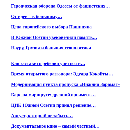
Героическая оборона Одессы от фашистских…
От идеи – к большому…
Цена европейского выбора Пашиняна
В Южной Осетии увековечили память…
Науру, Грузия и большая геополитика
Как заставить ребенка учиться и…
Время открытого разговора: Эдуард Кокойты…
Модернизация пункта пропуска «Нижний Зарамаг»
Барс на маршруте: древний орнамент…
ЦИК Южной Осетии принял решение…
Август, который не забыть…
Документальное кино – самый честный…