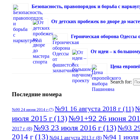
Безопасность, правопорядок и борьба с наркоуг
От детских пробежек во дворе до маст
Героическая оборона Одессы 
От идеи – к большом
Цена европе
Search for:
Последние номера
№91 16 августа 2018 г
(11)
№
№90 24 июня 2014 г
(7)
июля 2015 г
(13)
№91+92 26 июня 201
№93 23 июля 2016 г
(13)
№93 29
2017 г
(8)
2014 г
(13)
№94 1 июля 
№94 1 августа 2013 г
(8)