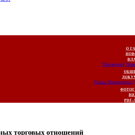
О Г
НОВ
ВЛ
Президент
Пра
ОБЩ
ДОКУ
Указы Президента
ФОТОГ
ВИ
PDF-
ных торговых отношений