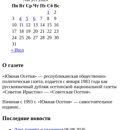
2016 г
(12)
№99 16
№99 8 июля 2014 г
(9)
Пн
Вт
Ср
Чт
Пт
Сб
Вс
№99+100 10
августа 2012 г
(11)
1
2
августа 2013 г
(12)
3
4
5
6
7
8
9
10
11
12
13
14
15
16
17
18
19
20
21
22
23
24
25
26
27
28
29
30
31
« Июл
О газете
«Южная Осетия» — республиканская общественно-
политическая газета, издается с января 1983 года как
русскоязычный дубляж осетинской национальной газеты
«Советон Ирыстон» — «Советская Осетия».
Начиная с 1993 г. «Южная Осетия» — самостоятельное
издание..
Последние новости
Дань памяти и уважения
06.08.2026