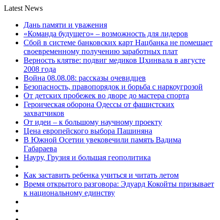
Latest News
Дань памяти и уважения
«Команда будущего» – возможность для лидеров
Сбой в системе банковских карт Нацбанка не помешает
своевременному получению заработных плат
Верность клятве: подвиг медиков Цхинвала в августе
2008 года
Война 08.08.08: рассказы очевидцев
Безопасность, правопорядок и борьба с наркоугрозой
От детских пробежек во дворе до мастера спорта
Героическая оборона Одессы от фашистских
захватчиков
От идеи – к большому научному проекту
Цена европейского выбора Пашиняна
В Южной Осетии увековечили память Вадима
Габараева
Науру, Грузия и большая геополитика
Как заставить ребенка учиться и читать летом
Время открытого разговора: Эдуард Кокойты призывает
к национальному единству