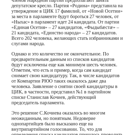
членов Народной партии предполагают занять
депутатское кресло. Партия «Родина» представила на
утверждение в ЦИК 17 фамилий, от «Новой Осетии»
за места в парламенте будут бороться 27 человек, от
«Ныхас» в парламент идет 24 кандидата. От партии
«Единая Осетия» – 27 кандидатов, «Фыдыбæстæ» –
21 кандидата, «Единство народа» – 27 кандидатов.
Всего 202 человека, желающих стать избранниками и
слугами народа.
Однако и это количество не окончательное. По
предварительным данным из списков кандидатов
будут исключены еще как минимум шесть человек.
Отметим, что есть и пример, когда сам кандидат
снимает свою кандидатуру. Так, в числе кандидатов
от Компартии РЮО таких оказалось даже два
человека. Заявление о снятии своей кандидатуры в
ЦИК, в частности, представил №1 в партийном
списке Станислав Кочиев, действующий
председатель парламента.
Это решение С.Кочиева оказалось во многом
неожиданным, но понятным. Недоверие
однопартийцев было высказано еще на
внутрипартийном голосовании. То, что для
определения списка кандидатов пришлось проводить