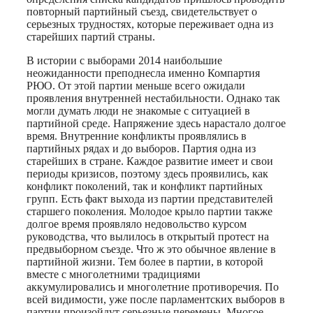
повторный партийный съезд, свидетельствует о
серьезных трудностях, которые переживает одна из
старейших партий страны.
В истории с выборами 2014 наибольшие
неожиданности преподнесла именно Компартия
РЮО. От этой партии меньше всего ожидали
проявления внутренней нестабильности. Однако так
могли думать люди не знакомые с ситуацией в
партийной среде. Напряжение здесь нарастало долгое
время. Внутренние конфликты проявлялись в
партийных рядах и до выборов. Партия одна из
старейших в стране. Каждое развитие имеет и свои
периоды кризисов, поэтому здесь проявились, как
конфликт поколений, так и конфликт партийных
групп. Есть факт выхода из партии представителей
старшего поколения. Молодое крыло партии также
долгое время проявляло недовольство курсом
руководства, что вылилось в открытый протест на
предвыборном съезде. Что ж это обычное явление в
партийной жизни. Тем более в партии, в которой
вместе с многолетними традициями
аккумулировались и многолетние противоречия. По
всей видимости, уже после парламентских выборов в
партии произойдут серьезные перемены. Многое