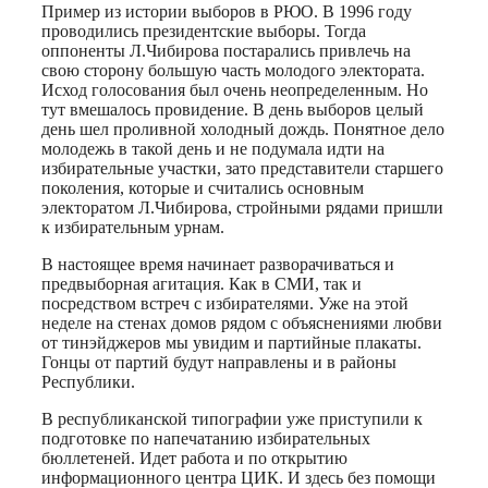
Пример из истории выборов в РЮО. В 1996 году
проводились президентские выборы. Тогда
оппоненты Л.Чибирова постарались привлечь на
свою сторону большую часть молодого электората.
Исход голосования был очень неопределенным. Но
тут вмешалось провидение. В день выборов целый
день шел проливной холодный дождь. Понятное дело
молодежь в такой день и не подумала идти на
избирательные участки, зато представители старшего
поколения, которые и считались основным
электоратом Л.Чибирова, стройными рядами пришли
к избирательным урнам.
В настоящее время начинает разворачиваться и
предвыборная агитация. Как в СМИ, так и
посредством встреч с избирателями. Уже на этой
неделе на стенах домов рядом с объяснениями любви
от тинэйджеров мы увидим и партийные плакаты.
Гонцы от партий будут направлены и в районы
Республики.
В республиканской типографии уже приступили к
подготовке по напечатанию избирательных
бюллетеней. Идет работа и по открытию
информационного центра ЦИК. И здесь без помощи