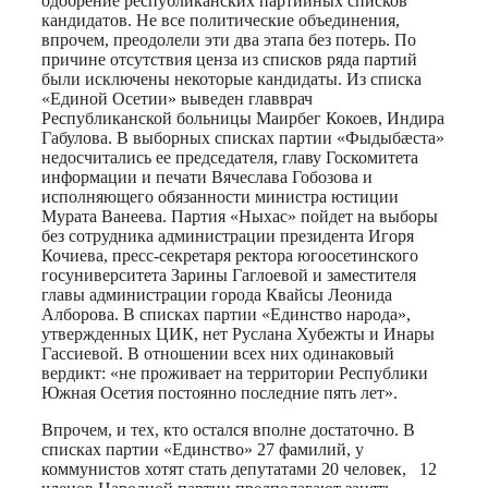
одобрение республиканских партийных списков
кандидатов. Не все политические объединения,
впрочем, преодолели эти два этапа без потерь. По
причине отсутствия ценза из списков ряда партий
были исключены некоторые кандидаты. Из списка
«Единой Осетии» выведен главврач
Республиканской больницы Маирбег Кокоев, Индира
Габулова. В выборных списках партии «Фыдыбæста»
недосчитались ее председателя, главу Госкомитета
информации и печати Вячеслава Гобозова и
исполняющего обязанности министра юстиции
Мурата Ванеева. Партия «Ныхас» пойдет на выборы
без сотрудника администрации президента Игоря
Кочиева, пресс-секретаря ректора югоосетинского
госуниверситета Зарины Гаглоевой и заместителя
главы администрации города Квайсы Леонида
Алборова. В списках партии «Единство народа»,
утвержденных ЦИК, нет Руслана Хубежты и Инары
Гассиевой. В отношении всех них одинаковый
вердикт: «не проживает на территории Республики
Южная Осетия постоянно последние пять лет».
Впрочем, и тех, кто остался вполне достаточно. В
списках партии «Единство» 27 фамилий, у
коммунистов хотят стать депутатами 20 человек, 12