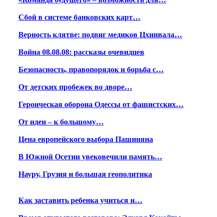
Сбой в системе банковских карт…
Верность клятве: подвиг медиков Цхинвала…
Война 08.08.08: рассказы очевидцев
Безопасность, правопорядок и борьба с…
От детских пробежек во дворе…
Героическая оборона Одессы от фашистских…
От идеи – к большому…
Цена европейского выбора Пашиняна
В Южной Осетии увековечили память…
Науру, Грузия и большая геополитика
Как заставить ребенка учиться и…