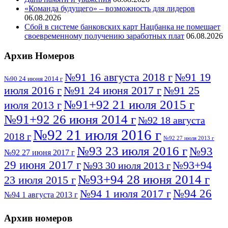
«Команда будущего» – возможность для лидеров
06.08.2026
Сбой в системе банковских карт Нацбанка не помешает
своевременному получению заработных плат
06.08.2026
Архив Номеров
№91 16 августа 2018 г
№91 19
№90 24 июня 2014 г
июля 2016 г
№91 24 июня 2017 г
№91 25
№91+92 21 июля 2015 г
июля 2013 г
№91+92 26 июня 2014 г
№92 18 августа
№92 21 июля 2016 г
2018 г
№92 27 июля 2013 г
№93 23 июля 2016 г
№93
№92 27 июня 2017 г
29 июня 2017 г
№93+94
№93 30 июля 2013 г
№93+94 28 июня 2014 г
23 июля 2015 г
№94 26
№94 1 июля 2017 г
№94 1 августа 2013 г
июля 2016 г
№95 4 июля 2017 г
№95 1 июля 2014 г
Архив номеров
№95 7 августа 2012 г
№95 25 июля 2015 г