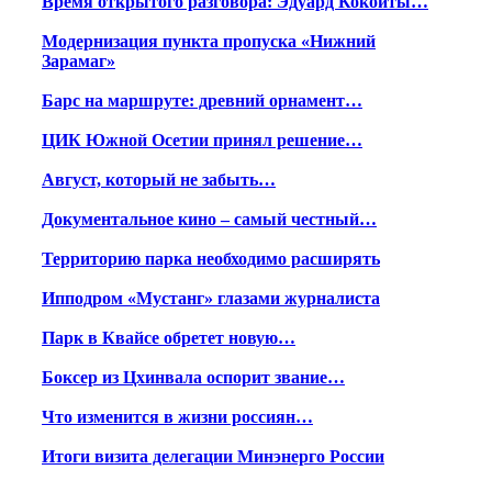
Время открытого разговора: Эдуард Кокойты…
Модернизация пункта пропуска «Нижний
Зарамаг»
Барс на маршруте: древний орнамент…
ЦИК Южной Осетии принял решение…
Август, который не забыть…
Документальное кино – самый честный…
Территорию парка необходимо расширять
Ипподром «Мустанг» глазами журналиста
Парк в Квайсе обретет новую…
Боксер из Цхинвала оспорит звание…
Что изменится в жизни россиян…
Итоги визита делегации Минэнерго России