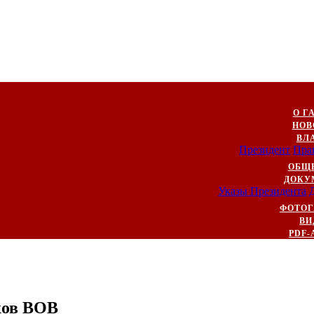
О Г
НОВ
ВЛ
Президент
Пра
ОБЩ
ДОКУ
Указы Президента
ФОТОГ
ВИ
PDF-
ков ВОВ