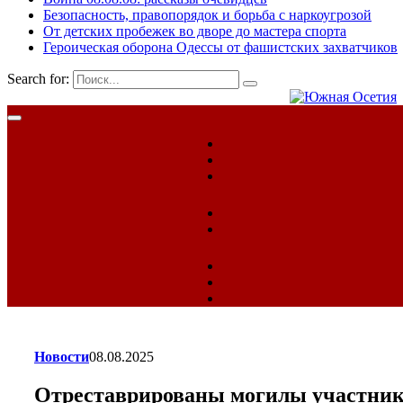
Безопасность, правопорядок и борьба с наркоугрозой
От детских пробежек во дворе до мастера спорта
Героическая оборона Одессы от фашистских захватчиков
Search for:
Новости
08.08.2025
Отреставрированы могилы участни