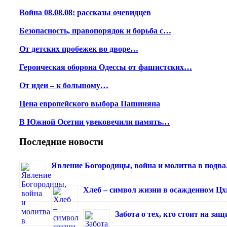
Война 08.08.08: рассказы очевидцев
Безопасность, правопорядок и борьба с…
От детских пробежек во дворе…
Героическая оборона Одессы от фашистских…
От идеи – к большому…
Цена европейского выбора Пашиняна
В Южной Осетии увековечили память…
Последние новости
Явление Богородицы, война и молитва в подва
Хлеб – символ жизни в осажденном Ц
Забота о тех, кто стоит на з