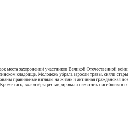
ок места захоронений участников Великой Отечественной войны
нском кладбище. Молодежь убрала заросли травы, сняли старые
ваны правильные взгляды на жизнь и активная гражданская пози
 Кроме того, волонтёры реставрировали памятник погибшим в г