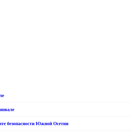
ле
хинвале
ащите безопасности Южной Осетии