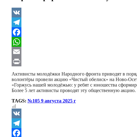
VK
Telegram
Facebook
WhatsApp
Email
Print
Активисты молодёжки Народного фронта приводят в поряд
волонтёры провели акцию «Чистый обелиск» на Ново-Осети
«Горжусь нашей молодёжью: у ребят с юношества сформиро
Более 5 лет активисты проводят эту общественную акцию.
TAGS:
№105 9 августа 2025 г
VK
Telegram