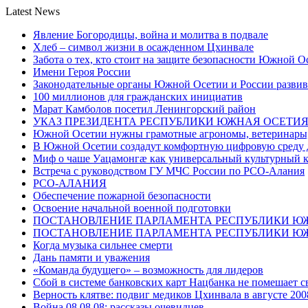
Latest News
Явление Богородицы, война и молитва в подвале
Хлеб – символ жизни в осажденном Цхинвале
Забота о тех, кто стоит на защите безопасности Южной О
Имени Героя России
Законодательные органы Южной Осетии и России развив
100 миллионов для гражданских инициатив
Марат Камболов посетил Ленингорский район
УКАЗ ПРЕЗИДЕНТА РЕСПУБЛИКИ ЮЖНАЯ ОСЕТИ
Южной Осетии нужны грамотные агрономы, ветеринары, 
В Южной Осетии создадут комфортную цифровую среду 
Миф о чаше Уацамонгæ как универсальный культурный 
Встреча с руководством ГУ МЧС России по РСО-Алания
РСО-АЛАНИЯ
Обеспечение пожарной безопасности
Освоение начальной военной подготовки
ПОСТАНОВЛЕНИЕ ПАРЛАМЕНТА РЕСПУБЛИКИ Ю
ПОСТАНОВЛЕНИЕ ПАРЛАМЕНТА РЕСПУБЛИКИ Ю
Когда музыка сильнее смерти
Дань памяти и уважения
«Команда будущего» – возможность для лидеров
Сбой в системе банковских карт Нацбанка не помешает 
Верность клятве: подвиг медиков Цхинвала в августе 200
Война 08.08.08: рассказы очевидцев