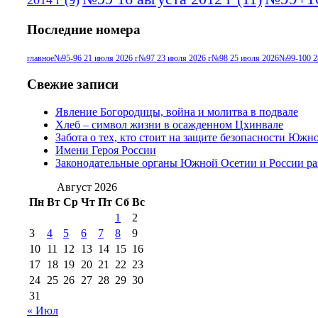
2014 г
(9)
Последние номера
главное
№95-96 21 июля 2026 г
№97 23 июля 2026 г
№98 25 июля 2026
№99-100 2
Свежие записи
Явление Богородицы, война и молитва в подвале
Хлеб – символ жизни в осажденном Цхинвале
Забота о тех, кто стоит на защите безопасности Южн
Имени Героя России
Законодательные органы Южной Осетии и России ра
Август 2026
Пн
Вт
Ср
Чт
Пт
Сб
Вс
1
2
3
4
5
6
7
8
9
10
11
12
13
14
15
16
17
18
19
20
21
22
23
24
25
26
27
28
29
30
31
« Июл