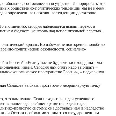
, стабильное, состоявшееся государство. Игнорировать это,
тивных общественно-политических тенденций мы не имеем
од и определенные негативные тенденции достаточно
о его мнению, сегодня наблюдается явный перекос в
нением бюджета, контроль над исполнительной властью.
я политический кризис. Во избежание повторения подобных
 военно-политической безопасности, социально-
 и Россией. «Если у нас не будет четких координат, мы
циональной идеей. Сегодня нам опять надо выбирать –
ально-экономическое пространство России», – подчеркнул
нал Санакоев высказал достаточно неординарную точку
то, что нам нужно. Если исходить из идеи успешного
дения нашего дальнейшего развития. Здесь надо
итико-правовую систему, она досталась нам в наследство
 Южной Осетии необходимо заниматься государственным