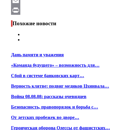
WhatsApp
Email
Print
Похожие новости
Дань памяти и уважения
«Команда будущего» – возможность для…
Сбой в системе банковских карт…
Верность клятве: подвиг медиков Цхинвала…
Война 08.08.08: рассказы очевидцев
Безопасность, правопорядок и борьба с…
От детских пробежек во дворе…
Героическая оборона Одессы от фашистских…