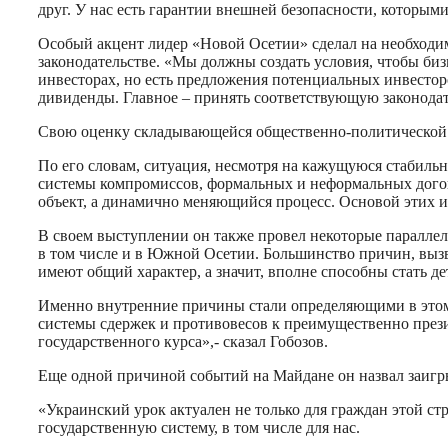
друг. У нас есть гарантии внешней безопасности, которым
Особый акцент лидер «Новой Осетии» сделал на необходим
законодательстве. «Мы должны создать условия, чтобы бизн
инвесторах, но есть предложения потенциальных инвесто
дивиденды. Главное – принять соответствующую законодат
Свою оценку складывающейся общественно-политической с
По его словам, ситуация, несмотря на кажущуюся стабильн
системы компромиссов, формальных и неформальных догово
объект, а динамично меняющийся процесс. Основой этих из
В своем выступлении он также провел некоторые параллел
в том числе и в Южной Осетии. Большинство причин, вызва
имеют общий характер, а значит, вполне способны стать д
Именно внутренние причины стали определяющими в этом
системы сдержек и противовесов к преимущественно презид
государственного курса»,- сказал Гобозов.
Еще одной причиной событий на Майдане он назвал заигр
«Украинский урок актуален не только для граждан этой с
государственную систему, в том числе для нас.