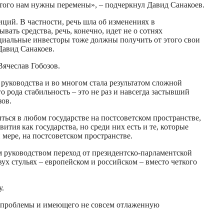
 этого нам нужны перемены», – подчеркнул Давид Санакоев.
ций. В частности, речь шла об изменениях в
ать средства, речь, конечно, идет не о сотнях
циальные инвесторы тоже должны получить от этого свои
Давид Санакоев.
ячеслав Гобозов.
руководства и во многом стала результатом сложной
рода стабильность – это не раз и навсегда застывший
зов.
ься в любом государстве на постсоветском пространстве,
тия как государства, но среди них есть и те, которые
мере, на постсоветском пространстве.
руководством переход от президентско-парламентской
ух стульях – европейском и российском – вместо четкого
у.
ые проблемы и имеющего не совсем отлаженную