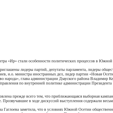
тра «Ир» стали особенности политических процессов в Южной 
приглашены лидеры партий, депутаты парламента, лидеры общес
в, и.о. министра иностранных дел, лидер партии «Новая Осети
во народа», глава администрации Дзауского района Владимир Ке
Управления по внутренней политике администрации Президента
овлена прежде всего тем, что приближающаяся выборная кампан
е. Прозвучавшие в ходе дискуссий выступления содержали весь
на Гаглоева заметила, что в условиях Южной Осетии обществен