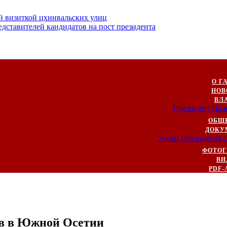
й визиткой цхинвальских улиц
ставителей кандидатов на пост президента
О Г
НОВ
ВЛ
Президент
Пра
ОБЩ
ДОКУ
Указы Президента
ФОТОГ
ВИ
PDF-
ов в Южной Осетии