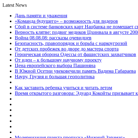
Latest News
Дань памяти и уважения
«Команда будущего» – возможность для лидеров
Сбой в системе банковских карт Нацбанка не помешает 
Верность клятве: подвиг медиков Цхинвала в августе 200
Война 08.08.08: рассказы очевидцев
Безопасность, правопорядок и борьба с наркоугрозой
От детских пробежек во дворе до мастера спорта
Героическая оборона Одессы от фашистских захватчиков
От идеи – к большому научному проекту
Цена европейского выбора Пашиняна
В Южной Осетии увековечили память Вадима Габараева
Науру, Грузия и большая геополитика
Как заставить ребенка учиться и читать летом
Время открытого разговора: Эдуард Кокойты призывает 
Модернизация пункта пропуска «Нижний Зарамаг»