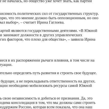
е началась, но общество уже хочет знать, как партии
исимость политических сил от государственных структур.
оворю, что это мнение должно быть оппозиционным, но оно
ыл выбор», – считает Ирина Гаглоева.
ы партий являются государственными деятелями. «В Южной
ли занимают должности в других управленческих
их факторов, что плохо для общества», – заявила Ирина
еся в их распоряжении рычаги влияния, в том числе на
туации.
ельно определять путь развития и строить свое будущее.
удущее, а не перекладывать ответственность на других.
уации необходимо мобилизовать ресурсы самой Южной
ь свою независимость и добиться ее признания. Да, это
ходима консолидация в том, что мы должны сами строить
поддержим Россию, которая всем показала, что она наш