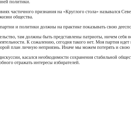
нней политики.
овиях частичного признания на «Круглого стола» назывался Сев
жизни общества.
партии и политики должны на практике показывать свою дееспос
ельство, там должны быть представлены патриоты, ничем себя не 
еятельности. К сожалению, сегодня такого нет. Моя партия идет
торой план личную неприязнь. Иначе мы можем потерять и свою 
дискуссии, касался необходимости сохранения стабильной обще
бного отражать интересы избирателей.