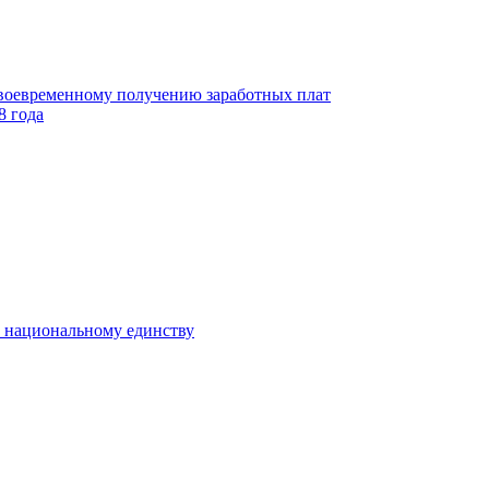
своевременному получению заработных плат
8 года
к национальному единству