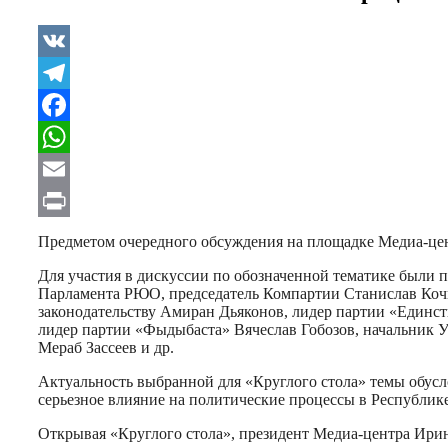
VK
Telegram
Facebook
WhatsApp
Email
Print
Предметом очередного обсуждения на площадке Медиа-цен
Для участия в дискуссии по обозначенной тематике были 
Парламента РЮО, председатель Компартии Станислав Кочие
законодательству Амиран Дьяконов, лидер партии «Единст
лидер партии «Фыдыбаста» Вячеслав Гобозов, начальник 
Мераб Зассеев и др.
Актуальность выбранной для «Круглого стола» темы обусл
серьезное влияние на политические процессы в Республик
Открывая «Круглого стола», президент Медиа-центра Ири