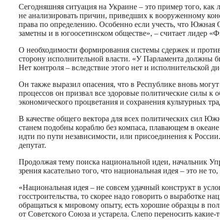
Сегодняшняя ситуация на Украине – это пример того, как л
не анализировать причин, приведших к вооруженному кон
права по определению. Особенно если учесть, что Южная 
заметны и в югоосетинском обществе», – считает лидер «
О необходимости формирования системы сдержек и противо
сторону исполнительной власти. «У Парламента должны б
Нет контроля – вследствие этого нет и исполнительской ди
Он также выразил опасения, что в Республике вновь могу
процессов он призвал все здоровые политические силы к 
экономического процветания и сохранения культурных т
В качестве общего вектора для всех политических сил Южн
станем подобны кораблю без компаса, плавающем в океане 
идти по пути независимости, или присоединения к России.
депутат.
Продолжая тему поиска национальной идеи, начальник Уп
зрения касательно того, что национальная идея – это не т
«Национальная идея – не совсем удачный конструкт в усло
госстроительства, то скорее надо говорить о выработке н
обращаться к мировому опыту, есть хорошие образцы в по
от Советского Союза и устарела. Слепо переносить какие