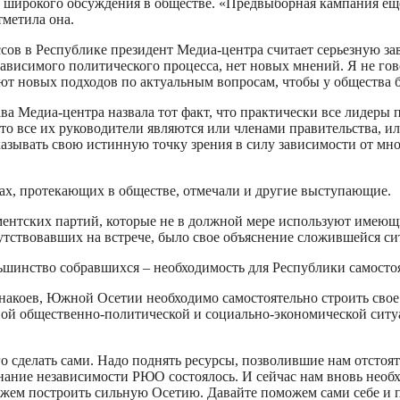
широкого обсуждения в обществе. «Предвыборная кампания еще н
метила она.
ов в Республике президент Медиа-центра считает серьезную зав
независимого политического процесса, нет новых мнений. Я не г
ют новых подходов по актуальным вопросам, чтобы у общества б
ва Медиа-центра назвала тот факт, что практически все лидер
то все их руководители являются или членами правительства, и
зывать свою истинную точку зрения в силу зависимости от мног
сах, протекающих в обществе, отмечали и другие выступающие.
ментских партий, которые не в должной мере используют имеющи
утствовавших на встрече, было свое объяснение сложившейся си
ьшинство собравшихся – необходимость для Республики самостоят
акоев, Южной Осетии необходимо самостоятельно строить свое б
ной общественно-политической и социально-экономической сит
его сделать сами. Надо поднять ресурсы, позволившие нам отстоят
знание независимости РЮО состоялось. И сейчас нам вновь необ
 можем построить сильную Осетию. Давайте поможем сами себе и 