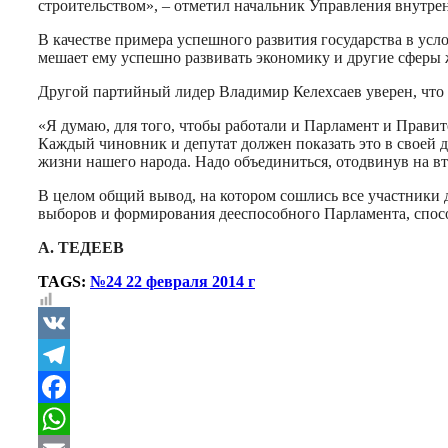
строительством», – отметил начальник Управления внутре
В качестве примера успешного развития государства в усл
мешает ему успешно развивать экономику и другие сферы 
Другой партийный лидер Владимир Келехсаев уверен, что 
«Я думаю, для того, чтобы работали и Парламент и Правит
Каждый чиновник и депутат должен показать это в своей д
жизни нашего народа. Надо объединиться, отодвинув на в
В целом общий вывод, на котором сошлись все участники 
выборов и формирования дееспособного Парламента, спосо
А. ТЕДЕЕВ
TAGS:
№24 22 февраля 2014 г
VK
Telegram
Facebook