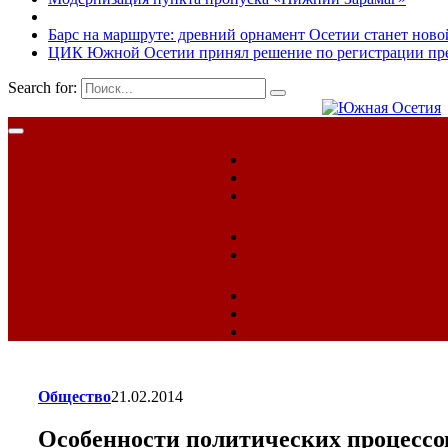
Барс на маршруте: древний орнамент Осетии станет ново
ЦИК Южной Осетии принял решение по регистрации пред
Search for:
Общество
21.02.2014
Особенности политических процесс