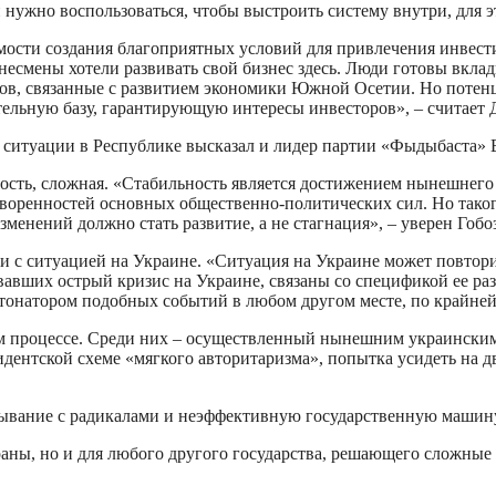
и нужно воспользоваться, чтобы выстроить систему внутри, для
ости создания благоприятных условий для привлечения инвести
есмены хотели развивать свой бизнес здесь. Люди готовы вкладыв
ров, связанные с развитием экономики Южной Осетии. Но потен
ельную базу, гарантирующую интересы инвесторов», – считает 
итуации в Республике высказал и лидер партии «Фыдыбаста» В
ость, сложная. «Стабильность является достижением нынешнего 
ренностей основных общественно-политических сил. Но такого 
менений должно стать развитие, а не стагнация», – уверен Гобо
и с ситуацией на Украине. «Ситуация на Украине может повторит
вших острый кризис на Украине, связаны со спецификой ее разви
етонатором подобных событий в любом другом месте, по крайней 
 процессе. Среди них – осуществленный нынешним украинским 
ентской схеме «мягкого авторитаризма», попытка усидеть на дв
ывание с радикалами и неэффективную государственную машин
траны, но и для любого другого государства, решающего сложн