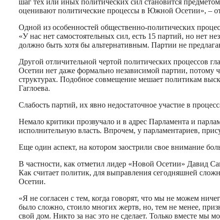
шаг тех или иных политических сил становится предметом 
оценивают политические процессы в Южной Осетии», – от
Одной из особенностей общественно-политических процесс
«У нас нет самостоятельных сил, есть 15 партий, но нет 
должно быть хотя бы альтернативным. Партии не предлага
Другой отличительной чертой политических процессов гла
Осетии нет даже формально независимой партии, потому ч
структурах. Подобное совмещение мешает политикам выска
Гаглоева.
Слабость партий, их явно недостаточное участие в процес
Немало критики прозвучало и в адрес Парламента и парла
исполнительную власть. Впрочем, у парламентариев, прис
Еще один аспект, на котором заострили свое внимание бол
В частности, как отметил лидер «Новой Осетии» Давид Сан
Как считает политик, для выправления сегодняшней слож
Осетии.
«Я не согласен с тем, когда говорят, что мы не можем нич
было сложно, стоило многих жертв, но, тем не менее, при
свой дом. Никто за нас это не сделает. Только вместе мы