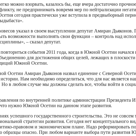
егко можно взорвать, казалось бы, еще вчера достаточно прочное
фликту, не предпринимать вовремя мер по нейтрализации нега
Осетия сегодня практически уже вступила в предвыборный пери
Фыдыбаста».
весов указал в своем выступлении депутат Амиран Дьяконов. П
ыть возможности выполнять свои функции – контроль над испол
сциплины», – сказал депутат.
т повториться события 2011 года, когда в Южной Осетии началс
объединению для достижения общих целей, лежащих в плоскости
радиций Южной Осетии.
ой Осетии Амиран Дьяконов назвал единение с Северной Осетией
истории. Нам необходимо определиться, что для нас является на
 Но в любом случае мы должны сделать все, чтобы войти в соци
равления по внутренней политике администрации Президента И
о, что нужно Южной Осетии на данном этапе развития.
виях успешного государственного строительства. Это не совсем 
ациональной стратегии развития. Сегодня нет концептуального ви
литико-правовом и экономическом плане. Надо реформировать пол
-то образцы опасно. При любом варианте выбора пути развития