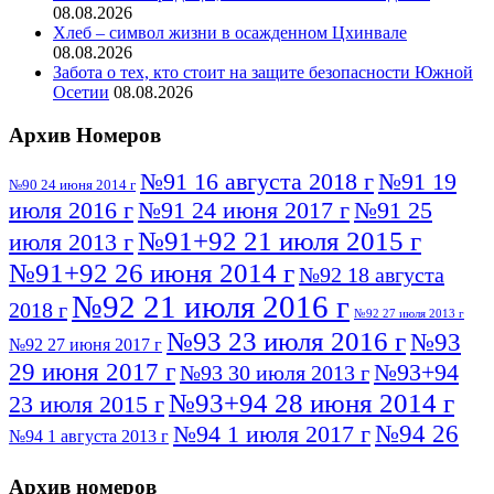
08.08.2026
Хлеб – символ жизни в осажденном Цхинвале
08.08.2026
Забота о тех, кто стоит на защите безопасности Южной
Осетии
08.08.2026
Архив Номеров
№91 16 августа 2018 г
№91 19
№90 24 июня 2014 г
июля 2016 г
№91 24 июня 2017 г
№91 25
№91+92 21 июля 2015 г
июля 2013 г
№91+92 26 июня 2014 г
№92 18 августа
№92 21 июля 2016 г
2018 г
№92 27 июля 2013 г
№93 23 июля 2016 г
№93
№92 27 июня 2017 г
29 июня 2017 г
№93+94
№93 30 июля 2013 г
№93+94 28 июня 2014 г
23 июля 2015 г
№94 26
№94 1 июля 2017 г
№94 1 августа 2013 г
июля 2016 г
№95 4 июля 2017 г
№95 1 июля 2014 г
Архив номеров
№95 7 августа 2012 г
№95 25 июля 2015 г