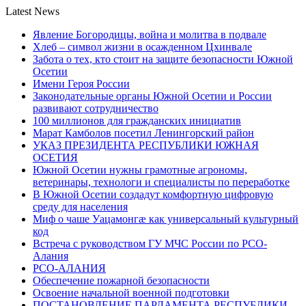
Latest News
Явление Богородицы, война и молитва в подвале
Хлеб – символ жизни в осажденном Цхинвале
Забота о тех, кто стоит на защите безопасности Южной
Осетии
Имени Героя России
Законодательные органы Южной Осетии и России
развивают сотрудничество
100 миллионов для гражданских инициатив
Марат Камболов посетил Ленингорский район
УКАЗ ПРЕЗИДЕНТА РЕСПУБЛИКИ ЮЖНАЯ
ОСЕТИЯ
Южной Осетии нужны грамотные агрономы,
ветеринары, технологи и специалисты по переработке
В Южной Осетии создадут комфортную цифровую
среду для населения
Миф о чаше Уацамонгæ как универсальный культурный
код
Встреча с руководством ГУ МЧС России по РСО-
Алания
РСО-АЛАНИЯ
Обеспечение пожарной безопасности
Освоение начальной военной подготовки
ПОСТАНОВЛЕНИЕ ПАРЛАМЕНТА РЕСПУБЛИКИ