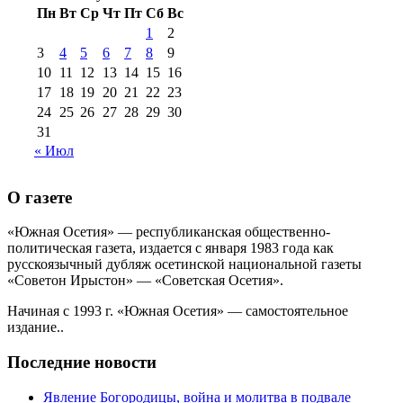
Пн
Вт
Ср
Чт
Пт
Сб
Вс
№99+100 10
августа 2012 г
(11)
1
2
августа 2013 г
(12)
3
4
5
6
7
8
9
10
11
12
13
14
15
16
17
18
19
20
21
22
23
24
25
26
27
28
29
30
31
« Июл
О газете
«Южная Осетия» — республиканская общественно-
политическая газета, издается с января 1983 года как
русскоязычный дубляж осетинской национальной газеты
«Советон Ирыстон» — «Советская Осетия».
Начиная с 1993 г. «Южная Осетия» — самостоятельное
издание..
Последние новости
Явление Богородицы, война и молитва в подвале