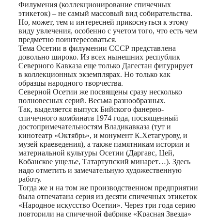
Print
Филумения (коллекционирование спичечных
этикеток) – не самый массовый вид собирательства.
Но, может, тем и интересней прикоснуться к этому
виду увлечения, особенно с учетом того, что есть чем
предметно поинтересоваться.
Тема Осетии в филумении СССР представлена
довольно широко. Из всех нынешних республик
Северного Кавказа еще только Дагестан фигурирует
в коллекционных экземплярах. Но только как
образцы народного творчества.
Северной Осетии же посвящены сразу несколько
полновесных серий. Весьма разнообразных.
Так, выделяется выпуск Бийского фанерно-
спичечного комбината 1974 года, посвященный
достопримечательностям Владикавказа (тут и
кинотеатр «Октябрь», и монумент К.Хетагурову, и
музей краеведения), а также памятникам истории и
материальной культуры Осетии (Даргавс, Цей,
Кобанское ущелье, Татартупский минарет…). Здесь
надо отметить и замечательную художественную
работу.
Тогда же и на том же производственном предприятии
была отпечатана серия из десяти спичечных этикеток
«Народное искусство Осетии». Через три года серию
повторили на спичечной фабрике «Красная Звезда»