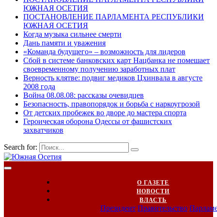
ЮЖНАЯ ОСЕТИЯ
ПОСТАНОВЛЕНИЕ ПАРЛАМЕНТА РЕСПУБЛИКИ
ЮЖНАЯ ОСЕТИЯ
Когда музыка сильнее смерти
Дань памяти и уважения
«Команда будущего» – возможность для лидеров
Сбой в системе банковских карт Нацбанка не помешает
своевременному получению заработных плат
Верность клятве: подвиг медиков Цхинвала в августе
2008 года
Война 08.08.08: рассказы очевидцев
Безопасность, правопорядок и борьба с наркоугрозой
От детских пробежек во дворе до мастера спорта
Героическая оборона Одессы от фашистских
захватчиков
Search for:
О ГАЗЕТЕ
НОВОСТИ
ВЛАСТЬ
Президент
Правительство
Парлам