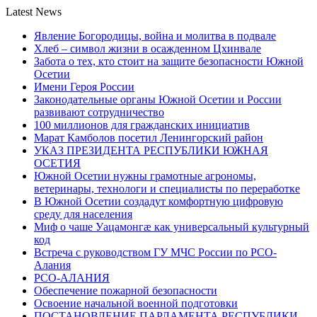
Latest News
Явление Богородицы, война и молитва в подвале
Хлеб – символ жизни в осажденном Цхинвале
Забота о тех, кто стоит на защите безопасности Южной
Осетии
Имени Героя России
Законодательные органы Южной Осетии и России
развивают сотрудничество
100 миллионов для гражданских инициатив
Марат Камболов посетил Ленингорский район
УКАЗ ПРЕЗИДЕНТА РЕСПУБЛИКИ ЮЖНАЯ
ОСЕТИЯ
Южной Осетии нужны грамотные агрономы,
ветеринары, технологи и специалисты по переработке
В Южной Осетии создадут комфортную цифровую
среду для населения
Миф о чаше Уацамонгæ как универсальный культурный
код
Встреча с руководством ГУ МЧС России по РСО-
Алания
РСО-АЛАНИЯ
Обеспечение пожарной безопасности
Освоение начальной военной подготовки
ПОСТАНОВЛЕНИЕ ПАРЛАМЕНТА РЕСПУБЛИКИ