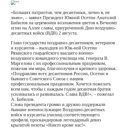
Print
«Больших патриотов, чем десантники, лично я, не
знаю», – заявил Президент Южной Осетии Анатолий
Бибилов на церемонии возложения цветов к Вечному
огню на Аллее славы, приуроченной Дню воздушно-
десантных войск (ВДВ) 2 августа.
Глава государства поздравил десантников, ветеранов
и курсантов – выходцев из Юж-ной Осетии
Рязанского гвардейского высшего военно-
воздушного командного училища им. генерала В.
Маргелова с их профессиональным праздником,
пожелав им мира, благополучия и крепкого здоровья.
«Поздравляю всех десантников России, Осетии и
бывшего Советского Союза с нашим
профессиональным праздником. Хочется пожелать
всем нам, чтобы с каждым годом десантная братия
усиливалась и развивалась. Слава ВДВ!», – пожелал
А. Бибилов.
Слова президента громко и дружно поддержали
бывшие военнослужащие Воздушно-десантных
войск и курсанты училищ соответствующего
профиля, проскандировав легендарный девиз
крылатой пехоты «Никто кроме нас!».