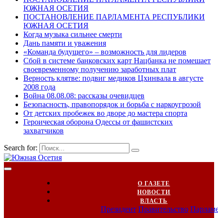
ЮЖНАЯ ОСЕТИЯ
ПОСТАНОВЛЕНИЕ ПАРЛАМЕНТА РЕСПУБЛИКИ
ЮЖНАЯ ОСЕТИЯ
Когда музыка сильнее смерти
Дань памяти и уважения
«Команда будущего» – возможность для лидеров
Сбой в системе банковских карт Нацбанка не помешает
своевременному получению заработных плат
Верность клятве: подвиг медиков Цхинвала в августе
2008 года
Война 08.08.08: рассказы очевидцев
Безопасность, правопорядок и борьба с наркоугрозой
От детских пробежек во дворе до мастера спорта
Героическая оборона Одессы от фашистских
захватчиков
Search for:
О ГАЗЕТЕ
НОВОСТИ
ВЛАСТЬ
Президент
Правительство
Парлам