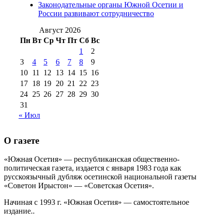
августа 2012 г
(14)
Законодательные органы Южной Осетии и
№98+99 11 июля
России развивают сотрудничество
№99 4 августа
2017 г
(9)
№99 4 августа 2015 г
(6)
2016 г
(12)
№99 16
Август 2026
№99 8 июля 2014 г
(9)
Пн
Вт
Ср
Чт
Пт
Сб
Вс
№99+100 10
августа 2012 г
(11)
1
2
августа 2013 г
(12)
3
4
5
6
7
8
9
10
11
12
13
14
15
16
17
18
19
20
21
22
23
24
25
26
27
28
29
30
31
« Июл
О газете
«Южная Осетия» — республиканская общественно-
политическая газета, издается с января 1983 года как
русскоязычный дубляж осетинской национальной газеты
«Советон Ирыстон» — «Советская Осетия».
Начиная с 1993 г. «Южная Осетия» — самостоятельное
издание..