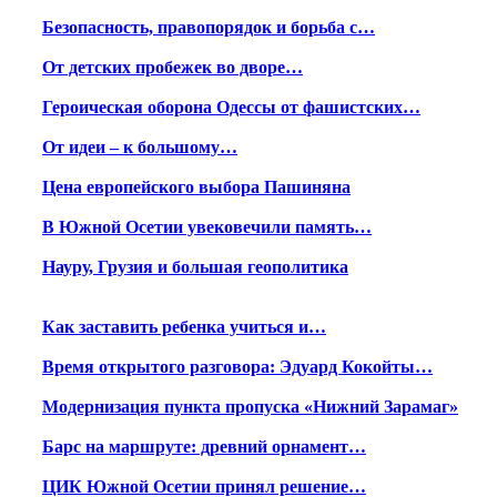
Безопасность, правопорядок и борьба с…
От детских пробежек во дворе…
Героическая оборона Одессы от фашистских…
От идеи – к большому…
Цена европейского выбора Пашиняна
В Южной Осетии увековечили память…
Науру, Грузия и большая геополитика
Как заставить ребенка учиться и…
Время открытого разговора: Эдуард Кокойты…
Модернизация пункта пропуска «Нижний Зарамаг»
Барс на маршруте: древний орнамент…
ЦИК Южной Осетии принял решение…