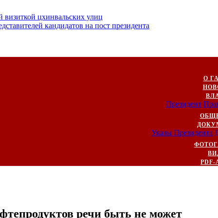
й визиткой цхинвальских улиц
ставителей кандидатов на пост президента
О Г
НОВ
ВЛ
Президент
Пра
ОБЩ
ДОКУ
Указы Президента
ФОТОГ
ВИ
PDF-
фтепродуктов речи быть не может