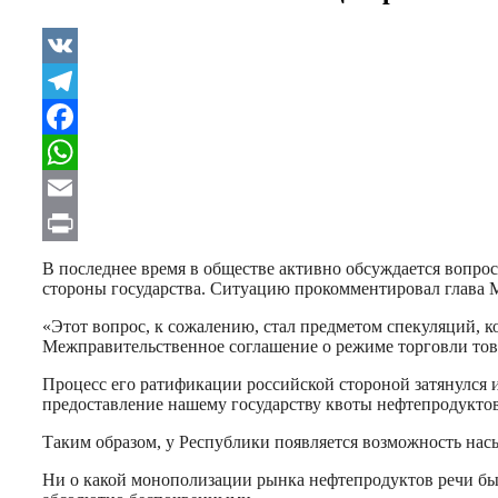
VK
Telegram
Facebook
WhatsApp
Email
Print
В последнее время в обществе активно обсуждается вопро
стороны государства. Ситуацию прокомментировал глава
«Этот вопрос, к сожалению, стал предметом спекуляций, 
Межправительственное соглашение о режиме торговли то
Процесс его ратификации российской стороной затянулся 
предоставление нашему государству квоты нефтепродукто
Таким образом, у Республики появляется возможность на
Ни о какой монополизации рынка нефтепродуктов речи б