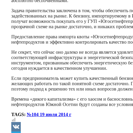
абсолютно беспочвенными.
Задача правительства заключена в том, чтобы обеспечить
задействованных на рынке. К бензину, импортируемому в 
получат возможность покупать его у ГУП «Югосетнефтепро
прозрачной схеме на рынке достаточно, и никаких проблем 
Предоставление права импорта квоты «Югосетнефтепродукт
нефтепродуктов и эффективно контролировать качество 
Не секрет, что сейчас оно далеко не всегда является удо
соответствующей инфраструктуры и энергетической безопа
инструментом, призванным обеспечить энергетическую бе
сегодня нуждается в качественном улучшении.
Если предприниматель может купить качественный бензин н
желающих работать по такой понятной схеме достаточно. 
поэтому подход к решению тех или иных вопросов должен
Времена «дикого капитализма» с его хаосом и баснослов
нефтепродуктов Южной Осетии будут созданы все условия
TAGS:
№104 19 июля 2014 г