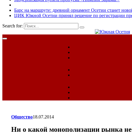
Барс на маршруте: древний орнамент Осетии станет ново
ЦИК Южной Осетии принял решение по регистрации пред
Search for:
Общество
18.07.2014
Ни о какой монополизации рынка не