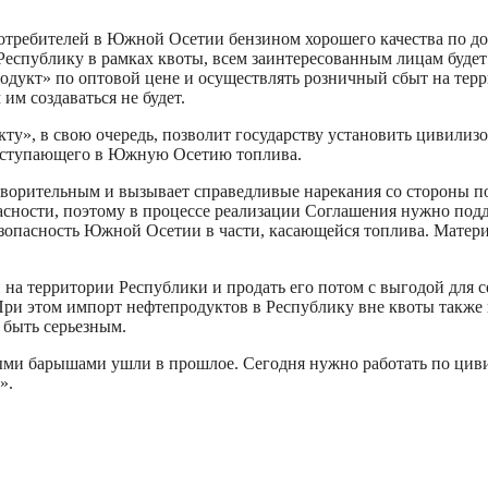
 потребителей в Южной Осетии бензином хорошего качества по д
Республику в рамках квоты, всем заинтересованным лицам буде
дукт» по оптовой цене и осуществлять розничный сбыт на терр
им создаваться не будет.
у», в свою очередь, позволит государству установить цивилиз
поступающего в Южную Осетию топлива.
влетворительным и вызывает справедливые нарекания со стороны 
сности, поэтому в процессе реализации Соглашения нужно подд
зопасность Южной Осетии в части, касающейся топлива. Матер
а территории Республики и продать его потом с выгодой для се
При этом импорт нефтепродуктов в Республику вне квоты также 
 быть серьезным.
ными барышами ушли в прошлое. Сегодня нужно работать по цив
».