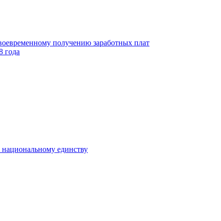
своевременному получению заработных плат
8 года
к национальному единству