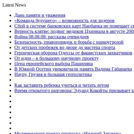
Latest News
Дань памяти и уважения
«Команда будущего» – возможность для лидеров
Сбой в системе банковских карт Нацбанка не помешает 
Верность клятве: подвиг медиков Цхинвала в августе 200
Война 08.08.08: рассказы очевидцев
Безопасность, правопорядок и борьба с наркоугрозой
От детских пробежек во дворе до мастера спорта
Героическая оборона Одессы от фашистских захватчиков
От идеи – к большому научному проекту
Цена европейского выбора Пашиняна
В Южной Осетии увековечили память Вадима Габараева
Науру, Грузия и большая геополитика
Как заставить ребенка учиться и читать летом
Время открытого разговора: Эдуард Кокойты призывает 
Модернизация пункта пропуска «Нижний Зарамаг»