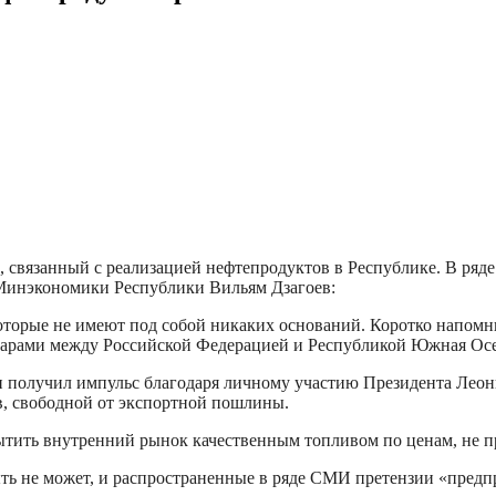
с, связанный с реализацией нефтепродуктов в Республике. В р
 Минэкономики Республики Вильям Дзагоев:
которые не имеют под собой никаких оснований. Коротко напомн
варами между Российской Федерацией и Республикой Южная Осе
и получил импульс благодаря личному участию Президента Леон
в, свободной от экспортной пошлины.
сытить внутренний рынок качественным топливом по ценам, не
ыть не может, и распространенные в ряде СМИ претензии «пр