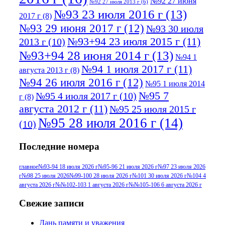
№92 27 июня
№92 27 июля 2013 г
(6)
№93 23 июля 2016 г
(13)
2017 г
(8)
№93 29 июня 2017 г
(12)
№93 30 июля
№93+94 23 июля 2015 г
(11)
2013 г
(10)
№93+94 28 июня 2014 г
(13)
№94 1
№94 1 июля 2017 г
(11)
августа 2013 г
(8)
№94 26 июля 2016 г
(12)
№95 1 июля 2014
№95 7
№95 4 июля 2017 г
(10)
г
(8)
августа 2012 г
(11)
№95 25 июля 2015 г
№95 28 июля 2016 г
(14)
(10)
№95+96 3 августа 2013 г
(11)
№96 6
Последние номера
№96 9 августа 2012
июля 2017 г
(11)
г
(13)
№96+97 3
№96 28 июля 2015 г
(9)
главное
№93-94 18 июля 2026 г
№95-96 21 июля 2026 г
№97 23 июля 2026
г
№98 25 июля 2026
№99-100 28 июля 2026 г
№101 30 июля 2026 г
№104 4
№96+97 30 июля
июля 2014 г
(10)
августа 2026 г
№№102-103 1 августа 2026 г
№№105-106 6 августа 2026 г
2016 г
(13)
№97 8
№97 6 августа 2013 г
(6)
Свежие записи
№97 11 августа
июля 2017 г
(13)
Дань памяти и уважения