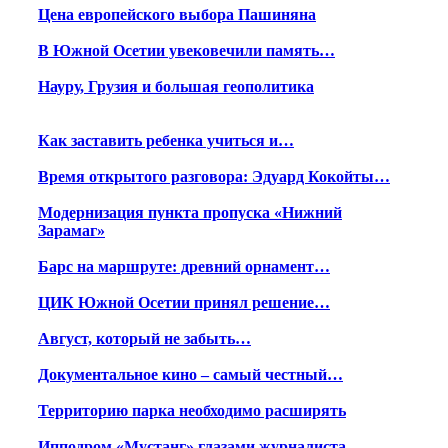
Цена европейского выбора Пашиняна
В Южной Осетии увековечили память…
Науру, Грузия и большая геополитика
Как заставить ребенка учиться и…
Время открытого разговора: Эдуард Кокойты…
Модернизация пункта пропуска «Нижний
Зарамаг»
Барс на маршруте: древний орнамент…
ЦИК Южной Осетии принял решение…
Август, который не забыть…
Документальное кино – самый честный…
Территорию парка необходимо расширять
Ипподром «Мустанг» глазами журналиста