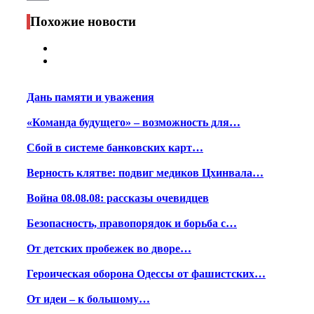
Print
Похожие новости
Дань памяти и уважения
«Команда будущего» – возможность для…
Сбой в системе банковских карт…
Верность клятве: подвиг медиков Цхинвала…
Война 08.08.08: рассказы очевидцев
Безопасность, правопорядок и борьба с…
От детских пробежек во дворе…
Героическая оборона Одессы от фашистских…
От идеи – к большому…