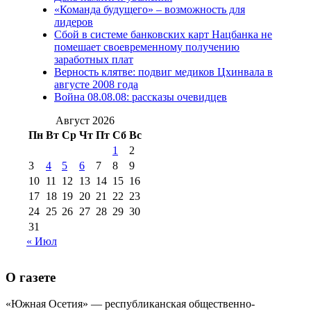
2012 г
(15)
№97 30 июля 2015 г
«Команда будущего» – возможность для
(15)
лидеров
№98 1 августа 2015 г
(10)
№98 2
Сбой в системе банковских карт Нацбанка не
августа 2016 г
(10)
№98 5 июля 2014 г
(10)
помешает своевременному получению
№98 14
заработных плат
№98 8 августа 2013 г
(9)
Верность клятве: подвиг медиков Цхинвала в
августа 2012 г
(14)
августе 2008 года
№98+99 11 июля
Война 08.08.08: рассказы очевидцев
№99 4 августа
2017 г
(9)
№99 4 августа 2015 г
(6)
2016 г
(12)
№99 16
Август 2026
№99 8 июля 2014 г
(9)
Пн
Вт
Ср
Чт
Пт
Сб
Вс
№99+100 10
августа 2012 г
(11)
1
2
августа 2013 г
(12)
3
4
5
6
7
8
9
10
11
12
13
14
15
16
17
18
19
20
21
22
23
24
25
26
27
28
29
30
31
« Июл
О газете
«Южная Осетия» — республиканская общественно-