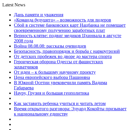
Latest News
Дань памяти и уважения
«Команда будущего» – возможность для лидеров
Сбой в системе банковских карт Нацбанка не помешает
своевременному получению заработных плат
Верность клятве: подвиг медиков Цхинвала в августе
2008 года
Война 08.08.08: рассказы очевидцев
Безопасность, правопорядок и борьба с наркоугрозой
От детских пробежек во дворе до мастера спорта
Героическая оборона Одессы от фашистских
захватчиков
От идеи – к большому научному проекту
Цена европейского выбора Пашиняна
В Южной Осетии увековечили память Вадима
Габараева
Науру, Грузия и большая геополитика
Как заставить ребенка учиться и читать летом
Время открытого разговора: Эдуард Кокойты призывает
к национальному единству