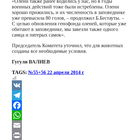
«Олени также ранее водились у нас, но в годы
военных действий тоже были истреблены. Олени
хорошо прижились, и их численность в заповеднике
уже превысила 80 голов, – продолжил Б.Бестауты. –
С целью обновления генофонда оленей, которые уже
обитают в заповеднике, мы завезли также одного
самца и пятерых самок».
Председатель Комитета уточнил, что для животных
созданы все необходимые условия.
Гугули ВАЛИЕВ
TAGS:
№55+56 22 апреля 2014 г
VK
Telegram
Facebook
WhatsApp
Email