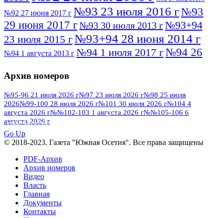
№93 23 июля 2016 г
№93
№92 27 июня 2017 г
29 июня 2017 г
№93+94
№93 30 июля 2013 г
№93+94 28 июня 2014 г
23 июля 2015 г
№94 26
№94 1 июля 2017 г
№94 1 августа 2013 г
июля 2016 г
№95 4 июля 2017 г
№95 1 июля 2014 г
Архив номеров
№95 7 августа 2012 г
№95 25 июля 2015 г
№95 28 июля 2016 г
№95+96 3 августа
№95-96 21 июля 2026 г
№97 23 июля 2026 г
№98 25 июля
2026
№99-100 28 июля 2026 г
№101 30 июля 2026 г
№104 4
№96 9 августа
2013 г
№96 6 июля 2017 г
августа 2026 г
№№102-103 1 августа 2026 г
№№105-106 6
2012 г
№96+97 3 июля 2014 г
августа 2026 г
№96 28 июля 2015 г
ПОСМОТРЕТЬ ВСЕ
№96+97 30 июля 2016 г
№97
Go Up
№97 6 августа 2013 г
© 2018-2023. Газета "Южная Осетия". Все права защищены
№97 11 августа 2012 г
8 июля 2017 г
PDF-Архив
№97 30 июля 2015 г
№98 1 августа 2015 г
Архив номеров
Видео
№98 2 августа 2016 г
№98 5 июля 2014 г
№98 8
Власть
№98 14 августа 2012 г
августа 2013 г
Главная
Документы
№99 4
№98+99 11 июля 2017 г
№99 4 августа 2015 г
Контакты