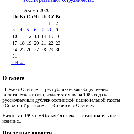
России развивают сотрудничество
№99 4 августа
2017 г
(9)
№99 4 августа 2015 г
(6)
2016 г
(12)
№99 16
Август 2026
№99 8 июля 2014 г
(9)
Пн
Вт
Ср
Чт
Пт
Сб
Вс
№99+100 10
августа 2012 г
(11)
1
2
августа 2013 г
(12)
3
4
5
6
7
8
9
10
11
12
13
14
15
16
17
18
19
20
21
22
23
24
25
26
27
28
29
30
31
« Июл
О газете
«Южная Осетия» — республиканская общественно-
политическая газета, издается с января 1983 года как
русскоязычный дубляж осетинской национальной газеты
«Советон Ирыстон» — «Советская Осетия».
Начиная с 1993 г. «Южная Осетия» — самостоятельное
издание..
Последние новости