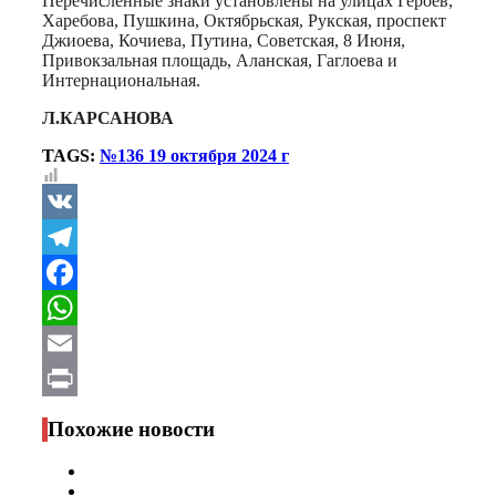
Перечисленные знаки установлены на улицах Героев,
Харебова, Пушкина, Октябрьская, Рукская, проспект
Джиоева, Кочиева, Путина, Советская, 8 Июня,
Привокзальная площадь, Аланская, Гаглоева и
Интернациональная.
Л.КАРСАНОВА
TAGS:
№136 19 октября 2024 г
VK
Telegram
Facebook
WhatsApp
Email
Print
Похожие новости