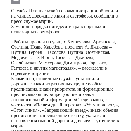
Print
Службы Цхинвальской горадминистрации обновили
на улицах дорожные знаки и светофоры, сообщили в
пресс-службе мэрии.
Заменили порядка пятидесяти транспортных и
пешеходных светофоров.
«Работы прошли на улицах Хетагурова, Армянская,
Сталина, Исака Харебова, проспект А. Джиоева –
Путина, Героев – Таболова, Путина -Осетинская,
Медведева – 8 Июня, Тасоева – Джиоева,
Октябрьская, Мамсурова, Димитрова, Горького,
Гаглоева и других магистралях», – рассказали в
горадминистрации.
Кроме того, столичные службы установили
дорожные знаки из различных групп: особые
предписания, знаки приоритета, информационные,
предписывающие, запрещающие и знаки
дополнительной информации. «Среди знаков, в
частности, «Пешеходный переход», «Уступи дорогу»,
«Стоп-линия», «Запрещающий въезд», знаки объезда
препятствий, запрещающие стоянку, указатели
направления главной дороги и другие», – уточнили в
мэрии.