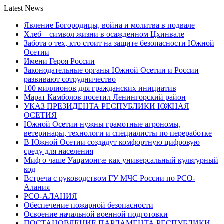
Latest News
Явление Богородицы, война и молитва в подвале
Хлеб – символ жизни в осажденном Цхинвале
Забота о тех, кто стоит на защите безопасности Южной
Осетии
Имени Героя России
Законодательные органы Южной Осетии и России
развивают сотрудничество
100 миллионов для гражданских инициатив
Марат Камболов посетил Ленингорский район
УКАЗ ПРЕЗИДЕНТА РЕСПУБЛИКИ ЮЖНАЯ
ОСЕТИЯ
Южной Осетии нужны грамотные агрономы,
ветеринары, технологи и специалисты по переработке
В Южной Осетии создадут комфортную цифровую
среду для населения
Миф о чаше Уацамонгæ как универсальный культурный
код
Встреча с руководством ГУ МЧС России по РСО-
Алания
РСО-АЛАНИЯ
Обеспечение пожарной безопасности
Освоение начальной военной подготовки
ПОСТАНОВЛЕНИЕ ПАРЛАМЕНТА РЕСПУБЛИКИ