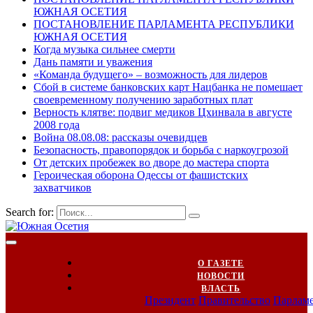
ЮЖНАЯ ОСЕТИЯ
ПОСТАНОВЛЕНИЕ ПАРЛАМЕНТА РЕСПУБЛИКИ
ЮЖНАЯ ОСЕТИЯ
Когда музыка сильнее смерти
Дань памяти и уважения
«Команда будущего» – возможность для лидеров
Сбой в системе банковских карт Нацбанка не помешает
своевременному получению заработных плат
Верность клятве: подвиг медиков Цхинвала в августе
2008 года
Война 08.08.08: рассказы очевидцев
Безопасность, правопорядок и борьба с наркоугрозой
От детских пробежек во дворе до мастера спорта
Героическая оборона Одессы от фашистских
захватчиков
Search for:
О ГАЗЕТЕ
НОВОСТИ
ВЛАСТЬ
Президент
Правительство
Парлам