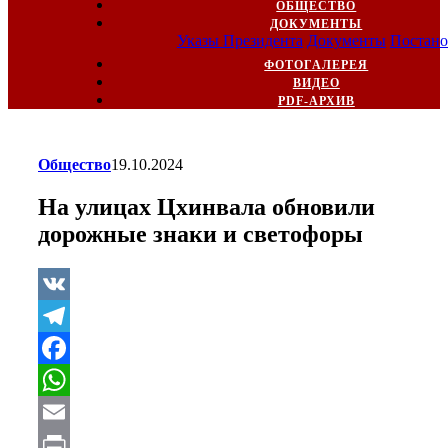
ОБЩЕСТВО
ДОКУМЕНТЫ
Указы Президента
Документы
Постано
ФОТОГАЛЕРЕЯ
ВИДЕО
PDF-АРХИВ
Общество
19.10.2024
На улицах Цхинвала обновили
дорожные знаки и светофоры
VK
Telegram
Facebook
WhatsApp
Email