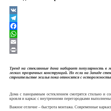
VK
Telegram
Facebook
WhatsApp
Email
Print
Тренд на стеклянные дома набирает популярность в 
легких прозрачных конструкций. Но если на Западе ст
строительстве жилья пока относятся с осторожностью.
Дома с панорамным остеклением смотрятся стильно и сов
кровля и каркас с внутренними перегородками выполнены
Важное отличие – быстрота монтажа. Современные каркасн