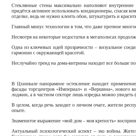
Стеклянные стены максимально наполняют внутренние п
придётся активнее использовать кондиционеры, спасая ко
отделке, ведь не нужно клеить обои, штукатурить и красит
Главный минус технологии в том, что даже прочное много
Несмотря на некоторые недостатки в мегаполисах продолж
Одна из ключевых идей прозрачности – визуальное соед
гармонии с окружающей красотой.
Неслучайно тренд на дома-витрины находит все больше пок
В Цхинвале панорамное остекление находит применение
фасады торгцентров «Империал» и «Вершина», нового ко
лоджии, а в частном секторе лишь изредка можно увидеть 
В целом, когда речь заходит о личном очаге, жители ре
опыте.
Знаменитое выражение «мой дом – моя крепость» восприн
Актуальный психологический аспект – эхо войны. Жите