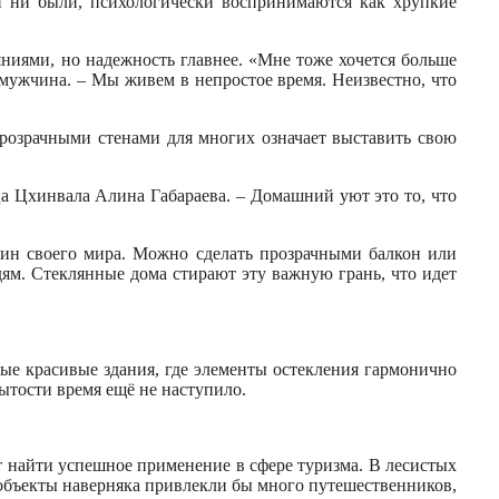
и ни были, психологически воспринимаются как хрупкие
ниями, но надежность главнее. «Мне тоже хочется больше
 мужчина. – Мы живем в непростое время. Неизвестно, что
прозрачными стенами для многих означает выставить свою
ица Цхинвала Алина Габараева. – Домашний уют это то, что
яин своего мира. Можно сделать прозрачными балкон или
дям. Стеклянные дома стирают эту важную грань, что идет
ые красивые здания, где элементы остекления гармонично
ытости время ещё не наступило.
т найти успешное применение в сфере туризма. В лесистых
 объекты наверняка привлекли бы много путешественников,