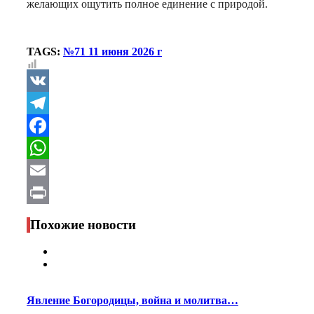
желающих ощутить полное единение с природой.
TAGS:
№71 11 июня 2026 г
VK
Telegram
Facebook
WhatsApp
Email
Print
Похожие новости
Явление Богородицы, война и молитва…