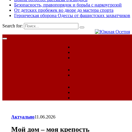
Безопасность, правопорядок и борьба с наркоугрозой
От детских пробежек во дворе до мастера спорта
Героическая оборона Одессы от фашистских захватчиков
Search for:
Актуально
11.06.2026
Мой дом – моя крепость