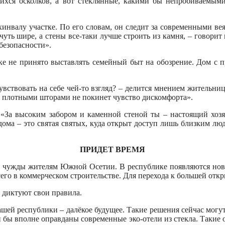
ихся осколков, а вот стеклянные, какими бы непробиваемым
инвалу участке. По его словам, он следит за современными вея
чуть шире, а стены все-таки лучше строить из камня, – говорит
 безопасности».
е не принято выставлять семейный быт на обозрение. Дом с 
чувствовать на себе чей-то взгляд? – делится мнением жительн
а плотными шторами не покинет чувство дискомфорта».
«За высоким забором и каменной стеной ты – настоящий хоз
дома – это святая святых, куда открыт доступ лишь близким лю
ПРИДЕТ ВРЕМЯ
ре чужды жителям Южной Осетии. В республике появляются нов
его в коммерческом строительстве. Для перехода к большей откр
 диктуют свои правила.
нашей республики – далёкое будущее. Такие решения сейчас могу
 бы вполне оправданы современные эко-отели из стекла. Такие