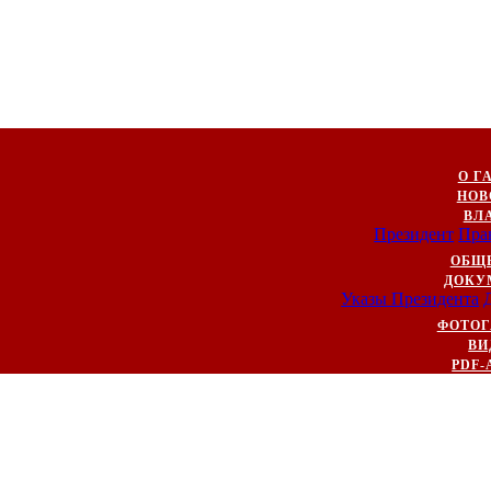
О Г
НОВ
ВЛ
Президент
Пра
ОБЩ
ДОКУ
Указы Президента
ФОТОГ
ВИ
PDF-