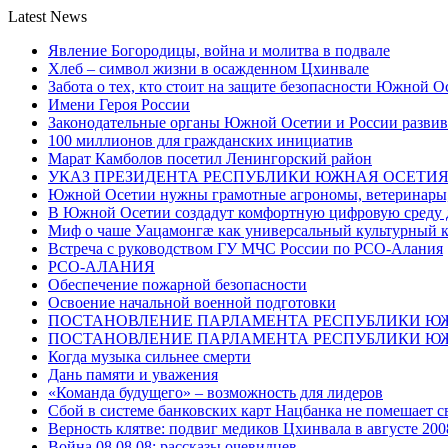
Latest News
Явление Богородицы, война и молитва в подвале
Хлеб – символ жизни в осажденном Цхинвале
Забота о тех, кто стоит на защите безопасности Южной О
Имени Героя России
Законодательные органы Южной Осетии и России развив
100 миллионов для гражданских инициатив
Марат Камболов посетил Ленингорский район
УКАЗ ПРЕЗИДЕНТА РЕСПУБЛИКИ ЮЖНАЯ ОСЕТИ
Южной Осетии нужны грамотные агрономы, ветеринары, 
В Южной Осетии создадут комфортную цифровую среду 
Миф о чаше Уацамонгæ как универсальный культурный 
Встреча с руководством ГУ МЧС России по РСО-Алания
РСО-АЛАНИЯ
Обеспечение пожарной безопасности
Освоение начальной военной подготовки
ПОСТАНОВЛЕНИЕ ПАРЛАМЕНТА РЕСПУБЛИКИ Ю
ПОСТАНОВЛЕНИЕ ПАРЛАМЕНТА РЕСПУБЛИКИ Ю
Когда музыка сильнее смерти
Дань памяти и уважения
«Команда будущего» – возможность для лидеров
Сбой в системе банковских карт Нацбанка не помешает 
Верность клятве: подвиг медиков Цхинвала в августе 200
Война 08.08.08: рассказы очевидцев