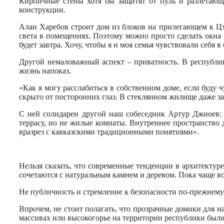
Кирпичные стены хотя бы защитят от пуль и разлетающ
конструкции.
Алан Харебов строит дом из блоков на прилегающем к Цх
света в помещениях. Поэтому можно просто сделать окна 
будет завтра. Хочу, чтобы я и моя семья чувствовали себя в
Другой немаловажный аспект – приватность. В республик
жизнь напоказ.
«Как я могу расслабиться в собственном доме, если буду 
скрыто от посторонних глаз. В стеклянном жилище даже з
С ней солидарен другой наш собеседник Артур Джиоев: 
террасу, но не жилые комнаты. Внутреннее пространство 
вразрез с кавказскими традиционными понятиями».
Нельзя сказать, что современные тенденции в архитекту
сочетаются с натуральным камнем и деревом. Пока чаще вс
Не публичность и стремление к безопасности по-прежнему
Впрочем, не стоит полагать, что прозрачные домики для 
массивах или высокогорье на территории республики были