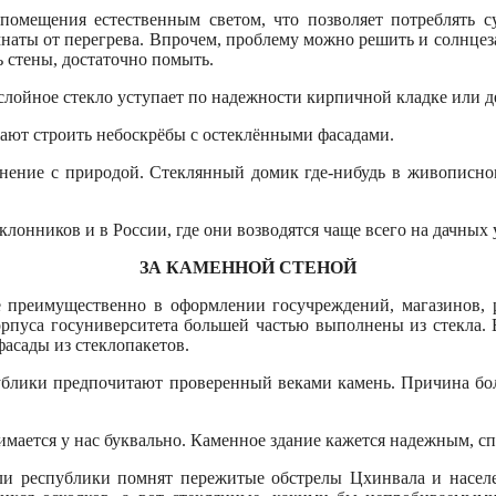
омещения естественным светом, что позволяет потреблять с
мнаты от перегрева. Впрочем, проблему можно решить и солнце
ь стены, достаточно помыть.
слойное стекло уступает по надежности кирпичной кладке или д
ают строить небоскрёбы с остеклёнными фасадами.
инение с природой. Стеклянный домик где-нибудь в живописно
лонников и в России, где они возводятся чаще всего на дачных 
ЗА КАМЕННОЙ СТЕНОЙ
 преимущественно в оформлении госучреждений, магазинов, р
рпуса госуниверситета большей частью выполнены из стекла. 
фасады из стеклопакетов.
спублики предпочитают проверенный веками камень. Причина бо
имается у нас буквально. Каменное здание кажется надежным, 
ли республики помнят пережитые обстрелы Цхинвала и населе