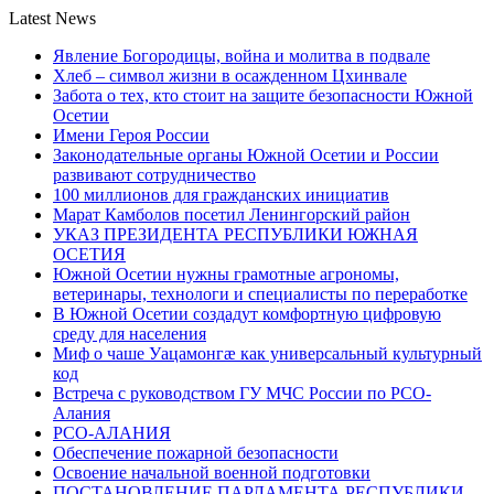
Latest News
Явление Богородицы, война и молитва в подвале
Хлеб – символ жизни в осажденном Цхинвале
Забота о тех, кто стоит на защите безопасности Южной
Осетии
Имени Героя России
Законодательные органы Южной Осетии и России
развивают сотрудничество
100 миллионов для гражданских инициатив
Марат Камболов посетил Ленингорский район
УКАЗ ПРЕЗИДЕНТА РЕСПУБЛИКИ ЮЖНАЯ
ОСЕТИЯ
Южной Осетии нужны грамотные агрономы,
ветеринары, технологи и специалисты по переработке
В Южной Осетии создадут комфортную цифровую
среду для населения
Миф о чаше Уацамонгæ как универсальный культурный
код
Встреча с руководством ГУ МЧС России по РСО-
Алания
РСО-АЛАНИЯ
Обеспечение пожарной безопасности
Освоение начальной военной подготовки
ПОСТАНОВЛЕНИЕ ПАРЛАМЕНТА РЕСПУБЛИКИ