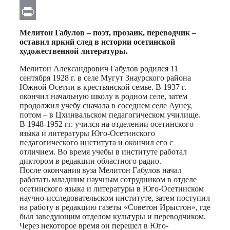
Email
Print
Мелитон Габулов – поэт, прозаик, переводчик –
оставил яркий след в истории осетинской
художественной литературы.
Мелитон Александрович Габулов родился 11
сентября 1928 г. в селе Мугут Знаурского района
Южной Осетии в крестьянской семье. В 1937 г.
окончил начальную школу в родном селе, затем
продолжил учебу сначала в соседнем селе Аунеу,
потом – в Цхинвальском педагогическом училище.
В 1948-1952 гг. учился на отделении осетинского
языка и литературы Юго-Осетинского
педагогического института и окончил его с
отличием. Во время учебы в институте работал
диктором в редакции областного радио.
После окончания вуза Мелитон Габулов начал
работать младшим научным сотрудником в отделе
осетинского языка и литературы в Юго-Осетинском
научно-исследовательском институте, затем поступил
на работу в редакцию газеты «Советон Ирыстон», где
был заведующим отделом культуры и переводчиком.
Через некоторое время он перешел в Юго-