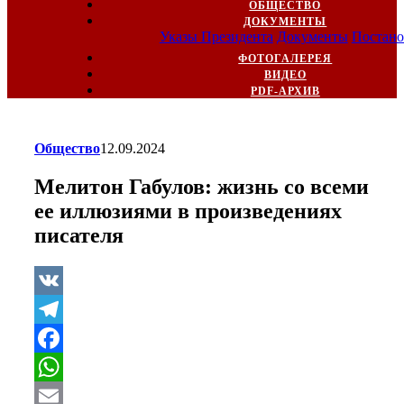
ОБЩЕСТВО
ДОКУМЕНТЫ
Указы Президента
Документы
Постано
ФОТОГАЛЕРЕЯ
ВИДЕО
PDF-АРХИВ
Общество
12.09.2024
Мелитон Габулов: жизнь со всеми
ее иллюзиями в произведениях
писателя
VK
Telegram
Facebook
WhatsApp