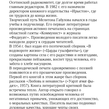
Осетинский радиокомитет, где долгое время работал
главным редактором. В 1982 г. его назначили
директором книжного издательства «Ирыстон», где
он трудился до конца жизни.
Творческий путь Мелитона Габулова начался в годы
учебы в педучилище. Его первые литературные
произведения активно печатались на страницах
областной газеты «Коммунист» и журнала
«Фидиуæг». Произведения молодого писателя легко
находили дорогу к сердцам читателей.
В 1954 г. был издан его поэтический сборник «В
водовороте жизни» («Царды гуылфæнты»), где
созданы картины села с его радостями и невзгодами,
прекрасными пейзажами, воспет труд человека, его
забота о хлебе насущном.
В периодической печати одновременно с поэзией
появляются и его прозаические произведения.
Первой его книгой в этом жанре был сборник
рассказов «Любовь и ненависть» («Уарзт æмæ фы-
дæх», 1957). Книга литературной критикой была
встречена тепло. Автор открыто говорил о
возможных путях освобождения человека от
негативных привычек, унижающих его достоинство,
о моральных качествах. Писатель высоко поднимал
духовные качества, хорошие черты своих