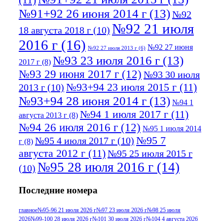
№91+92 26 июня 2014 г
(13)
№92
№92 21 июля
18 августа 2018 г
(10)
2016 г
(16)
№92 27 июня
№92 27 июля 2013 г
(6)
№93 23 июля 2016 г
(13)
2017 г
(8)
№93 29 июня 2017 г
(12)
№93 30 июля
№93+94 23 июля 2015 г
(11)
2013 г
(10)
№93+94 28 июня 2014 г
(13)
№94 1
№94 1 июля 2017 г
(11)
августа 2013 г
(8)
№94 26 июля 2016 г
(12)
№95 1 июля 2014
№95 7
№95 4 июля 2017 г
(10)
г
(8)
августа 2012 г
(11)
№95 25 июля 2015 г
№95 28 июля 2016 г
(14)
(10)
№95+96 3 августа 2013 г
(11)
№96 6
Последние номера
№96 9 августа 2012
июля 2017 г
(11)
г
(13)
№96+97 3
№96 28 июля 2015 г
(9)
главное
№95-96 21 июля 2026 г
№97 23 июля 2026 г
№98 25 июля
2026
№99-100 28 июля 2026 г
№101 30 июля 2026 г
№104 4 августа 2026