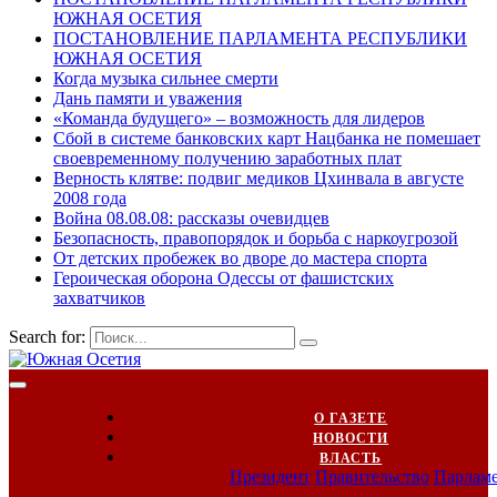
ЮЖНАЯ ОСЕТИЯ
ПОСТАНОВЛЕНИЕ ПАРЛАМЕНТА РЕСПУБЛИКИ
ЮЖНАЯ ОСЕТИЯ
Когда музыка сильнее смерти
Дань памяти и уважения
«Команда будущего» – возможность для лидеров
Сбой в системе банковских карт Нацбанка не помешает
своевременному получению заработных плат
Верность клятве: подвиг медиков Цхинвала в августе
2008 года
Война 08.08.08: рассказы очевидцев
Безопасность, правопорядок и борьба с наркоугрозой
От детских пробежек во дворе до мастера спорта
Героическая оборона Одессы от фашистских
захватчиков
Search for:
О ГАЗЕТЕ
НОВОСТИ
ВЛАСТЬ
Президент
Правительство
Парлам