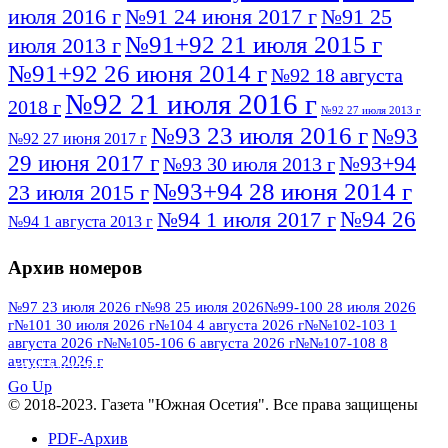
июля 2016 г
№91 24 июня 2017 г
№91 25
№91+92 21 июля 2015 г
июля 2013 г
№91+92 26 июня 2014 г
№92 18 августа
№92 21 июля 2016 г
2018 г
№92 27 июля 2013 г
№93 23 июля 2016 г
№93
№92 27 июня 2017 г
29 июня 2017 г
№93+94
№93 30 июля 2013 г
№93+94 28 июня 2014 г
23 июля 2015 г
№94 26
№94 1 июля 2017 г
№94 1 августа 2013 г
июля 2016 г
№95 4 июля 2017 г
№95 1 июля 2014 г
Архив номеров
№95 7 августа 2012 г
№95 25 июля 2015 г
№95 28 июля 2016 г
№95+96 3 августа
№97 23 июля 2026 г
№98 25 июля 2026
№99-100 28 июля 2026
г
№101 30 июля 2026 г
№104 4 августа 2026 г
№№102-103 1
№96 9 августа
2013 г
№96 6 июля 2017 г
августа 2026 г
№№105-106 6 августа 2026 г
№№107-108 8
2012 г
№96+97 3 июля 2014 г
августа 2026 г
№96 28 июля 2015 г
ПОСМОТРЕТЬ ВСЕ
№96+97 30 июля 2016 г
№97
Go Up
№97 6 августа 2013 г
© 2018-2023. Газета "Южная Осетия". Все права защищены
№97 11 августа 2012 г
8 июля 2017 г
PDF-Архив