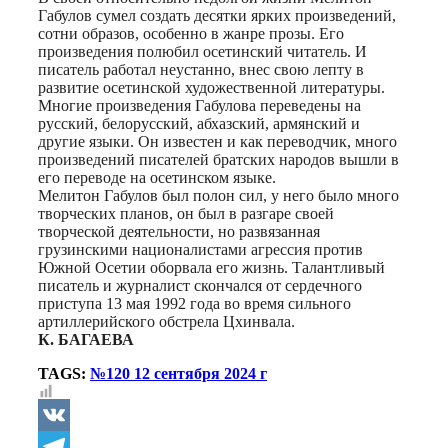
Габулов сумел создать десятки ярких произведений,
сотни образов, особенно в жанре прозы. Его
произведения полюбил осетинский читатель. И
писатель работал неустанно, внес свою лепту в
развитие осетинской художественной литературы.
Многие произведения Габулова переведены на
русский, белорусский, абхазский, армянский и
другие языки. Он известен и как переводчик, много
произведений писателей братских народов вышли в
его переводе на осетинском языке.
Мелитон Габулов был полон сил, у него было много
творческих планов, он был в разгаре своей
творческой деятельности, но развязанная
грузинскими националистами агрессия против
Южной Осетии оборвала его жизнь. Талантливый
писатель и журналист скончался от сердечного
приступа 13 мая 1992 года во время сильного
артиллерийского обстрела Цхинвала.
К. БАГАЕВА
TAGS:
№120 12 сентября 2024 г
VK