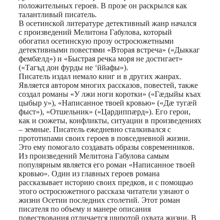
положительных героев. В прозе он раскрылся как
талантливый писатель.
В осетинской литературе детективный жанр начался
с произведений Мелитона Габулова, который
обогатил осетинскую прозу остросюжетными
детективными повестями «Вторая встреча» («Дыккаг
фембæлд») и «Быстрая речка моря не достигает»
(«Тагъд дон фурды не ‘ййафы»).
Писатель издал немало книг и в других жанрах.
Является автором многих рассказов, повестей, также
создал романы «У лжи ноги коротки» («Гæдыйы къах
цыбыр у»), «Написанное твоей кровью» («Дæ тугæй
фыст»), «Отшельник» («Цардиппæрд»). Его герои,
как и сюжеты, конфликты, ситуации в произведениях
– земные. Писатель ежедневно сталкивался с
прототипами своих героев в повседневной жизни.
Это ему помогало создавать образы современников.
Из произведений Мелитона Габулова самым
популярным является его роман «Написанное твоей
кровью». Один из главных героев романа
рассказывает историю своих предков, и с помощью
этого остросюжетного рассказа читатели узнают о
жизни Осетии последних столетий. Этот роман
писателя по объему и манере описания
повествования отличается широтой охвата жизни. В