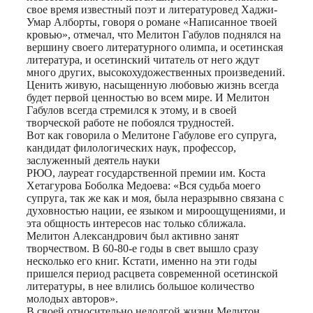
свое время известный поэт и литературовед Хаджи-
Умар Алборты, говоря о романе «Написанное твоей
кровью», отмечал, что Мелитон Габулов поднялся на
вершину своего литературного олимпа, и осетинская
литература, и осетинский читатель от него ждут
много других, высокохудожественных произведений.
Ценить живую, насыщенную любовью жизнь всегда
будет первой ценностью во всем мире. И Мелитон
Габулов всегда стремился к этому, и в своей
творческой работе не побоялся трудностей.
Вот как говорила о Мелитоне Габулове его супруга,
кандидат филологических наук, профессор,
заслуженный деятель науки
РЮО, лауреат государственной премии им. Коста
Хетагурова Боболка Медоева: «Вся судьба моего
супруга, так же как и моя, была неразрывно связана с
духовностью нации, ее языком и мироощущениями, и
эта общность интересов нас только сближала.
Мелитон Александрович был активно занят
творчеством. В 60-80-е годы в свет вышло сразу
несколько его книг. Кстати, именно на эти годы
пришелся период расцвета современной осетинской
литературы, в нее влились большое количество
молодых авторов».
В своей относительно недолгой жизни Мелитон