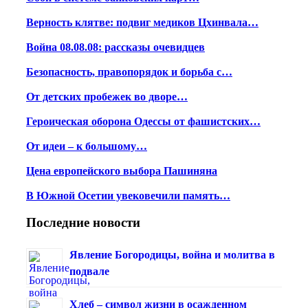
Верность клятве: подвиг медиков Цхинвала…
Война 08.08.08: рассказы очевидцев
Безопасность, правопорядок и борьба с…
От детских пробежек во дворе…
Героическая оборона Одессы от фашистских…
От идеи – к большому…
Цена европейского выбора Пашиняна
В Южной Осетии увековечили память…
Последние новости
Явление Богородицы, война и молитва в
подвале
Хлеб – символ жизни в осажденном