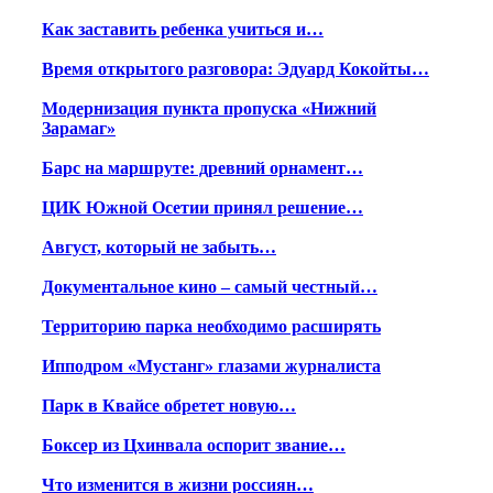
Как заставить ребенка учиться и…
Время открытого разговора: Эдуард Кокойты…
Модернизация пункта пропуска «Нижний
Зарамаг»
Барс на маршруте: древний орнамент…
ЦИК Южной Осетии принял решение…
Август, который не забыть…
Документальное кино – самый честный…
Территорию парка необходимо расширять
Ипподром «Мустанг» глазами журналиста
Парк в Квайсе обретет новую…
Боксер из Цхинвала оспорит звание…
Что изменится в жизни россиян…