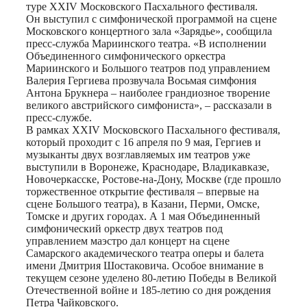
туре XХIV Московского Пасхального фестиваля.
Он выступил с симфонической программой на сцене
Московского концертного зала «Зарядье», сообщила
пресс-служба Мариинского театра. «В исполнении
Объединенного симфонического оркестра
Мариинского и Большого театров под управлением
Валерия Гергиева прозвучала Восьмая симфония
Антона Брукнера – наиболее грандиозное творение
великого австрийского симфониста», – рассказали в
пресс-службе.
В рамках XXIV Московского Пасхального фестиваля,
который проходит с 16 апреля по 9 мая, Гергиев и
музыканты двух возглавляемых им театров уже
выступили в Воронеже, Краснодаре, Владикавказе,
Новочеркасске, Ростове-на-Дону, Москве (где прошло
торжественное открытие фестиваля – впервые на
сцене Большого театра), в Казани, Перми, Омске,
Томске и других городах. А 1 мая Объединенный
симфонический оркестр двух театров под
управлением маэстро дал концерт на сцене
Самарского академического театра оперы и балета
имени Дмитрия Шостаковича. Особое внимание в
текущем сезоне уделено 80-летию Победы в Великой
Отечественной войне и 185-летию со дня рождения
Петра Чайковского.