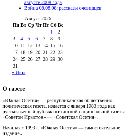
августа 2012 г
(14)
августе 2008 года
№98+99 11 июля
Война 08.08.08: рассказы очевидцев
№99 4 августа
2017 г
(9)
№99 4 августа 2015 г
(6)
2016 г
(12)
№99 16
Август 2026
№99 8 июля 2014 г
(9)
Пн
Вт
Ср
Чт
Пт
Сб
Вс
№99+100 10
августа 2012 г
(11)
1
2
августа 2013 г
(12)
3
4
5
6
7
8
9
10
11
12
13
14
15
16
17
18
19
20
21
22
23
24
25
26
27
28
29
30
31
« Июл
О газете
«Южная Осетия» — республиканская общественно-
политическая газета, издается с января 1983 года как
русскоязычный дубляж осетинской национальной газеты
«Советон Ирыстон» — «Советская Осетия».
Начиная с 1993 г. «Южная Осетия» — самостоятельное
издание..