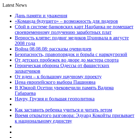
Latest News
Дань памяти и уважения
«Команда будущего» – возможность для лидеров
Сбой в системе банковских карт Нацбанка не помешает
своевременному получению заработных плат
Верность клятве: подвиг медиков Цхинвала в августе
2008 года
Война 08.08.08: рассказы очевидцев
Безопасность, правопорядок и борьба с наркоугрозой
От детских пробежек во дворе до мастера спорта
Героическая оборона Одессы от фашистских
захватчиков
От идеи – к большому научному проекту
Цена европейского выбора Пашиняна
В Южной Осетии увековечили память Вадима
Габараева
Науру, Грузия и большая геополитика
Как заставить ребенка учиться и читать летом
Время открытого разговора: Эдуард Кокойты призывает
к национальному единству