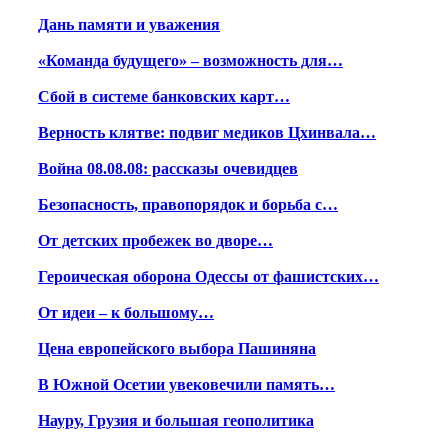
Дань памяти и уважения
«Команда будущего» – возможность для…
Сбой в системе банковских карт…
Верность клятве: подвиг медиков Цхинвала…
Война 08.08.08: рассказы очевидцев
Безопасность, правопорядок и борьба с…
От детских пробежек во дворе…
Героическая оборона Одессы от фашистских…
От идеи – к большому…
Цена европейского выбора Пашиняна
В Южной Осетии увековечили память…
Науру, Грузия и большая геополитика